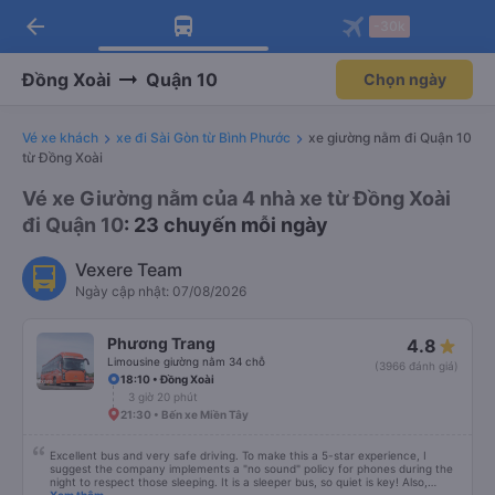
arrow_back
Tải app Vexere ngay!
Tải app Vexere
-30k
Mở app
Mở app
Nhận ưu đãi thành viên độc
-30k/ghế khi đặt vé máy bay qua
quyền
app
Đồng Xoài
Quận 10
Chọn ngày
Vé xe khách
xe đi Sài Gòn từ Bình Phước
xe giường nằm đi Quận 10
từ Đồng Xoài
Vé xe Giường nằm của 4 nhà xe từ Đồng Xoài
đi Quận 10
: 23 chuyến mỗi ngày
Vexere Team
Ngày cập nhật: 07/08/2026
Phương Trang
4.8
Limousine giường nằm 34 chỗ
(3966 đánh giá)
18:10 • Đồng Xoài
3 giờ 20 phút
21:30 • Bến xe Miền Tây
Excellent bus and very safe driving. To make this a 5-star experience, I
suggest the company implements a "no sound" policy for phones during the
night to respect those sleeping. It is a sleeper bus, so quiet is key! Also,