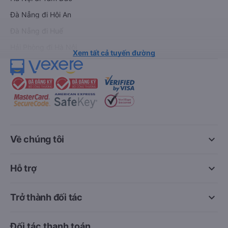
Đà Nẵng đi Hội An
Đà Nẵng đi Huế
Hải Phòng đi Hà Nội
Xem tất cả tuyến đường
keyboard_arrow_down
Về chúng tôi
keyboard_arrow_down
Hỗ trợ
keyboard_arrow_down
Trở thành đối tác
Đối tác thanh toán