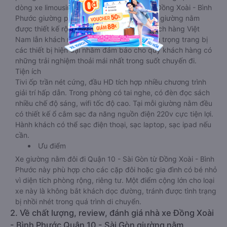
dòng xe limousine đi Quận 10 - Sài Gòn từ Đồng Xoài - Bình
Phước giường phòng. Tuy nhiên kích thước giường nằm
được thiết kế rộng hơn, phù hợp với cả khách hàng Việt
Nam lẫn khách nước ngoài. Nhà xe vẫn chú trọng trang bị
các thiết bị hiện đại nhằm đảm bảo cho quý khách hàng có
những trải nghiệm thoải mái nhất trong suốt chuyến đi.
Tiện ích
Tivi ốp trần nét cứng, đầu HD tích hợp nhiều chương trình
giải trí hấp dẫn. Trong phòng có tai nghe, có đèn đọc sách
nhiều chế độ sáng, wifi tốc độ cao. Tại mỗi giường nằm đều
có thiết kế ổ cắm sạc đa năng nguồn điện 220v cực tiện lợi.
Hành khách có thể sạc điện thoại, sạc laptop, sạc ipad nếu
cần.
Ưu điểm
Xe giường nằm đôi đi Quận 10 - Sài Gòn từ Đồng Xoài - Bình
Phước này phù hợp cho các cặp đôi hoặc gia đình có bé nhỏ
vì diện tích phòng rộng, riêng tư. Một điểm cộng lớn cho loại
xe này là không bắt khách dọc đường, tránh được tình trạng
bị nhồi nhét trong quá trình di chuyển.
2. Về chất lượng, review, đánh giá nhà xe Đồng Xoài
- Bình Phước Quận 10 - Sài Gòn giường nằm