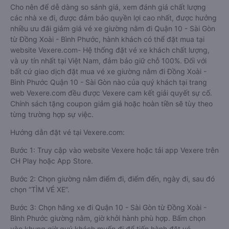
Cho nên để dễ dàng so sánh giá, xem đánh giá chất lượng
các nhà xe đi, được đảm bảo quyền lợi cao nhất, được hưởng
nhiều ưu đãi giảm giá vé xe giường nằm đi Quận 10 - Sài Gòn
từ Đồng Xoài - Bình Phước, hành khách có thể đặt mua tại
website Vexere.com- Hệ thống đặt vé xe khách chất lượng,
và uy tín nhất tại Việt Nam, đảm bảo giữ chỗ 100%. Đối với
bất cứ giao dịch đặt mua vé xe giường nằm đi Đồng Xoài -
Bình Phước Quận 10 - Sài Gòn nào của quý khách tại trang
web Vexere.com đều được Vexere cam kết giải quyết sự cố.
Chính sách tặng coupon giảm giá hoặc hoàn tiền sẽ tùy theo
từng trường hợp sự việc.
Hướng dẫn đặt vé tại Vexere.com:
Bước 1: Truy cập vào website Vexere hoặc tải app Vexere trên
CH Play hoặc App Store.
Bước 2: Chọn giường nằm điểm đi, điểm đến, ngày đi, sau đó
chọn “TÌM VÉ XE”.
Bước 3: Chọn hãng xe đi Quận 10 - Sài Gòn từ Đồng Xoài -
Bình Phước giường nằm, giờ khởi hành phù hợp. Bấm chọn
vào khung giờ quý khách muốn đi để tiến hành đặt vé.