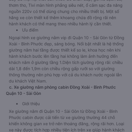
thơm tho, Tivi màn hình phẳng siêu nét, ổ cắm sạc đa năng
nguồn 220v có thể dùng chung cho nhiều thiết bị. Một số
hãng xe còn thiết kế thêm khoang chứa đồ rộng rãi nên
hành khách có thể mang theo nhiều hành lý cần thiết.
Ưu điểm
Ngoại hình xe giường nằm vip đi Quận 10 - Sài Gòn từ Đồng
Xoài - Bình Phước đẹp, sáng bóng. Nổi bật nhất là hệ thống
giường nằm hai tầng được thiết kế so le, khoa học nên khi
hành khách bước lên tầng hai không làm ảnh hưởng đến
khách nằm ở giường tầng 1.Diện tích giường rộng rãi: chiều
dài 1,8 đến 1,9m còn chiều rộng gấp rưỡi so với giường
thông thường nên phù hợp với cả du khách nước ngoài lẫn
du khách Việt Nam.
c. Xe giường nằm phòng cabin Đồng Xoài - Bình Phước
Quận 10 - Sài Gòn
Giới thiệu
Xe giường nằm đi Quận 10 - Sài Gòn từ Đồng Xoài - Bình
Phước cabin được cải tiến từ xe giường thường 44 chỗ
khiến không gian xe trở nên thoáng đãng, rộng rãi hơn. Loại
xe này được tích hợp nhiều tiện ích trên xe giúp hành khách