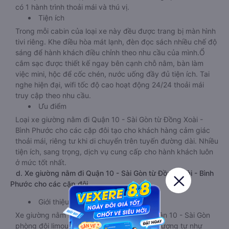
có 1 hành trình thoải mái và thú vị.
Tiện ích
Trong mỗi cabin của loại xe này đều được trang bị màn hình
tivi riêng. Khe điều hòa mát lạnh, đèn đọc sách nhiều chế độ
sáng để hành khách điều chỉnh theo nhu cầu của mình.Ổ
cắm sạc được thiết kế ngay bên cạnh chỗ nằm, bàn làm
việc mini, hộc để cốc chén, nước uống đầy đủ tiện ích. Tai
nghe hiện đại, wifi tốc độ cao hoạt động 24/24 thoải mái
truy cập theo nhu cầu.
Ưu điểm
Loại xe giường nằm đi Quận 10 - Sài Gòn từ Đồng Xoài -
Bình Phước cho các cặp đôi tạo cho khách hàng cảm giác
thoải mái, riêng tư khi di chuyển trên tuyến đường dài. Nhiều
tiện ích, sang trọng, dịch vụ cung cấp cho hành khách luôn
ở mức tốt nhất.
d. Xe giường nằm đi Quận 10 - Sài Gòn từ Đồng Xoài - Bình
Phước cho các cặp đôi
Giới thiệu
Xe giường nằm Đồng Xoài - Bình Phước Quận 10 - Sài Gòn
phòng đôi limousine là dòng xe có thiết kế tương tự như