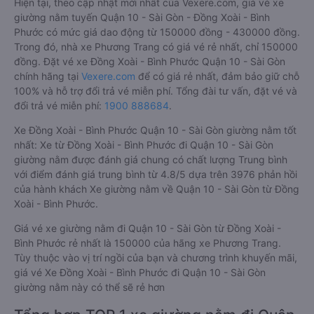
Hiện tại, theo cập nhật mới nhất của Vexere.com, giá vé xe
giường nằm tuyến Quận 10 - Sài Gòn - Đồng Xoài - Bình
Phước có mức giá dao động từ 150000 đồng - 430000 đồng.
Trong đó, nhà xe Phương Trang có giá vé rẻ nhất, chỉ 150000
đồng. Đặt vé xe Đồng Xoài - Bình Phước Quận 10 - Sài Gòn
chính hãng tại
Vexere.com
để có giá rẻ nhất, đảm bảo giữ chỗ
100% và hỗ trợ đổi trả vé miễn phí. Tổng đài tư vấn, đặt vé và
đổi trả vé miễn phí:
1900 888684
.
Xe Đồng Xoài - Bình Phước Quận 10 - Sài Gòn giường nằm tốt
nhất: Xe từ Đồng Xoài - Bình Phước đi Quận 10 - Sài Gòn
giường nằm được đánh giá chung có chất lượng Trung bình
với điểm đánh giá trung bình từ 4.8/5 dựa trên 3976 phản hồi
của hành khách Xe giường nằm về Quận 10 - Sài Gòn từ Đồng
Xoài - Bình Phước.
Giá vé xe giường nằm đi Quận 10 - Sài Gòn từ Đồng Xoài -
Bình Phước rẻ nhất là 150000 của hãng xe Phương Trang.
Tùy thuộc vào vị trí ngồi của bạn và chương trình khuyến mãi,
giá vé Xe Đồng Xoài - Bình Phước đi Quận 10 - Sài Gòn
giường nằm này có thể sẽ rẻ hơn