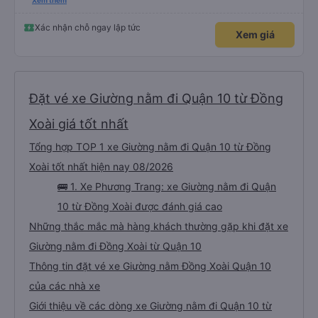
please display the Wi-Fi password clearly inside the cabin for convenience. I
Xem thêm
would definitely ride with them again! -------------- ​ Xe chất lượng tốt và
tài xế lái xe rất an toàn. Để dịch vụ hoàn hảo hơn, tôi góp ý nhà xe nên có
quy định rõ ràng về việc giữ im lặng (tắt âm thanh điện thoại) vào ban đêm
Xác nhận chỗ ngay lập tức
Xem giá
để tránh làm phiền hành khách khác ngủ. Ngoài ra, nhà xe nên dán sẵn mật
khẩu Wi-Fi trong xe để hành khách dễ dàng sử dụng. Tôi vẫn sẽ tiếp tục ủng
hộ nhà xe trong tương lai!
Đặt vé xe Giường nằm đi Quận 10 từ Đồng
Xoài giá tốt nhất
Tổng hợp TOP 1 xe Giường nằm đi Quận 10 từ Đồng
Xoài tốt nhất hiện nay 08/2026
🚌 1. Xe Phương Trang: xe Giường nằm đi Quận
10 từ Đồng Xoài được đánh giá cao
Những thắc mắc mà hàng khách thường gặp khi đặt xe
Giường nằm đi Đồng Xoài từ Quận 10
Thông tin đặt vé xe Giường nằm Đồng Xoài Quận 10
của các nhà xe
Giới thiệu về các dòng xe Giường nằm đi Quận 10 từ