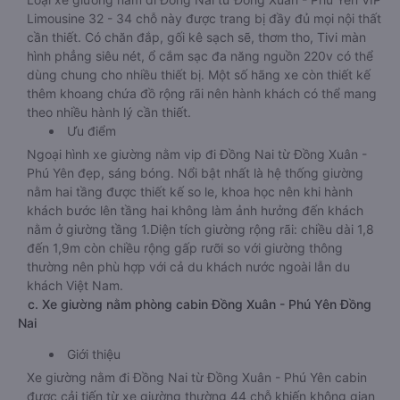
Limousine 32 - 34 chỗ này được trang bị đầy đủ mọi nội thất
cần thiết. Có chăn đắp, gối kê sạch sẽ, thơm tho, Tivi màn
hình phẳng siêu nét, ổ cắm sạc đa năng nguồn 220v có thể
dùng chung cho nhiều thiết bị. Một số hãng xe còn thiết kế
thêm khoang chứa đồ rộng rãi nên hành khách có thể mang
theo nhiều hành lý cần thiết.
Ưu điểm
Ngoại hình xe giường nằm vip đi Đồng Nai từ Đồng Xuân -
Phú Yên đẹp, sáng bóng. Nổi bật nhất là hệ thống giường
nằm hai tầng được thiết kế so le, khoa học nên khi hành
khách bước lên tầng hai không làm ảnh hưởng đến khách
nằm ở giường tầng 1.Diện tích giường rộng rãi: chiều dài 1,8
đến 1,9m còn chiều rộng gấp rưỡi so với giường thông
thường nên phù hợp với cả du khách nước ngoài lẫn du
khách Việt Nam.
c. Xe giường nằm phòng cabin Đồng Xuân - Phú Yên Đồng
Nai
Giới thiệu
Xe giường nằm đi Đồng Nai từ Đồng Xuân - Phú Yên cabin
được cải tiến từ xe giường thường 44 chỗ khiến không gian