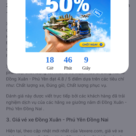
2. Về chất lượng, review, đánh giá nhà xe Đồng Xuân
- Phú Yên Đồng Nai giường nằm
Xe giường nằm đi Đồng Nai từ Đồng Xuân - Phú Yên tốt nhất
được phân loại chất lượng dựa trên đánh giá từ 1 đến 5 của
khách hàng với các tiêu chí như: Chất lượng xe giường nằm,
Đúng giờ, Chất lượng phục vụ trên
Vexere.com
. Đánh giá này
được viết trực tiếp bởi các khách hàng đã trải nghiệm các
hãng Xe Đồng Xuân - Phú Yên đi Đồng Nai.
Xe giường nằm đi Đồng Nai từ Đồng Xuân - Phú Yên được
phân loại chất lượng tốt nhất là xe Mộc Thảo đi Đồng Nai từ
Đồng Xuân - Phú Yên đạt 4.8 / 5 điểm dựa trên các tiêu chí
như: Chất lượng xe, Đúng giờ, Chất lượng phục vụ.
Đánh giá này được viết trực tiếp bởi các khách hàng đã trải
nghiệm dịch vụ của các hãng xe giường nằm đi Đồng Xuân -
Phú Yên Đồng Nai .
3. Giá vé xe Đồng Xuân - Phú Yên Đồng Nai
Hiện tại, theo cập nhật mới nhất của Vexere.com, giá vé xe