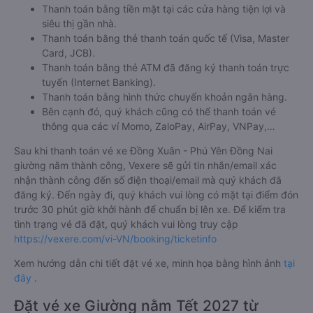
Thanh toán bằng tiền mặt tại các cửa hàng tiện lợi và
siêu thị gần nhà.
Thanh toán bằng thẻ thanh toán quốc tế (Visa, Master
Card, JCB).
Thanh toán bằng thẻ ATM đã đăng ký thanh toán trực
tuyến (Internet Banking).
Thanh toán bằng hình thức chuyển khoản ngân hàng.
Bên cạnh đó, quý khách cũng có thể thanh toán vé
thông qua các ví Momo, ZaloPay, AirPay, VNPay,…
Sau khi thanh toán vé xe Đồng Xuân - Phú Yên Đồng Nai
giường nằm thành công, Vexere sẽ gửi tin nhắn/email xác
nhận thành công đến số điện thoại/email mà quý khách đã
đăng ký. Đến ngày đi, quý khách vui lòng có mặt tại điểm đón
trước 30 phút giờ khởi hành để chuẩn bị lên xe. Để kiểm tra
tình trạng vé đã đặt, quý khách vui lòng truy cập
https://vexere.com/vi-VN/booking/ticketinfo
Xem hướng dẫn chi tiết đặt vé xe, minh họa bằng hình ảnh
tại
đây
.
Đặt vé xe Giường nằm Tết 2027 từ