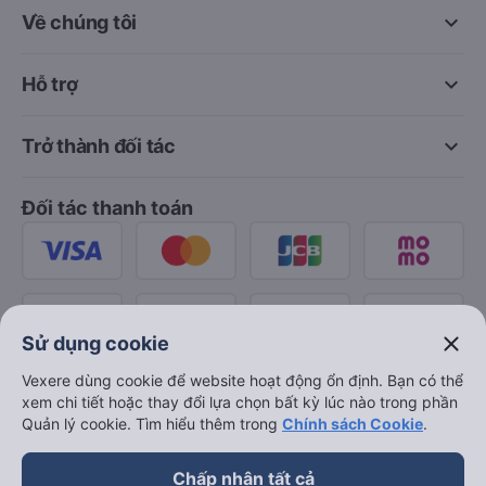
keyboard_arrow_down
Về chúng tôi
keyboard_arrow_down
Hỗ trợ
keyboard_arrow_down
Trở thành đối tác
Đối tác thanh toán
close
Sử dụng cookie
Vexere dùng cookie để website hoạt động ổn định. Bạn có thể
xem chi tiết hoặc thay đổi lựa chọn bất kỳ lúc nào trong phần
Quản lý cookie. Tìm hiểu thêm trong
Chính sách Cookie
.
Chấp nhận tất cả