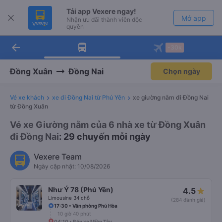
Tải app Vexere ngay!
Mở app
Nhận ưu đãi thành viên độc
quyền
arrow_back
Tải app Vexere
-30k
Mở app
-30k/ghế khi đặt vé máy bay qua
app
Đồng Xuân
Đồng Nai
Chọn ngày
Vé xe khách
xe đi Đồng Nai từ Phú Yên
xe giường nằm đi Đồng Nai
từ Đồng Xuân
Vé xe Giường nằm của 6 nhà xe từ Đồng Xuân
đi Đồng Nai
: 29 chuyến mỗi ngày
Vexere Team
Ngày cập nhật: 10/08/2026
Như Ý 78 (Phú Yên)
4.5
Limousine 34 chỗ
(284 đánh giá)
17:30 • Văn phòng Phú Hòa
10 giờ 40 phút
04:10 • Bến xe Miền Tây