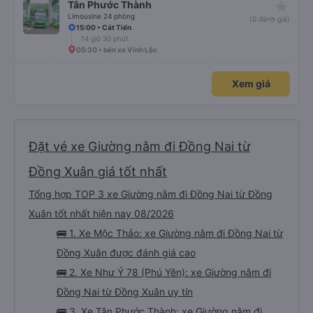
star_rate
Tân Phước Thành
Limousine 24 phòng
(0 đánh giá)
15:00 • Cát Tiến
14 giờ 30 phút
05:30 • bến xe Vĩnh Lộc
Xem giá
Đặt vé xe Giường nằm đi Đồng Nai từ
Đồng Xuân giá tốt nhất
Tổng hợp TOP 3 xe Giường nằm đi Đồng Nai từ Đồng
Xuân tốt nhất hiện nay 08/2026
🚌 1. Xe Mộc Thảo: xe Giường nằm đi Đồng Nai từ
Đồng Xuân được đánh giá cao
🚌 2. Xe Như Ý 78 (Phú Yên): xe Giường nằm đi
Đồng Nai từ Đồng Xuân uy tín
🚌 3. Xe Tân Phước Thành: xe Giường nằm đi