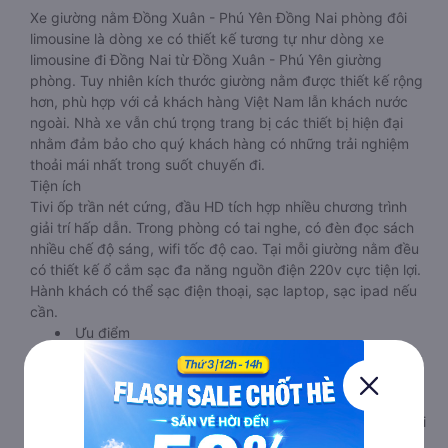
Xe giường nằm Đồng Xuân - Phú Yên Đồng Nai phòng đôi
limousine là dòng xe có thiết kế tương tự như dòng xe
limousine đi Đồng Nai từ Đồng Xuân - Phú Yên giường
phòng. Tuy nhiên kích thước giường nằm được thiết kế rộng
hơn, phù hợp với cả khách hàng Việt Nam lẫn khách nước
ngoài. Nhà xe vẫn chú trọng trang bị các thiết bị hiện đại
nhằm đảm bảo cho quý khách hàng có những trải nghiệm
thoải mái nhất trong suốt chuyến đi.
Tiện ích
Tivi ốp trần nét cứng, đầu HD tích hợp nhiều chương trình
giải trí hấp dẫn. Trong phòng có tai nghe, có đèn đọc sách
nhiều chế độ sáng, wifi tốc độ cao. Tại mỗi giường nằm đều
có thiết kế ổ cắm sạc đa năng nguồn điện 220v cực tiện lợi.
Hành khách có thể sạc điện thoại, sạc laptop, sạc ipad nếu
cần.
Ưu điểm
Xe giường nằm đôi đi Đồng Nai từ Đồng Xuân - Phú Yên này
phù hợp cho các cặp đôi hoặc gia đình có bé nhỏ vì diện
tích phòng rộng, riêng tư. Một điểm cộng lớn cho loại xe này
là không bắt khách dọc đường, tránh được tình trạng bị nhồi
nhét trong quá trình di chuyển.