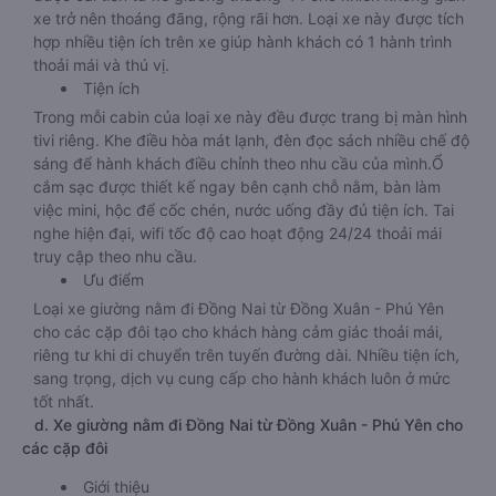
xe trở nên thoáng đãng, rộng rãi hơn. Loại xe này được tích
hợp nhiều tiện ích trên xe giúp hành khách có 1 hành trình
thoải mái và thú vị.
Tiện ích
Trong mỗi cabin của loại xe này đều được trang bị màn hình
tivi riêng. Khe điều hòa mát lạnh, đèn đọc sách nhiều chế độ
sáng để hành khách điều chỉnh theo nhu cầu của mình.Ổ
cắm sạc được thiết kế ngay bên cạnh chỗ nằm, bàn làm
việc mini, hộc để cốc chén, nước uống đầy đủ tiện ích. Tai
nghe hiện đại, wifi tốc độ cao hoạt động 24/24 thoải mái
truy cập theo nhu cầu.
Ưu điểm
Loại xe giường nằm đi Đồng Nai từ Đồng Xuân - Phú Yên
cho các cặp đôi tạo cho khách hàng cảm giác thoải mái,
riêng tư khi di chuyển trên tuyến đường dài. Nhiều tiện ích,
sang trọng, dịch vụ cung cấp cho hành khách luôn ở mức
tốt nhất.
d. Xe giường nằm đi Đồng Nai từ Đồng Xuân - Phú Yên cho
các cặp đôi
Giới thiệu