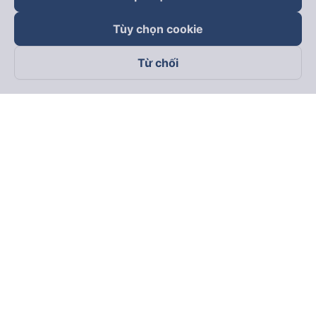
Tùy chọn cookie
Từ chối
Theo dõi chúng tôi trên
Facebook
Tiktok
Youtube
Công ty TNHH Thương Mại Dịch Vụ Vexere
Địa chỉ đăng ký kinh doanh: 8C Chữ Đồng Tử, Phường Tân
Sơn Nhất, TP. Hồ Chí Minh, Việt Nam
Địa chỉ
:
Lầu 2, toà nhà H3 Circo Hoàng Diệu, 384 Hoàng Diệu,
Phường Khánh Hội, TP Hồ Chí Minh, Việt Nam
Tầng 3, toà nhà 101 Láng Hạ, 101 Láng Hạ, Phường Láng, TP.
Hà Nội, Việt Nam
Giấy chứng nhận ĐKKD số 0315133726 do Sở KH và ĐT TP.