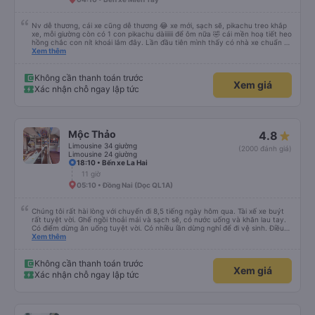
Nv dễ thương, cái xe cũng dễ thương 😂 xe mới, sạch sẽ, pikachu treo khắp
xe, mỗi giường còn có 1 con pikachu dàiiiiii để ôm nữa 🤣 cái mền hoạ tiết heo
hồng chắc con nít khoái lắm đây. Lần đầu tiên mình thấy có nhà xe chuẩn bị
cả bàn chải đánh răng. Có 2 ông bà cụ lên xe còn được nv dẫn tới tận nơi để
Xem thêm
hỗ trợ, nói chung là chu đáo ah.
Không cần thanh toán trước
Xem giá
Xác nhận chỗ ngay lập tức
Mộc Thảo
4.8
Limousine 34 giường
(2000 đánh giá)
Limousine 24 giường
18:10 • Bến xe La Hai
11 giờ
05:10 • Đồng Nai (Dọc QL1A)
Chúng tôi rất hài lòng với chuyến đi 8,5 tiếng ngày hôm qua. Tài xế xe buýt
rất tuyệt vời. Ghế ngồi thoải mái và sạch sẽ, có nước uống và khăn lau tay.
Có điểm dừng ăn uống tuyệt vời. Có nhiều lần dừng nghỉ để đi vệ sinh. Điều
duy nhất tôi muốn đề xuất để cải thiện là cho phép thanh toán bằng thẻ
Xem thêm
nước ngoài khi đặt vé trên ứng dụng.
Không cần thanh toán trước
Xem giá
Xác nhận chỗ ngay lập tức