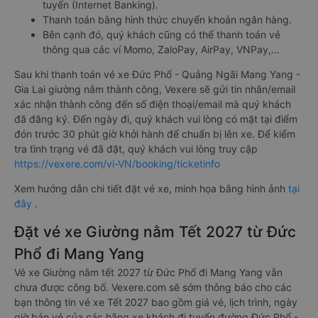
tuyến (Internet Banking).
Thanh toán bằng hình thức chuyển khoản ngân hàng.
Bên cạnh đó, quý khách cũng có thể thanh toán vé
thông qua các ví Momo, ZaloPay, AirPay, VNPay,…
Sau khi thanh toán vé xe Đức Phổ - Quảng Ngãi Mang Yang -
Gia Lai giường nằm thành công, Vexere sẽ gửi tin nhắn/email
xác nhận thành công đến số điện thoại/email mà quý khách
đã đăng ký. Đến ngày đi, quý khách vui lòng có mặt tại điểm
đón trước 30 phút giờ khởi hành để chuẩn bị lên xe. Để kiểm
tra tình trạng vé đã đặt, quý khách vui lòng truy cập
https://vexere.com/vi-VN/booking/ticketinfo
Xem hướng dẫn chi tiết đặt vé xe, minh họa bằng hình ảnh
tại
đây
.
Đặt vé xe Giường nằm Tết 2027 từ Đức
Phổ đi Mang Yang
Vé xe Giường nằm tết 2027 từ Đức Phổ đi Mang Yang vẫn
chưa được công bố. Vexere.com sẽ sớm thông báo cho các
bạn thông tin vé xe Tết 2027 bao gồm giá vé, lịch trình, ngày
giờ bán vé của các hãng xe khách đi tuyến đường Đức Phổ -