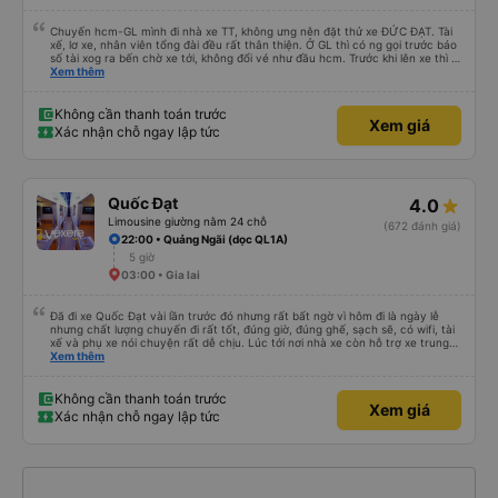
Chuyến hcm-GL mình đi nhà xe TT, không ưng nên đặt thử xe ĐỨC ĐẠT. Tài
xế, lơ xe, nhân viên tổng đài đều rất thân thiện. Ở GL thì có ng gọi trước báo
số tài xog ra bến chờ xe tới, không đổi vé như đầu hcm. Trước khi lên xe thì tx
sẽ hỏi mình tên và sdt đặt vé. Xe chạy hơi trễ tí (do khách ra xe trễ, phải chờ
Xem thêm
khách chứ xe tới đúng giờ). Nhưng chạy siêu siêu êm, không thắng gấp như
bên xe TT. Điểm trừ: xe cũ hơn xe TT, nội thất không xịn bằng, nhưng đều có
cổng usb A sac pin. Điểm cộng: lịch sự, không hút thuốc trên xe Có gối mini
Không cần thanh toán trước
Xem giá
riêng Xe chạy êm
Xác nhận chỗ ngay lập tức
Quốc Đạt
4.0
Limousine giường nằm 24 chỗ
(672 đánh giá)
22:00 • Quảng Ngãi (dọc QL1A)
5 giờ
03:00 • Gia lai
Đã đi xe Quốc Đạt vài lần trước đó nhưng rất bất ngờ vì hôm đi là ngày lễ
nhưng chất lượng chuyến đi rất tốt, đúng giờ, đúng ghế, sạch sẽ, có wifi, tài
xế và phụ xe nói chuyện rất dễ chịu. Lúc tới nơi nhà xe còn hỗ trợ xe trung
chuyển tới tận nhà. 10đ cho nhà xe, hy vọng nhà xe duy trì được chất lượng
Xem thêm
này. Cảm ơn
Không cần thanh toán trước
Xem giá
Xác nhận chỗ ngay lập tức