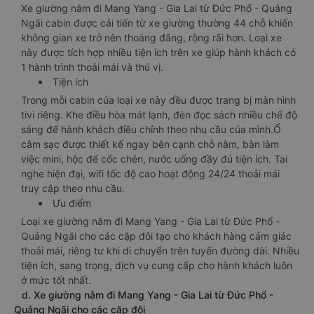
Xe giường nằm đi Mang Yang - Gia Lai từ Đức Phổ - Quảng
Ngãi cabin được cải tiến từ xe giường thường 44 chỗ khiến
không gian xe trở nên thoáng đãng, rộng rãi hơn. Loại xe
này được tích hợp nhiều tiện ích trên xe giúp hành khách có
1 hành trình thoải mái và thú vị.
Tiện ích
Trong mỗi cabin của loại xe này đều được trang bị màn hình
tivi riêng. Khe điều hòa mát lạnh, đèn đọc sách nhiều chế độ
sáng để hành khách điều chỉnh theo nhu cầu của mình.Ổ
cắm sạc được thiết kế ngay bên cạnh chỗ nằm, bàn làm
việc mini, hộc để cốc chén, nước uống đầy đủ tiện ích. Tai
nghe hiện đại, wifi tốc độ cao hoạt động 24/24 thoải mái
truy cập theo nhu cầu.
Ưu điểm
Loại xe giường nằm đi Mang Yang - Gia Lai từ Đức Phổ -
Quảng Ngãi cho các cặp đôi tạo cho khách hàng cảm giác
thoải mái, riêng tư khi di chuyển trên tuyến đường dài. Nhiều
tiện ích, sang trọng, dịch vụ cung cấp cho hành khách luôn
ở mức tốt nhất.
d. Xe giường nằm đi Mang Yang - Gia Lai từ Đức Phổ -
Quảng Ngãi cho các cặp đôi