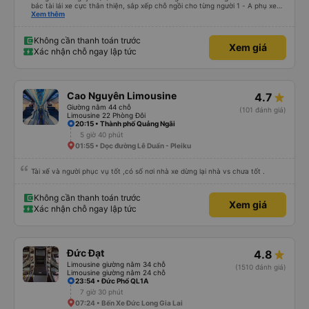
bác tài lái xe cực thân thiện, sắp xếp chỗ ngồi cho từng người 1 - A phụ xe
dui tính, chắc cùng tần số nên nói câu nào là cười câu đó - Xe xuất bến đúg
Xem thêm
giờ, trước giờ đi có nv điện thông báo trước, thái độ phục vụ tốt. - Cơ sở vật
chất bình thường, do đặt xe thường nên cũng k đòi hỏi gì nhìu hơn. Nhưng
nhìn chug khá ổn, có dừng lại để đi vệ sinh.
Không cần thanh toán trước
Xem giá
Xác nhận chỗ ngay lập tức
Cao Nguyên Limousine
4.7
Giường nằm 44 chỗ
(101 đánh giá)
Limousine 22 Phòng Đôi
20:15 • Thành phố Quảng Ngãi
5 giờ 40 phút
01:55 • Dọc đường Lê Duẩn - Pleiku
Tài xế và người phục vụ tốt ,có số nơi nhà xe dừng lại nhà vs chưa tốt .
Không cần thanh toán trước
Xem giá
Xác nhận chỗ ngay lập tức
Đức Đạt
4.8
Limousine giường nằm 34 chỗ
(1510 đánh giá)
Limousine giường nằm 24 chỗ
23:54 • Đức Phổ QL1A
7 giờ 30 phút
07:24 • Bến Xe Đức Long Gia Lai