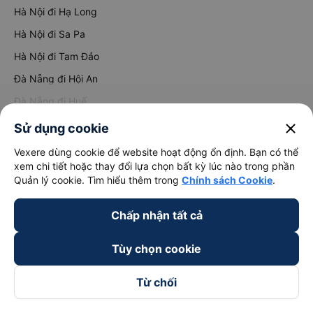
Hà Nội đi Hạ Long
Hà Nội đi Sa Pa
Hà Nội đi Tam Đảo
Đà Nẵng đi Hội An
Đà Nẵng đi Huế
Hải Phòng đi Hà Nội
close
Sử dụng cookie
Xem tất cả tuyến đường
Vexere dùng cookie để website hoạt động ổn định. Bạn có thể
xem chi tiết hoặc thay đổi lựa chọn bất kỳ lúc nào trong phần
Quản lý cookie. Tìm hiểu thêm trong
Chính sách Cookie
.
Chấp nhận tất cả
keyboard_arrow_down
Tùy chọn cookie
Về chúng tôi
Từ chối
keyboard_arrow_down
Hỗ trợ