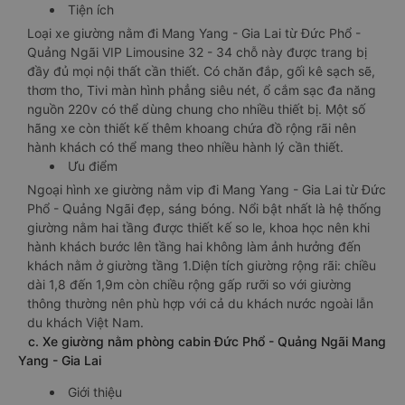
Tiện ích
Loại xe giường nằm đi Mang Yang - Gia Lai từ Đức Phổ -
Quảng Ngãi VIP Limousine 32 - 34 chỗ này được trang bị
đầy đủ mọi nội thất cần thiết. Có chăn đắp, gối kê sạch sẽ,
thơm tho, Tivi màn hình phẳng siêu nét, ổ cắm sạc đa năng
nguồn 220v có thể dùng chung cho nhiều thiết bị. Một số
hãng xe còn thiết kế thêm khoang chứa đồ rộng rãi nên
hành khách có thể mang theo nhiều hành lý cần thiết.
Ưu điểm
Ngoại hình xe giường nằm vip đi Mang Yang - Gia Lai từ Đức
Phổ - Quảng Ngãi đẹp, sáng bóng. Nổi bật nhất là hệ thống
giường nằm hai tầng được thiết kế so le, khoa học nên khi
hành khách bước lên tầng hai không làm ảnh hưởng đến
khách nằm ở giường tầng 1.Diện tích giường rộng rãi: chiều
dài 1,8 đến 1,9m còn chiều rộng gấp rưỡi so với giường
thông thường nên phù hợp với cả du khách nước ngoài lẫn
du khách Việt Nam.
c. Xe giường nằm phòng cabin Đức Phổ - Quảng Ngãi Mang
Yang - Gia Lai
Giới thiệu