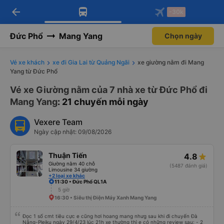
arrow_back
Tải app Vexere ngay!
Tải app Vexere
-30k
Mở app
Mở app
Nhận ưu đãi thành viên độc
-30k/ghế khi đặt vé máy bay qua
quyền
app
Đức Phổ
Mang Yang
Chọn ngày
Vé xe khách
xe đi Gia Lai từ Quảng Ngãi
xe giường nằm đi Mang
Yang từ Đức Phổ
Vé xe Giường nằm của 7 nhà xe từ Đức Phổ đi
Mang Yang
: 21 chuyến mỗi ngày
Vexere Team
Ngày cập nhật: 09/08/2026
Thuận Tiến
4.8
Giường nằm 40 chỗ
(5487 đánh giá)
Limousine 34 giường
+2 loại xe khác
11:30 • Đức Phổ QL1A
5 giờ
16:30 • Siêu thị Điện Máy Xanh Mang Yang
Đọc 1 số cmt tiêu cực e cũng hơi hoang mang nhưg sau khi đi chuyến Đà
Nẵng-Pleiku ngày 29/4/23 lúc 21h xe thường thì e có những review sau: - 2