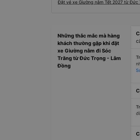
Đặt vé xe Giường nằm Tết 2027 từ Đức 
C
Những thắc mắc mà hàng
c
khách thường gặp khi đặt
xe Giường nằm đi Sóc
Tr
Trăng từ Đức Trọng - Lâm
n
Đồng
S
C
Tr
đ
C