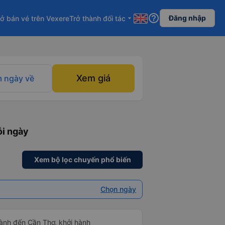
help_outline
Đăng nhập
ở bán vé trên Vexere
Trở thành đối tác
arrow_drop_down
Xem giá
 ngày về
ỗi ngày
Xem bộ lọc chuyến phổ biến
Chọn ngày
ành đến Cần Thơ, khởi hành