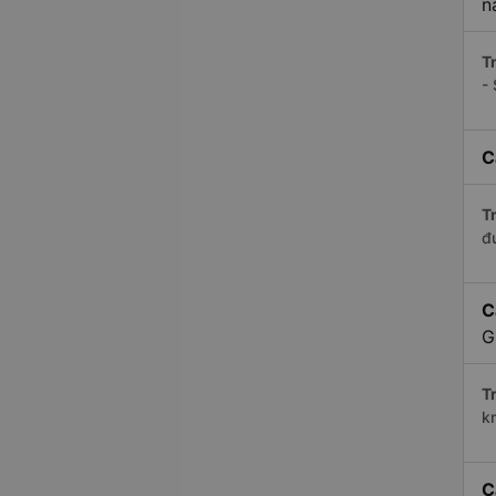
n
Tr
-
C
Tr
đ
C
G
Tr
k
C