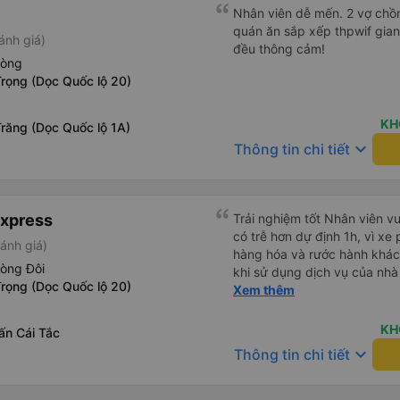
Nhân viên dễ mến. 2 vợ chồn
quán ăn sắp xếp thpwif gian
ánh giá)
đều thông cảm!
hòng
rọng (Dọc Quốc lộ 20)
KH
răng (Dọc Quốc lộ 1A)
keyboard_arrow_down
Thông tin chi tiết
Express
Trải nghiệm tốt Nhân viên vu
có trễ hơn dự định 1h, vì xe
ánh giá)
hàng hóa và rước hành khách
hòng Đôi
khi sử dụng dịch vụ của nhà 
rọng (Dọc Quốc lộ 20)
thiệu cho người thân sử dụn
Xem thêm
KH
rấn Cái Tắc
keyboard_arrow_down
Thông tin chi tiết