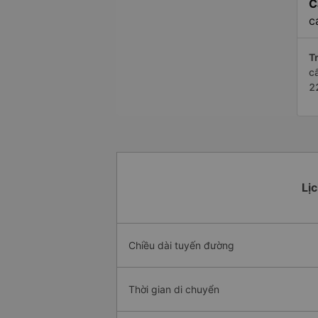
C
c
Tr
c
2
Lị
Chiều dài tuyến đường
Thời gian di chuyển