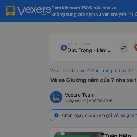
Cam kết hoàn 150% nếu nhà xe

không cung cấp dịch vụ vận chuyển (*)
in
Nơi xuất phát
import_export
Vé xe khách
xe đi Sóc Trăng từ Lâm Đồ
Vé xe Giường nằm của 7 nhà xe 
Vexere Team
Ngày cập nhật: 08/08/2026
Chọn ngày đi để xem giá vé, số ghế t
info
Tuấn Hiệp