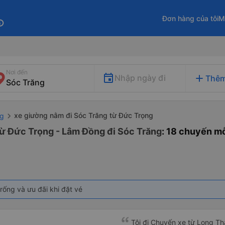
Đơn hàng của tôi
M
fo
Nơi đến
add
Nhập ngày đi
Thêm
xe giường nằm đi Sóc Trăng từ Đức Trọng
ng
từ Đức Trọng - Lâm Đồng đi Sóc Trăng
: 18 chuyến m
rống và ưu đãi khi đặt vé
Tôi đi Chuyến xe từ Long Th