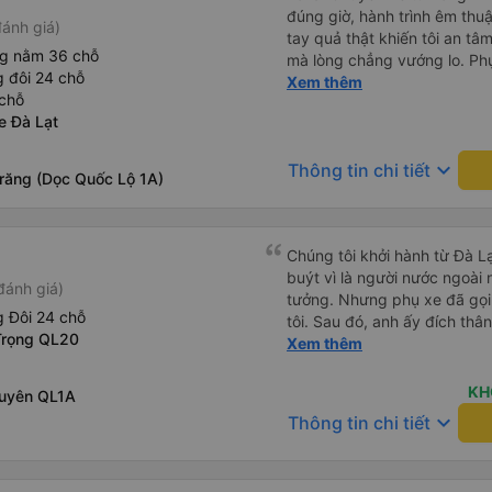
đúng giờ, hành trình êm thuậ
ánh giá)
tay quả thật khiến tôi an tâm, mãn ý. Đường xa muôn dặm
ng nằm 36 chỗ
mà lòng chẳng vướng lo. Ph
 đôi 24 chỗ
cẩn, hiếm thấy giữa thời buổi
Xem thêm
chỗ
Xin gửi lời tán dương chân 
e Đà Lạt
hưng thịnh, vạn lộ bình an.”
keyboard_arrow_down
Thông tin chi tiết
Trăng (Dọc Quốc Lộ 1A)
Chúng tôi khởi hành từ Đà Lạ
buýt vì là người nước ngoài
đánh giá)
tưởng. Nhưng phụ xe đã gọi
 Đôi 24 chỗ
tôi. Sau đó, anh ấy đích thân
Trọng QL20
tiên đi xe giường nằm với ha
Xem thêm
tôi không chắc chắn khi nào
uống. Tôi rất ngạc nhiên khi
KH
Xuyên QL1A
Thơ và mọi người xuống xe 
keyboard_arrow_down
Thông tin chi tiết
thức chúng tôi dậy và đảm b
chung, đó là một trải nghiệm
chăn, và đủ chỗ cho 1 người 