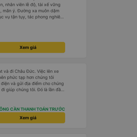
n, nhân viên lễ độ, tài xế vững
ục vụ tận tụy, tác phong nghiêm
 kim tiền vội vã. Xã hội loạn đạo.
thành, kính chúc nhà xe ngày một
Xem giá
t và đi Châu Đức. Việc lên xe
 nên phức tạp hơn chúng tôi
 điện và gửi địa điểm cho chúng
 đi giúp chúng tôi. Đó là lần đầu
i đứa trẻ nhỏ khá thú vị. Chúng
 xe sẽ dừng lại để nghỉ hoặc ăn
 xe dừng lại lúc nửa đêm ở Cần
ÔNG CẦN THANH TOÁN TRƯỚC
ăn. Khi đến điểm dừng, họ đánh
Xem giá
ảo chúng tôi đã sẵn sàng. Nhìn
 tốt. Mỗi giường đều có gối và
lớn và 1 trẻ em nằm thoải mái.