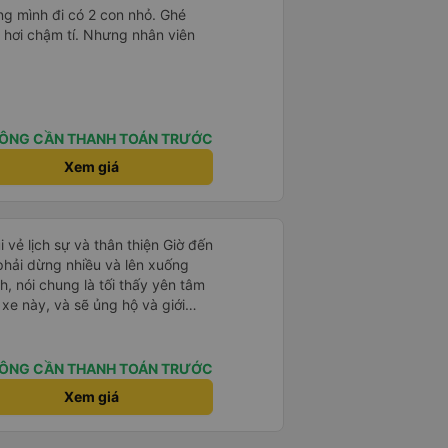
g mình đi có 2 con nhỏ. Ghé
 hơi chậm tí. Nhưng nhân viên
ÔNG CẦN THANH TOÁN TRƯỚC
Xem giá
i vẻ lịch sự và thân thiện Giờ đến
 phải dừng nhiều và lên xuống
, nói chung là tối thấy yên tâm
xe này, và sẽ ủng hộ và giới
g dịch vụ của nhà xe này
ÔNG CẦN THANH TOÁN TRƯỚC
Xem giá