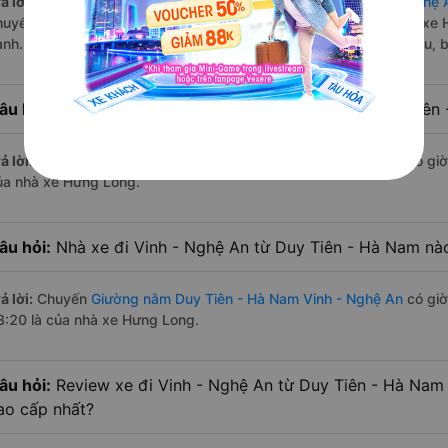
ả lời:
Tuyến đường
xe Giường nằm Duy Tiên - Hà Nam Vinh - Nghệ 
huyến trên
Vexere.com
bắt đầu từ 0:30 đến 23:20 bởi 2 nhà xe: xe
ành. Các giờ xe chạy có đầy đủ cả ban ngày, buổi trưa, buổi chiều,
âu hỏi:
Nhà xe Giường nằm đi Vinh - Nghệ An từ Duy Tiên
ả lời:
Chuyến
Giường nằm Duy Tiên - Hà Nam Vinh - Nghệ An
có giờ
ủa nhà xe Hưng Long.
âu hỏi:
Nhà xe đi Vinh - Nghệ An từ Duy Tiên - Hà Nam nào
ả lời:
Chuyến
Giường nằm Duy Tiên - Hà Nam Vinh - Nghệ An
có giờ
3:20 là của nhà xe Hưng Long.
âu hỏi:
Review xe đi Vinh - Nghệ An từ Duy Tiên - Hà Nam n
ao cấp nhất?