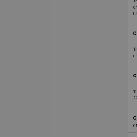
Tr
c
h
C
Tr
c
C
Tr
2
C
c