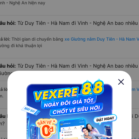
inh - Nghệ An hiện nay
âu hỏi:
Từ Duy Tiên - Hà Nam đi Vinh - Nghệ An bao nhiêu
ả lời:
Thời gian di chuyển bằng
xe Giường nằm Duy Tiên - Hà Nam V
ường đi khá thuận lợi
âu hỏi:
Từ Duy Tiên - Hà Nam đi Vinh - Nghệ An bao nhiêu
iường nằm?
ả lời:
Đường di chuyển bằng
xe Giường nằm đi Duy Tiên - Hà Nam V
m.
âu hỏi:
Mỗi ngày có bao nhiêu chuyến xe Giường nằm đi D
n?