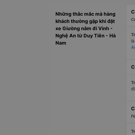
C
Những thắc mắc mà hàng
c
khách thường gặp khi đặt
xe Giường nằm đi Vinh -
Tr
Nghệ An từ Duy Tiên - Hà
l
Nam
A
C
Tr
đ
C
n
Tr