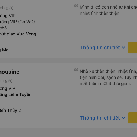
Mình đi có con nhỏ từ khi che
nh giá)
nhiệt tình thân thiện
hòng VIP
ường VIP (Có WC)
chỗ
nút giao Vực Vòng
keyboard_arrow_down
Thông tin chi tiết
 Mai.
mousine
Nhà xe thân thiện, nhiệt tìn
tiện hiện đại, sạch sẽ. Tuy 
nh giá)
mất thêm một ít thời gian.
hòng VIP
xăng Liêm Tuyền
Bến Thủy 2
keyboard_arrow_down
Thông tin chi tiết