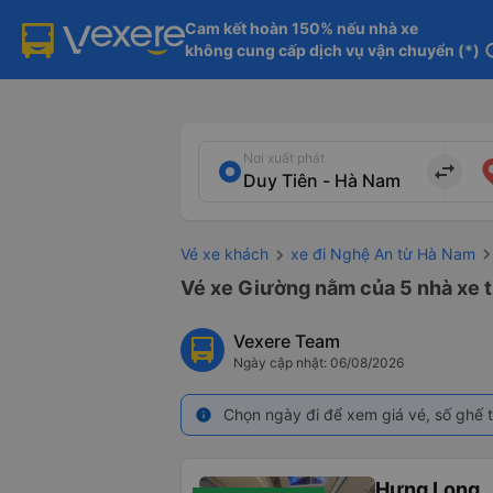
Cam kết hoàn 150% nếu nhà xe

không cung cấp dịch vụ vận chuyển (*)
in
Nơi xuất phát
import_export
Vé xe khách
xe đi Nghệ An từ Hà Nam
Vé xe Giường nằm của 5 nhà xe t
Vexere Team
Ngày cập nhật: 06/08/2026
Chọn ngày đi để xem giá vé, số ghế t
info
Hưng Long