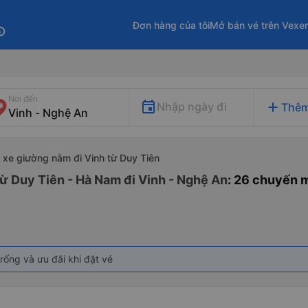
Đơn hàng của tôi
Mở bán vé trên Vexe
fo
Nơi đến
add
Nhập ngày đi
Thêm
xe giường nằm đi Vinh từ Duy Tiên
ừ Duy Tiên - Hà Nam đi Vinh - Nghệ An
: 26 chuyến 
rống và ưu đãi khi đặt vé