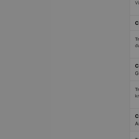
V
C
Tr
đ
C
G
Tr
k
C
A