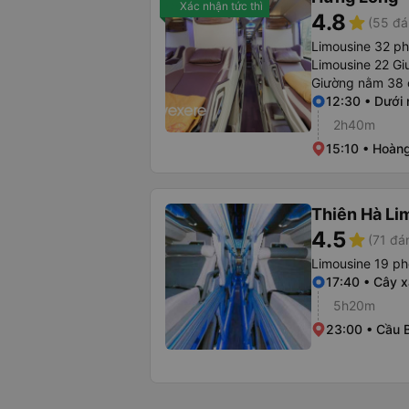
Xác nhận tức thì
4.8
star
(55 đá
Limousine 32 p
Limousine 22 Gi
Giường nằm 38 
12:30 • Dưới 
2h40m
15:10 • Hoàng
Thiên Hà Li
4.5
star
(71 đá
Limousine 19 p
17:40 • Cây 
5h20m
23:00 • Cầu 