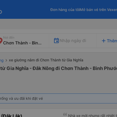
Đơn hàng của tôi
Mở bán vé trên Vexe
fo
Nơi đến
add
Nhập ngày đi
Thêm
xe giường nằm đi Chơn Thành từ Gia Nghĩa
ng
từ Gia Nghĩa - Đắk Nông đi Chơn Thành - Bình Phướ
rống và ưu đãi khi đặt vé
(Đắk Lắk)
Nhà xe mới nhưng rất nhiệt t