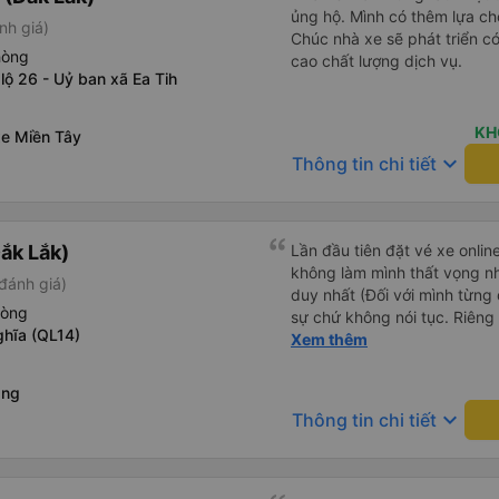
ủng hộ. Mình có thêm lựa chọ
nh giá)
Chúc nhà xe sẽ phát triển c
hòng
cao chất lượng dịch vụ.
lộ 26 - Uỷ ban xã Ea Tih
KH
xe Miền Tây
keyboard_arrow_down
Thông tin chi tiết
ắk Lắk)
Lần đầu tiên đặt vé xe onlin
không làm mình thất vọng n
đánh giá)
duy nhất (Đối với mình từng đ
hòng
sự chứ không nói tục. Riêng 
ghĩa (QL14)
rồi. Chú tài xế còn uống pe
Xem thêm
hút thuốc phè phè như các x
Được nằm đúng giường đã đặ
ăng
keyboard_arrow_down
Thông tin chi tiết