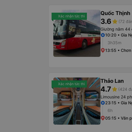
Quốc Thịnh
Xác nhận tức thì
3.6
star
(72 đá
Giường nằm 44 
10:20 • Gia 
3h35m
13:55 • Chơn
Thảo Lan
Xác nhận tức thì
4.7
star
(424 đ
Limousine 24 p
23:15 • Gia N
6h
05:15 • Văn 