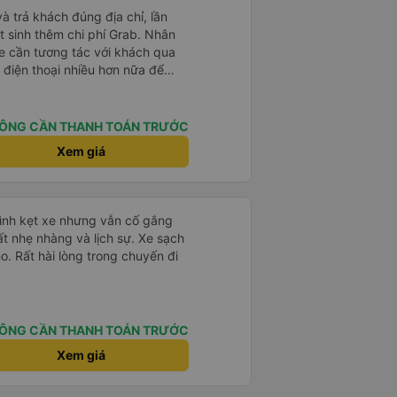
và trả khách đúng địa chỉ, lần
t sinh thêm chi phí Grab. Nhân
xe cần tương tác với khách qua
 điện thoại nhiều hơn nữa để
t là khách đặt vé qua App. Chân
 lại
ÔNG CẦN THANH TOÁN TRƯỚC
Xem giá
mình kẹt xe nhưng vẫn cố gắng
ất nhẹ nhàng và lịch sự. Xe sạch
o. Rất hài lòng trong chuyến đi
ÔNG CẦN THANH TOÁN TRƯỚC
Xem giá