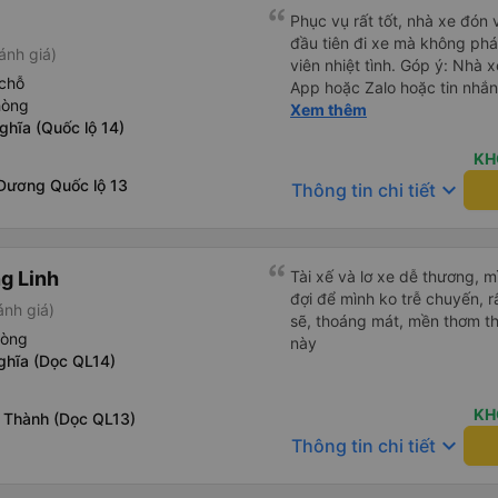
Phục vụ rất tốt, nhà xe đón 
đầu tiên đi xe mà không phá
ánh giá)
viên nhiệt tình. Góp ý: Nhà 
chỗ
App hoặc Zalo hoặc tin nhắn
hòng
hành khách yên tâm đặc biệ
Xem thêm
ghĩa (Quốc lộ 14)
thành cảm ơn, lần sau đặt vé
KH
 Dương Quốc lộ 13
keyboard_arrow_down
Thông tin chi tiết
g Linh
Tài xế và lơ xe dễ thương, 
đợi để mình ko trễ chuyến, r
ánh giá)
sẽ, thoáng mát, mền thơm th
hòng
này
ghĩa (Dọc QL14)
KH
 Thành (Dọc QL13)
keyboard_arrow_down
Thông tin chi tiết