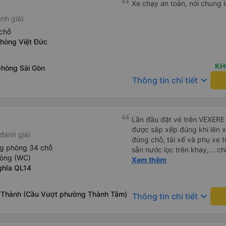
Xe chạy an toàn, nói chung l
nh giá)
chỗ
phòng Việt Đức
KH
phòng Sài Gòn
keyboard_arrow_down
Thông tin chi tiết
Lần đầu đặt vé trên VEXERE 
được sắp xếp đúng khi lên x
đánh giá)
đúng chỗ, tài xế và phụ xe t
ng phòng 34 chỗ
sẵn nước lọc trên khay,... ch
hòng (WC)
thôi. Nhưng vậy cũng quá ổn
Xem thêm
ghĩa QL14
 Thành (Cầu Vượt phường Thành Tâm)
keyboard_arrow_down
Thông tin chi tiết