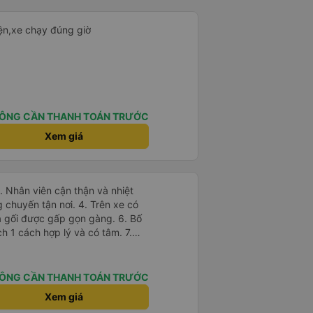
iện,xe chạy đúng giờ
ÔNG CẦN THANH TOÁN TRƯỚC
Xem giá
tận nơi. 4. Trên xe có
à gối được gấp gọn gàng. 6. Bố
 1 cách hợp lý và có tâm. 7.
i túi tiền của học sinh sinh viên
ÔNG CẦN THANH TOÁN TRƯỚC
Xem giá