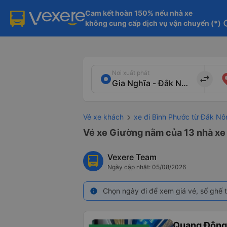
Cam kết hoàn 150% nếu nhà xe

không cung cấp dịch vụ vận chuyển (*)
in
Nơi xuất phát
import_export
Vé xe khách
xe đi Bình Phước từ Đăk Nô
Vé xe Giường nằm của 13 nhà xe 
Vexere Team
Ngày cập nhật: 05/08/2026
Chọn ngày đi để xem giá vé, số ghế t
info
Quang Đông 