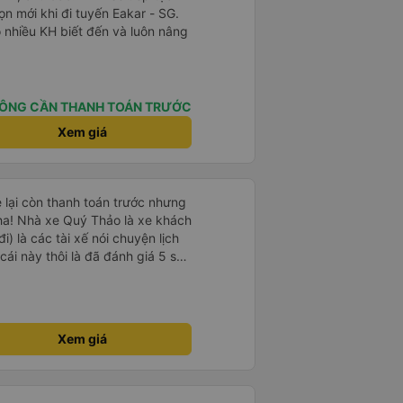
n mới khi đi tuyến Eakar - SG.
ó nhiều KH biết đến và luôn nâng
ÔNG CẦN THANH TOÁN TRƯỚC
Xem giá
e lại còn thanh toán trước nhưng
ha! Nhà xe Quý Thảo là xe khách
i) là các tài xế nói chuyện lịch
cái này thôi là đã đánh giá 5 sao
psi rất dễ thương chứ không có
e khác. Đón trả đúng điểm.
t. Nói chung 10 điểm.
Xem giá