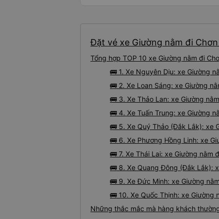
Đặt vé xe Giường nằm đi Chơn 
Tổng hợp TOP 10 xe Giường nằm đi Chơn
🚌 1. Xe Nguyên Dịu: xe Giường n
🚌 2. Xe Loan Sáng: xe Giường nằ
🚌 3. Xe Thảo Lan: xe Giường nằm
🚌 4. Xe Tuấn Trung: xe Giường n
🚌 5. Xe Quý Thảo (Đắk Lắk): xe
🚌 6. Xe Phương Hồng Linh: xe Gi
🚌 7. Xe Thái Lai: xe Giường nằm 
🚌 8. Xe Quang Đông (Đắk Lắk): 
🚌 9. Xe Đức Minh: xe Giường nằ
🚌 10. Xe Quốc Thịnh: xe Giường 
Những thắc mắc mà hàng khách thường 