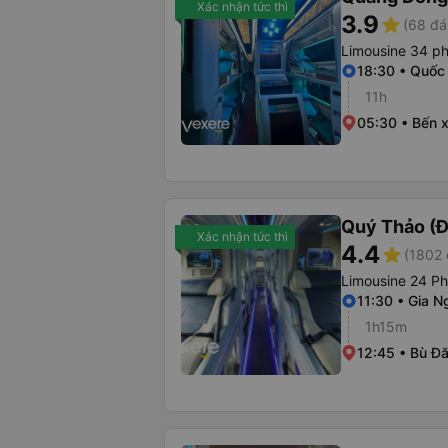
Xác nhận tức thì
3.9
star
(68 đá
Limousine 34 p
18:30 • Quốc 
11h
05:30 • Bến 
Quý Thảo (Đ
Xác nhận tức thì
4.4
star
(1802 
Limousine 24 P
11:30 • Gia N
1h15m
12:45 • Bù Đ