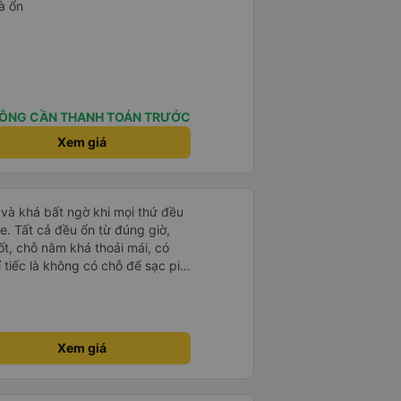
à ổn
ÔNG CẦN THANH TOÁN TRƯỚC
Xem giá
và khá bất ngờ khi mọi thứ đều
e. Tất cả đều ổn từ đúng giờ,
ốt, chỗ nằm khá thoải mái, có
ỉ tiếc là không có chỗ để sạc pin
 rồi!
Xem giá