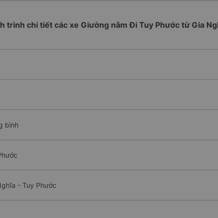
ch trình chi tiết các xe Giường nằm Đi Tuy Phước từ Gia Ng
g bình
Phước
Nghĩa - Tuy Phước