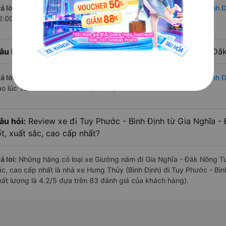
ả lời:
Chuyến
Giường nằm Gia Nghĩa - Đắk Nông Tuy Phước - Bình Đ
2:00 là của nhà xe Quốc Đạt.
âu hỏi:
Nhà xe đi Tuy Phước - Bình Định từ Gia Nghĩa - Đắ
ả lời:
Chuyến
Giường nằm Gia Nghĩa - Đắk Nông Tuy Phước - Bình Đ
ào lúc 18:50 là của nhà xe Quốc Đạt.
âu hỏi:
Review xe đi Tuy Phước - Bình Định từ Gia Nghĩa -
ốt, xuất sắc, cao cấp nhất?
ả lời:
Những hãng có loại xe Giường nằm đi Gia Nghĩa - Đắk Nông Tuy
ắc, cao cấp nhất là nhà xe Hưng Thủy (Bình Định) đi Tuy Phước - Bìn
hất lượng là 4.2/5 dựa trên 83 đánh giá của khách hàng).