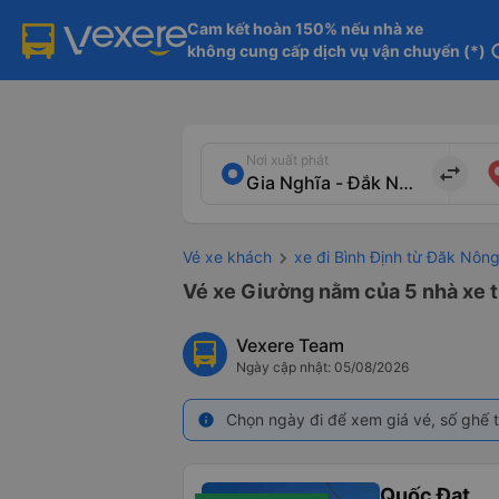
Cam kết hoàn 150% nếu nhà xe

không cung cấp dịch vụ vận chuyển (*)
in
Nơi xuất phát
import_export
Vé xe khách
xe đi Bình Định từ Đăk Nôn
Vé xe Giường nằm của 5 nhà xe t
Vexere Team
Ngày cập nhật: 05/08/2026
Chọn ngày đi để xem giá vé, số ghế t
info
Quốc Đạt