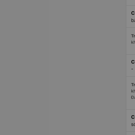
C
b
Tr
k
C
-
Tr
k
Đ
C
s