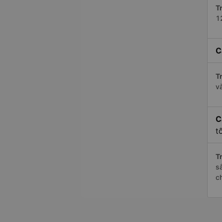
Tr
1
C
Tr
v
C
t
Tr
s
c