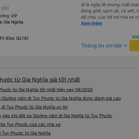
đi là ngày lễ nhưng chất lượ
 giá)
đúng ghế, sạch sẽ, có wifi, 
ường VIP
dễ chịu. Lúc tới nơi nhà xe c
e Gia Nghĩa
nhà. 10đ cho nhà xe, hy vọn
Xem thêm
này. Cảm ơn
KH
Trì (Dọc QL1A)
keyboard_arrow_down
Thông tin chi tiết
hước từ Gia Nghĩa giá tốt nhất
hước từ Gia Nghĩa tốt nhất hiện nay 08/2026
xe Giường nằm đi Tuy Phước từ Gia Nghĩa được đánh giá cao
 đi Tuy Phước từ Gia Nghĩa uy tín
gặp khi đặt xe Giường nằm đi Gia Nghĩa từ Tuy Phước
hĩa Tuy Phước của các nhà xe
i Tuy Phước từ Gia Nghĩa