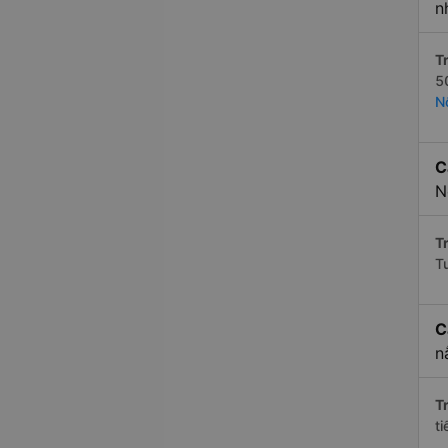
n
Tr
5
N
C
N
Tr
T
C
n
Tr
t