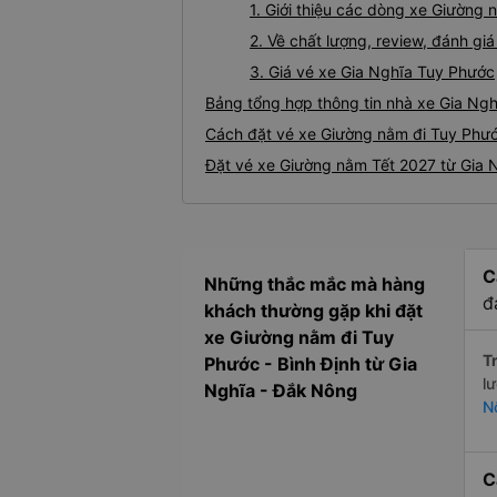
1. Giới thiệu các dòng xe Giường
2. Về chất lượng, review, đánh g
3. Giá vé xe Gia Nghĩa Tuy Phước
Bảng tổng hợp thông tin nhà xe Gia Ng
Cách đặt vé xe Giường nằm đi Tuy Phước
Đặt vé xe Giường nằm Tết 2027 từ Gia 
C
Những thắc mắc mà hàng
đ
khách thường gặp khi đặt
xe Giường nằm đi Tuy
Tr
Phước - Bình Định từ Gia
l
Nghĩa - Đắk Nông
N
C