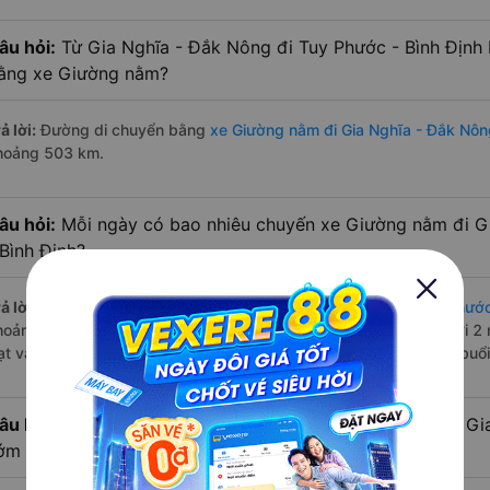
âu hỏi:
Từ Gia Nghĩa - Đắk Nông đi Tuy Phước - Bình Định 
ằng xe Giường nằm?
ả lời:
Đường di chuyển bằng
xe Giường nằm đi Gia Nghĩa - Đắk Nôn
hoảng 503 km.
âu hỏi:
Mỗi ngày có bao nhiêu chuyến xe Giường nằm đi G
 Bình Định?
ả lời:
Tuyến đường
xe Giường nằm Gia Nghĩa - Đắk Nông Tuy Phước
hoảng 3 chuyến trên
Vexere.com
bắt đầu từ 12:00 đến 18:50 bởi 2 
ạt vận hành. Các giờ xe chạy có đầy đủ cả ban ngày, buổi trưa, buổ
âu hỏi:
Nhà xe Giường nằm đi Tuy Phước - Bình Định từ Gi
ớm nhất?