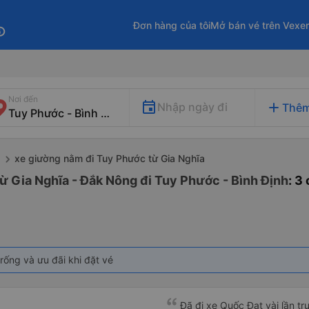
Đơn hàng của tôi
Mở bán vé trên Vexe
fo
Nơi đến
add
Nhập ngày đi
Thêm
xe giường nằm đi Tuy Phước từ Gia Nghĩa
g
ừ Gia Nghĩa - Đắk Nông đi Tuy Phước - Bình Định
: 3
rống và ưu đãi khi đặt vé
Đã đi xe Quốc Đạt vài lần t