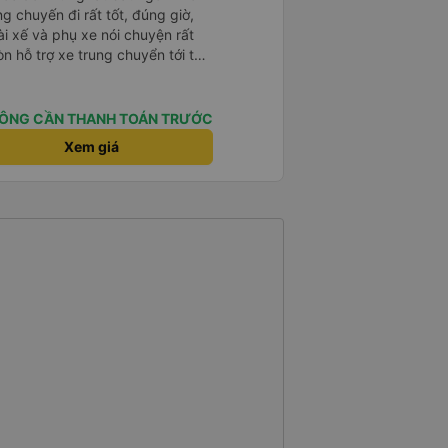
ng chuyến đi rất tốt, đúng giờ,
tài xế và phụ xe nói chuyện rất
òn hỗ trợ xe trung chuyển tới tận
g nhà xe duy trì được chất lượng
ÔNG CẦN THANH TOÁN TRƯỚC
Xem giá