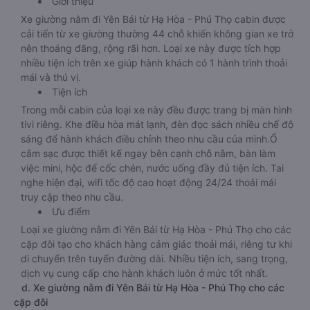
Giới thiệu
Xe giường nằm đi Yên Bái từ Hạ Hòa - Phú Thọ cabin được
cải tiến từ xe giường thường 44 chỗ khiến không gian xe trở
nên thoáng đãng, rộng rãi hơn. Loại xe này được tích hợp
nhiều tiện ích trên xe giúp hành khách có 1 hành trình thoải
mái và thú vị.
Tiện ích
Trong mỗi cabin của loại xe này đều được trang bị màn hình
tivi riêng. Khe điều hòa mát lạnh, đèn đọc sách nhiều chế độ
sáng để hành khách điều chỉnh theo nhu cầu của mình.Ổ
cắm sạc được thiết kế ngay bên cạnh chỗ nằm, bàn làm
việc mini, hộc để cốc chén, nước uống đầy đủ tiện ích. Tai
nghe hiện đại, wifi tốc độ cao hoạt động 24/24 thoải mái
truy cập theo nhu cầu.
Ưu điểm
Loại xe giường nằm đi Yên Bái từ Hạ Hòa - Phú Thọ cho các
cặp đôi tạo cho khách hàng cảm giác thoải mái, riêng tư khi
di chuyển trên tuyến đường dài. Nhiều tiện ích, sang trọng,
dịch vụ cung cấp cho hành khách luôn ở mức tốt nhất.
d. Xe giường nằm đi Yên Bái từ Hạ Hòa - Phú Thọ cho các
cặp đôi