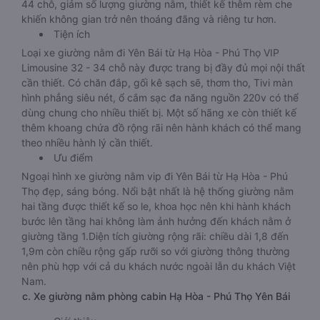
44 chỗ, giảm số lượng giường nằm, thiết kế thêm rèm che
khiến không gian trở nên thoáng đãng và riêng tư hơn.
Tiện ích
Loại xe giường nằm đi Yên Bái từ Hạ Hòa - Phú Thọ VIP
Limousine 32 - 34 chỗ này được trang bị đầy đủ mọi nội thất
cần thiết. Có chăn đắp, gối kê sạch sẽ, thơm tho, Tivi màn
hình phẳng siêu nét, ổ cắm sạc đa năng nguồn 220v có thể
dùng chung cho nhiều thiết bị. Một số hãng xe còn thiết kế
thêm khoang chứa đồ rộng rãi nên hành khách có thể mang
theo nhiều hành lý cần thiết.
Ưu điểm
Ngoại hình xe giường nằm vip đi Yên Bái từ Hạ Hòa - Phú
Thọ đẹp, sáng bóng. Nổi bật nhất là hệ thống giường nằm
hai tầng được thiết kế so le, khoa học nên khi hành khách
bước lên tầng hai không làm ảnh hưởng đến khách nằm ở
giường tầng 1.Diện tích giường rộng rãi: chiều dài 1,8 đến
1,9m còn chiều rộng gấp rưỡi so với giường thông thường
nên phù hợp với cả du khách nước ngoài lẫn du khách Việt
Nam.
c. Xe giường nằm phòng cabin Hạ Hòa - Phú Thọ Yên Bái