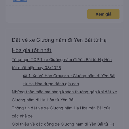
thấy mấy chú tài cùng nhau dựng tạm cho xe qua mà thấy nghề này khổ
Xem thêm
quá 🤣 mong nhà xe tăng lương cho các chú để có thêm động lực haha
Xem giá
Đặt vé xe Giường nằm đi Yên Bái từ Hạ
Hòa giá tốt nhất
Tổng hợp TOP 1 xe Giường nằm đi Yên Bái từ Hạ Hòa
tốt nhất hiện nay 08/2026
🚌 1. Xe Vũ Hán Group: xe Giường nằm đi Yên Bái
từ Hạ Hòa được đánh giá cao
Những thắc mắc mà hàng khách thường gặp khi đặt xe
Giường nằm đi Hạ Hòa từ Yên Bái
Thông tin đặt vé xe Giường nằm Hạ Hòa Yên Bái của
các nhà xe
Giới thiệu về các dòng xe Giường nằm đi Yên Bái từ Hạ