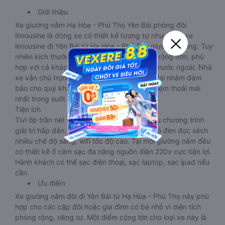
Giới thiệu
Xe giường nằm Hạ Hòa - Phú Thọ Yên Bái phòng đôi
limousine là dòng xe có thiết kế tương tự như dòng xe
limousine đi Yên Bái từ Hạ Hòa - Phú Thọ giường phòng. Tuy
nhiên kích thước giường nằm được thiết kế rộng hơn, phù
hợp với cả khách hàng Việt Nam lẫn khách nước ngoài. Nhà
xe vẫn chú trọng trang bị các thiết bị hiện đại nhằm đảm
bảo cho quý khách hàng có những trải nghiệm thoải mái
nhất trong suốt chuyến đi.
Tiện ích
Tivi ốp trần nét cứng, đầu HD tích hợp nhiều chương trình
giải trí hấp dẫn. Trong phòng có tai nghe, có đèn đọc sách
nhiều chế độ sáng, wifi tốc độ cao. Tại mỗi giường nằm đều
có thiết kế ổ cắm sạc đa năng nguồn điện 220v cực tiện lợi.
Hành khách có thể sạc điện thoại, sạc laptop, sạc ipad nếu
cần.
Ưu điểm
Xe giường nằm đôi đi Yên Bái từ Hạ Hòa - Phú Thọ này phù
hợp cho các cặp đôi hoặc gia đình có bé nhỏ vì diện tích
phòng rộng, riêng tư. Một điểm cộng lớn cho loại xe này là