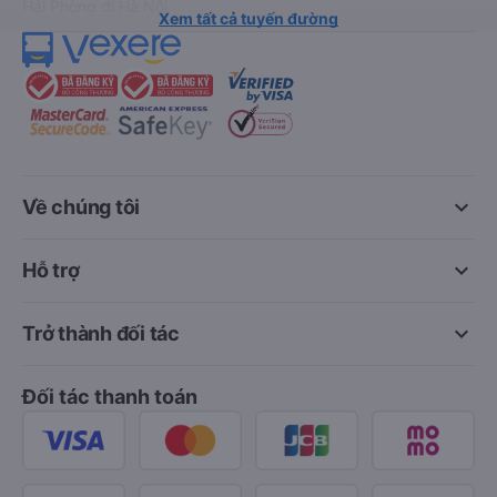
Hải Phòng đi Hà Nội
Xem tất cả tuyến đường
keyboard_arrow_down
Về chúng tôi
keyboard_arrow_down
Hỗ trợ
keyboard_arrow_down
Trở thành đối tác
Đối tác thanh toán