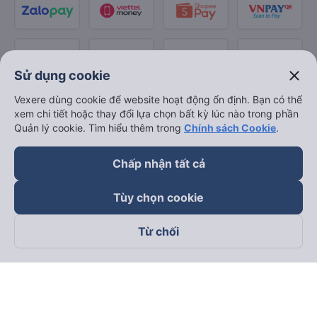
close
Sử dụng cookie
Vexere dùng cookie để website hoạt động ổn định. Bạn có thể
xem chi tiết hoặc thay đổi lựa chọn bất kỳ lúc nào trong phần
Quản lý cookie. Tìm hiểu thêm trong
Chính sách Cookie
.
Chấp nhận tất cả
Tùy chọn cookie
Từ chối
Theo dõi chúng tôi trên
Facebook
Tiktok
Youtube
Công ty TNHH Thương Mại Dịch Vụ Vexere