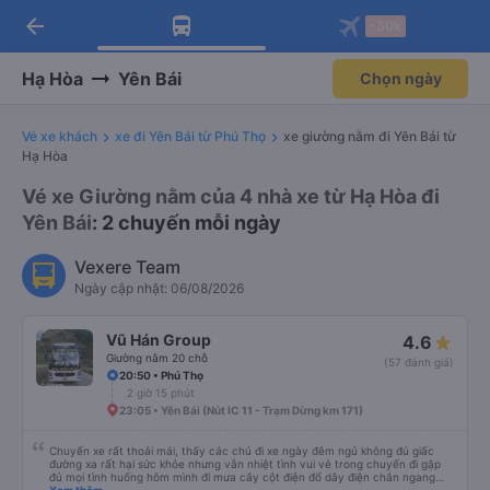
arrow_back
Tải app Vexere ngay!
Tải app Vexere
-30k
Mở app
Mở app
Nhận ưu đãi thành viên độc
-30k/ghế khi đặt vé máy bay qua
quyền
app
Hạ Hòa
Yên Bái
Chọn ngày
Vé xe khách
xe đi Yên Bái từ Phú Thọ
xe giường nằm đi Yên Bái từ
Hạ Hòa
Vé xe Giường nằm của 4 nhà xe từ Hạ Hòa đi
Yên Bái
: 2 chuyến mỗi ngày
Vexere Team
Ngày cập nhật: 06/08/2026
Vũ Hán Group
4.6
Giường nằm 20 chỗ
(57 đánh giá)
20:50 • Phú Thọ
2 giờ 15 phút
23:05 • Yên Bái (Nút IC 11 - Trạm Dừng km 171)
Chuyến xe rất thoải mái, thấy các chú đi xe ngày đêm ngủ không đủ giấc
đường xa rất hại sức khỏe nhưng vẫn nhiệt tình vui vẻ trong chuyến đi gặp
đủ mọi tình huống hôm mình đi mưa cây cột điện đổ dây điện chắn ngang