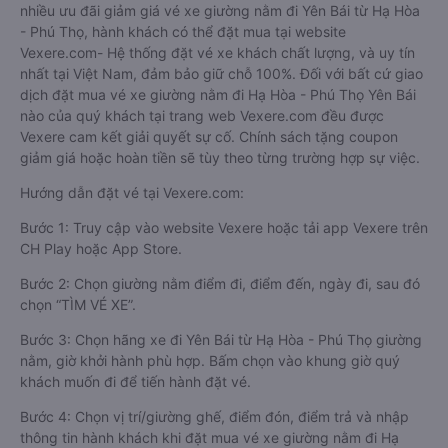
nhiều ưu đãi giảm giá vé xe giường nằm đi Yên Bái từ Hạ Hòa
- Phú Thọ, hành khách có thể đặt mua tại website
Vexere.com- Hệ thống đặt vé xe khách chất lượng, và uy tín
nhất tại Việt Nam, đảm bảo giữ chỗ 100%. Đối với bất cứ giao
dịch đặt mua vé xe giường nằm đi Hạ Hòa - Phú Thọ Yên Bái
nào của quý khách tại trang web Vexere.com đều được
Vexere cam kết giải quyết sự cố. Chính sách tặng coupon
giảm giá hoặc hoàn tiền sẽ tùy theo từng trường hợp sự việc.
Hướng dẫn đặt vé tại Vexere.com:
Bước 1: Truy cập vào website Vexere hoặc tải app Vexere trên
CH Play hoặc App Store.
Bước 2: Chọn giường nằm điểm đi, điểm đến, ngày đi, sau đó
chọn “TÌM VÉ XE”.
Bước 3: Chọn hãng xe đi Yên Bái từ Hạ Hòa - Phú Thọ giường
nằm, giờ khởi hành phù hợp. Bấm chọn vào khung giờ quý
khách muốn đi để tiến hành đặt vé.
Bước 4: Chọn vị trí/giường ghế, điểm đón, điểm trả và nhập
thông tin hành khách khi đặt mua vé xe giường nằm đi Hạ