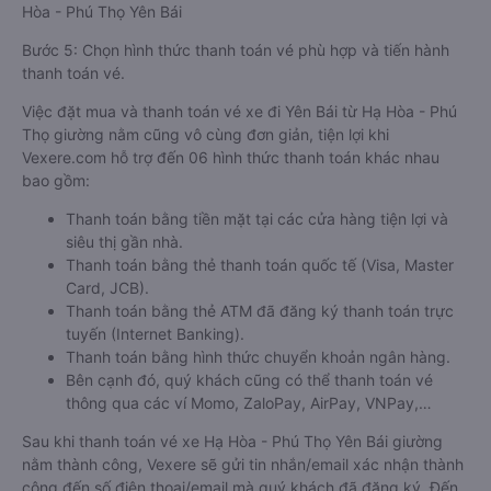
Hòa - Phú Thọ Yên Bái
Bước 5: Chọn hình thức thanh toán vé phù hợp và tiến hành
thanh toán vé.
Việc đặt mua và thanh toán vé xe đi Yên Bái từ Hạ Hòa - Phú
Thọ giường nằm cũng vô cùng đơn giản, tiện lợi khi
Vexere.com hỗ trợ đến 06 hình thức thanh toán khác nhau
bao gồm:
Thanh toán bằng tiền mặt tại các cửa hàng tiện lợi và
siêu thị gần nhà.
Thanh toán bằng thẻ thanh toán quốc tế (Visa, Master
Card, JCB).
Thanh toán bằng thẻ ATM đã đăng ký thanh toán trực
tuyến (Internet Banking).
Thanh toán bằng hình thức chuyển khoản ngân hàng.
Bên cạnh đó, quý khách cũng có thể thanh toán vé
thông qua các ví Momo, ZaloPay, AirPay, VNPay,…
Sau khi thanh toán vé xe Hạ Hòa - Phú Thọ Yên Bái giường
nằm thành công, Vexere sẽ gửi tin nhắn/email xác nhận thành
công đến số điện thoại/email mà quý khách đã đăng ký. Đến