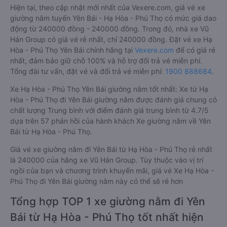
Hiện tại, theo cập nhật mới nhất của Vexere.com, giá vé xe
giường nằm tuyến Yên Bái - Hạ Hòa - Phú Thọ có mức giá dao
động từ 240000 đồng - 240000 đồng. Trong đó, nhà xe Vũ
Hán Group có giá vé rẻ nhất, chỉ 240000 đồng. Đặt vé xe Hạ
Hòa - Phú Thọ Yên Bái chính hãng tại
Vexere.com
để có giá rẻ
nhất, đảm bảo giữ chỗ 100% và hỗ trợ đổi trả vé miễn phí.
Tổng đài tư vấn, đặt vé và đổi trả vé miễn phí:
1900 888684
.
Xe Hạ Hòa - Phú Thọ Yên Bái giường nằm tốt nhất: Xe từ Hạ
Hòa - Phú Thọ đi Yên Bái giường nằm được đánh giá chung có
chất lượng Trung bình với điểm đánh giá trung bình từ 4.7/5
dựa trên 57 phản hồi của hành khách Xe giường nằm về Yên
Bái từ Hạ Hòa - Phú Thọ.
Giá vé xe giường nằm đi Yên Bái từ Hạ Hòa - Phú Thọ rẻ nhất
là 240000 của hãng xe Vũ Hán Group. Tùy thuộc vào vị trí
ngồi của bạn và chương trình khuyến mãi, giá vé Xe Hạ Hòa -
Phú Thọ đi Yên Bái giường nằm này có thể sẽ rẻ hơn
Tổng hợp TOP 1 xe giường nằm đi Yên
Bái từ Hạ Hòa - Phú Thọ tốt nhất hiện