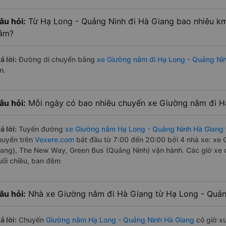
âu hỏi:
Từ Hạ Long - Quảng Ninh đi Hà Giang bao nhiêu k
ằm?
ả lời:
Đường di chuyển bằng
xe Giường nằm đi Hạ Long - Quảng Ni
m.
âu hỏi:
Mỗi ngày có bao nhiêu chuyến xe Giường nằm đi H
ả lời:
Tuyến đường
xe Giường nằm Hạ Long - Quảng Ninh Hà Giang
huyến trên
Vexere.com
bắt đầu từ 7:00 đến 20:00 bởi 4 nhà xe: xe
iang), The New Way, Green Bus (Quảng Ninh) vận hành. Các giờ xe c
uổi chiều, ban đêm
âu hỏi:
Nhà xe Giường nằm đi Hà Giang từ Hạ Long - Quản
ả lời:
Chuyến
Giường nằm Hạ Long - Quảng Ninh Hà Giang
có giờ xu