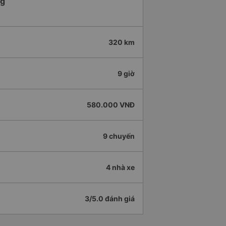
ng
320 km
9 giờ
580.000 VNĐ
9 chuyến
4 nhà xe
3/5.0 đánh giá