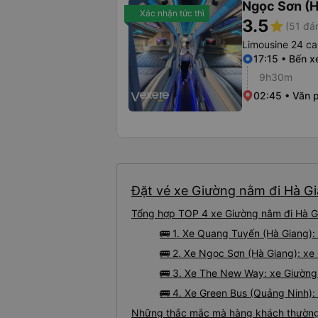
Ngọc Sơn (H
Xác nhận tức thì
3.5
star
(51 đá
Limousine 24 ca
17:15 • Bến x
9h30m
02:45 • Văn 
Đặt vé xe Giường nằm đi Hà Gi
Tổng hợp TOP 4 xe Giường nằm đi Hà Gi
🚌 1. Xe Quang Tuyến (Hà Giang):
🚌 2. Xe Ngọc Sơn (Hà Giang): xe
🚌 3. Xe The New Way: xe Giường
🚌 4. Xe Green Bus (Quảng Ninh):
Những thắc mắc mà hàng khách thường 