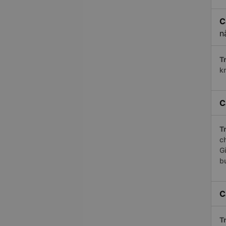
C
n
Tr
k
C
Tr
c
G
b
C
Tr