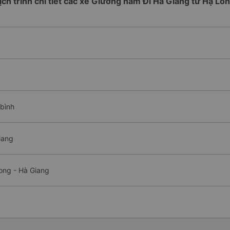
ịch trình chi tiết các xe Giường nằm Đi Hà Giang từ Hạ Lo
 bình
iang
ong - Hà Giang