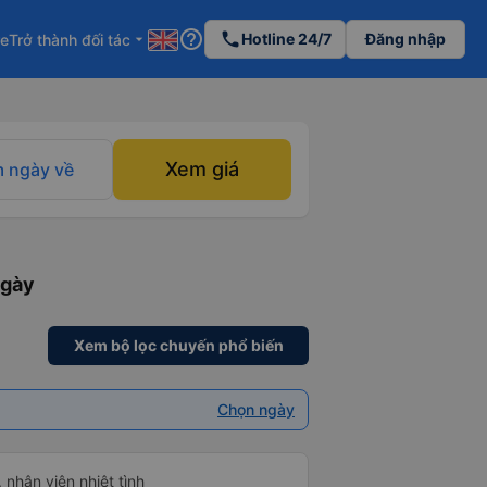
help_outline
phone
Hotline 24/7
Đăng nhập
re
Trở thành đối tác
arrow_drop_down
Xem giá
 ngày về
ngày
Xem bộ lọc chuyến phổ biến
Chọn ngày
 nhân viên nhiệt tình