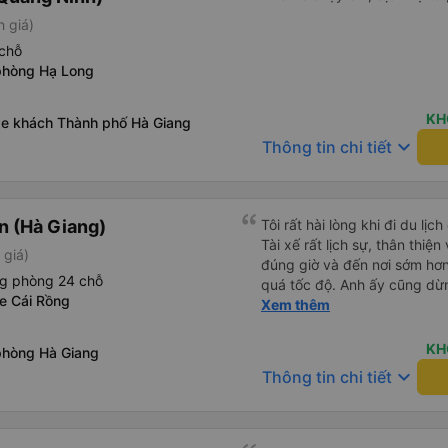
h giá)
chỗ
phòng Hạ Long
KH
xe khách Thành phố Hà Giang
keyboard_arrow_down
Thông tin chi tiết
 (Hà Giang)
Tôi rất hài lòng khi đi du l
Tài xế rất lịch sự, thân thiệ
 giá)
đúng giờ và đến nơi sớm hơ
ng phòng 24 chỗ
quá tốc độ. Anh ấy cũng dừng
xe Cái Rồng
vệ sinh. Suốt cả chuyến đi,
Xem thêm
toàn. Dịch vụ tuyệt vời – tôi
dụng dịch vụ của công ty nà
KH
phòng Hà Giang
keyboard_arrow_down
Thông tin chi tiết