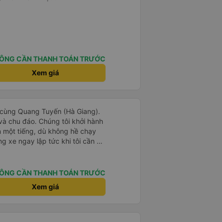
ÔNG CẦN THANH TOÁN TRƯỚC
Xem giá
ịch cùng Quang Tuyến (Hà Giang).
n và chu đáo. Chúng tôi khởi hành
n một tiếng, dù không hề chạy
 xe ngay lập tức khi tôi cần đi
 chúng tôi cảm thấy hoàn toàn an
 rất khuyến khích mọi người sử
y.
ÔNG CẦN THANH TOÁN TRƯỚC
Xem giá