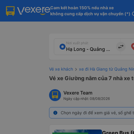
Cam kết hoàn 150% nếu nhà xe

không cung cấp dịch vụ vận chuyển (*)
in
Nơi xuất phát
import_export
Vé xe khách
xe đi Hà Giang từ Quảng Ni
Vé xe Giường nằm của 7 nhà xe t
Vexere Team
Ngày cập nhật: 08/08/2026
Chọn ngày đi để xem giá vé, số ghế t
info
Green Bus (