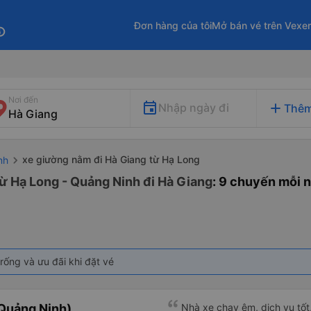
Đơn hàng của tôi
Mở bán vé trên Vexe
fo
Nơi đến
add
Nhập ngày đi
Thêm
xe giường nằm đi Hà Giang từ Hạ Long
nh
ừ Hạ Long - Quảng Ninh đi Hà Giang
: 9 chuyến mỗi 
rống và ưu đãi khi đặt vé
Quảng Ninh)
Nhà xe chạy êm, dịch vụ tốt,