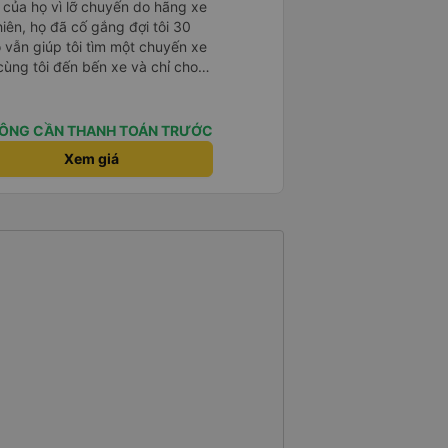
 của họ vì lỡ chuyến do hãng xe
hiên, họ đã cố gắng đợi tôi 30
ọ vẫn giúp tôi tìm một chuyến xe
cùng tôi đến bến xe và chỉ cho
iệp.
ÔNG CẦN THANH TOÁN TRƯỚC
Xem giá