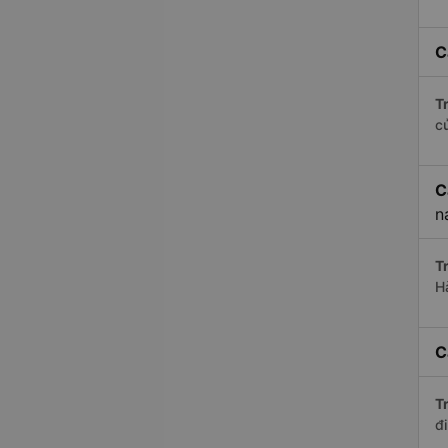
C
Tr
c
C
n
Tr
H
C
Tr
đi