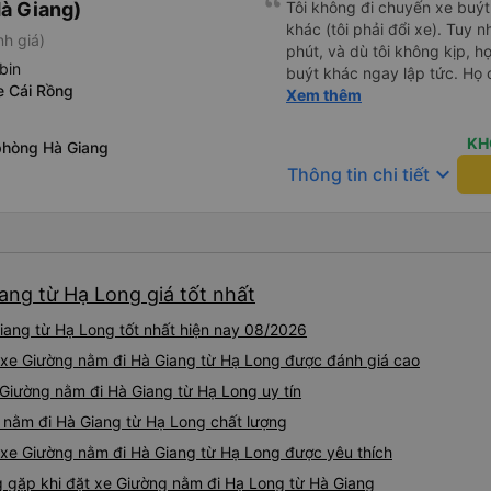
à Giang)
Tôi không đi chuyến xe buýt
khác (tôi phải đổi xe). Tuy n
nh giá)
phút, và dù tôi không kịp, h
bin
buýt khác ngay lập tức. Họ 
e Cái Rồng
tôi tuyến xe. Rất chuyên ngh
Xem thêm
KH
phòng Hà Giang
keyboard_arrow_down
Thông tin chi tiết
ang từ Hạ Long giá tốt nhất
ang từ Hạ Long tốt nhất hiện nay 08/2026
 xe Giường nằm đi Hà Giang từ Hạ Long được đánh giá cao
 Giường nằm đi Hà Giang từ Hạ Long uy tín
 nằm đi Hà Giang từ Hạ Long chất lượng
 xe Giường nằm đi Hà Giang từ Hạ Long được yêu thích
gặp khi đặt xe Giường nằm đi Hạ Long từ Hà Giang