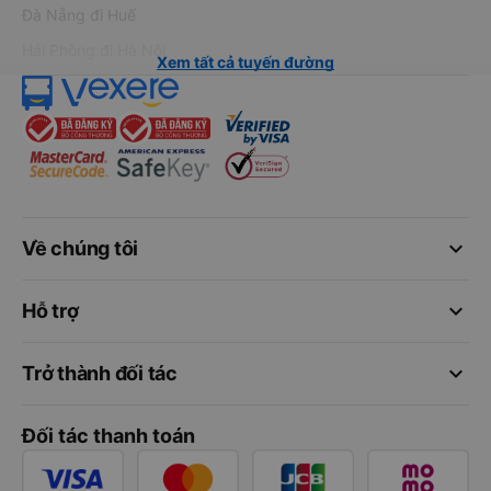
Đà Nẵng đi Huế
Hải Phòng đi Hà Nội
Xem tất cả tuyến đường
keyboard_arrow_down
Về chúng tôi
keyboard_arrow_down
Hỗ trợ
keyboard_arrow_down
Trở thành đối tác
Đối tác thanh toán