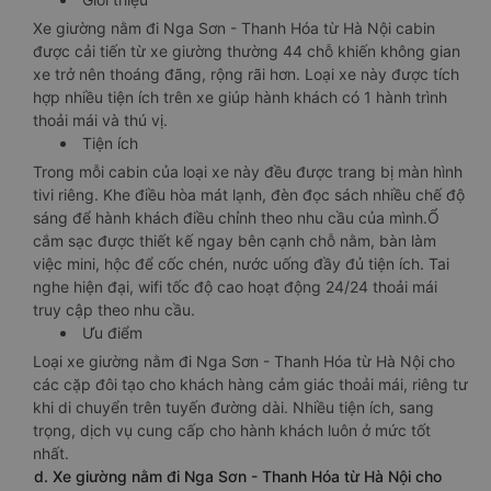
Xe giường nằm đi Nga Sơn - Thanh Hóa từ Hà Nội cabin
được cải tiến từ xe giường thường 44 chỗ khiến không gian
xe trở nên thoáng đãng, rộng rãi hơn. Loại xe này được tích
hợp nhiều tiện ích trên xe giúp hành khách có 1 hành trình
thoải mái và thú vị.
Tiện ích
Trong mỗi cabin của loại xe này đều được trang bị màn hình
tivi riêng. Khe điều hòa mát lạnh, đèn đọc sách nhiều chế độ
sáng để hành khách điều chỉnh theo nhu cầu của mình.Ổ
cắm sạc được thiết kế ngay bên cạnh chỗ nằm, bàn làm
việc mini, hộc để cốc chén, nước uống đầy đủ tiện ích. Tai
nghe hiện đại, wifi tốc độ cao hoạt động 24/24 thoải mái
truy cập theo nhu cầu.
Ưu điểm
Loại xe giường nằm đi Nga Sơn - Thanh Hóa từ Hà Nội cho
các cặp đôi tạo cho khách hàng cảm giác thoải mái, riêng tư
khi di chuyển trên tuyến đường dài. Nhiều tiện ích, sang
trọng, dịch vụ cung cấp cho hành khách luôn ở mức tốt
nhất.
d. Xe giường nằm đi Nga Sơn - Thanh Hóa từ Hà Nội cho