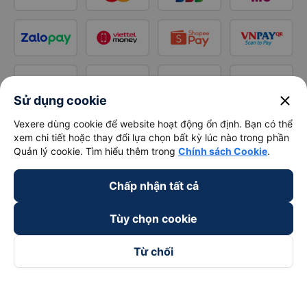
close
Sử dụng cookie
Vexere dùng cookie để website hoạt động ổn định. Bạn có thể
xem chi tiết hoặc thay đổi lựa chọn bất kỳ lúc nào trong phần
Quản lý cookie. Tìm hiểu thêm trong
Chính sách Cookie
.
Chấp nhận tất cả
Tùy chọn cookie
Từ chối
Theo dõi chúng tôi trên
Facebook
Tiktok
Youtube