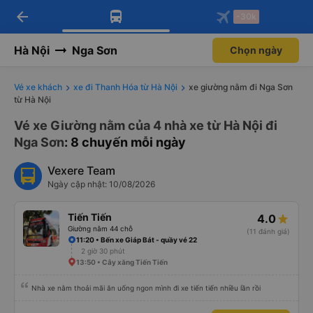
arrow_back
Tải app Vexere ngay!
Tải app Vexere
-30k
Mở app
Mở app
Nhận ưu đãi thành viên độc
-30k/ghế khi đặt vé máy bay qua
quyền
app
Hà Nội
Nga Sơn
Chọn ngày
Vé xe khách
xe đi Thanh Hóa từ Hà Nội
xe giường nằm đi Nga Sơn
từ Hà Nội
Vé xe Giường nằm của 4 nhà xe từ Hà Nội đi
Nga Sơn
: 8 chuyến mỗi ngày
Vexere Team
Ngày cập nhật: 10/08/2026
Tiến Tiến
4.0
Giường nằm 44 chỗ
(11 đánh giá)
11:20 • Bến xe Giáp Bát - quầy vé 22
2 giờ 30 phút
13:50 • Cây xăng Tiến Tiến
Nhà xe nằm thoải mãi ăn uống ngon mình đi xe tiến tiến nhiều lần rồi