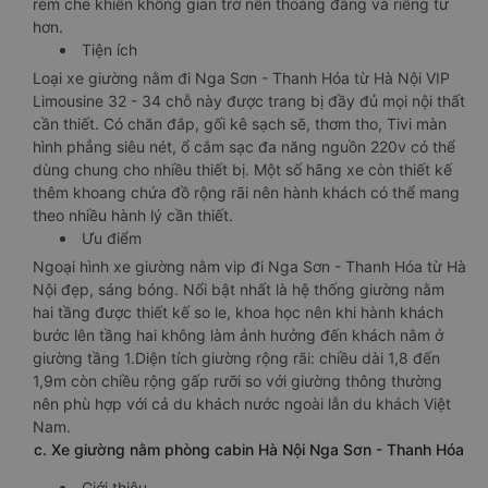
rèm che khiến không gian trở nên thoáng đãng và riêng tư
hơn.
Tiện ích
Loại xe giường nằm đi Nga Sơn - Thanh Hóa từ Hà Nội VIP
Limousine 32 - 34 chỗ này được trang bị đầy đủ mọi nội thất
cần thiết. Có chăn đắp, gối kê sạch sẽ, thơm tho, Tivi màn
hình phẳng siêu nét, ổ cắm sạc đa năng nguồn 220v có thể
dùng chung cho nhiều thiết bị. Một số hãng xe còn thiết kế
thêm khoang chứa đồ rộng rãi nên hành khách có thể mang
theo nhiều hành lý cần thiết.
Ưu điểm
Ngoại hình xe giường nằm vip đi Nga Sơn - Thanh Hóa từ Hà
Nội đẹp, sáng bóng. Nổi bật nhất là hệ thống giường nằm
hai tầng được thiết kế so le, khoa học nên khi hành khách
bước lên tầng hai không làm ảnh hưởng đến khách nằm ở
giường tầng 1.Diện tích giường rộng rãi: chiều dài 1,8 đến
1,9m còn chiều rộng gấp rưỡi so với giường thông thường
nên phù hợp với cả du khách nước ngoài lẫn du khách Việt
Nam.
c. Xe giường nằm phòng cabin Hà Nội Nga Sơn - Thanh Hóa
Giới thiệu