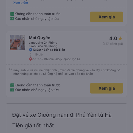
hộ và giới thiệu cho người thân sử dụng dịch vụ của nhà xe này
Xem thêm
Không cần thanh toán trước
Xem giá
Xác nhận chỗ ngay lập tức
Mai Quyên
4.0
Limousine 24 Phòng
(137 đánh giá)
Limousine 34 Phòng
13:30 • Bến xe Hà Tiên
19 giờ
08:30 • Phú Yên (Dọc Quốc lộ 1A)
mấy anh lơ xe vui vẻ nhiệt tình , mình đi trễ nhưng xe vẫn đợi chứ không bỏ
như những xe khác . Sẽ ủng hộ nhà xe vào các dịp khác
Không cần thanh toán trước
Xem giá
Xác nhận chỗ ngay lập tức
Đặt vé xe Giường nằm đi Phú Yên từ Hà
Tiên giá tốt nhất