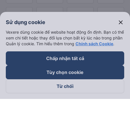
close
Sử dụng cookie
Vexere dùng cookie để website hoạt động ổn định. Bạn có thể
xem chi tiết hoặc thay đổi lựa chọn bất kỳ lúc nào trong phần
Quản lý cookie. Tìm hiểu thêm trong
Chính sách Cookie
.
Chấp nhận tất cả
Tùy chọn cookie
Từ chối
Theo dõi chúng tôi trên
Facebook
Tiktok
Youtube
Công ty TNHH Thương Mại Dịch Vụ Vexere