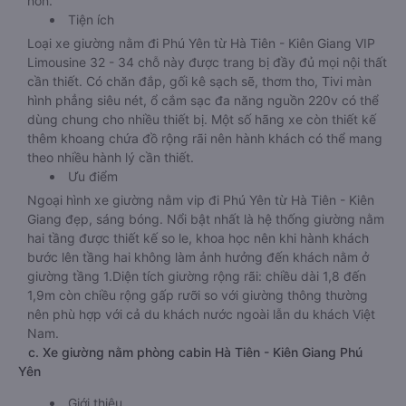
hơn.
Tiện ích
Loại xe giường nằm đi Phú Yên từ Hà Tiên - Kiên Giang VIP
Limousine 32 - 34 chỗ này được trang bị đầy đủ mọi nội thất
cần thiết. Có chăn đắp, gối kê sạch sẽ, thơm tho, Tivi màn
hình phẳng siêu nét, ổ cắm sạc đa năng nguồn 220v có thể
dùng chung cho nhiều thiết bị. Một số hãng xe còn thiết kế
thêm khoang chứa đồ rộng rãi nên hành khách có thể mang
theo nhiều hành lý cần thiết.
Ưu điểm
Ngoại hình xe giường nằm vip đi Phú Yên từ Hà Tiên - Kiên
Giang đẹp, sáng bóng. Nổi bật nhất là hệ thống giường nằm
hai tầng được thiết kế so le, khoa học nên khi hành khách
bước lên tầng hai không làm ảnh hưởng đến khách nằm ở
giường tầng 1.Diện tích giường rộng rãi: chiều dài 1,8 đến
1,9m còn chiều rộng gấp rưỡi so với giường thông thường
nên phù hợp với cả du khách nước ngoài lẫn du khách Việt
Nam.
c. Xe giường nằm phòng cabin Hà Tiên - Kiên Giang Phú
Yên
Giới thiệu