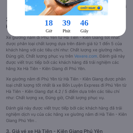
tích phòng rộng, riêng tư. Một điểm cộng lớn cho loại xe này
là không bắt khách dọc đường, tránh được tình trạng bị nhồi
nhét trong quá trình di chuyển.
2. Về chất lượng, review, đánh giá nhà xe Hà Tiên -
Kiên Giang Phú Yên giường nằm
Xe giường nằm đi Phú Yên từ Hà Tiên - Kiên Giang tốt nhất
được phân loại chất lượng dựa trên đánh giá từ 1 đến 5 của
khách hàng với các tiêu chí như: Chất lượng xe giường nằm,
Đúng giờ, Chất lượng phục vụ trên
Vexere.com
. Đánh giá này
được viết trực tiếp bởi các khách hàng đã trải nghiệm các
hãng Xe Hà Tiên - Kiên Giang đi Phú Yên.
Xe giường nằm đi Phú Yên từ Hà Tiên - Kiên Giang được phân
loại chất lượng tốt nhất là xe Bốn Luyện Express đi Phú Yên từ
Hà Tiên - Kiên Giang đạt 4.2 / 5 điểm dựa trên các tiêu chí
như: Chất lượng xe, Đúng giờ, Chất lượng phục vụ.
Đánh giá này được viết trực tiếp bởi các khách hàng đã trải
nghiệm dịch vụ của các hãng xe giường nằm đi Hà Tiên - Kiên
Giang Phú Yên .
3. Giá vé xe Hà Tiên - Kiên Giang Phú Yên