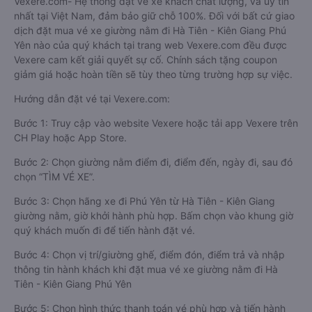
Vexere.com- Hệ thống đặt vé xe khách chất lượng, và uy tín
nhất tại Việt Nam, đảm bảo giữ chỗ 100%. Đối với bất cứ giao
dịch đặt mua vé xe giường nằm đi Hà Tiên - Kiên Giang Phú
Yên nào của quý khách tại trang web Vexere.com đều được
Vexere cam kết giải quyết sự cố. Chính sách tặng coupon
giảm giá hoặc hoàn tiền sẽ tùy theo từng trường hợp sự việc.
Hướng dẫn đặt vé tại Vexere.com:
Bước 1: Truy cập vào website Vexere hoặc tải app Vexere trên
CH Play hoặc App Store.
Bước 2: Chọn giường nằm điểm đi, điểm đến, ngày đi, sau đó
chọn “TÌM VÉ XE”.
Bước 3: Chọn hãng xe đi Phú Yên từ Hà Tiên - Kiên Giang
giường nằm, giờ khởi hành phù hợp. Bấm chọn vào khung giờ
quý khách muốn đi để tiến hành đặt vé.
Bước 4: Chọn vị trí/giường ghế, điểm đón, điểm trả và nhập
thông tin hành khách khi đặt mua vé xe giường nằm đi Hà
Tiên - Kiên Giang Phú Yên
Bước 5: Chọn hình thức thanh toán vé phù hợp và tiến hành