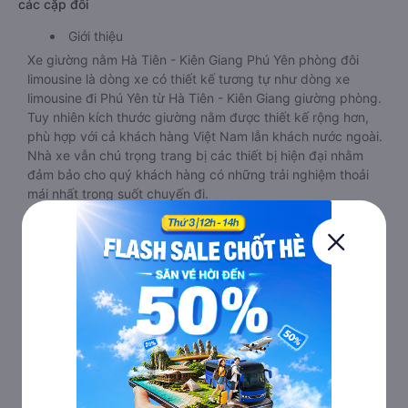
các cặp đôi
Giới thiệu
Xe giường nằm Hà Tiên - Kiên Giang Phú Yên phòng đôi
limousine là dòng xe có thiết kế tương tự như dòng xe
limousine đi Phú Yên từ Hà Tiên - Kiên Giang giường phòng.
Tuy nhiên kích thước giường nằm được thiết kế rộng hơn,
phù hợp với cả khách hàng Việt Nam lẫn khách nước ngoài.
Nhà xe vẫn chú trọng trang bị các thiết bị hiện đại nhằm
đảm bảo cho quý khách hàng có những trải nghiệm thoải
mái nhất trong suốt chuyến đi.
Tiện ích
Tivi ốp trần nét cứng, đầu HD tích hợp nhiều chương trình
giải trí hấp dẫn. Trong phòng có tai nghe, có đèn đọc sách
nhiều chế độ sáng, wifi tốc độ cao. Tại mỗi giường nằm đều
có thiết kế ổ cắm sạc đa năng nguồn điện 220v cực tiện lợi.
Hành khách có thể sạc điện thoại, sạc laptop, sạc ipad nếu
cần.
Ưu điểm
Xe giường nằm đôi đi Phú Yên từ Hà Tiên - Kiên Giang này
phù hợp cho các cặp đôi hoặc gia đình có bé nhỏ vì diện