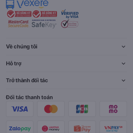
keyboard_arrow_down
Về chúng tôi
keyboard_arrow_down
Hỗ trợ
keyboard_arrow_down
Trở thành đối tác
Đối tác thanh toán