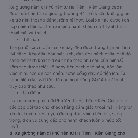
Xe giường nằm đi Phú Yên từ Hà Tiên - Kiên Giang cabin
được cải tiến từ xe giường thường 44 chỗ khiến không gian
xe trở nên thoáng đãng, rộng rãi hơn. Loại xe này được tích
hợp nhiều tiện ích trên xe giúp hành khách có 1 hành trình
thoải mái và thú vị.
Tiện ích
Trong mỗi cabin của loại xe này đều được trang bị màn hình
tivi riêng. Khe điều hòa mát lạnh, đèn đọc sách nhiều chế độ
sáng để hành khách điều chỉnh theo nhu cầu của mình.Ổ
cắm sạc được thiết kế ngay bên cạnh chỗ nằm, bàn làm
việc mini, hộc để cốc chén, nước uống đầy đủ tiện ích. Tai
nghe hiện đại, wifi tốc độ cao hoạt động 24/24 thoải mái
truy cập theo nhu cầu.
Ưu điểm
Loại xe giường nằm đi Phú Yên từ Hà Tiên - Kiên Giang cho
các cặp đôi tạo cho khách hàng cảm giác thoải mái, riêng tư
khi di chuyển trên tuyến đường dài. Nhiều tiện ích, sang
trọng, dịch vụ cung cấp cho hành khách luôn ở mức tốt
nhất.
d. Xe giường nằm đi Phú Yên từ Hà Tiên - Kiên Giang cho