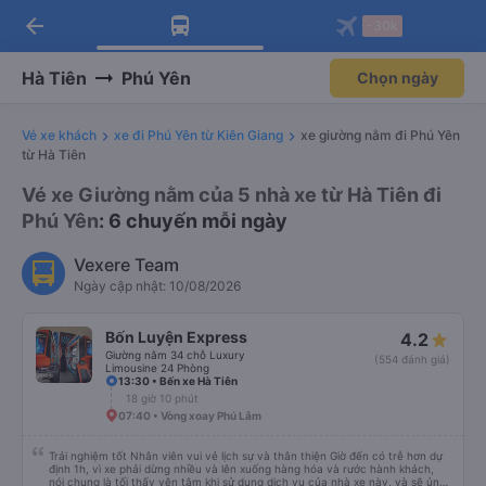
arrow_back
Tải app Vexere ngay!
Tải app Vexere
-30k
Mở app
Mở app
Nhận ưu đãi thành viên độc
-30k/ghế khi đặt vé máy bay qua
quyền
app
Hà Tiên
Phú Yên
Chọn ngày
Vé xe khách
xe đi Phú Yên từ Kiên Giang
xe giường nằm đi Phú Yên
từ Hà Tiên
Vé xe Giường nằm của 5 nhà xe từ Hà Tiên đi
Phú Yên
: 6 chuyến mỗi ngày
Vexere Team
Ngày cập nhật: 10/08/2026
Bốn Luyện Express
4.2
Giường nằm 34 chỗ Luxury
(554 đánh giá)
Limousine 24 Phòng
13:30 • Bến xe Hà Tiên
18 giờ 10 phút
07:40 • Vòng xoay Phú Lâm
Trải nghiệm tốt Nhân viên vui vẻ lịch sự và thân thiện Giờ đến có trễ hơn dự
định 1h, vì xe phải dừng nhiều và lên xuống hàng hóa và rước hành khách,
nói chung là tối thấy yên tâm khi sử dụng dịch vụ của nhà xe này, và sẽ ủng