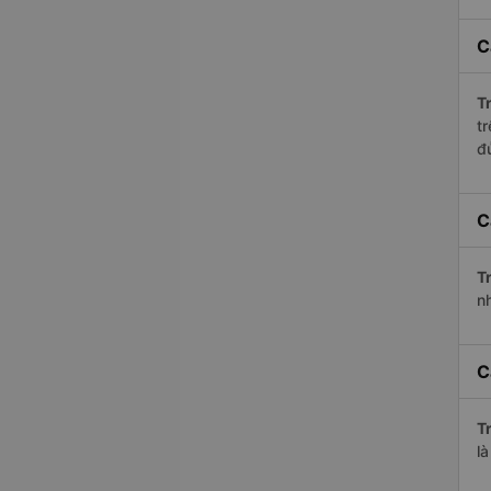
C
Tr
t
đ
C
Tr
n
C
Tr
l