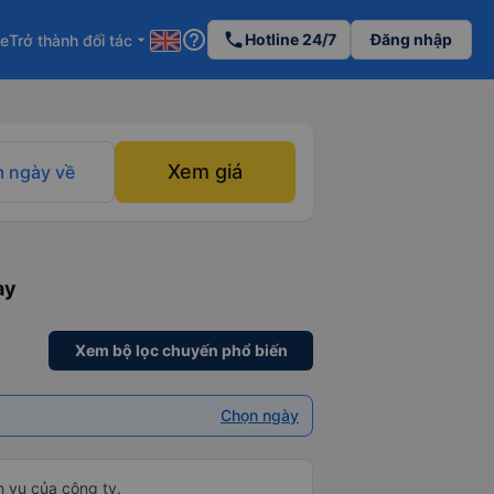
help_outline
phone
Hotline 24/7
Đăng nhập
re
Trở thành đối tác
arrow_drop_down
Xem giá
 ngày về
ày
Xem bộ lọc chuyến phổ biến
Chọn ngày
h vụ của công ty.