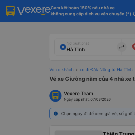
Cam kết hoàn 150% nếu nhà xe

không cung cấp dịch vụ vận chuyển (*)
in
Nơi xuất phát
import_export
Vé xe khách
xe đi Đăk Nông từ Hà Tĩnh
Vé xe Giường nằm của 4 nhà xe t
Vexere Team
Ngày cập nhật: 07/08/2026
Chọn ngày đi để xem giá vé, số ghế t
info
Thiên Trung