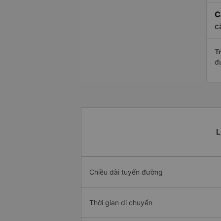
C
c
Tr
đ
L
Chiều dài tuyến đường
Thời gian di chuyển