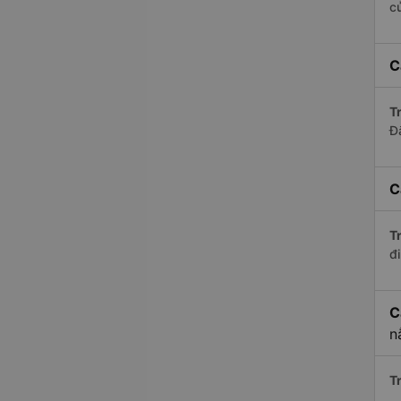
c
C
Tr
Đ
C
Tr
đi
C
n
Tr