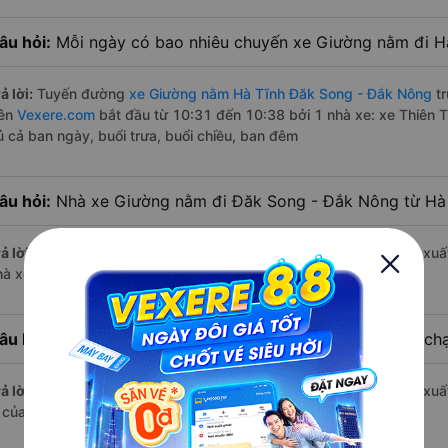
âu hỏi:
Mỗi ngày có bao nhiêu chuyến xe Giường nằm đi H
ả lời:
Tuyến đường
xe Giường nằm Hà Tĩnh Đăk Song - Đắk Nông
tr
rên
Vexere.com
bắt đầu từ 10:31 đến 10:38 bởi 1 nhà xe: xe Thiên 
ủ cả ban ngày, buổi trưa, buổi chiều, ban đêm
âu hỏi:
Nhà xe Giường nằm đi Đăk Song - Đắk Nông từ Hà 
ả lời:
Chuyến
Giường nằm Hà Tĩnh Đăk Song - Đắk Nông
có giờ xuấ
hà xe Thiên Trung.
âu hỏi:
Nhà xe đi Đăk Song - Đắk Nông từ Hà Tĩnh nào chạ
ả lời:
Chuyến
Giường nằm Hà Tĩnh Đăk Song - Đắk Nông
có giờ xuất
à của nhà xe Thiên Trung.