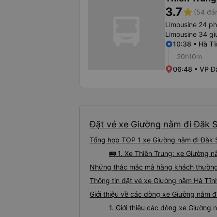
3.7
star
(54 đán
Limousine 24 p
Limousine 34 g
10:38 • Hà Tĩ
20h10m
06:48 • VP Đ
Đặt vé xe Giường nằm đi Đăk S
Tổng hợp TOP 1 xe Giường nằm đi Đăk S
🚌 1. Xe Thiên Trung: xe Giường 
Những thắc mắc mà hàng khách thường 
Thông tin đặt vé xe Giường nằm Hà Tĩn
Giới thiệu về các dòng xe Giường nằm đ
1. Giới thiệu các dòng xe Giường