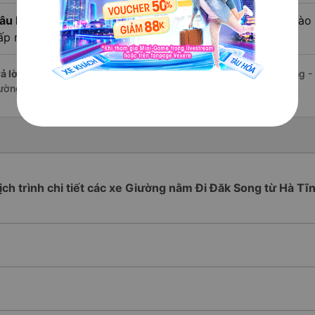
âu hỏi:
Review xe đi Đăk Song - Đắk Nông từ Hà Tĩnh nào c
ấp nhất?
ả lời:
Tạm thời chưa đủ review để đánh giá có nhà xe đi Đăk Song -
ường này có chất lượng xuất sắc.
ịch trình chi tiết các xe Giường nằm Đi Đăk Song từ Hà Tĩ