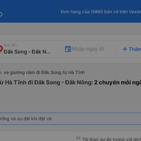
Đơn hàng của tôi
Mở bán vé trên Vexe
fo
Nơi đến
add
Nhập ngày đi
Thêm
xe giường nằm đi Đăk Song từ Hà Tĩnh
ừ Hà Tĩnh đi Đăk Song - Đắk Nông
: 2 chuyến mỗi ng
rống và ưu đãi khi đặt vé
Tôi thực sự ấn tượng với dịc