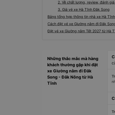
2. Về chất lượng, review, đánh g
3. Giá vé xe Hà Tĩnh Đăk Song
Bảng tổng hợp thông tin nhà xe Hà Tĩn
Cách đặt vé xe Giường nằm đi Đăk Song
Đặt vé xe Giường nằm Tết 2027 từ Hà T
C
Những thắc mắc mà hàng
c
khách thường gặp khi đặt
xe Giường nằm đi Đăk
Tr
Song - Đắk Nông từ Hà
n
Tĩnh
C
Tr