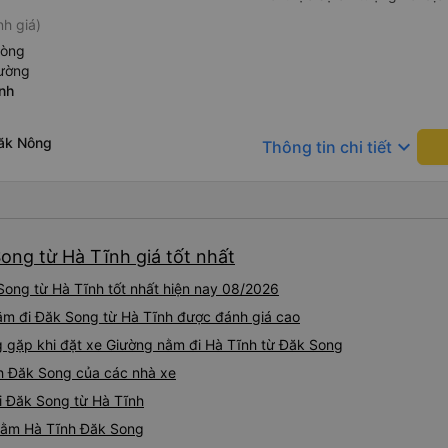
h giá)
hòng
iường
nh
ăk Nông
keyboard_arrow_down
Thông tin chi tiết
ong từ Hà Tĩnh giá tốt nhất
ong từ Hà Tĩnh tốt nhất hiện nay 08/2026
nằm đi Đăk Song từ Hà Tĩnh được đánh giá cao
gặp khi đặt xe Giường nằm đi Hà Tĩnh từ Đăk Song
h Đăk Song của các nhà xe
i Đăk Song từ Hà Tĩnh
 nằm Hà Tĩnh Đăk Song