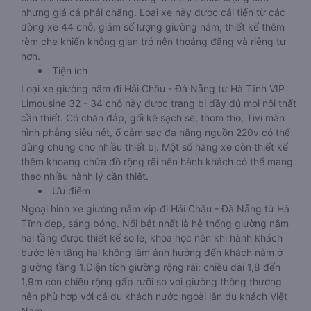
nhưng giá cả phải chăng. Loại xe này được cải tiến từ các
dòng xe 44 chỗ, giảm số lượng giường nằm, thiết kế thêm
rèm che khiến không gian trở nên thoáng đãng và riêng tư
hơn.
Tiện ích
Loại xe giường nằm đi Hải Châu - Đà Nẵng từ Hà Tĩnh VIP
Limousine 32 - 34 chỗ này được trang bị đầy đủ mọi nội thất
cần thiết. Có chăn đắp, gối kê sạch sẽ, thơm tho, Tivi màn
hình phẳng siêu nét, ổ cắm sạc đa năng nguồn 220v có thể
dùng chung cho nhiều thiết bị. Một số hãng xe còn thiết kế
thêm khoang chứa đồ rộng rãi nên hành khách có thể mang
theo nhiều hành lý cần thiết.
Ưu điểm
Ngoại hình xe giường nằm vip đi Hải Châu - Đà Nẵng từ Hà
Tĩnh đẹp, sáng bóng. Nổi bật nhất là hệ thống giường nằm
hai tầng được thiết kế so le, khoa học nên khi hành khách
bước lên tầng hai không làm ảnh hưởng đến khách nằm ở
giường tầng 1.Diện tích giường rộng rãi: chiều dài 1,8 đến
1,9m còn chiều rộng gấp rưỡi so với giường thông thường
nên phù hợp với cả du khách nước ngoài lẫn du khách Việt
Nam.