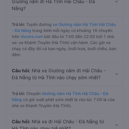
Giường nằm đi Hà Tĩnh Hải Châu - Đà
Nẵng?
Trả lời:
Tuyến đường
xe Giường nằm Hà Tĩnh Hải Châu
- Đà Nẵng
trung bình mỗi ngày có khoảng 16 chuyến
trên
Vexere.com
bắt đầu từ 7:00 đến 22:00 bởi 1 nhà
xe: xe Khánh Truyền (Hà Tĩnh) vận hành. Các giờ xe
chạy có đầy đủ cả ban ngày, buổi trưa, buổi chiều, ban
đêm
Câu hỏi:
Nhà xe Giường nằm đi Hải Châu -
Đà Nẵng từ Hà Tĩnh nào chạy sớm nhất?
Trả lời:
Chuyến
Giường nằm Hà Tĩnh Hải Châu - Đà
Nẵng
có giờ xuất phát sớm nhất là vào lúc 7:00 là của
nhà xe Khánh Truyền (Hà Tĩnh).
Câu hỏi:
Nhà xe đi Hải Châu - Đà Nẵng từ
Hà Tĩnh nào chạy trễ nhất?