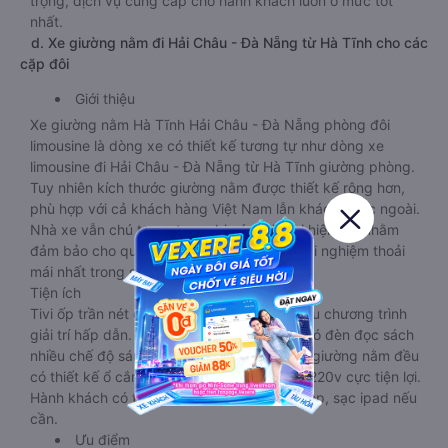
trọng, dịch vụ cung cấp cho hành khách luôn ở mức tốt
nhất.
d. Xe giường nằm đi Hải Châu - Đà Nẵng từ Hà Tĩnh cho các
cặp đôi
Giới thiệu
Xe giường nằm Hà Tĩnh Hải Châu - Đà Nẵng phòng đôi
limousine là dòng xe có thiết kế tương tự như dòng xe
limousine đi Hải Châu - Đà Nẵng từ Hà Tĩnh giường phòng.
Tuy nhiên kích thước giường nằm được thiết kế rộng hơn,
phù hợp với cả khách hàng Việt Nam lẫn khách nước ngoài.
Nhà xe vẫn chú trọng trang bị các thiết bị hiện đại nhằm
đảm bảo cho quý khách hàng có những trải nghiệm thoải
mái nhất trong suốt chuyến đi.
Tiện ích
Tivi ốp trần nét cứng, đầu HD tích hợp nhiều chương trình
giải trí hấp dẫn. Trong phòng có tai nghe, có đèn đọc sách
nhiều chế độ sáng, wifi tốc độ cao. Tại mỗi giường nằm đều
có thiết kế ổ cắm sạc đa năng nguồn điện 220v cực tiện lợi.
Hành khách có thể sạc điện thoại, sạc laptop, sạc ipad nếu
cần.
Ưu điểm