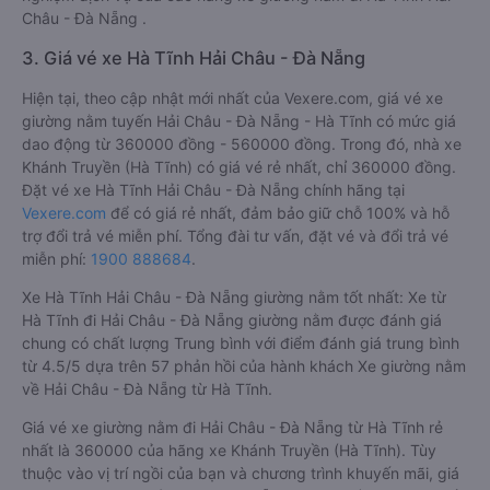
Châu - Đà Nẵng .
3. Giá vé xe Hà Tĩnh Hải Châu - Đà Nẵng
Hiện tại, theo cập nhật mới nhất của Vexere.com, giá vé xe
giường nằm tuyến Hải Châu - Đà Nẵng - Hà Tĩnh có mức giá
dao động từ 360000 đồng - 560000 đồng. Trong đó, nhà xe
Khánh Truyền (Hà Tĩnh) có giá vé rẻ nhất, chỉ 360000 đồng.
Đặt vé xe Hà Tĩnh Hải Châu - Đà Nẵng chính hãng tại
Vexere.com
để có giá rẻ nhất, đảm bảo giữ chỗ 100% và hỗ
trợ đổi trả vé miễn phí. Tổng đài tư vấn, đặt vé và đổi trả vé
miễn phí:
1900 888684
.
Xe Hà Tĩnh Hải Châu - Đà Nẵng giường nằm tốt nhất: Xe từ
Hà Tĩnh đi Hải Châu - Đà Nẵng giường nằm được đánh giá
chung có chất lượng Trung bình với điểm đánh giá trung bình
từ 4.5/5 dựa trên 57 phản hồi của hành khách Xe giường nằm
về Hải Châu - Đà Nẵng từ Hà Tĩnh.
Giá vé xe giường nằm đi Hải Châu - Đà Nẵng từ Hà Tĩnh rẻ
nhất là 360000 của hãng xe Khánh Truyền (Hà Tĩnh). Tùy
thuộc vào vị trí ngồi của bạn và chương trình khuyến mãi, giá