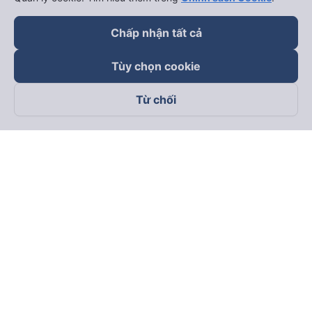
Chấp nhận tất cả
Tùy chọn cookie
Từ chối
Theo dõi chúng tôi trên
Facebook
Tiktok
Youtube
Công ty TNHH Thương Mại Dịch Vụ Vexere
Địa chỉ đăng ký kinh doanh: 8C Chữ Đồng Tử, Phường Tân
Sơn Nhất, TP. Hồ Chí Minh, Việt Nam
Địa chỉ
:
Lầu 2, toà nhà H3 Circo Hoàng Diệu, 384 Hoàng Diệu,
Phường Khánh Hội, TP Hồ Chí Minh, Việt Nam
Tầng 3, toà nhà 101 Láng Hạ, 101 Láng Hạ, Phường Láng, TP.
Hà Nội, Việt Nam
Giấy chứng nhận ĐKKD số 0315133726 do Sở KH và ĐT TP.
Hồ Chí Minh cấp lần đầu ngày 27/6/2018