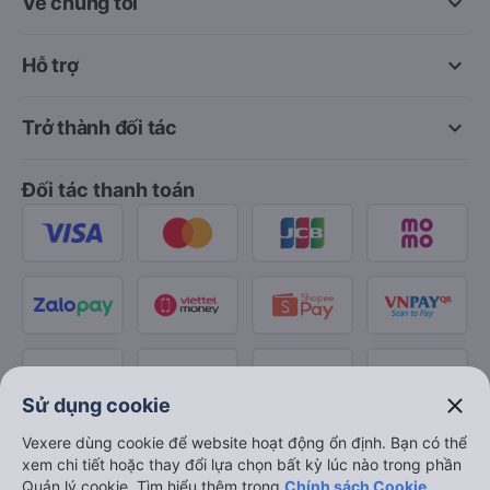
keyboard_arrow_down
Về chúng tôi
keyboard_arrow_down
Hỗ trợ
keyboard_arrow_down
Trở thành đối tác
Đối tác thanh toán
close
Sử dụng cookie
Vexere dùng cookie để website hoạt động ổn định. Bạn có thể
xem chi tiết hoặc thay đổi lựa chọn bất kỳ lúc nào trong phần
Quản lý cookie. Tìm hiểu thêm trong
Chính sách Cookie
.