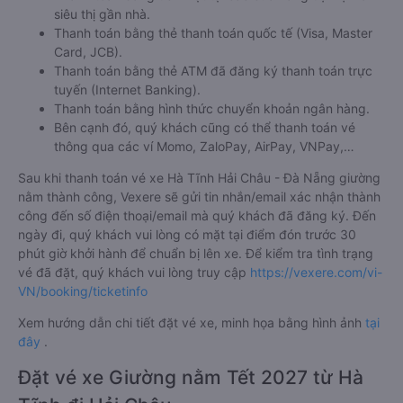
siêu thị gần nhà.
Thanh toán bằng thẻ thanh toán quốc tế (Visa, Master
Card, JCB).
Thanh toán bằng thẻ ATM đã đăng ký thanh toán trực
tuyến (Internet Banking).
Thanh toán bằng hình thức chuyển khoản ngân hàng.
Bên cạnh đó, quý khách cũng có thể thanh toán vé
thông qua các ví Momo, ZaloPay, AirPay, VNPay,…
Sau khi thanh toán vé xe Hà Tĩnh Hải Châu - Đà Nẵng giường
nằm thành công, Vexere sẽ gửi tin nhắn/email xác nhận thành
công đến số điện thoại/email mà quý khách đã đăng ký. Đến
ngày đi, quý khách vui lòng có mặt tại điểm đón trước 30
phút giờ khởi hành để chuẩn bị lên xe. Để kiểm tra tình trạng
vé đã đặt, quý khách vui lòng truy cập
https://vexere.com/vi-
VN/booking/ticketinfo
Xem hướng dẫn chi tiết đặt vé xe, minh họa bằng hình ảnh
tại
đây
.
Đặt vé xe Giường nằm Tết 2027 từ Hà