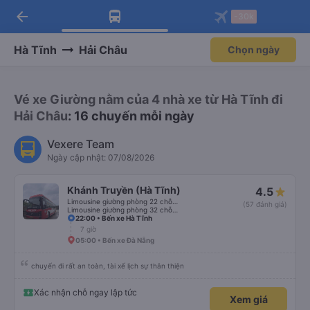
arrow_back
Tải app Vexere ngay!
Tải app Vexere
-30k
Mở app
Mở app
Nhận ưu đãi thành viên độc
-30k/ghế khi đặt vé máy bay qua
quyền
app
Hà Tĩnh
Hải Châu
Chọn ngày
Vé xe Giường nằm của 4 nhà xe từ Hà Tĩnh đi
Hải Châu
: 16 chuyến mỗi ngày
Vexere Team
Ngày cập nhật: 07/08/2026
Khánh Truyền (Hà Tĩnh)
4.5
Limousine giường phòng 22 chỗ (WC)
(57 đánh giá)
Limousine giường phòng 32 chỗ (WC)
22:00 • Bến xe Hà Tĩnh
7 giờ
05:00 • Bến xe Đà Nẵng
chuyến đi rất an toàn, tài xế lịch sự thân thiện
Xác nhận chỗ ngay lập tức
Xem giá