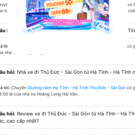
huyến trên
Vexere.com
bắt đầu từ 1:00 đến 23:00 bởi 2 nhà xe: xe 
ận hành. Các giờ xe chạy có đầy đủ cả ban ngày, buổi trưa, buổi ch
âu hỏi:
Nhà xe Giường nằm đi Thủ Đức - Sài Gòn từ Hà Tĩn
ả lời:
Chuyến
Giường nằm Hà Tĩnh - Hà Tĩnh Thủ Đức - Sài Gòn
có g
ủa nhà xe Hoàng Long Hải Vân.
âu hỏi:
Nhà xe đi Thủ Đức - Sài Gòn từ Hà Tĩnh - Hà Tĩnh n
ả lời:
Chuyến
Giường nằm Hà Tĩnh - Hà Tĩnh Thủ Đức - Sài Gòn
có g
3:00 là của nhà xe Hoàng Long Hải Vân.
âu hỏi:
Review xe đi Thủ Đức - Sài Gòn từ Hà Tĩnh - Hà Tĩn
ắc, cao cấp nhất?