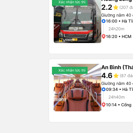
Xác nhận tức thì
2.2
star
(207 đ
Giường nằm 40 
16:00 • Hà Tĩ
24h20m
16:20 • HCM 
An Bình (Thá
Xác nhận tức thì
4.6
star
(87 đá
Giường nằm 40 
09:34 • Hà Tĩ
24h40m
10:14 • Cổng