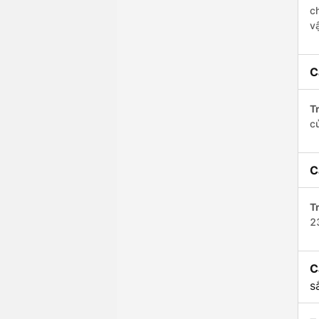
c
v
C
Tr
c
C
Tr
2
C
s