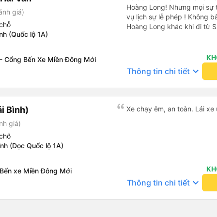
Hoàng Long! Nhưng mọi sự tố
ánh giá)
vụ lịch sự lễ phép ! Không b
chỗ
Hoàng Long khác khi đi từ S
nh (Quốc lộ 1A)
KH
- Cổng Bến Xe Miền Đông Mới
keyboard_arrow_down
Thông tin chi tiết
i Bình)
Xe chạy êm, an toàn. Lái xe 
nh giá)
chỗ
nh (Dọc Quốc lộ 1A)
KH
 Bến xe Miền Đông Mới
keyboard_arrow_down
Thông tin chi tiết