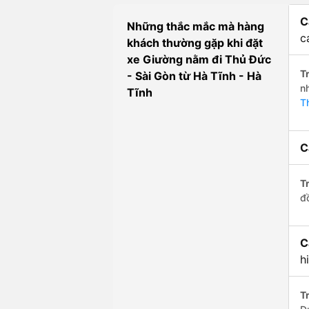
C
Những thắc mắc mà hàng
c
khách thường gặp khi đặt
xe Giường nằm đi Thủ Đức
Tr
- Sài Gòn từ Hà Tĩnh - Hà
n
Tĩnh
T
C
Tr
đ
C
h
Tr