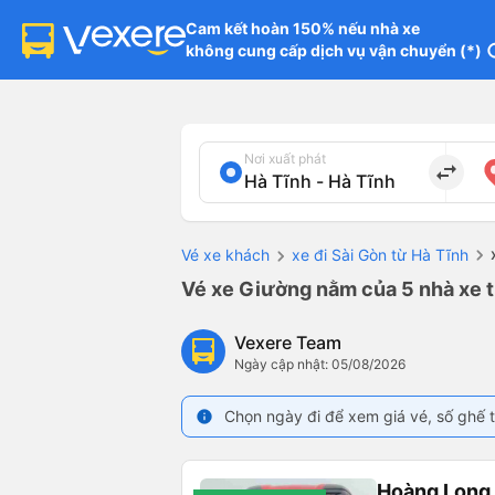
Cam kết hoàn 150% nếu nhà xe

không cung cấp dịch vụ vận chuyển (*)
in
Nơi xuất phát
import_export
Vé xe khách
xe đi Sài Gòn từ Hà Tĩnh
Vé xe Giường nằm của 5 nhà xe t
Vexere Team
Ngày cập nhật: 05/08/2026
Chọn ngày đi để xem giá vé, số ghế t
info
Hoàng Long 