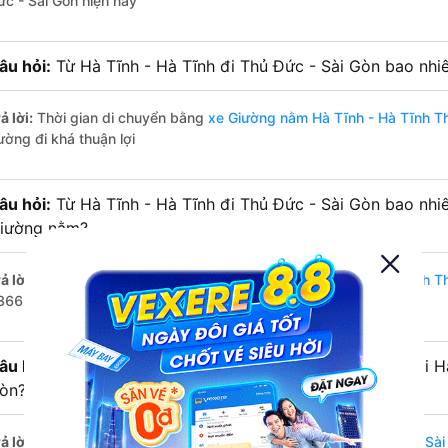
ức - Sài Gòn hiện nay
âu hỏi:
Từ Hà Tĩnh - Hà Tĩnh đi Thủ Đức - Sài Gòn bao nh
ả lời:
Thời gian di chuyển bằng
xe Giường nằm Hà Tĩnh - Hà Tĩnh T
ường đi khá thuận lợi
âu hỏi:
Từ Hà Tĩnh - Hà Tĩnh đi Thủ Đức - Sài Gòn bao nhi
iường nằm?
ả lời:
Đường di chuyển bằng
xe Giường nằm đi Hà Tĩnh - Hà Tĩnh T
366 km.
âu hỏi:
Mỗi ngày có bao nhiêu chuyến xe Giường nằm đi Hà
òn?
ả lời:
Tuyến đường
xe Giường nằm Hà Tĩnh - Hà Tĩnh Thủ Đức - Sài