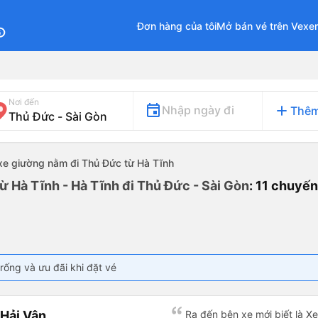
Đơn hàng của tôi
Mở bán vé trên Vexe
fo
Nơi đến
add
Nhập ngày đi
Thêm
xe giường nằm đi Thủ Đức từ Hà Tĩnh
ừ Hà Tĩnh - Hà Tĩnh đi Thủ Đức - Sài Gòn
: 11 chuyế
rống và ưu đãi khi đặt vé
Hải Vân
Ra đến bên xe mới biết là 