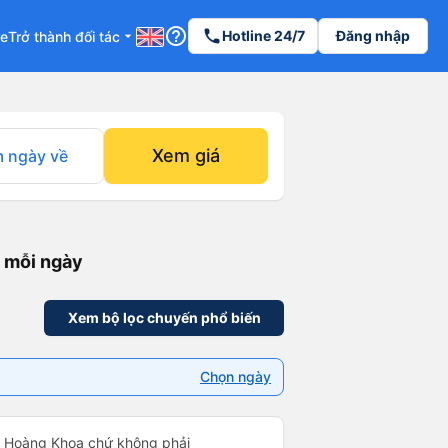
help_outline
phone
Hotline 24/7
Đăng nhập
re
Trở thành đối tác
arrow_drop_down
Xem giá
 ngày về
n mỗi ngày
Xem bộ lọc chuyến phổ biến
Chọn ngày
Xe Hoàng Khoa chứ không phải