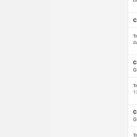
Đ
C
Tr
đ
C
G
Tr
1
C
G
Tr