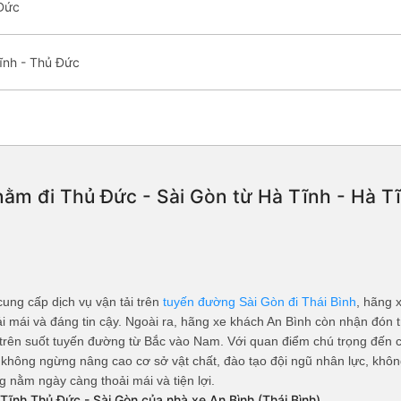
 Đức
ĩnh - Thủ Đức
ằm đi Thủ Đức - Sài Gòn từ Hà Tĩnh - Hà Tĩ
ng cấp dịch vụ vận tải trên
tuyến đường Sài Gòn đi Thái Bình
, hãng
thoải mái và đáng tin cậy. Ngoài ra, hãng xe khách An Bình còn nhận đ
n suốt tuyến đường từ Bắc vào Nam. Với quan điểm chú trọng đến châ
 không ngừng nâng cao cơ sở vật chất, đào tạo đội ngũ nhân lực, không
ằm ngày càng thoải mái và tiện lợi.
Tĩnh Thủ Đức - Sài Gòn của nhà xe An Bình (Thái Bình)