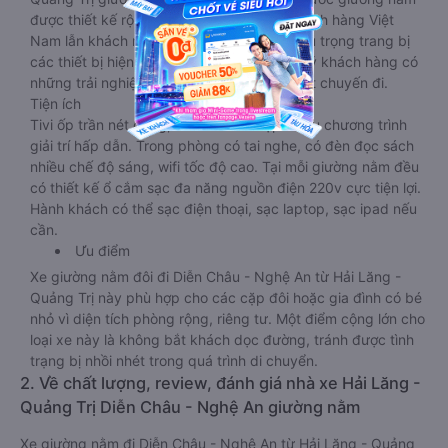
được thiết kế rộng hơn, phù hợp với cả khách hàng Việt
Nam lẫn khách nước ngoài. Nhà xe vẫn chú trọng trang bị
các thiết bị hiện đại nhằm đảm bảo cho quý khách hàng có
những trải nghiệm thoải mái nhất trong suốt chuyến đi.
Tiện ích
Tivi ốp trần nét cứng, đầu HD tích hợp nhiều chương trình
giải trí hấp dẫn. Trong phòng có tai nghe, có đèn đọc sách
nhiều chế độ sáng, wifi tốc độ cao. Tại mỗi giường nằm đều
có thiết kế ổ cắm sạc đa năng nguồn điện 220v cực tiện lợi.
Hành khách có thể sạc điện thoại, sạc laptop, sạc ipad nếu
cần.
Ưu điểm
Xe giường nằm đôi đi Diễn Châu - Nghệ An từ Hải Lăng -
Quảng Trị này phù hợp cho các cặp đôi hoặc gia đình có bé
nhỏ vì diện tích phòng rộng, riêng tư. Một điểm cộng lớn cho
loại xe này là không bắt khách dọc đường, tránh được tình
trạng bị nhồi nhét trong quá trình di chuyển.
2. Về chất lượng, review, đánh giá nhà xe Hải Lăng -
Quảng Trị Diễn Châu - Nghệ An giường nằm
Xe giường nằm đi Diễn Châu - Nghệ An từ Hải Lăng - Quảng