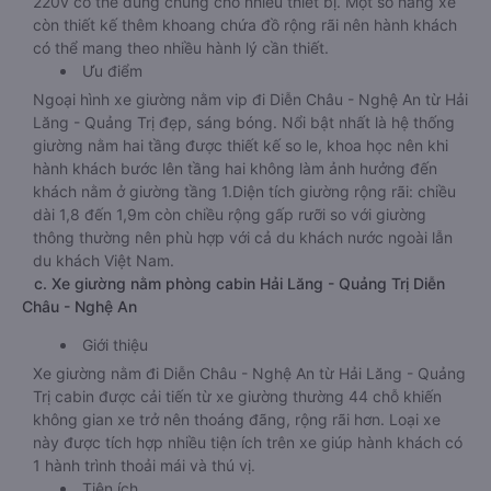
220v có thể dùng chung cho nhiều thiết bị. Một số hãng xe
còn thiết kế thêm khoang chứa đồ rộng rãi nên hành khách
có thể mang theo nhiều hành lý cần thiết.
Ưu điểm
Ngoại hình xe giường nằm vip đi Diễn Châu - Nghệ An từ Hải
Lăng - Quảng Trị đẹp, sáng bóng. Nổi bật nhất là hệ thống
giường nằm hai tầng được thiết kế so le, khoa học nên khi
hành khách bước lên tầng hai không làm ảnh hưởng đến
khách nằm ở giường tầng 1.Diện tích giường rộng rãi: chiều
dài 1,8 đến 1,9m còn chiều rộng gấp rưỡi so với giường
thông thường nên phù hợp với cả du khách nước ngoài lẫn
du khách Việt Nam.
c. Xe giường nằm phòng cabin Hải Lăng - Quảng Trị Diễn
Châu - Nghệ An
Giới thiệu
Xe giường nằm đi Diễn Châu - Nghệ An từ Hải Lăng - Quảng
Trị cabin được cải tiến từ xe giường thường 44 chỗ khiến
không gian xe trở nên thoáng đãng, rộng rãi hơn. Loại xe
này được tích hợp nhiều tiện ích trên xe giúp hành khách có
1 hành trình thoải mái và thú vị.
Tiện ích