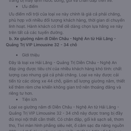
trang bị máy lạnh nước uống, gối và chăn đắp trên xe.
Ưu điểm
Ưu điểm nổi trội của loại xe này chính là giá cả phải chăng,
phù hợp với nhiều đối tượng khách hàng, thời gian di chuyển
linh hoạt. Hành khách có thể dễ dàng chọn lựa hãng xe này
trên tất cả các tuyến đường.
b. Xe giường nằm đi Diễn Châu - Nghệ An từ Hải Lăng -
Quảng Trị VIP Limousine 32 - 34 chỗ
Giới thiệu
Đây là loại xe Hải Lăng - Quảng Trị Diễn Châu - Nghệ An
đáp ứng được tiêu chí của nhiều khách hàng khó tính: chất
lượng cao nhưng giá cả phải chăng. Loại xe này được cải
tiến từ các dòng xe 44 chỗ, giảm số lượng giường nằm, thiết
kế thêm rèm che khiến không gian trở nên thoáng đãng và
riêng tư hơn.
Tiện ích
Loại xe giường nằm đi Diễn Châu - Nghệ An từ Hải Lăng -
Quảng Trị VIP Limousine 32 - 34 chỗ này được trang bị đầy
đủ mọi nội thất cần thiết. Có chăn đắp, gối kê sạch sẽ, thơm
tho, Tivi màn hình phẳng siêu nét, ổ cắm sạc đa năng nguồn