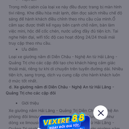
Trong mỗi cabin của loại xe này đều được trang bị màn hình
tivi riêng. Khe điều hòa mát lạnh, đèn đọc sách nhiều chế độ
sáng để hành khách điều chỉnh theo nhu cầu của mình.Ổ
cắm sạc được thiết kế ngay bên cạnh chỗ nằm, bàn làm
việc mini, hộc để cốc chén, nước uống đầy đủ tiện ích. Tai
nghe hiện đại, wifi tốc độ cao hoạt động 24/24 thoải mái
truy cập theo nhu cầu.
Ưu điểm
Loại xe giường nằm đi Diễn Châu - Nghệ An từ Hải Lăng -
Quảng Trị cho các cặp đôi tạo cho khách hàng cảm giác
thoải mái, riêng tư khi di chuyển trên tuyến đường dài. Nhiều
tiện ích, sang trọng, dịch vụ cung cấp cho hành khách luôn
ở mức tốt nhất.
d. Xe giường nằm đi Diễn Châu - Nghệ An từ Hải Lăng -
Quảng Trị cho các cặp đôi
Giới thiệu
Xe giường nằm Hải Lăng - Quảng Trị Diễn Châu - Nghệ An
phòng đôi limousine là dòng xe có thiết kế tương tự như
dòng xe limousine đi Diễn Châu - Nghệ An từ Hải Lăng -
Quảng Trị giường phòng. Tuy nhiên kích thước giường nằm