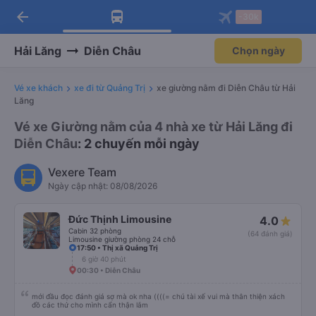
arrow_back
Tải app Vexere ngay!
Tải app Vexere
-30k
Mở app
Mở app
Nhận ưu đãi thành viên độc
-30k/ghế khi đặt vé máy bay qua
quyền
app
Hải Lăng
Diễn Châu
Chọn ngày
Vé xe khách
xe đi từ Quảng Trị
xe giường nằm đi Diễn Châu từ Hải
Lăng
Vé xe Giường nằm của 4 nhà xe từ Hải Lăng đi
Diễn Châu
: 2 chuyến mỗi ngày
Vexere Team
Ngày cập nhật: 08/08/2026
Đức Thịnh Limousine
4.0
Cabin 32 phòng
(64 đánh giá)
Limousine giường phòng 24 chỗ
17:50 • Thị xã Quảng Trị
6 giờ 40 phút
00:30 • Diễn Châu
mới đầu đọc đánh giá sợ mà ok nha ((((= chú tài xế vui mà thân thiện xách
đồ các thứ cho mình cẩn thận lắm