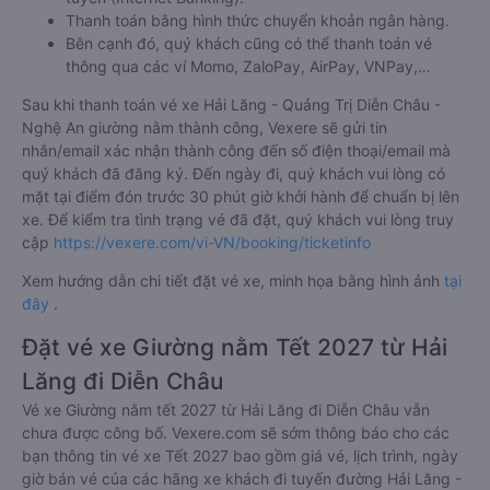
Thanh toán bằng hình thức chuyển khoản ngân hàng.
Bên cạnh đó, quý khách cũng có thể thanh toán vé
thông qua các ví Momo, ZaloPay, AirPay, VNPay,…
Sau khi thanh toán vé xe Hải Lăng - Quảng Trị Diễn Châu -
Nghệ An giường nằm thành công, Vexere sẽ gửi tin
nhắn/email xác nhận thành công đến số điện thoại/email mà
quý khách đã đăng ký. Đến ngày đi, quý khách vui lòng có
mặt tại điểm đón trước 30 phút giờ khởi hành để chuẩn bị lên
xe. Để kiểm tra tình trạng vé đã đặt, quý khách vui lòng truy
cập
https://vexere.com/vi-VN/booking/ticketinfo
Xem hướng dẫn chi tiết đặt vé xe, minh họa bằng hình ảnh
tại
đây
.
Đặt vé xe Giường nằm Tết 2027 từ Hải
Lăng đi Diễn Châu
Vé xe Giường nằm tết 2027 từ Hải Lăng đi Diễn Châu vẫn
chưa được công bố. Vexere.com sẽ sớm thông báo cho các
bạn thông tin vé xe Tết 2027 bao gồm giá vé, lịch trình, ngày
giờ bán vé của các hãng xe khách đi tuyến đường Hải Lăng -