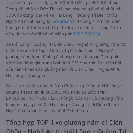
Trị có mức giá dao động từ 500000 đồng - 650000 đồng.
Trong đó, nhà xe Đức Thịnh Limousine có giá vé rẻ nhất, chỉ
500000 đồng. Đặt vé xe Hải Lăng - Quảng Trị Diễn Châu -
Nghệ An chính hãng tại
Vexere.com
để có giá rẻ nhất, đảm
bảo giữ chỗ 100% và hỗ trợ đổi trả vé miễn phí. Tổng đài tư
vấn, đặt vé và đổi trả vé miễn phí:
1900 888684
.
Xe Hải Lăng - Quảng Trị Diễn Châu - Nghệ An giường nằm tốt
nhất: Xe từ Hải Lăng - Quảng Trị đi Diễn Châu - Nghệ An
giường nằm được đánh giá chung có chất lượng Trung bình
với điểm đánh giá trung bình từ 4.0/5 dựa trên 64 phản hồi
của hành khách Xe giường nằm về Diễn Châu - Nghệ An từ
Hải Lăng - Quảng Trị.
Giá vé xe giường nằm đi Diễn Châu - Nghệ An từ Hải Lăng -
Quảng Trị rẻ nhất là 500000 của hãng xe Đức Thịnh
Limousine. Tùy thuộc vào vị trí ngồi của bạn và chương trình
khuyến mãi, giá vé Xe Hải Lăng - Quảng Trị đi Diễn Châu -
Nghệ An giường nằm này có thể sẽ rẻ hơn
Tổng hợp TOP 1 xe giường nằm đi Diễn
Châu - Nghệ An từ Hải Lăng - Quảng Trị