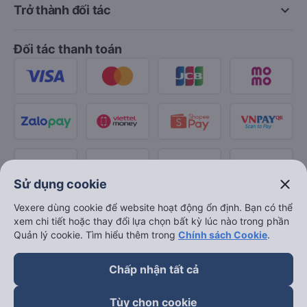
keyboard_arrow_down
Trở thành đối tác
Đối tác thanh toán
close
Sử dụng cookie
Vexere dùng cookie để website hoạt động ổn định. Bạn có thể
xem chi tiết hoặc thay đổi lựa chọn bất kỳ lúc nào trong phần
Quản lý cookie. Tìm hiểu thêm trong
Chính sách Cookie
.
Chấp nhận tất cả
Tùy chọn cookie