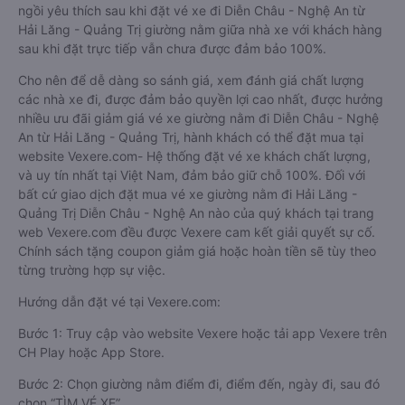
ngồi yêu thích sau khi đặt vé xe đi Diễn Châu - Nghệ An từ
Hải Lăng - Quảng Trị giường nằm giữa nhà xe với khách hàng
sau khi đặt trực tiếp vẫn chưa được đảm bảo 100%.
Cho nên để dễ dàng so sánh giá, xem đánh giá chất lượng
các nhà xe đi, được đảm bảo quyền lợi cao nhất, được hưởng
nhiều ưu đãi giảm giá vé xe giường nằm đi Diễn Châu - Nghệ
An từ Hải Lăng - Quảng Trị, hành khách có thể đặt mua tại
website Vexere.com- Hệ thống đặt vé xe khách chất lượng,
và uy tín nhất tại Việt Nam, đảm bảo giữ chỗ 100%. Đối với
bất cứ giao dịch đặt mua vé xe giường nằm đi Hải Lăng -
Quảng Trị Diễn Châu - Nghệ An nào của quý khách tại trang
web Vexere.com đều được Vexere cam kết giải quyết sự cố.
Chính sách tặng coupon giảm giá hoặc hoàn tiền sẽ tùy theo
từng trường hợp sự việc.
Hướng dẫn đặt vé tại Vexere.com:
Bước 1: Truy cập vào website Vexere hoặc tải app Vexere trên
CH Play hoặc App Store.
Bước 2: Chọn giường nằm điểm đi, điểm đến, ngày đi, sau đó
chọn “TÌM VÉ XE”.