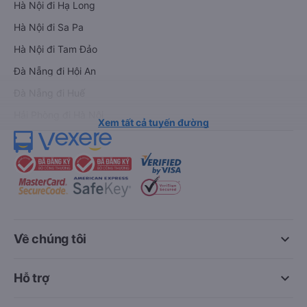
Hà Nội đi Hạ Long
Hà Nội đi Sa Pa
Hà Nội đi Tam Đảo
Đà Nẵng đi Hội An
Đà Nẵng đi Huế
Hải Phòng đi Hà Nội
Xem tất cả tuyến đường
keyboard_arrow_down
Về chúng tôi
keyboard_arrow_down
Hỗ trợ