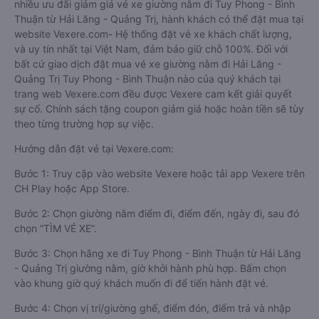
nhiều ưu đãi giảm giá vé xe giường nằm đi Tuy Phong - Bình
Thuận từ Hải Lăng - Quảng Trị, hành khách có thể đặt mua tại
website Vexere.com- Hệ thống đặt vé xe khách chất lượng,
và uy tín nhất tại Việt Nam, đảm bảo giữ chỗ 100%. Đối với
bất cứ giao dịch đặt mua vé xe giường nằm đi Hải Lăng -
Quảng Trị Tuy Phong - Bình Thuận nào của quý khách tại
trang web Vexere.com đều được Vexere cam kết giải quyết
sự cố. Chính sách tặng coupon giảm giá hoặc hoàn tiền sẽ tùy
theo từng trường hợp sự việc.
Hướng dẫn đặt vé tại Vexere.com:
Bước 1: Truy cập vào website Vexere hoặc tải app Vexere trên
CH Play hoặc App Store.
Bước 2: Chọn giường nằm điểm đi, điểm đến, ngày đi, sau đó
chọn “TÌM VÉ XE”.
Bước 3: Chọn hãng xe đi Tuy Phong - Bình Thuận từ Hải Lăng
- Quảng Trị giường nằm, giờ khởi hành phù hợp. Bấm chọn
vào khung giờ quý khách muốn đi để tiến hành đặt vé.
Bước 4: Chọn vị trí/giường ghế, điểm đón, điểm trả và nhập