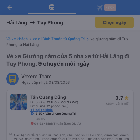
arrow_back
Tải app Vexere ngay!
Tải app Vexere
-30k
Mở app
Mở app
Nhận ưu đãi thành viên độc
-30k/ghế khi đặt vé máy bay qua
quyền
app
Hải Lăng
Tuy Phong
Chọn ngày
Vé xe khách
xe đi Bình Thuận từ Quảng Trị
xe giường nằm đi Tuy
Phong từ Hải Lăng
Vé xe Giường nằm của 5 nhà xe từ Hải Lăng đi
Tuy Phong
: 9 chuyến mỗi ngày
Vexere Team
Ngày cập nhật: 08/08/2026
Tân Quang Dũng
3.7
Limousine 22 Phòng Đôi G ( WC)
(3004 đánh giá)
Limousine 32 phòng (WC)
+1 loại xe khác
13:52 • Văn phòng Quảng Trị
20 giờ
09:52 • Bình Thuận (Dọc QL1A)
Các bạn nữ lễ tân xinh iu. Các anh, chú, bác VP ĐH vui tính, quan tâm khách,
vui vẻ, nhiệt tình. Trong chuyến đi của mình có 2 gia đình bác lớn tuổi nc khá