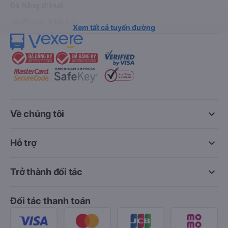
Đà Nẵng đi Huế
Hải Phòng đi Hà Nội
Xem tất cả tuyến đường
keyboard_arrow_down
Về chúng tôi
keyboard_arrow_down
Hỗ trợ
keyboard_arrow_down
Trở thành đối tác
Đối tác thanh toán