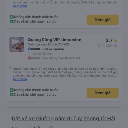
to, có bạn nv nhắc nhở thì 2 bác mắng lại bạn ấy. Nếu 2 bác ấy có đánh giá
xấu thì mình ngược lại nha. Bạn ấy nhắc nhở rất đúng. 2 bác nói rất to. To
Xem thêm
đến lỗi mình ngủ còn mơ được câu chuyện các bác nói với nhau xuất hiện
trong giấc mơ của mình luôn. Nên nếu bạn ấy bị phản ánh thì đừng trừ lương
bạn ấy nha. Nếu bạn ấy bị trừ thì bảo bạn ấy liên hệ sđt của mình, mình hỗ
Không cần thanh toán trước
Xem giá
trợ ạ. Số mình đuôi 666, chuyến ĐH-NT ngày 16/1. À các bạn nữ lễ tân xinh
Xác nhận chỗ ngay lập tức
iu còn đổi cho mình phòng đơn sang đôi xong còn note là (một mình) yêu
luôn. Nhưng phòng đôi mà nằm một thì mỗi lần xe rẽ 1 cái là ✈️ Ít đi xe khách
nhưng đủ để đánh giá 10/10.
Quang Dũng VIP Limousine
3.7
Giường phòng 32 chỗ (Có WC)
(1141 đánh giá)
08:00 • Bến xe Lao Bảo
20 giờ 45 phút
04:45 • Trạm dừng chân Phan Thiết
Người nước ngoài rất khó hiểu vị trí của bến xe buýt và xe buýt đến từ đâu.
Tôi đến trước giờ xe buýt khởi hành một giờ, nhưng sau khi đi bộ hơn một giờ,
cuối cùng họ cũng gọi điện và tìm thấy tôi. Dịch vụ bình thường, nhưng dù
sao thì tôi ngủ ngon hơn ở khách sạn vì tôi rất thoải mái. Sẽ tuyệt hơn nếu
Xem thêm
tiếng còi xe bớt to hơn. Nhưng tôi thích nó nên tôi cho điểm tối đa. Cảm ơn
bạn rất nhiều.
Không cần thanh toán trước
Xem giá
Xác nhận chỗ ngay lập tức
Đặt vé xe Giường nằm đi Tuy Phong từ Hải