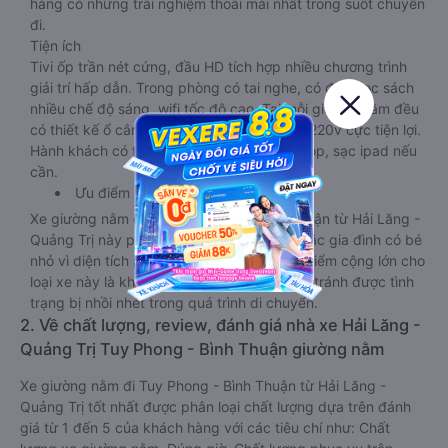
hàng có những trải nghiệm thoải mái nhất trong suốt chuyến
đi.
Tiện ích
Tivi ốp trần nét cứng, đầu HD tích hợp nhiều chương trình
giải trí hấp dẫn. Trong phòng có tai nghe, có đèn đọc sách
nhiều chế độ sáng, wifi tốc độ cao. Tại mỗi giường nằm đều
có thiết kế ổ cắm sạc đa năng nguồn điện 220v cực tiện lợi.
Hành khách có thể sạc điện thoại, sạc laptop, sạc ipad nếu
cần.
Ưu điểm
Xe giường nằm đôi đi Tuy Phong - Bình Thuận từ Hải Lăng -
Quảng Trị này phù hợp cho các cặp đôi hoặc gia đình có bé
nhỏ vì diện tích phòng rộng, riêng tư. Một điểm cộng lớn cho
loại xe này là không bắt khách dọc đường, tránh được tình
trạng bị nhồi nhét trong quá trình di chuyển.
2. Về chất lượng, review, đánh giá nhà xe Hải Lăng -
Quảng Trị Tuy Phong - Bình Thuận giường nằm
Xe giường nằm đi Tuy Phong - Bình Thuận từ Hải Lăng -
Quảng Trị tốt nhất được phân loại chất lượng dựa trên đánh
giá từ 1 đến 5 của khách hàng với các tiêu chí như: Chất