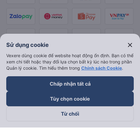
close
Sử dụng cookie
Vexere dùng cookie để website hoạt động ổn định. Bạn có thể
xem chi tiết hoặc thay đổi lựa chọn bất kỳ lúc nào trong phần
Quản lý cookie. Tìm hiểu thêm trong
Chính sách Cookie
.
Chấp nhận tất cả
Tùy chọn cookie
Từ chối
Theo dõi chúng tôi trên
Facebook
Tiktok
Youtube