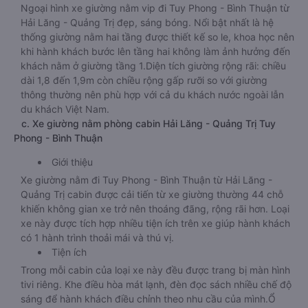
Ngoại hình xe giường nằm vip đi Tuy Phong - Bình Thuận từ
Hải Lăng - Quảng Trị đẹp, sáng bóng. Nổi bật nhất là hệ
thống giường nằm hai tầng được thiết kế so le, khoa học nên
khi hành khách bước lên tầng hai không làm ảnh hưởng đến
khách nằm ở giường tầng 1.Diện tích giường rộng rãi: chiều
dài 1,8 đến 1,9m còn chiều rộng gấp rưỡi so với giường
thông thường nên phù hợp với cả du khách nước ngoài lẫn
du khách Việt Nam.
c. Xe giường nằm phòng cabin Hải Lăng - Quảng Trị Tuy
Phong - Bình Thuận
Giới thiệu
Xe giường nằm đi Tuy Phong - Bình Thuận từ Hải Lăng -
Quảng Trị cabin được cải tiến từ xe giường thường 44 chỗ
khiến không gian xe trở nên thoáng đãng, rộng rãi hơn. Loại
xe này được tích hợp nhiều tiện ích trên xe giúp hành khách
có 1 hành trình thoải mái và thú vị.
Tiện ích
Trong mỗi cabin của loại xe này đều được trang bị màn hình
tivi riêng. Khe điều hòa mát lạnh, đèn đọc sách nhiều chế độ
sáng để hành khách điều chỉnh theo nhu cầu của mình.Ổ