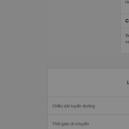
H
C
Tr
x
Chiều dài tuyến đường
Thời gian di chuyển