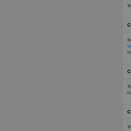
Tr
C
Tr
V
h
C
Tr
H
C
Tr