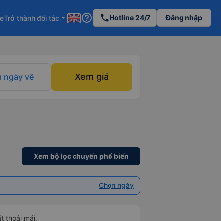
help_outline
phone
Hotline 24/7
Đăng nhập
re
Trở thành đối tác
arrow_drop_down
Xem giá
 ngày về
Xem bộ lọc chuyến phổ biến
Chọn ngày
ất thoải mái.