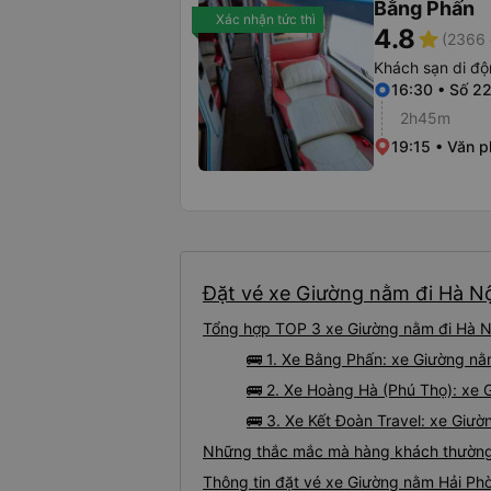
Bằng Phấn
Xác nhận tức thì
4.8
star
(2366 
Khách sạn di đ
16:30 • Số 2
2h45m
19:15 • Văn 
Đặt vé xe Giường nằm đi Hà Nộ
Tổng hợp TOP 3 xe Giường nằm đi Hà Nộ
🚌 1. Xe Bằng Phấn: xe Giường nằ
🚌 2. Xe Hoàng Hà (Phú Thọ): xe 
🚌 3. Xe Kết Đoàn Travel: xe Giườ
Những thắc mắc mà hàng khách thường 
Thông tin đặt vé xe Giường nằm Hải Ph