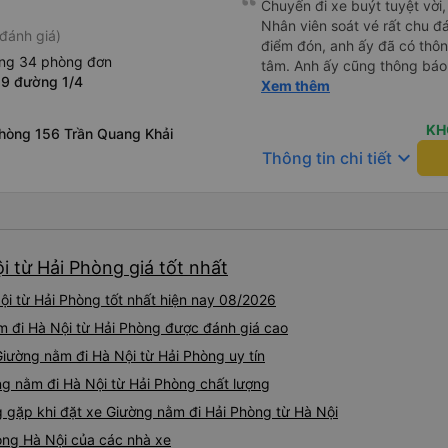
Chuyến đi xe buýt tuyệt vời,
Nhân viên soát vé rất chu đá
đánh giá)
điểm đón, anh ấy đã có thông
ộng 34 phòng đơn
tâm. Anh ấy cũng thông báo
29 đường 1/4
cuối cùng ở Sa Pa để hành k
Xem thêm
và nói rõ thời gian dừng nghỉ
chỉ có 2 điểm cần phê bình -
KH
phòng 156 Trần Quang Khải
phải lỗi của công ty xe buýt
keyboard_arrow_down
Thông tin chi tiết
vé tôi đặt qua Vexere - thờ
là 45 phút trước giờ khởi hà
nhưng thực tế chúng tôi đã 
thêm hành khách khoảng một
Hà Giang! Điều đó không phả
i từ Hải Phòng giá tốt nhất
thấy thoải mái (và tôi biết 
tôi vì thời gian đón khách củ
i từ Hải Phòng tốt nhất hiện nay 08/2026
lại đi qua đúng điểm dừng của
muốn ngồi thêm một tiếng đ
m đi Hà Nội từ Hải Phòng được đánh giá cao
có lý do gì chứ? Ngoài ra, k
Giường nằm đi Hà Nội từ Hải Phòng uy tín
dụng bị sai nên mặc dù số gh
ng nằm đi Hà Nội từ Hải Phòng chất lượng
không như tôi mong đợi (phía
giường tầng trên thay vì tầng 
gặp khi đặt xe Giường nằm đi Hải Phòng từ Hà Nội
nhưng nếu vậy thì trang web
òng Hà Nội của các nhà xe
cẩn thận khi chọn chỗ ngồi!