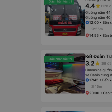
Xác nhận tức thì
4.4
star
(128 đ
Giường nằm 44 
Giường nằm 40 
12:00 • Bến 
2h55m
14:55 • Sân b
Kết Đoàn Tr
Xác nhận tức thì
3.2
star
(69 đá
Limousine giườ
xe Cabin cung 
17:45 • Bến 
2h15m
20:00 • Cao t