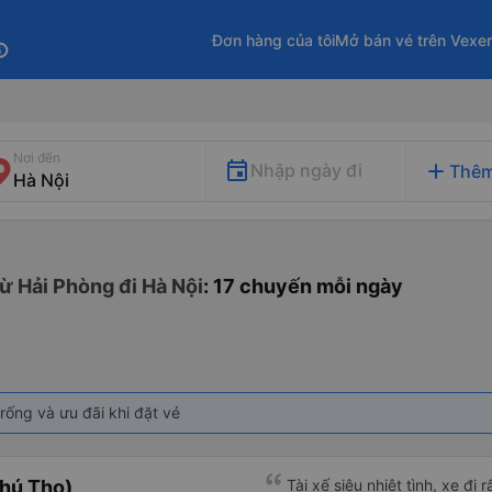
Đơn hàng của tôi
Mở bán vé trên Vexe
fo
Nơi đến
add
Nhập ngày đi
Thêm
ừ Hải Phòng đi Hà Nội
: 17 chuyến mỗi ngày
rống và ưu đãi khi đặt vé
hú Thọ)
Tài xế siêu nhiệt tình, xe đi r