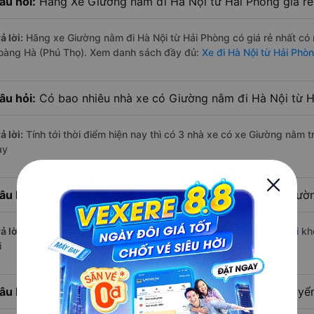
âu hỏi:
Hãng Xe Giường nằm đi Hà Nội từ Hải Phòng giá rẻ
ả lời:
Hãng xe Giường nằm đi Hà Nội từ Hải Phòng có giá rẻ nhất có
oàng Hà (Phú Thọ). Xem danh sách đầy đủ:
Xe đi Hà Nội từ Hải Phò
âu hỏi:
Có bao nhiêu nhà xe có Giường nằm đi Hà Nội từ H
ả lời:
Tính tới thời điểm hiện nay thì có 3 nhà xe có xe Giường nằm 
ay
âu hỏi:
Từ Hải Phòng đi Hà Nội bao nhiêu tiếng bằng Giư
ả lời:
Thời gian di chuyển bằng
xe Giường nằm Hải Phòng Hà Nội
kho
i
âu hỏi:
Từ Hải Phòng đi Hà Nội bao nhiêu km nếu di chuy