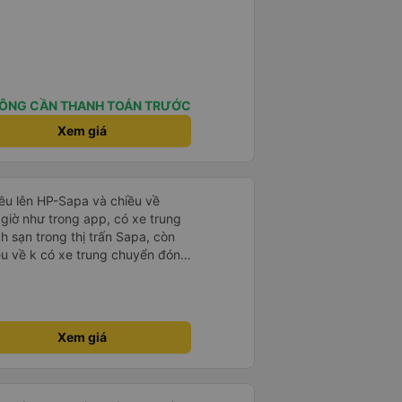
ÔNG CẦN THANH TOÁN TRƯỚC
Xem giá
iều lên HP-Sapa và chiều về
 giờ như trong app, có xe trung
h sạn trong thị trấn Sapa, còn
ều về k có xe trung chuyển đón,
Điện Biên Phủ, chiều về xe đi
ến xe Vĩnh Niệm rồi
Xem giá