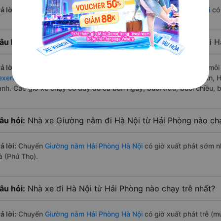
ả lời:
Đường di chuyển bằng
xe Giường nằm đi Hải Phòng Hà Nội
có 
âu hỏi:
Mỗi ngày có bao nhiêu chuyến xe Giường nằm đi H
ả lời:
Tuyến đường
xe Giường nằm Hải Phòng Hà Nội
trung bình mỗi
exere.com
bắt đầu từ 6:00 đến 18:15 bởi 3 nhà xe: xe Bằng Phấn, 
ành. Các giờ xe chạy có đầy đủ cả ban ngày, buổi trưa, buổi chiều,
âu hỏi:
Nhà xe Giường nằm đi Hà Nội từ Hải Phòng nào ch
ả lời:
Chuyến
Giường nằm Hải Phòng Hà Nội
có giờ xuất phát sớm nh
à (Phú Thọ).
âu hỏi:
Nhà xe đi Hà Nội từ Hải Phòng nào chạy trễ nhất?
ả lời:
Chuyến
Giường nằm Hải Phòng Hà Nội
có giờ xuất phát trễ (m