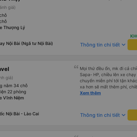
ánh giá)
chỗ
chỗ
xe Thượng Lý
KH
ay Nội Bài (Ngã tư Nội Bài)
keyboard_arrow_down
Thông tin chi tiết
avel
Mọi thứ đều ổn, mk đi cả ch
Sapa- HP, chiều lên xe chạy
nh giá)
chuyển miễn phí tới tận khác
ng nằm 34 chỗ
xa hơn sẽ mất thêm phí, chi
điện 22 phòng
phải tự ra điểm đón tại 599 
Xem thêm
xe Vĩnh Niệm
nhah hơn, 4h mk đã về tới b
ốc Nội Bài - Lào Cai
keyboard_arrow_down
Thông tin chi tiết