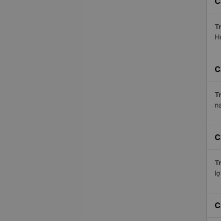
C
Tr
H
C
Tr
n
C
Tr
lợ
C