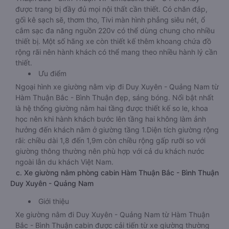
được trang bị đầy đủ mọi nội thất cần thiết. Có chăn đắp,
gối kê sạch sẽ, thơm tho, Tivi màn hình phẳng siêu nét, ổ
cắm sạc đa năng nguồn 220v có thể dùng chung cho nhiều
thiết bị. Một số hãng xe còn thiết kế thêm khoang chứa đồ
rộng rãi nên hành khách có thể mang theo nhiều hành lý cần
thiết.
Ưu điểm
Ngoại hình xe giường nằm vip đi Duy Xuyên - Quảng Nam từ
Hàm Thuận Bắc - Bình Thuận đẹp, sáng bóng. Nổi bật nhất
là hệ thống giường nằm hai tầng được thiết kế so le, khoa
học nên khi hành khách bước lên tầng hai không làm ảnh
hưởng đến khách nằm ở giường tầng 1.Diện tích giường rộng
rãi: chiều dài 1,8 đến 1,9m còn chiều rộng gấp rưỡi so với
giường thông thường nên phù hợp với cả du khách nước
ngoài lẫn du khách Việt Nam.
c. Xe giường nằm phòng cabin Hàm Thuận Bắc - Bình Thuận
Duy Xuyên - Quảng Nam
Giới thiệu
Xe giường nằm đi Duy Xuyên - Quảng Nam từ Hàm Thuận
Bắc - Bình Thuận cabin được cải tiến từ xe giường thường