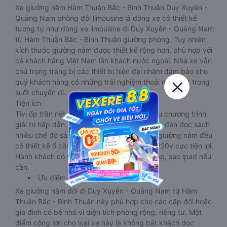
Xe giường nằm Hàm Thuận Bắc - Bình Thuận Duy Xuyên -
Quảng Nam phòng đôi limousine là dòng xe có thiết kế
tương tự như dòng xe limousine đi Duy Xuyên - Quảng Nam
từ Hàm Thuận Bắc - Bình Thuận giường phòng. Tuy nhiên
kích thước giường nằm được thiết kế rộng hơn, phù hợp với
cả khách hàng Việt Nam lẫn khách nước ngoài. Nhà xe vẫn
chú trọng trang bị các thiết bị hiện đại nhằm đảm bảo cho
quý khách hàng có những trải nghiệm thoải mái nhất trong
suốt chuyến đi.
Tiện ích
Tivi ốp trần nét cứng, đầu HD tích hợp nhiều chương trình
giải trí hấp dẫn. Trong phòng có tai nghe, có đèn đọc sách
nhiều chế độ sáng, wifi tốc độ cao. Tại mỗi giường nằm đều
có thiết kế ổ cắm sạc đa năng nguồn điện 220v cực tiện lợi.
Hành khách có thể sạc điện thoại, sạc laptop, sạc ipad nếu
cần.
Ưu điểm
Xe giường nằm đôi đi Duy Xuyên - Quảng Nam từ Hàm
Thuận Bắc - Bình Thuận này phù hợp cho các cặp đôi hoặc
gia đình có bé nhỏ vì diện tích phòng rộng, riêng tư. Một
điểm cộng lớn cho loại xe này là không bắt khách dọc