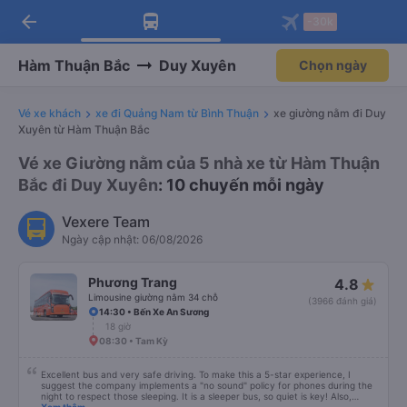
arrow_back
Tải app Vexere ngay!
Tải app Vexere
-30k
Mở app
Mở app
Nhận ưu đãi thành viên độc
-30k/ghế khi đặt vé máy bay qua
quyền
app
Hàm Thuận Bắc
Duy Xuyên
Chọn ngày
Vé xe khách
xe đi Quảng Nam từ Bình Thuận
xe giường nằm đi Duy
Xuyên từ Hàm Thuận Bắc
Vé xe Giường nằm của 5 nhà xe từ Hàm Thuận
Bắc đi Duy Xuyên
: 10 chuyến mỗi ngày
Vexere Team
Ngày cập nhật: 06/08/2026
Phương Trang
4.8
Limousine giường nằm 34 chỗ
(3966 đánh giá)
14:30 • Bến Xe An Sương
18 giờ
08:30 • Tam Kỳ
Excellent bus and very safe driving. To make this a 5-star experience, I
suggest the company implements a "no sound" policy for phones during the
night to respect those sleeping. It is a sleeper bus, so quiet is key! Also,