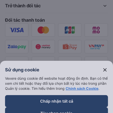
keyboard_arrow_down
Trở thành đối tác
Đối tác thanh toán
close
Sử dụng cookie
Vexere dùng cookie để website hoạt động ổn định. Bạn có thể
xem chi tiết hoặc thay đổi lựa chọn bất kỳ lúc nào trong phần
Quản lý cookie. Tìm hiểu thêm trong
Chính sách Cookie
.
Chấp nhận tất cả