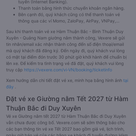
tuyến (Internet Banking).
Thanh toán bằng hình thức chuyển khoản ngân hàng.
Bên cạnh đó, quý khách cũng có thể thanh toán vé
thông qua các ví Momo, ZaloPay, AirPay, VNPay,…
Sau khi thanh toán vé xe Hàm Thuận Bắc - Bình Thuận Duy
Xuyên - Quảng Nam giường nằm thành công, Vexere sẽ gửi
tin nhắn/email xác nhận thành công đến số điện thoại/email
mà quý khách đã đăng ký. Đến ngày đi, quý khách vui lòng
có mặt tại điểm đón trước 30 phút giờ khởi hành để chuẩn bị
lên xe. Để kiểm tra tình trạng vé đã đặt, quý khách vui lòng
truy cập
https://vexere.com/vi-VN/booking/ticketinfo
Xem hướng dẫn chi tiết đặt vé xe, minh họa bằng hình ảnh
tại
đây
.
Đặt vé xe Giường nằm Tết 2027 từ Hàm
Thuận Bắc đi Duy Xuyên
Vé xe Giường nằm tết 2027 từ Hàm Thuận Bắc đi Duy Xuyên
vẫn chưa được công bố. Vexere.com sẽ sớm thông báo cho
các bạn thông tin vé xe Tết 2027 bao gồm giá vé, lịch trình,
ngày giờ bán vé của các hãng xe khách đi tuyến đường Hàm