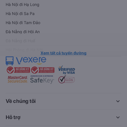
Hà Nội đi Hạ Long
Hà Nội đi Sa Pa
Hà Nội đi Tam Đảo
Đà Nẵng đi Hội An
Đà Nẵng đi Huế
Hải Phòng đi Hà Nội
Xem tất cả tuyến đường
keyboard_arrow_down
Về chúng tôi
keyboard_arrow_down
Hỗ trợ