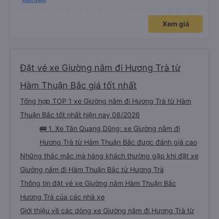
xấu thì mình ngược lại nha. Bạn ấy nhắc nhở rất đúng. 2 bác nói rất to. To
Xem thêm
đến lỗi mình ngủ còn mơ được câu chuyện các bác nói với nhau xuất hiện
trong giấc mơ của mình luôn. Nên nếu bạn ấy bị phản ánh thì đừng trừ lương
bạn ấy nha. Nếu bạn ấy bị trừ thì bảo bạn ấy liên hệ sđt của mình, mình hỗ
Xem giá
trợ ạ. Số mình đuôi 666, chuyến ĐH-NT ngày 16/1. À các bạn nữ lễ tân xinh
iu còn đổi cho mình phòng đơn sang đôi xong còn note là (một mình) yêu
luôn. Nhưng phòng đôi mà nằm một thì mỗi lần xe rẽ 1 cái là ✈️ Ít đi xe khách
nhưng đủ để đánh giá 10/10.
Đặt vé xe Giường nằm đi Hương Trà từ
Hàm Thuận Bắc giá tốt nhất
Tổng hợp TOP 1 xe Giường nằm đi Hương Trà từ Hàm
Thuận Bắc tốt nhất hiện nay 08/2026
🚌 1. Xe Tân Quang Dũng: xe Giường nằm đi
Hương Trà từ Hàm Thuận Bắc được đánh giá cao
Những thắc mắc mà hàng khách thường gặp khi đặt xe
Giường nằm đi Hàm Thuận Bắc từ Hương Trà
Thông tin đặt vé xe Giường nằm Hàm Thuận Bắc
Hương Trà của các nhà xe
Giới thiệu về các dòng xe Giường nằm đi Hương Trà từ