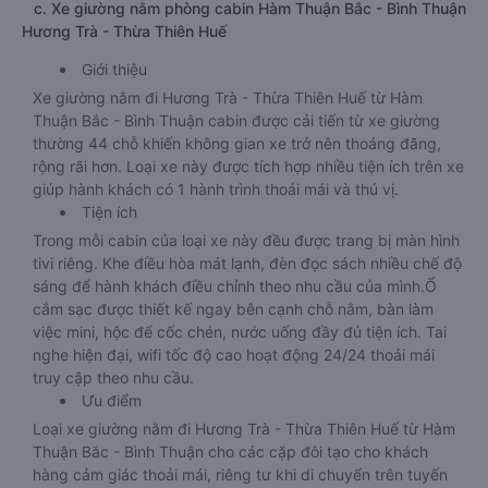
c. Xe giường nằm phòng cabin Hàm Thuận Bắc - Bình Thuận
Hương Trà - Thừa Thiên Huế
Giới thiệu
Xe giường nằm đi Hương Trà - Thừa Thiên Huế từ Hàm
Thuận Bắc - Bình Thuận cabin được cải tiến từ xe giường
thường 44 chỗ khiến không gian xe trở nên thoáng đãng,
rộng rãi hơn. Loại xe này được tích hợp nhiều tiện ích trên xe
giúp hành khách có 1 hành trình thoải mái và thú vị.
Tiện ích
Trong mỗi cabin của loại xe này đều được trang bị màn hình
tivi riêng. Khe điều hòa mát lạnh, đèn đọc sách nhiều chế độ
sáng để hành khách điều chỉnh theo nhu cầu của mình.Ổ
cắm sạc được thiết kế ngay bên cạnh chỗ nằm, bàn làm
việc mini, hộc để cốc chén, nước uống đầy đủ tiện ích. Tai
nghe hiện đại, wifi tốc độ cao hoạt động 24/24 thoải mái
truy cập theo nhu cầu.
Ưu điểm
Loại xe giường nằm đi Hương Trà - Thừa Thiên Huế từ Hàm
Thuận Bắc - Bình Thuận cho các cặp đôi tạo cho khách
hàng cảm giác thoải mái, riêng tư khi di chuyển trên tuyến