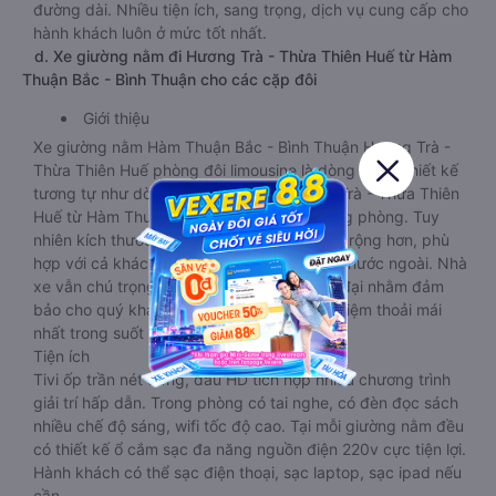
đường dài. Nhiều tiện ích, sang trọng, dịch vụ cung cấp cho
hành khách luôn ở mức tốt nhất.
d. Xe giường nằm đi Hương Trà - Thừa Thiên Huế từ Hàm
Thuận Bắc - Bình Thuận cho các cặp đôi
Giới thiệu
Xe giường nằm Hàm Thuận Bắc - Bình Thuận Hương Trà -
Thừa Thiên Huế phòng đôi limousine là dòng xe có thiết kế
tương tự như dòng xe limousine đi Hương Trà - Thừa Thiên
Huế từ Hàm Thuận Bắc - Bình Thuận giường phòng. Tuy
nhiên kích thước giường nằm được thiết kế rộng hơn, phù
hợp với cả khách hàng Việt Nam lẫn khách nước ngoài. Nhà
xe vẫn chú trọng trang bị các thiết bị hiện đại nhằm đảm
bảo cho quý khách hàng có những trải nghiệm thoải mái
nhất trong suốt chuyến đi.
Tiện ích
Tivi ốp trần nét cứng, đầu HD tích hợp nhiều chương trình
giải trí hấp dẫn. Trong phòng có tai nghe, có đèn đọc sách
nhiều chế độ sáng, wifi tốc độ cao. Tại mỗi giường nằm đều
có thiết kế ổ cắm sạc đa năng nguồn điện 220v cực tiện lợi.
Hành khách có thể sạc điện thoại, sạc laptop, sạc ipad nếu
cần.