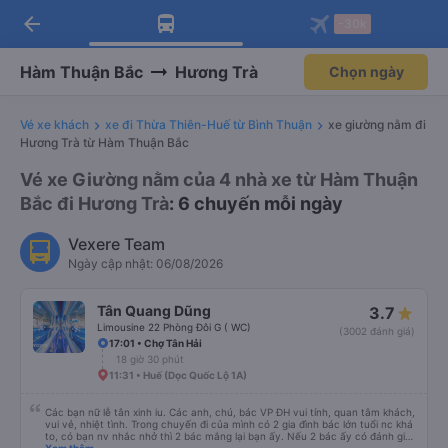
arrow_back
Tải app Vexere ngay!
Tải app Vexere
-30k
Mở app
Mở app
Nhận ưu đãi thành viên độc
-30k/ghế khi đặt vé máy bay qua
quyền
app
Hàm Thuận Bắc
Hương Trà
Chọn ngày
Vé xe khách
xe đi Thừa Thiên-Huế từ Bình Thuận
xe giường nằm đi
Hương Trà từ Hàm Thuận Bắc
Vé xe Giường nằm của 4 nhà xe từ Hàm Thuận
Bắc đi Hương Trà
: 6 chuyến mỗi ngày
Vexere Team
Ngày cập nhật: 06/08/2026
Tân Quang Dũng
3.7
Limousine 22 Phòng Đôi G ( WC)
(3002 đánh giá)
17:01 • Chợ Tân Hải
18 giờ 30 phút
11:31 • Huế (Dọc Quốc Lộ 1A)
Các bạn nữ lễ tân xinh iu. Các anh, chú, bác VP ĐH vui tính, quan tâm khách,
vui vẻ, nhiệt tình. Trong chuyến đi của mình có 2 gia đình bác lớn tuổi nc khá
to, có bạn nv nhắc nhở thì 2 bác mắng lại bạn ấy. Nếu 2 bác ấy có đánh giá