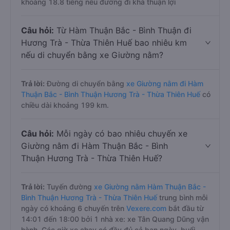
khoảng 18.8 tiếng nếu đường đi khá thuận lợi
Câu hỏi:
Từ Hàm Thuận Bắc - Bình Thuận đi
Hương Trà - Thừa Thiên Huế bao nhiêu km
nếu di chuyển bằng xe Giường nằm?
Trả lời:
Đường di chuyển bằng
xe Giường nằm đi Hàm
Thuận Bắc - Bình Thuận Hương Trà - Thừa Thiên Huế
có
chiều dài khoảng 199 km.
Câu hỏi:
Mỗi ngày có bao nhiêu chuyến xe
Giường nằm đi Hàm Thuận Bắc - Bình
Thuận Hương Trà - Thừa Thiên Huế?
Trả lời:
Tuyến đường
xe Giường nằm Hàm Thuận Bắc -
Bình Thuận Hương Trà - Thừa Thiên Huế
trung bình mỗi
ngày có khoảng 6 chuyến trên
Vexere.com
bắt đầu từ
14:01 đến 18:00 bởi 1 nhà xe: xe Tân Quang Dũng vận
hành. Các giờ xe chạy có đầy đủ cả ban ngày, buổi