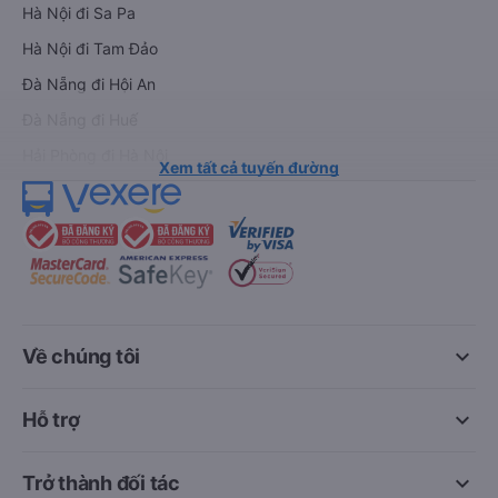
Hà Nội đi Sa Pa
Hà Nội đi Tam Đảo
Đà Nẵng đi Hội An
Đà Nẵng đi Huế
Hải Phòng đi Hà Nội
Xem tất cả tuyến đường
keyboard_arrow_down
Về chúng tôi
keyboard_arrow_down
Hỗ trợ
keyboard_arrow_down
Trở thành đối tác