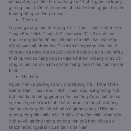
xe này được cải tiến từ các dòng xe 44 chỗ, giảm số lượng
giường nằm, thiết kế thêm rèm che khiến không gian trở nên
thoáng đãng và riêng tư hơn.
Tiện ích
Loại xe giường nằm đi Hương Trà - Thừa Thiên Huế từ Hàm
Thuận Bắc - Bình Thuận VIP Limousine 32 - 34 chỗ này
được trang bị đầy đủ mọi nội thất cần thiết. Có chăn đắp,
gối kê sạch sẽ, thơm tho, Tivi màn hình phẳng siêu nét, ổ
cắm sạc đa năng nguồn 220v có thể dùng chung cho nhiều
thiết bị. Một số hãng xe còn thiết kế thêm khoang chứa đồ
rộng rãi nên hành khách có thể mang theo nhiều hành lý cần
thiết.
Ưu điểm
Ngoại hình xe giường nằm vip đi Hương Trà - Thừa Thiên
Huế từ Hàm Thuận Bắc - Bình Thuận đẹp, sáng bóng. Nổi
bật nhất là hệ thống giường nằm hai tầng được thiết kế so
le, khoa học nên khi hành khách bước lên tầng hai không
làm ảnh hưởng đến khách nằm ở giường tầng 1.Diện tích
giường rộng rãi: chiều dài 1,8 đến 1,9m còn chiều rộng gấp
rưỡi so với giường thông thường nên phù hợp với cả du
khách nước ngoài lẫn du khách Việt Nam.