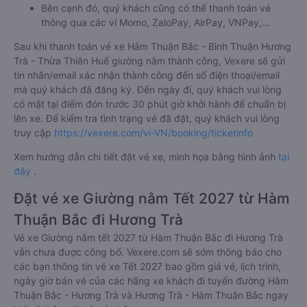
Bên cạnh đó, quý khách cũng có thể thanh toán vé
thông qua các ví Momo, ZaloPay, AirPay, VNPay,…
Sau khi thanh toán vé xe Hàm Thuận Bắc - Bình Thuận Hương
Trà - Thừa Thiên Huế giường nằm thành công, Vexere sẽ gửi
tin nhắn/email xác nhận thành công đến số điện thoại/email
mà quý khách đã đăng ký. Đến ngày đi, quý khách vui lòng
có mặt tại điểm đón trước 30 phút giờ khởi hành để chuẩn bị
lên xe. Để kiểm tra tình trạng vé đã đặt, quý khách vui lòng
truy cập
https://vexere.com/vi-VN/booking/ticketinfo
Xem hướng dẫn chi tiết đặt vé xe, minh họa bằng hình ảnh
tại
đây
.
Đặt vé xe Giường nằm Tết 2027 từ Hàm
Thuận Bắc đi Hương Trà
Vé xe Giường nằm tết 2027 từ Hàm Thuận Bắc đi Hương Trà
vẫn chưa được công bố. Vexere.com sẽ sớm thông báo cho
các bạn thông tin vé xe Tết 2027 bao gồm giá vé, lịch trình,
ngày giờ bán vé của các hãng xe khách đi tuyến đường Hàm
Thuận Bắc - Hương Trà và Hương Trà - Hàm Thuận Bắc ngay