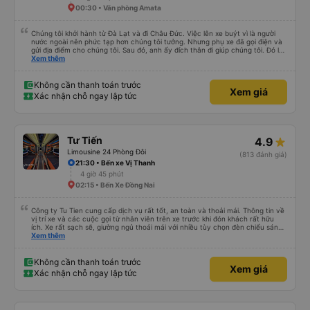
00:30 • Văn phòng Amata
Chúng tôi khởi hành từ Đà Lạt và đi Châu Đức. Việc lên xe buýt vì là người
nước ngoài nên phức tạp hơn chúng tôi tưởng. Nhưng phụ xe đã gọi điện và
gửi địa điểm cho chúng tôi. Sau đó, anh ấy đích thân đi giúp chúng tôi. Đó là
lần đầu tiên đi xe giường nằm với hai đứa trẻ nhỏ khá thú vị. Chúng tôi không
Xem thêm
chắc chắn khi nào xe sẽ dừng lại để nghỉ hoặc ăn uống. Tôi rất ngạc nhiên
khi xe dừng lại lúc nửa đêm ở Cần Thơ và mọi người xuống xe ăn. Khi đến
điểm dừng, họ đánh thức chúng tôi dậy và đảm bảo chúng tôi đã sẵn sàng.
Không cần thanh toán trước
Xem giá
Nhìn chung, đó là một trải nghiệm tốt. Mỗi giường đều có gối và chăn, và đủ
Xác nhận chỗ ngay lập tức
chỗ cho 1 người lớn và 1 trẻ em nằm thoải mái.
Tư Tiến
4.9
Limousine 24 Phòng Đôi
(813 đánh giá)
21:30 • Bến xe Vị Thanh
4 giờ 45 phút
02:15 • Bến Xe Đồng Nai
Công ty Tu Tien cung cấp dịch vụ rất tốt, an toàn và thoải mái. Thông tin về
vị trí xe và các cuộc gọi từ nhân viên trên xe trước khi đón khách rất hữu
ích. Xe rất sạch sẽ, giường ngủ thoải mái với nhiều tùy chọn đèn chiếu sáng
và cổng USB được đặt ở vị trí thuận tiện. Nhân viên rất lịch sự và xe đến
Xem thêm
điểm đến sớm hơn dự kiến. Cảm ơn!
Không cần thanh toán trước
Xem giá
Xác nhận chỗ ngay lập tức