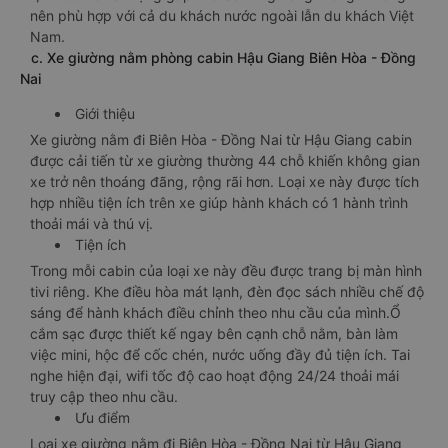
nên phù hợp với cả du khách nước ngoài lẫn du khách Việt
Nam.
c. Xe giường nằm phòng cabin Hậu Giang Biên Hòa - Đồng
Nai
Giới thiệu
Xe giường nằm đi Biên Hòa - Đồng Nai từ Hậu Giang cabin
được cải tiến từ xe giường thường 44 chỗ khiến không gian
xe trở nên thoáng đãng, rộng rãi hơn. Loại xe này được tích
hợp nhiều tiện ích trên xe giúp hành khách có 1 hành trình
thoải mái và thú vị.
Tiện ích
Trong mỗi cabin của loại xe này đều được trang bị màn hình
tivi riêng. Khe điều hòa mát lạnh, đèn đọc sách nhiều chế độ
sáng để hành khách điều chỉnh theo nhu cầu của mình.Ổ
cắm sạc được thiết kế ngay bên cạnh chỗ nằm, bàn làm
việc mini, hộc để cốc chén, nước uống đầy đủ tiện ích. Tai
nghe hiện đại, wifi tốc độ cao hoạt động 24/24 thoải mái
truy cập theo nhu cầu.
Ưu điểm
Loại xe giường nằm đi Biên Hòa - Đồng Nai từ Hậu Giang