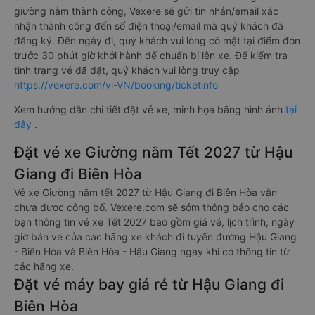
giường nằm thành công, Vexere sẽ gửi tin nhắn/email xác
nhận thành công đến số điện thoại/email mà quý khách đã
đăng ký. Đến ngày đi, quý khách vui lòng có mặt tại điểm đón
trước 30 phút giờ khởi hành để chuẩn bị lên xe. Để kiểm tra
tình trạng vé đã đặt, quý khách vui lòng truy cập
https://vexere.com/vi-VN/booking/ticketinfo
Xem hướng dẫn chi tiết đặt vé xe, minh họa bằng hình ảnh
tại
đây
.
Đặt vé xe Giường nằm Tết 2027 từ Hậu
Giang đi Biên Hòa
Vé xe Giường nằm tết 2027 từ Hậu Giang đi Biên Hòa vẫn
chưa được công bố. Vexere.com sẽ sớm thông báo cho các
bạn thông tin vé xe Tết 2027 bao gồm giá vé, lịch trình, ngày
giờ bán vé của các hãng xe khách đi tuyến đường Hậu Giang
- Biên Hòa và Biên Hòa - Hậu Giang ngay khi có thông tin từ
các hãng xe.
Đặt vé máy bay giá rẻ từ Hậu Giang đi
Biên Hòa