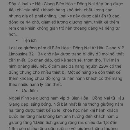
Đây là loại xe Hậu Giang Biên Hòa - Đồng Nai đáp ứng được
tiêu chí của nhiều khách hàng khó tính: chất lượng cao
nhưng giá cả phải chăng. Loại xe này được cải tiến từ các
dòng xe 44 chỗ, giảm số lượng giường nằm, thiết kế thêm
rèm che khiến không gian trở nên thoáng đãng và riêng tư
hơn.
Tiện ích
Loại xe giường nằm đi Biên Hòa - Đồng Nai từ Hậu Giang VIP
Limousine 32 - 34 chỗ này được trang bị đầy đủ mọi nội thất
cần thiết. Có chăn đắp, gối kê sạch sẽ, thơm tho, Tivi màn
hình phẳng siêu nét, ổ cắm sạc đa năng nguồn 220v có thể
dùng chung cho nhiều thiết bị. Một số hãng xe còn thiết kế
thêm khoang chứa đồ rộng rãi nên hành khách có thể mang
theo nhiều hành lý cần thiết.
Ưu điểm
Ngoại hình xe giường nằm vip đi Biên Hòa - Đồng Nai từ Hậu
Giang đẹp, sáng bóng. Nổi bật nhất là hệ thống giường nằm
hai tầng được thiết kế so le, khoa học nên khi hành khách
bước lên tầng hai không làm ảnh hưởng đến khách nằm ở
giường tầng 1.Diện tích giường rộng rãi: chiều dài 1,8 đến
1,9m còn chiều rộng gấp rưỡi so với giường thông thường