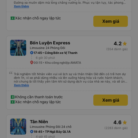
Đường xa muôn dặm mà lòng chẳng vướng lo. Phục vụ tận tụy, tác phong
nghiêm cẩn, hiếm thấy giữa thời buổi kim tiền vội vã. Xã hội loạn đạo. Xin gửi
Xem thêm
lời tán dương chân thành, kính chúc nhà xe ngày một hưng thịnh, vạn lộ bình
an.”
Xác nhận chỗ ngay lập tức
Xem giá
Bốn Luyện Express
4.2
Limousine 24 Phòng Đôi
(554 đánh giá)
17:45 • Cổng Bến xe Vị Thanh
6 giờ 30 phút
00:15 • Khu công nghiệp AMATA
Trải nghiệm tốt Nhân viên vui vẻ lịch sự và thân thiện Giờ đến có trễ hơn dự
định 1h, vì xe phải dừng nhiều và lên xuống hàng hóa và rước hành khách,
nói chung là tối thấy yên tâm khi sử dụng dịch vụ của nhà xe này, và sẽ ủng
hộ và giới thiệu cho người thân sử dụng dịch vụ của nhà xe này
Xem thêm
Không cần thanh toán trước
Xem giá
Xác nhận chỗ ngay lập tức
Tân Niên
4.6
Limousine Phòng Đôi 24 chỗ
(2283 đánh giá)
19:45 • TP Ngã Bảy QL1A
4 giờ 45 phút