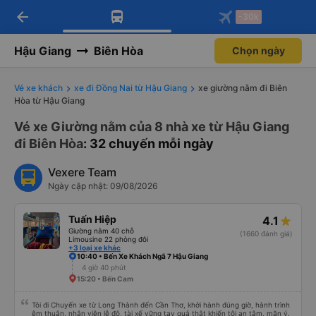
arrow_back
Tải app Vexere ngay!
Tải app Vexere
-30k
Mở app
Mở app
Nhận ưu đãi thành viên độc
-30k/ghế khi đặt vé máy bay qua
quyền
app
Hậu Giang
Biên Hòa
Chọn ngày
Vé xe khách
xe đi Đồng Nai từ Hậu Giang
xe giường nằm đi Biên
Hòa từ Hậu Giang
Vé xe Giường nằm của 8 nhà xe từ Hậu Giang
đi Biên Hòa
: 32 chuyến mỗi ngày
Vexere Team
Ngày cập nhật: 09/08/2026
Tuấn Hiệp
4.1
Giường nằm 40 chỗ
(1660 đánh giá)
Limousine 22 phòng đôi
+3 loại xe khác
10:40 • Bến Xe Khách Ngã 7 Hậu Giang
4 giờ 40 phút
15:20 • Bến Cam
Tôi đi Chuyến xe từ Long Thành đến Cần Thơ, khởi hành đúng giờ, hành trình
êm thuận, nhân viên lễ độ, tài xế vững tay quả thật khiến tôi an tâm, mãn ý.