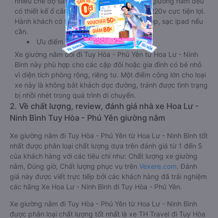
nhiều chế độ sáng, wifi tốc độ cao. Tại mỗi giường nằm đều
có thiết kế ổ cắm sạc đa năng nguồn điện 220v cực tiện lợi.
Hành khách có thể sạc điện thoại, sạc laptop, sạc ipad nếu
cần.
Ưu điểm
Xe giường nằm đôi đi Tuy Hòa - Phú Yên từ Hoa Lư - Ninh
Bình này phù hợp cho các cặp đôi hoặc gia đình có bé nhỏ
vì diện tích phòng rộng, riêng tư. Một điểm cộng lớn cho loại
xe này là không bắt khách dọc đường, tránh được tình trạng
bị nhồi nhét trong quá trình di chuyển.
2. Về chất lượng, review, đánh giá nhà xe Hoa Lư -
Ninh Bình Tuy Hòa - Phú Yên giường nằm
Xe giường nằm đi Tuy Hòa - Phú Yên từ Hoa Lư - Ninh Bình tốt
nhất được phân loại chất lượng dựa trên đánh giá từ 1 đến 5
của khách hàng với các tiêu chí như: Chất lượng xe giường
nằm, Đúng giờ, Chất lượng phục vụ trên
Vexere.com
. Đánh
giá này được viết trực tiếp bởi các khách hàng đã trải nghiệm
các hãng Xe Hoa Lư - Ninh Bình đi Tuy Hòa - Phú Yên.
Xe giường nằm đi Tuy Hòa - Phú Yên từ Hoa Lư - Ninh Bình
được phân loại chất lượng tốt nhất là xe TH Travel đi Tuy Hòa