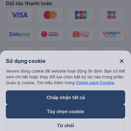
Đối tác thanh toán
close
Sử dụng cookie
Vexere dùng cookie để website hoạt động ổn định. Bạn có thể
xem chi tiết hoặc thay đổi lựa chọn bất kỳ lúc nào trong phần
Quản lý cookie. Tìm hiểu thêm trong
Chính sách Cookie
.
Chấp nhận tất cả
Tùy chọn cookie
Từ chối