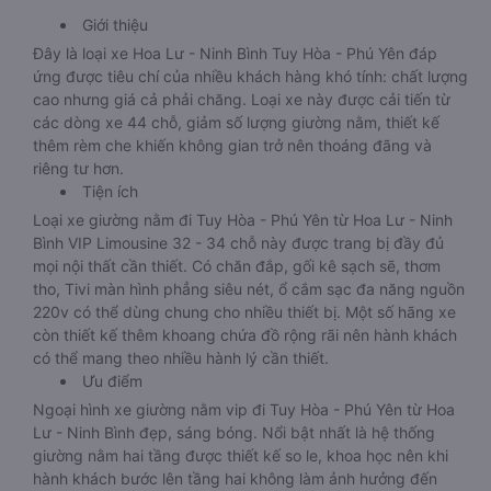
Giới thiệu
Đây là loại xe Hoa Lư - Ninh Bình Tuy Hòa - Phú Yên đáp
ứng được tiêu chí của nhiều khách hàng khó tính: chất lượng
cao nhưng giá cả phải chăng. Loại xe này được cải tiến từ
các dòng xe 44 chỗ, giảm số lượng giường nằm, thiết kế
thêm rèm che khiến không gian trở nên thoáng đãng và
riêng tư hơn.
Tiện ích
Loại xe giường nằm đi Tuy Hòa - Phú Yên từ Hoa Lư - Ninh
Bình VIP Limousine 32 - 34 chỗ này được trang bị đầy đủ
mọi nội thất cần thiết. Có chăn đắp, gối kê sạch sẽ, thơm
tho, Tivi màn hình phẳng siêu nét, ổ cắm sạc đa năng nguồn
220v có thể dùng chung cho nhiều thiết bị. Một số hãng xe
còn thiết kế thêm khoang chứa đồ rộng rãi nên hành khách
có thể mang theo nhiều hành lý cần thiết.
Ưu điểm
Ngoại hình xe giường nằm vip đi Tuy Hòa - Phú Yên từ Hoa
Lư - Ninh Bình đẹp, sáng bóng. Nổi bật nhất là hệ thống
giường nằm hai tầng được thiết kế so le, khoa học nên khi
hành khách bước lên tầng hai không làm ảnh hưởng đến