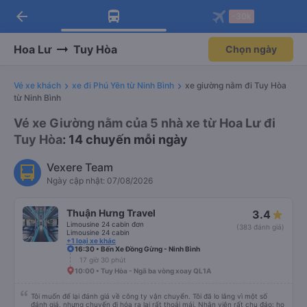
arrow_back
Tải app Vexere ngay!
Tải app Vexere
-30k
Mở app
Mở app
Nhận ưu đãi thành viên độc
-30k/ghế khi đặt vé máy bay qua
quyền
app
Hoa Lư
Tuy Hòa
Chọn ngày
Vé xe khách
xe đi Phú Yên từ Ninh Bình
xe giường nằm đi Tuy Hòa
từ Ninh Bình
Vé xe Giường nằm của 5 nhà xe từ Hoa Lư đi
Tuy Hòa
: 14 chuyến mỗi ngày
Vexere Team
Ngày cập nhật: 07/08/2026
Thuận Hưng Travel
3.4
Limousine 24 cabin đơn
(383 đánh giá)
Limousine 24 cabin
+1 loại xe khác
16:30 • Bến Xe Đồng Gừng - Ninh Bình
17 giờ 30 phút
10:00 • Tuy Hòa - Ngã ba vòng xoay QL1A
Tôi muốn để lại đánh giá về công ty vận chuyển. Tôi đã lo lắng vì một số
đánh giá, nhưng chuyến đi hóa ra lại rất thoải mái. Nhân viên rất chu đáo: họ