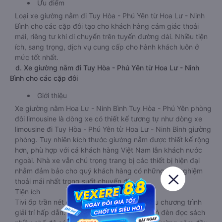
Ưu điểm
Loại xe giường nằm đi Tuy Hòa - Phú Yên từ Hoa Lư - Ninh
Bình cho các cặp đôi tạo cho khách hàng cảm giác thoải
mái, riêng tư khi di chuyển trên tuyến đường dài. Nhiều tiện
ích, sang trọng, dịch vụ cung cấp cho hành khách luôn ở
mức tốt nhất.
d. Xe giường nằm đi Tuy Hòa - Phú Yên từ Hoa Lư - Ninh
Bình cho các cặp đôi
Giới thiệu
Xe giường nằm Hoa Lư - Ninh Bình Tuy Hòa - Phú Yên phòng
đôi limousine là dòng xe có thiết kế tương tự như dòng xe
limousine đi Tuy Hòa - Phú Yên từ Hoa Lư - Ninh Bình giường
phòng. Tuy nhiên kích thước giường nằm được thiết kế rộng
hơn, phù hợp với cả khách hàng Việt Nam lẫn khách nước
ngoài. Nhà xe vẫn chú trọng trang bị các thiết bị hiện đại
nhằm đảm bảo cho quý khách hàng có những trải nghiệm
thoải mái nhất trong suốt chuyến đi.
Tiện ích
Tivi ốp trần nét cứng, đầu HD tích hợp nhiều chương trình
giải trí hấp dẫn. Trong phòng có tai nghe, có đèn đọc sách