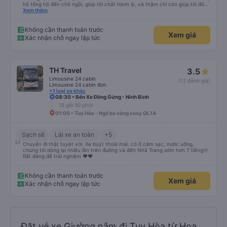
hộ tống tôi đến chỗ ngồi, giúp tôi chất hành lý, và thậm chí còn giúp tôi đóng
gói giày. Điểm trừ duy nhất là xe buýt đến sớm hơn một tiếng so với giờ khởi
Xem thêm
hành, giống như tôi, nên tôi không biết chuyện gì sẽ xảy ra nếu tôi đến đúng
giờ ghi trên vé. Nhìn chung, tôi rất hài lòng với chuyến đi và tôi rất vui vì đã
chọn công ty này.
Không cần thanh toán trước
Xem giá
Xác nhận chỗ ngay lập tức
TH Travel
3.5
Limousine 24 cabin
(12 đánh giá)
Limousine 24 cabin đơn
+1 loại xe khác
08:30 • Bến Xe Đồng Gừng - Ninh Bình
16 giờ 30 phút
01:00 • Tuy Hòa - Ngã ba vòng xoay QL1A
Sạch sẽ
Lái xe an toàn
+5
Chuyến đi thật tuyệt vời. Xe buýt thoải mái, có ổ cắm sạc, nước uống,
chúng tôi dừng lại nhiều lần trên đường và đến Nhà Trang sớm hơn 7 tiếng!!!
Rất đáng để trải nghiệm ♥️♥️
Không cần thanh toán trước
Xem giá
Xác nhận chỗ ngay lập tức
Đặt vé xe Giường nằm đi Tuy Hòa từ Hoa