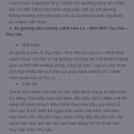
khách nằm ở giường tầng 1.Diện tích giường rộng rãi: chiều
dài 1,8 đến 1,9m còn chiều rộng gấp rưỡi so với giường
thông thường nên phù hợp với cả du khách nước ngoài lẫn
du khách Việt Nam.
c. Xe giường nằm phòng cabin Hoa Lư - Ninh Bình Tuy Hòa -
Phú Yên
Giới thiệu
Xe giường nằm đi Tuy Hòa - Phú Yên từ Hoa Lư - Ninh Bình
cabin được cải tiến từ xe giường thường 44 chỗ khiến không
gian xe trở nên thoáng đãng, rộng rãi hơn. Loại xe này được
tích hợp nhiều tiện ích trên xe giúp hành khách có 1 hành
trình thoải mái và thú vị.
Tiện ích
Trong mỗi cabin của loại xe này đều được trang bị màn hình
tivi riêng. Khe điều hòa mát lạnh, đèn đọc sách nhiều chế độ
sáng để hành khách điều chỉnh theo nhu cầu của mình.Ổ
cắm sạc được thiết kế ngay bên cạnh chỗ nằm, bàn làm
việc mini, hộc để cốc chén, nước uống đầy đủ tiện ích. Tai
nghe hiện đại, wifi tốc độ cao hoạt động 24/24 thoải mái
truy cập theo nhu cầu.