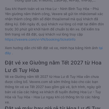
thông qua các ví Momo, ZaloPay, AirPay, VNPay,…
Sau khi thanh toán vé xe Hoa Lư - Ninh Bình Tuy Hòa - Phú
Yên giường nằm thành công, Vexere sẽ gửi tin nhắn/email xác
nhận thành công đến số điện thoại/email mà quý khách đã
đăng ký. Đến ngày đi, quý khách vui lòng có mặt tại điểm đón
trước 30 phút giờ khởi hành để chuẩn bị lên xe. Để kiểm tra
tình trạng vé đã đặt, quý khách vui lòng truy cập
https://vexere.com/vi-VN/booking/ticketinfo
Xem hướng dẫn chi tiết đặt vé xe, minh họa bằng hình ảnh
tại
đây
.
Đặt vé xe Giường nằm Tết 2027 từ Hoa
Lư đi Tuy Hòa
Vé xe Giường nằm tết 2027 từ Hoa Lư đi Tuy Hòa vẫn chưa
được công bố. Vexere.com sẽ sớm thông báo cho các bạn
thông tin vé xe Tết 2027 bao gồm giá vé, lịch trình, ngày giờ
bán vé của các hãng xe khách đi tuyến đường Hoa Lư - Tuy
Hòa và Tuy Hòa - Hoa Lư ngay khi có thông tin từ các hãng
xe.
Đặt vé máy bay giá rẻ từ Hoa Lư đi Tuy