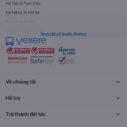
Hà Nội đi Tam Đảo
Đà Nẵng đi Hội An
Đà Nẵng đi Huế
Hải Phòng đi Hà Nội
Xem tất cả tuyến đường
keyboard_arrow_down
Về chúng tôi
keyboard_arrow_down
Hỗ trợ
keyboard_arrow_down
Trở thành đối tác