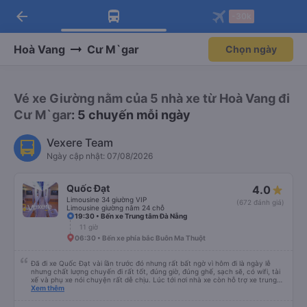
arrow_back
Tải app Vexere ngay!
Tải app Vexere
-30k
Mở app
Mở app
Nhận ưu đãi thành viên độc
-30k/ghế khi đặt vé máy bay qua
quyền
app
Hoà Vang
Cư M`gar
Chọn ngày
Vé xe Giường nằm của 5 nhà xe từ Hoà Vang đi
Cư M`gar
: 5 chuyến mỗi ngày
Vexere Team
Ngày cập nhật: 07/08/2026
Quốc Đạt
4.0
Limousine 34 giường VIP
(672 đánh giá)
Limousine giường nằm 24 chỗ
19:30 • Bến xe Trung tâm Đà Nẵng
11 giờ
06:30 • Bến xe phía bắc Buôn Ma Thuột
Đã đi xe Quốc Đạt vài lần trước đó nhưng rất bất ngờ vì hôm đi là ngày lễ
nhưng chất lượng chuyến đi rất tốt, đúng giờ, đúng ghế, sạch sẽ, có wifi, tài
xế và phụ xe nói chuyện rất dễ chịu. Lúc tới nơi nhà xe còn hỗ trợ xe trung
chuyển tới tận nhà. 10đ cho nhà xe, hy vọng nhà xe duy trì được chất lượng
Xem thêm
này. Cảm ơn