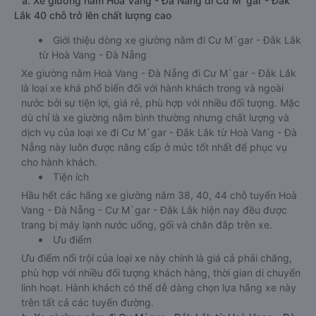
a. Xe giường nằm Hoà Vang - Đà Nẵng đi Cư M`gar - Đắk
Lắk 40 chỗ trở lên chất lượng cao
Giới thiệu dòng xe giường nằm đi Cư M`gar - Đắk Lắk
từ Hoà Vang - Đà Nẵng
Xe giường nằm Hoà Vang - Đà Nẵng đi Cư M`gar - Đắk Lắk
là loại xe khá phổ biến đối với hành khách trong và ngoài
nước bởi sự tiện lợi, giá rẻ, phù hợp với nhiều đối tượng. Mặc
dù chỉ là xe giường nằm bình thường nhưng chất lượng và
dịch vụ của loại xe đi Cư M`gar - Đắk Lắk từ Hoà Vang - Đà
Nẵng này luôn được nâng cấp ở mức tốt nhất để phục vụ
cho hành khách.
Tiện ích
Hầu hết các hãng xe giường nằm 38, 40, 44 chỗ tuyến Hoà
Vang - Đà Nẵng - Cư M`gar - Đắk Lắk hiện nay đều được
trang bị máy lạnh nước uống, gối và chăn đắp trên xe.
Ưu điểm
Ưu điểm nổi trội của loại xe này chính là giá cả phải chăng,
phù hợp với nhiều đối tượng khách hàng, thời gian di chuyển
linh hoạt. Hành khách có thể dễ dàng chọn lựa hãng xe này
trên tất cả các tuyến đường.