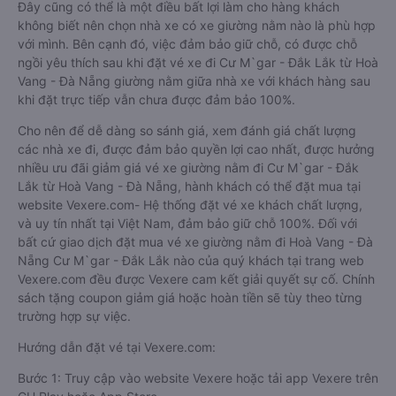
Đây cũng có thể là một điều bất lợi làm cho hàng khách
không biết nên chọn nhà xe có xe giường nằm nào là phù hợp
với mình. Bên cạnh đó, việc đảm bảo giữ chỗ, có được chỗ
ngồi yêu thích sau khi đặt vé xe đi Cư M`gar - Đắk Lắk từ Hoà
Vang - Đà Nẵng giường nằm giữa nhà xe với khách hàng sau
khi đặt trực tiếp vẫn chưa được đảm bảo 100%.
Cho nên để dễ dàng so sánh giá, xem đánh giá chất lượng
các nhà xe đi, được đảm bảo quyền lợi cao nhất, được hưởng
nhiều ưu đãi giảm giá vé xe giường nằm đi Cư M`gar - Đắk
Lắk từ Hoà Vang - Đà Nẵng, hành khách có thể đặt mua tại
website Vexere.com- Hệ thống đặt vé xe khách chất lượng,
và uy tín nhất tại Việt Nam, đảm bảo giữ chỗ 100%. Đối với
bất cứ giao dịch đặt mua vé xe giường nằm đi Hoà Vang - Đà
Nẵng Cư M`gar - Đắk Lắk nào của quý khách tại trang web
Vexere.com đều được Vexere cam kết giải quyết sự cố. Chính
sách tặng coupon giảm giá hoặc hoàn tiền sẽ tùy theo từng
trường hợp sự việc.
Hướng dẫn đặt vé tại Vexere.com:
Bước 1: Truy cập vào website Vexere hoặc tải app Vexere trên