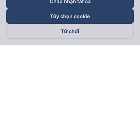
Chấp nhận tất cả
Tùy chọn cookie
Từ chối
Theo dõi chúng tôi trên
Facebook
Tiktok
Youtube
Công ty TNHH Thương Mại Dịch Vụ Vexere
Địa chỉ đăng ký kinh doanh: 8C Chữ Đồng Tử, Phường Tân
Sơn Nhất, TP. Hồ Chí Minh, Việt Nam
Địa chỉ
:
Lầu 2, toà nhà H3 Circo Hoàng Diệu, 384 Hoàng Diệu,
Phường Khánh Hội, TP Hồ Chí Minh, Việt Nam
Tầng 3, toà nhà 101 Láng Hạ, 101 Láng Hạ, Phường Láng, TP.
Hà Nội, Việt Nam
Giấy chứng nhận ĐKKD số 0315133726 do Sở KH và ĐT TP.
Hồ Chí Minh cấp lần đầu ngày 27/6/2018
Bản quyền © 2025 thuộc về Vexere.com