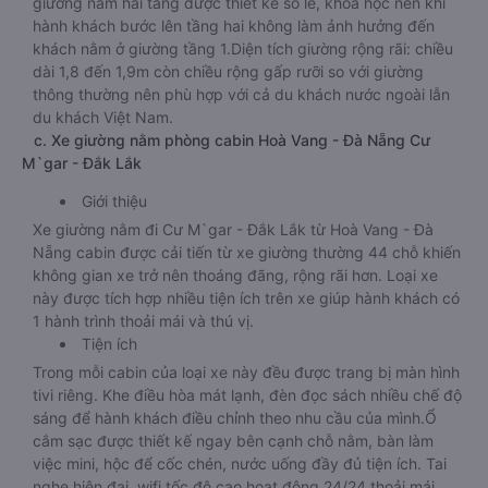
giường nằm hai tầng được thiết kế so le, khoa học nên khi
hành khách bước lên tầng hai không làm ảnh hưởng đến
khách nằm ở giường tầng 1.Diện tích giường rộng rãi: chiều
dài 1,8 đến 1,9m còn chiều rộng gấp rưỡi so với giường
thông thường nên phù hợp với cả du khách nước ngoài lẫn
du khách Việt Nam.
c. Xe giường nằm phòng cabin Hoà Vang - Đà Nẵng Cư
M`gar - Đắk Lắk
Giới thiệu
Xe giường nằm đi Cư M`gar - Đắk Lắk từ Hoà Vang - Đà
Nẵng cabin được cải tiến từ xe giường thường 44 chỗ khiến
không gian xe trở nên thoáng đãng, rộng rãi hơn. Loại xe
này được tích hợp nhiều tiện ích trên xe giúp hành khách có
1 hành trình thoải mái và thú vị.
Tiện ích
Trong mỗi cabin của loại xe này đều được trang bị màn hình
tivi riêng. Khe điều hòa mát lạnh, đèn đọc sách nhiều chế độ
sáng để hành khách điều chỉnh theo nhu cầu của mình.Ổ
cắm sạc được thiết kế ngay bên cạnh chỗ nằm, bàn làm
việc mini, hộc để cốc chén, nước uống đầy đủ tiện ích. Tai
nghe hiện đại, wifi tốc độ cao hoạt động 24/24 thoải mái