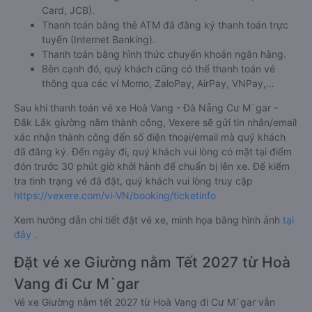
Card, JCB).
Thanh toán bằng thẻ ATM đã đăng ký thanh toán trực
tuyến (Internet Banking).
Thanh toán bằng hình thức chuyển khoản ngân hàng.
Bên cạnh đó, quý khách cũng có thể thanh toán vé
thông qua các ví Momo, ZaloPay, AirPay, VNPay,…
Sau khi thanh toán vé xe Hoà Vang - Đà Nẵng Cư M`gar -
Đắk Lắk giường nằm thành công, Vexere sẽ gửi tin nhắn/email
xác nhận thành công đến số điện thoại/email mà quý khách
đã đăng ký. Đến ngày đi, quý khách vui lòng có mặt tại điểm
đón trước 30 phút giờ khởi hành để chuẩn bị lên xe. Để kiểm
tra tình trạng vé đã đặt, quý khách vui lòng truy cập
https://vexere.com/vi-VN/booking/ticketinfo
Xem hướng dẫn chi tiết đặt vé xe, minh họa bằng hình ảnh
tại
đây
.
Đặt vé xe Giường nằm Tết 2027 từ Hoà
Vang đi Cư M`gar
Vé xe Giường nằm tết 2027 từ Hoà Vang đi Cư M`gar vẫn