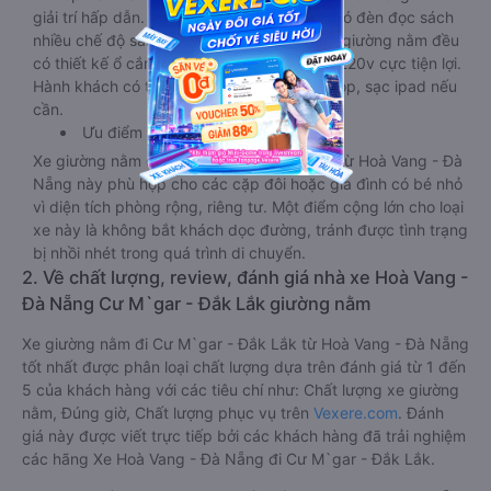
giải trí hấp dẫn. Trong phòng có tai nghe, có đèn đọc sách
nhiều chế độ sáng, wifi tốc độ cao. Tại mỗi giường nằm đều
có thiết kế ổ cắm sạc đa năng nguồn điện 220v cực tiện lợi.
Hành khách có thể sạc điện thoại, sạc laptop, sạc ipad nếu
cần.
Ưu điểm
Xe giường nằm đôi đi Cư M`gar - Đắk Lắk từ Hoà Vang - Đà
Nẵng này phù hợp cho các cặp đôi hoặc gia đình có bé nhỏ
vì diện tích phòng rộng, riêng tư. Một điểm cộng lớn cho loại
xe này là không bắt khách dọc đường, tránh được tình trạng
bị nhồi nhét trong quá trình di chuyển.
2. Về chất lượng, review, đánh giá nhà xe Hoà Vang -
Đà Nẵng Cư M`gar - Đắk Lắk giường nằm
Xe giường nằm đi Cư M`gar - Đắk Lắk từ Hoà Vang - Đà Nẵng
tốt nhất được phân loại chất lượng dựa trên đánh giá từ 1 đến
5 của khách hàng với các tiêu chí như: Chất lượng xe giường
nằm, Đúng giờ, Chất lượng phục vụ trên
Vexere.com
. Đánh
giá này được viết trực tiếp bởi các khách hàng đã trải nghiệm
các hãng Xe Hoà Vang - Đà Nẵng đi Cư M`gar - Đắk Lắk.