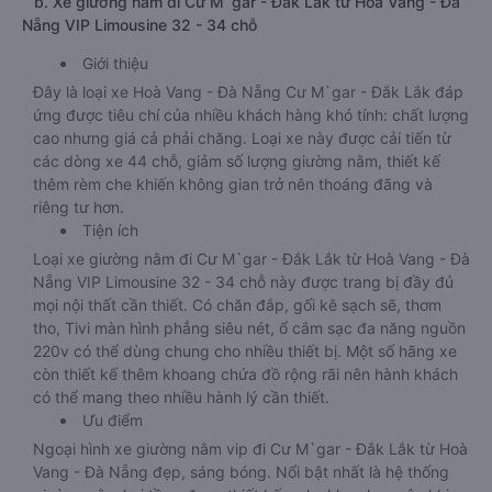
b. Xe giường nằm đi Cư M`gar - Đắk Lắk từ Hoà Vang - Đà
Nẵng VIP Limousine 32 - 34 chỗ
Giới thiệu
Đây là loại xe Hoà Vang - Đà Nẵng Cư M`gar - Đắk Lắk đáp
ứng được tiêu chí của nhiều khách hàng khó tính: chất lượng
cao nhưng giá cả phải chăng. Loại xe này được cải tiến từ
các dòng xe 44 chỗ, giảm số lượng giường nằm, thiết kế
thêm rèm che khiến không gian trở nên thoáng đãng và
riêng tư hơn.
Tiện ích
Loại xe giường nằm đi Cư M`gar - Đắk Lắk từ Hoà Vang - Đà
Nẵng VIP Limousine 32 - 34 chỗ này được trang bị đầy đủ
mọi nội thất cần thiết. Có chăn đắp, gối kê sạch sẽ, thơm
tho, Tivi màn hình phẳng siêu nét, ổ cắm sạc đa năng nguồn
220v có thể dùng chung cho nhiều thiết bị. Một số hãng xe
còn thiết kế thêm khoang chứa đồ rộng rãi nên hành khách
có thể mang theo nhiều hành lý cần thiết.
Ưu điểm
Ngoại hình xe giường nằm vip đi Cư M`gar - Đắk Lắk từ Hoà
Vang - Đà Nẵng đẹp, sáng bóng. Nổi bật nhất là hệ thống