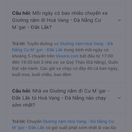
Câu hỏi:
Mỗi ngày có bao nhiêu chuyến xe
Giường nằm đi Hoà Vang - Đà Nẵng Cư
M`gar - Đắk Lắk?
Trả lời:
Tuyến đường
xe Giường nằm Hoà Vang - Đà
Nẵng Cư M`gar - Đắk Lắk
trung bình mỗi ngày có
khoảng 5 chuyến trên
Vexere.com
bắt đầu từ 17:00
đến 19:30 bởi 2 nhà xe: xe Quý Thảo (Đà Nẵng), Quốc
Đạt vận hành. Các giờ xe chạy có đầy đủ cả ban ngày,
buổi trưa, buổi chiều, ban đêm
Câu hỏi:
Nhà xe Giường nằm đi Cư M`gar -
Đắk Lắk từ Hoà Vang - Đà Nẵng nào chạy
sớm nhất?
Trả lời:
Chuyến
Giường nằm Hoà Vang - Đà Nẵng Cư
M`gar - Đắk Lắk
có giờ xuất phát sớm nhất là vào lúc