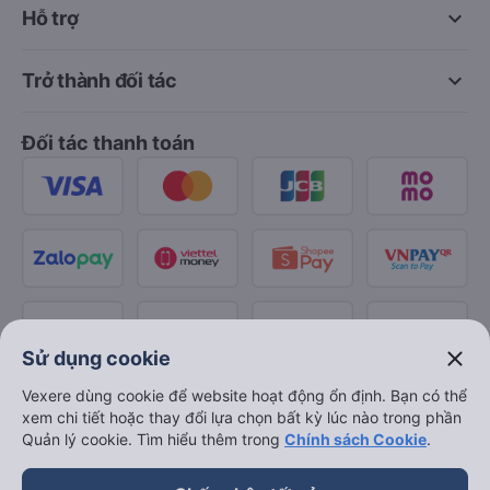
keyboard_arrow_down
Hỗ trợ
keyboard_arrow_down
Trở thành đối tác
Đối tác thanh toán
close
Sử dụng cookie
Vexere dùng cookie để website hoạt động ổn định. Bạn có thể
xem chi tiết hoặc thay đổi lựa chọn bất kỳ lúc nào trong phần
Quản lý cookie. Tìm hiểu thêm trong
Chính sách Cookie
.