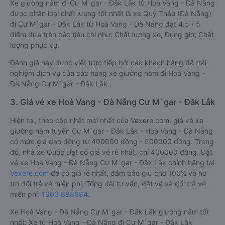
Xe giường nằm đi Cư M`gar - Đắk Lắk từ Hoà Vang - Đà Nẵng
được phân loại chất lượng tốt nhất là xe Quý Thảo (Đà Nẵng)
đi Cư M`gar - Đắk Lắk từ Hoà Vang - Đà Nẵng đạt 4.5 / 5
điểm dựa trên các tiêu chí như: Chất lượng xe, Đúng giờ, Chất
lượng phục vụ.
Đánh giá này được viết trực tiếp bởi các khách hàng đã trải
nghiệm dịch vụ của các hãng xe giường nằm đi Hoà Vang -
Đà Nẵng Cư M`gar - Đắk Lắk .
3. Giá vé xe Hoà Vang - Đà Nẵng Cư M`gar - Đắk Lắk
Hiện tại, theo cập nhật mới nhất của Vexere.com, giá vé xe
giường nằm tuyến Cư M`gar - Đắk Lắk - Hoà Vang - Đà Nẵng
có mức giá dao động từ 400000 đồng - 500000 đồng. Trong
đó, nhà xe Quốc Đạt có giá vé rẻ nhất, chỉ 400000 đồng. Đặt
vé xe Hoà Vang - Đà Nẵng Cư M`gar - Đắk Lắk chính hãng tại
Vexere.com
để có giá rẻ nhất, đảm bảo giữ chỗ 100% và hỗ
trợ đổi trả vé miễn phí. Tổng đài tư vấn, đặt vé và đổi trả vé
miễn phí:
1900 888684
.
Xe Hoà Vang - Đà Nẵng Cư M`gar - Đắk Lắk giường nằm tốt
nhất: Xe từ Hoà Vang - Đà Nẵng đi Cư M`gar - Đắk Lắk