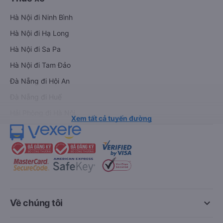
Hà Nội đi Ninh Bình
Hà Nội đi Hạ Long
Hà Nội đi Sa Pa
Hà Nội đi Tam Đảo
Đà Nẵng đi Hội An
Đà Nẵng đi Huế
Hải Phòng đi Hà Nội
Xem tất cả tuyến đường
keyboard_arrow_down
Về chúng tôi