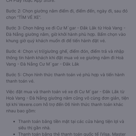
CH Play hoặc App Store.
Bước 2: Chọn giường nằm điểm đi, điểm đến, ngày đi, sau đó
chọn “TÌM VÉ XE”.
Bước 3: Chọn hãng xe đi Cư M`gar - Đắk Lắk từ Hoà Vang -
Đà Nẵng giường nằm, giờ khởi hành phù hợp. Bấm chọn vào
khung giờ quý khách muốn đi để tiến hành đặt vé.
Bước 4: Chọn vị trí/giường ghế, điểm đón, điểm trả và nhập
thông tin hành khách khi đặt mua vé xe giường nằm đi Hoà
Vang - Đà Nẵng Cư M`gar - Đắk Lắk
Bước 5: Chọn hình thức thanh toán vé phù hợp và tiến hành
thanh toán vé.
Việc đặt mua và thanh toán vé xe đi Cư M`gar - Đắk Lắk từ
Hoà Vang - Đà Nẵng giường nằm cũng vô cùng đơn giản, tiện
lợi khi Vexere.com hỗ trợ đến 06 hình thức thanh toán khác
nhau bao gồm:
Thanh toán bằng tiền mặt tại các cửa hàng tiện lợi và
siêu thị gần nhà.
Thanh toán bằng thẻ thanh toán quốc tế (Visa, Master