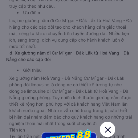
truy cập theo nhu cầu.
Ưu điểm
Loại xe giường nằm đi Cư M`gar - Đắk Lắk từ Hoà Vang - Đà
Nẵng cho các cặp đôi tạo cho khách hàng cảm giác thoải
mái, riêng tư khi di chuyển trên tuyến đường dài. Nhiều tiện
ích, sang trọng, dịch vụ cung cấp cho hành khách luôn ở
mức tốt nhất.
d. Xe giường nằm đi Cư M`gar - Đắk Lắk từ Hoà Vang - Đà
Nẵng cho các cặp đôi
Giới thiệu
Xe giường nằm Hoà Vang - Đà Nẵng Cư M`gar - Đắk Lắk
phòng đôi limousine là dòng xe có thiết kế tương tự như
dòng xe limousine đi Cư M`gar - Đắk Lắk từ Hoà Vang - Đà
Nẵng giường phòng. Tuy nhiên kích thước giường nằm được
thiết kế rộng hơn, phù hợp với cả khách hàng Việt Nam lẫn
khách nước ngoài. Nhà xe vẫn chú trọng trang bị các thiết
bị hiện đại nhằm đảm bảo cho quý khách hàng có những trải
nghiệm thoải mái nhất trong suốt chuyến đi.
Tiện ích
Tivi ốp trần nét cứng, đầu HD tích hợp nhiều chương trình