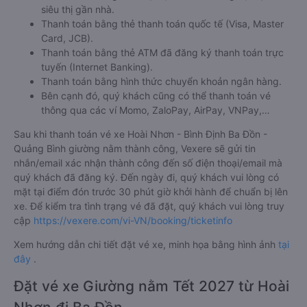
siêu thị gần nhà.
Thanh toán bằng thẻ thanh toán quốc tế (Visa, Master
Card, JCB).
Thanh toán bằng thẻ ATM đã đăng ký thanh toán trực
tuyến (Internet Banking).
Thanh toán bằng hình thức chuyển khoản ngân hàng.
Bên cạnh đó, quý khách cũng có thể thanh toán vé
thông qua các ví Momo, ZaloPay, AirPay, VNPay,…
Sau khi thanh toán vé xe Hoài Nhơn - Bình Định Ba Đồn -
Quảng Bình giường nằm thành công, Vexere sẽ gửi tin
nhắn/email xác nhận thành công đến số điện thoại/email mà
quý khách đã đăng ký. Đến ngày đi, quý khách vui lòng có
mặt tại điểm đón trước 30 phút giờ khởi hành để chuẩn bị lên
xe. Để kiểm tra tình trạng vé đã đặt, quý khách vui lòng truy
cập
https://vexere.com/vi-VN/booking/ticketinfo
Xem hướng dẫn chi tiết đặt vé xe, minh họa bằng hình ảnh
tại
đây
.
Đặt vé xe Giường nằm Tết 2027 từ Hoài