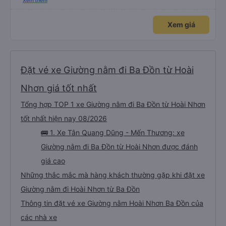
tuyệt vời. Mọi nhân viên đều thân thiện, nhiệt tình. Nhắn tin cho anh phụ lái
Xem thêm
nếu muốn đi vệ sinh và ảnh vui vẻ dừng xe ở trạm xăng gần nhất để nhà
mình xuống đi!! Mấy xe khác có khi nhăn nhó và chửi nhẹ rồi :) Xe mới, điều
hoà mạnh, sạch sẽ. Không hiểu sao nhiều đánh giá thấp? Mọi người ủng hộ
Xem giá
nhé, mình đi Quy Nhơn về Đà Nẵng mà cả xe có 7 khách, nhìn thương. Chúc
Tân Quang Dũng thành công.
Đặt vé xe Giường nằm đi Ba Đồn từ Hoài
Nhơn giá tốt nhất
Tổng hợp TOP 1 xe Giường nằm đi Ba Đồn từ Hoài Nhơn
tốt nhất hiện nay 08/2026
🚌 1. Xe Tân Quang Dũng - Mến Thương: xe
Giường nằm đi Ba Đồn từ Hoài Nhơn được đánh
giá cao
Những thắc mắc mà hàng khách thường gặp khi đặt xe
Giường nằm đi Hoài Nhơn từ Ba Đồn
Thông tin đặt vé xe Giường nằm Hoài Nhơn Ba Đồn của
các nhà xe