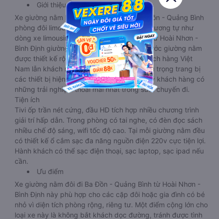
Giới thiệu
Xe giường nằm Hoài Nhơn - Bình Định Ba Đồn - Quảng Bình
phòng đôi limousine là dòng xe có thiết kế tương tự như
dòng xe limousine đi Ba Đồn - Quảng Bình từ Hoài Nhơn -
Bình Định giường phòng. Tuy nhiên kích thước giường nằm
được thiết kế rộng hơn, phù hợp với cả khách hàng Việt
Nam lẫn khách nước ngoài. Nhà xe vẫn chú trọng trang bị
các thiết bị hiện đại nhằm đảm bảo cho quý khách hàng có
những trải nghiệm thoải mái nhất trong suốt chuyến đi.
Tiện ích
Tivi ốp trần nét cứng, đầu HD tích hợp nhiều chương trình
giải trí hấp dẫn. Trong phòng có tai nghe, có đèn đọc sách
nhiều chế độ sáng, wifi tốc độ cao. Tại mỗi giường nằm đều
có thiết kế ổ cắm sạc đa năng nguồn điện 220v cực tiện lợi.
Hành khách có thể sạc điện thoại, sạc laptop, sạc ipad nếu
cần.
Ưu điểm
Xe giường nằm đôi đi Ba Đồn - Quảng Bình từ Hoài Nhơn -
Bình Định này phù hợp cho các cặp đôi hoặc gia đình có bé
nhỏ vì diện tích phòng rộng, riêng tư. Một điểm cộng lớn cho
loại xe này là không bắt khách dọc đường, tránh được tình