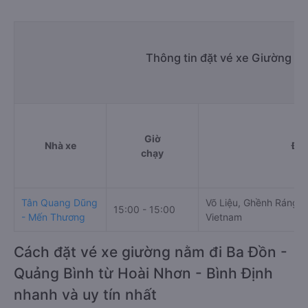
Thông tin đặt vé xe Giường n
Giờ
Nhà xe
Điể
chạy
Tân Quang Dũng
Võ Liệu, Ghềnh Ráng, 
15:00 - 15:00
- Mến Thương
Vietnam
Cách đặt vé xe giường nằm đi Ba Đồn -
Quảng Bình từ Hoài Nhơn - Bình Định
nhanh và uy tín nhất