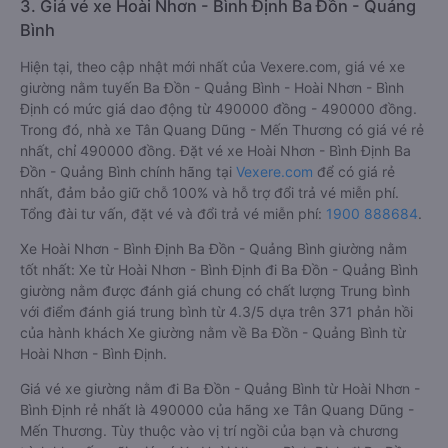
3. Giá vé xe Hoài Nhơn - Bình Định Ba Đồn - Quảng
Bình
Hiện tại, theo cập nhật mới nhất của Vexere.com, giá vé xe
giường nằm tuyến Ba Đồn - Quảng Bình - Hoài Nhơn - Bình
Định có mức giá dao động từ 490000 đồng - 490000 đồng.
Trong đó, nhà xe Tân Quang Dũng - Mến Thương có giá vé rẻ
nhất, chỉ 490000 đồng. Đặt vé xe Hoài Nhơn - Bình Định Ba
Đồn - Quảng Bình chính hãng tại
Vexere.com
để có giá rẻ
nhất, đảm bảo giữ chỗ 100% và hỗ trợ đổi trả vé miễn phí.
Tổng đài tư vấn, đặt vé và đổi trả vé miễn phí:
1900 888684
.
Xe Hoài Nhơn - Bình Định Ba Đồn - Quảng Bình giường nằm
tốt nhất: Xe từ Hoài Nhơn - Bình Định đi Ba Đồn - Quảng Bình
giường nằm được đánh giá chung có chất lượng Trung bình
với điểm đánh giá trung bình từ 4.3/5 dựa trên 371 phản hồi
của hành khách Xe giường nằm về Ba Đồn - Quảng Bình từ
Hoài Nhơn - Bình Định.
Giá vé xe giường nằm đi Ba Đồn - Quảng Bình từ Hoài Nhơn -
Bình Định rẻ nhất là 490000 của hãng xe Tân Quang Dũng -
Mến Thương. Tùy thuộc vào vị trí ngồi của bạn và chương