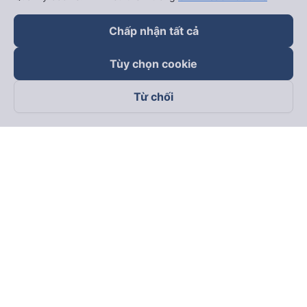
Chấp nhận tất cả
Tùy chọn cookie
Từ chối
Theo dõi chúng tôi trên
Facebook
Tiktok
Youtube
Công ty TNHH Thương Mại Dịch Vụ Vexere
Địa chỉ đăng ký kinh doanh: 8C Chữ Đồng Tử, Phường Tân
Sơn Nhất, TP. Hồ Chí Minh, Việt Nam
Địa chỉ
:
Lầu 2, toà nhà H3 Circo Hoàng Diệu, 384 Hoàng Diệu,
Phường Khánh Hội, TP Hồ Chí Minh, Việt Nam
Tầng 3, toà nhà 101 Láng Hạ, 101 Láng Hạ, Phường Láng, TP.
Hà Nội, Việt Nam
Giấy chứng nhận ĐKKD số 0315133726 do Sở KH và ĐT TP.
Hồ Chí Minh cấp lần đầu ngày 27/6/2018