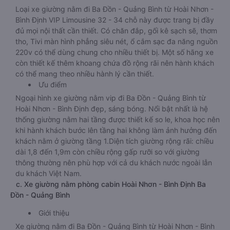
Loại xe giường nằm đi Ba Đồn - Quảng Bình từ Hoài Nhơn -
Bình Định VIP Limousine 32 - 34 chỗ này được trang bị đầy
đủ mọi nội thất cần thiết. Có chăn đắp, gối kê sạch sẽ, thơm
tho, Tivi màn hình phẳng siêu nét, ổ cắm sạc đa năng nguồn
220v có thể dùng chung cho nhiều thiết bị. Một số hãng xe
còn thiết kế thêm khoang chứa đồ rộng rãi nên hành khách
có thể mang theo nhiều hành lý cần thiết.
Ưu điểm
Ngoại hình xe giường nằm vip đi Ba Đồn - Quảng Bình từ
Hoài Nhơn - Bình Định đẹp, sáng bóng. Nổi bật nhất là hệ
thống giường nằm hai tầng được thiết kế so le, khoa học nên
khi hành khách bước lên tầng hai không làm ảnh hưởng đến
khách nằm ở giường tầng 1.Diện tích giường rộng rãi: chiều
dài 1,8 đến 1,9m còn chiều rộng gấp rưỡi so với giường
thông thường nên phù hợp với cả du khách nước ngoài lẫn
du khách Việt Nam.
c. Xe giường nằm phòng cabin Hoài Nhơn - Bình Định Ba
Đồn - Quảng Bình
Giới thiệu
Xe giường nằm đi Ba Đồn - Quảng Bình từ Hoài Nhơn - Bình