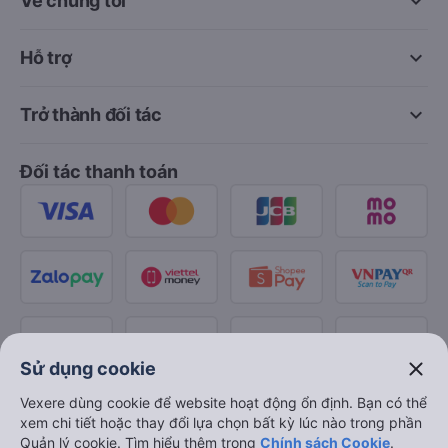
keyboard_arrow_down
Về chúng tôi
keyboard_arrow_down
Hỗ trợ
keyboard_arrow_down
Trở thành đối tác
Đối tác thanh toán
close
Sử dụng cookie
Vexere dùng cookie để website hoạt động ổn định. Bạn có thể
xem chi tiết hoặc thay đổi lựa chọn bất kỳ lúc nào trong phần
Quản lý cookie. Tìm hiểu thêm trong
Chính sách Cookie
.