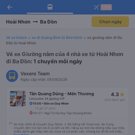
arrow_back
Tải app Vexere ngay!
Tải app Vexere
-30k
Mở app
Mở app
Nhận ưu đãi thành viên độc
-30k/ghế khi đặt vé máy bay qua
quyền
app
Hoài Nhơn
Ba Đồn
Chọn ngày
Vé xe khách
xe đi Quảng Bình từ Bình Định
xe giường nằm đi Ba
Đồn từ Hoài Nhơn
Vé xe Giường nằm của 4 nhà xe từ Hoài Nhơn
đi Ba Đồn
: 1 chuyến mỗi ngày
Vexere Team
Ngày cập nhật: 06/08/2026
Tân Quang Dũng - Mến Thương
4.3
Limousine 34 giường VIP
(374 đánh giá)
15:00 • Bến xe Quy Nhơn
13 giờ 37 phút
04:37 • Ngã Tư Hà Huy Tập (Quảng Bình)
Xe mới, mình đi chuyến Quy Nhơn -> Đà Nẵng rất thoải mái. Xe trung
chuyển đón trả tận nơi ở cả QN và ĐN. Hãng xe mới mà không hiểu sao thấy
nhiều đánh giá thấp nên lúc mua vé có phân vân, nhưng lúc đi rồi mới thấy