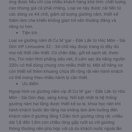
ứng được tiêu chí của nhiều khách hàng khó tính: chất lượng
cao nhưng giá cả phải chăng. Loại xe này được cải tiến từ
các dòng xe 44 chỗ, giảm số lượng giường nằm, thiết kế
thêm rèm che khiến không gian trở nên thoáng đãng và
riêng tư hơn.
Tiện ích
Loại xe giường nằm đi Cư M`gar - Đắk Lắk từ Hóc Môn - Sài
Gòn VIP Limousine 32 - 34 chỗ này được trang bị đầy đủ
mọi nội thất cần thiết. Có chăn đắp, gối kê sạch sẽ, thơm
tho, Tivi màn hình phẳng siêu nét, ổ cắm sạc đa năng nguồn
220v có thể dùng chung cho nhiều thiết bị. Một số hãng xe
còn thiết kế thêm khoang chứa đồ rộng rãi nên hành khách
có thể mang theo nhiều hành lý cần thiết.
Ưu điểm
Ngoại hình xe giường nằm vip đi Cư M`gar - Đắk Lắk từ Hóc
Môn - Sài Gòn đẹp, sáng bóng. Nổi bật nhất là hệ thống
giường nằm hai tầng được thiết kế so le, khoa học nên khi
hành khách bước lên tầng hai không làm ảnh hưởng đến
khách nằm ở giường tầng 1.Diện tích giường rộng rãi: chiều
dài 1,8 đến 1,9m còn chiều rộng gấp rưỡi so với giường
thông thường nên phù hợp với cả du khách nước ngoài lẫn