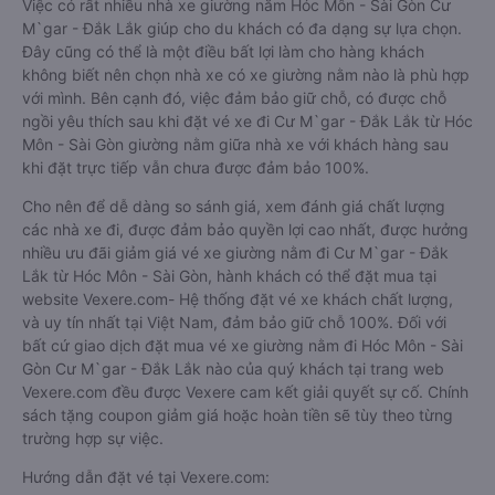
Việc có rất nhiều nhà xe giường nằm Hóc Môn - Sài Gòn Cư
M`gar - Đắk Lắk giúp cho du khách có đa dạng sự lựa chọn.
Đây cũng có thể là một điều bất lợi làm cho hàng khách
không biết nên chọn nhà xe có xe giường nằm nào là phù hợp
với mình. Bên cạnh đó, việc đảm bảo giữ chỗ, có được chỗ
ngồi yêu thích sau khi đặt vé xe đi Cư M`gar - Đắk Lắk từ Hóc
Môn - Sài Gòn giường nằm giữa nhà xe với khách hàng sau
khi đặt trực tiếp vẫn chưa được đảm bảo 100%.
Cho nên để dễ dàng so sánh giá, xem đánh giá chất lượng
các nhà xe đi, được đảm bảo quyền lợi cao nhất, được hưởng
nhiều ưu đãi giảm giá vé xe giường nằm đi Cư M`gar - Đắk
Lắk từ Hóc Môn - Sài Gòn, hành khách có thể đặt mua tại
website Vexere.com- Hệ thống đặt vé xe khách chất lượng,
và uy tín nhất tại Việt Nam, đảm bảo giữ chỗ 100%. Đối với
bất cứ giao dịch đặt mua vé xe giường nằm đi Hóc Môn - Sài
Gòn Cư M`gar - Đắk Lắk nào của quý khách tại trang web
Vexere.com đều được Vexere cam kết giải quyết sự cố. Chính
sách tặng coupon giảm giá hoặc hoàn tiền sẽ tùy theo từng
trường hợp sự việc.
Hướng dẫn đặt vé tại Vexere.com: