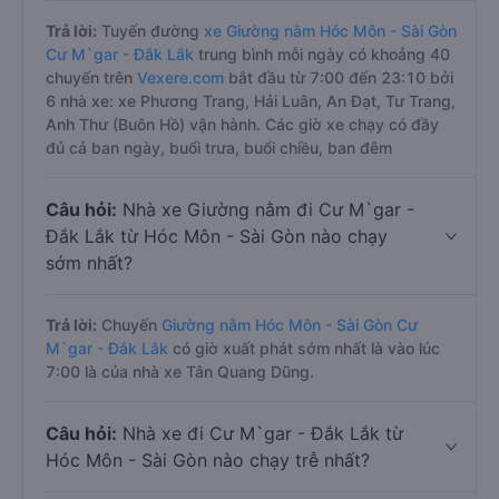
Trả lời:
Tuyến đường
xe Giường nằm Hóc Môn - Sài Gòn
Cư M`gar - Đắk Lắk
trung bình mỗi ngày có khoảng 40
chuyến trên
Vexere.com
bắt đầu từ 7:00 đến 23:10 bởi
6 nhà xe: xe Phương Trang, Hải Luân, An Đạt, Tư Trang,
Anh Thư (Buôn Hồ) vận hành. Các giờ xe chạy có đầy
đủ cả ban ngày, buổi trưa, buổi chiều, ban đêm
Câu hỏi:
Nhà xe Giường nằm đi Cư M`gar -
Đắk Lắk từ Hóc Môn - Sài Gòn nào chạy
sớm nhất?
Trả lời:
Chuyến
Giường nằm Hóc Môn - Sài Gòn Cư
M`gar - Đắk Lắk
có giờ xuất phát sớm nhất là vào lúc
7:00 là của nhà xe Tân Quang Dũng.
Câu hỏi:
Nhà xe đi Cư M`gar - Đắk Lắk từ
Hóc Môn - Sài Gòn nào chạy trễ nhất?