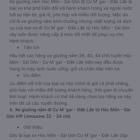
Xe giường nằm Hóc Môn - Sài Gòn đi Cư M`gar - Đắk Lắk là
loại xe khá phổ biến đối với hành khách trong và ngoài nước
bởi sự tiện lợi, giá rẻ, phù hợp với nhiều đối tượng. Mặc dù
chỉ là xe giường nằm bình thường nhưng chất lượng và dịch
vụ của loại xe đi Cư M`gar - Đắk Lắk từ Hóc Môn - Sài Gòn
này luôn được nâng cấp ở mức tốt nhất để phục vụ cho
hành khách.
Tiện ích
Hầu hết các hãng xe giường nằm 38, 40, 44 chỗ tuyến Hóc
Môn - Sài Gòn - Cư M`gar - Đắk Lắk hiện nay đều được
trang bị máy lạnh nước uống, gối và chăn đắp trên xe.
Ưu điểm
Ưu điểm nổi trội của loại xe này chính là giá cả phải chăng,
phù hợp với nhiều đối tượng khách hàng, thời gian di chuyển
linh hoạt. Hành khách có thể dễ dàng chọn lựa hãng xe này
trên tất cả các tuyến đường.
b. Xe giường nằm đi Cư M`gar - Đắk Lắk từ Hóc Môn - Sài
Gòn VIP Limousine 32 - 34 chỗ
Giới thiệu
Đây là loại xe Hóc Môn - Sài Gòn Cư M`gar - Đắk Lắk đáp