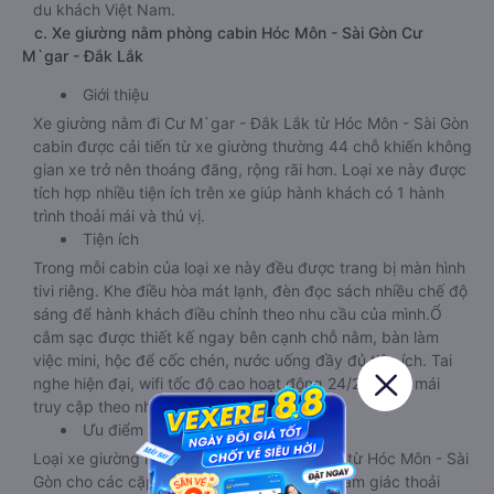
du khách Việt Nam.
c. Xe giường nằm phòng cabin Hóc Môn - Sài Gòn Cư
M`gar - Đắk Lắk
Giới thiệu
Xe giường nằm đi Cư M`gar - Đắk Lắk từ Hóc Môn - Sài Gòn
cabin được cải tiến từ xe giường thường 44 chỗ khiến không
gian xe trở nên thoáng đãng, rộng rãi hơn. Loại xe này được
tích hợp nhiều tiện ích trên xe giúp hành khách có 1 hành
trình thoải mái và thú vị.
Tiện ích
Trong mỗi cabin của loại xe này đều được trang bị màn hình
tivi riêng. Khe điều hòa mát lạnh, đèn đọc sách nhiều chế độ
sáng để hành khách điều chỉnh theo nhu cầu của mình.Ổ
cắm sạc được thiết kế ngay bên cạnh chỗ nằm, bàn làm
việc mini, hộc để cốc chén, nước uống đầy đủ tiện ích. Tai
nghe hiện đại, wifi tốc độ cao hoạt động 24/24 thoải mái
truy cập theo nhu cầu.
Ưu điểm
Loại xe giường nằm đi Cư M`gar - Đắk Lắk từ Hóc Môn - Sài
Gòn cho các cặp đôi tạo cho khách hàng cảm giác thoải