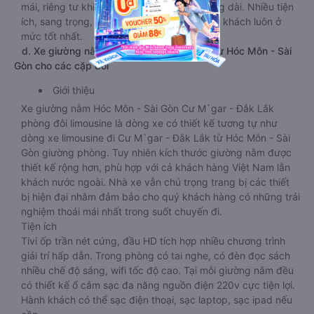
mái, riêng tư khi di chuyển trên tuyến đường dài. Nhiều tiện
ích, sang trọng, dịch vụ cung cấp cho hành khách luôn ở
mức tốt nhất.
d. Xe giường nằm đi Cư M`gar - Đắk Lắk từ Hóc Môn - Sài
Gòn cho các cặp đôi
Giới thiệu
Xe giường nằm Hóc Môn - Sài Gòn Cư M`gar - Đắk Lắk
phòng đôi limousine là dòng xe có thiết kế tương tự như
dòng xe limousine đi Cư M`gar - Đắk Lắk từ Hóc Môn - Sài
Gòn giường phòng. Tuy nhiên kích thước giường nằm được
thiết kế rộng hơn, phù hợp với cả khách hàng Việt Nam lẫn
khách nước ngoài. Nhà xe vẫn chú trọng trang bị các thiết
bị hiện đại nhằm đảm bảo cho quý khách hàng có những trải
nghiệm thoải mái nhất trong suốt chuyến đi.
Tiện ích
Tivi ốp trần nét cứng, đầu HD tích hợp nhiều chương trình
giải trí hấp dẫn. Trong phòng có tai nghe, có đèn đọc sách
nhiều chế độ sáng, wifi tốc độ cao. Tại mỗi giường nằm đều
có thiết kế ổ cắm sạc đa năng nguồn điện 220v cực tiện lợi.
Hành khách có thể sạc điện thoại, sạc laptop, sạc ipad nếu