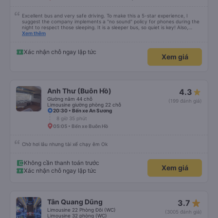
Excellent bus and very safe driving. To make this a 5-star experience, I
suggest the company implements a "no sound" policy for phones during the
night to respect those sleeping. It is a sleeper bus, so quiet is key! Also,
please display the Wi-Fi password clearly inside the cabin for convenience. I
Xem thêm
would definitely ride with them again! -------------- ​ Xe chất lượng tốt và
tài xế lái xe rất an toàn. Để dịch vụ hoàn hảo hơn, tôi góp ý nhà xe nên có
quy định rõ ràng về việc giữ im lặng (tắt âm thanh điện thoại) vào ban đêm
Xác nhận chỗ ngay lập tức
Xem giá
để tránh làm phiền hành khách khác ngủ. Ngoài ra, nhà xe nên dán sẵn mật
khẩu Wi-Fi trong xe để hành khách dễ dàng sử dụng. Tôi vẫn sẽ tiếp tục ủng
hộ nhà xe trong tương lai!
Anh Thư (Buôn Hồ)
4.3
Giường nằm 44 chỗ
(199 đánh giá)
Limousine giường phòng 22 chỗ
20:30 • Bến xe An Sương
8 giờ 35 phút
05:05 • Bến xe Buôn Hồ
Chờ hơi lâu nhưng tài xế chạy êm Ok
Không cần thanh toán trước
Xem giá
Xác nhận chỗ ngay lập tức
star_rate
Tân Quang Dũng
3.7
Limousine 22 Phòng Đôi (WC)
(3005 đánh giá)
Limousine 32 phòng (WC)