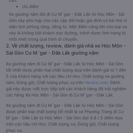
cần.
Ưu điểm
Xe giường nằm đôi đi Cư M`gar - Đắk Lắk từ Hóc Môn - Sài
Gòn này phù hợp cho các cặp đôi hoặc gia đình có bé nhỏ vì
diện tích phòng rộng, riêng tư. Một điểm cộng lớn cho loại xe
này là không bắt khách dọc đường, tránh được tình trạng bị
nhồi nhét trong quá trình di chuyển.
2. Về chất lượng, review, đánh giá nhà xe Hóc Môn -
Sài Gòn Cư M`gar - Đắk Lắk giường nằm
Xe giường nằm đi Cư M`gar - Đắk Lắk từ Hóc Môn - Sài Gòn
tốt nhất được phân loại chất lượng dựa trên đánh giá từ 1 đến
5 của khách hàng với các tiêu chí như: Chất lượng xe giường
nằm, Đúng giờ, Chất lượng phục vụ trên
Vexere.com
. Đánh
giá này được viết trực tiếp bởi các khách hàng đã trải nghiệm
các hãng Xe Hóc Môn - Sài Gòn đi Cư M`gar - Đắk Lắk.
Xe giường nằm đi Cư M`gar - Đắk Lắk từ Hóc Môn - Sài Gòn
được phân loại chất lượng tốt nhất là xe Phương Trang đi Cư
M`gar - Đắk Lắk từ Hóc Môn - Sài Gòn đạt 4.8 / 5 điểm dựa
trên các tiêu chí như: Chất lượng xe, Đúng giờ, Chất lượng
phục vụ.