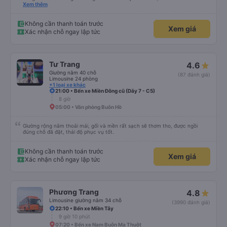
khách hàng hơn nữa
Xem thêm
Không cần thanh toán trước
Xem giá
Xác nhận chỗ ngay lập tức
Tư Trang
4.6
Giường nằm 40 chỗ
(87 đánh giá)
Limousine 24 phòng
+1 loại xe khác
21:00 • Bến xe Miền Đông cũ (Dãy 7 - C5)
8 giờ
05:00 • Văn phòng Buôn Hồ
Giường rộng nằm thoải mái, gối và mền rất sạch sẽ thơm tho, được ngồi
đúng chỗ đã đặt, thái độ phục vụ tốt.
Không cần thanh toán trước
Xem giá
Xác nhận chỗ ngay lập tức
Phương Trang
4.8
Limousine giường nằm 34 chỗ
(3990 đánh giá)
22:10 • Bến xe Miền Tây
9 giờ 10 phút
07:20 • Bến xe Nam Buôn Ma Thuột