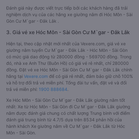
Đánh giá này được viết trực tiếp bởi các khách hàng đã trải
nghiệm dịch vụ của các hãng xe giường nằm đi Hóc Môn - Sài
Gòn Cư M`gar - Đắk Lắk .
3. Giá vé xe Hóc Môn - Sài Gòn Cư M`gar - Đắk Lắk
Hiện tại, theo cập nhật mới nhất của Vexere.com, giá vé xe
giường nằm tuyến Cư M`gar - Đắk Lắk - Hóc Môn - Sài Gòn
có mức giá dao động từ 280000 đồng - 569700 đồng. Trong
đó, nhà xe Anh Thư (Buôn Hồ) có giá vé rẻ nhất, chỉ 280000
đồng. Đặt vé xe Hóc Môn - Sài Gòn Cư M`gar - Đắk Lắk chính
hãng tại
Vexere.com
để có giá rẻ nhất, đảm bảo giữ chỗ 100%
và hỗ trợ đổi trả vé miễn phí. Tổng đài tư vấn, đặt vé và đổi
trả vé miễn phí:
1900 888684
.
Xe Hóc Môn - Sài Gòn Cư M`gar - Đắk Lắk giường nằm tốt
nhất: Xe từ Hóc Môn - Sài Gòn đi Cư M`gar - Đắk Lắk giường
nằm được đánh giá chung có chất lượng Trung bình với điểm
đánh giá trung bình từ 4.7/5 dựa trên 8534 phản hồi của
hành khách Xe giường nằm về Cư M`gar - Đắk Lắk từ Hóc
Môn - Sài Gòn.