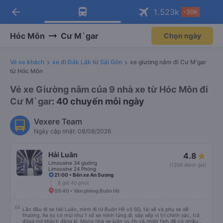
arrow_back
Tải app Vexere ngay!
Tải app Vexere
1.523
k
-30k
Mở app
Mở app
Nhận ưu đãi thành viên độc
-30k/ghế khi đặt vé máy bay qua
quyền
app
Hóc Môn
Cư M`gar
Chọn ngày
Vé xe khách
xe đi Đắk Lắk từ Sài Gòn
xe giường nằm đi Cư M'gar
từ Hóc Môn
Vé xe Giường nằm của 9 nhà xe từ Hóc Môn đi
Cư M`gar
: 40 chuyến mỗi ngày
Vexere Team
Ngày cập nhật: 08/08/2026
Hải Luân
4.8
Limousine 34 giường
(1209 đánh giá)
Limousine 24 Phòng
21:00 • Bến xe An Sương
8 giờ 40 phút
05:40 • Văn phòng Buôn Hồ
Lần đầu đi xe Hải Luân, mình đi từ Buôn Hồ vô SG, tài xế và phụ xe dễ
thương. Xe ko có mùi như 1 số xe mình từng đi, sắp xếp vị trí chính xác, trả
đúng nơi khách đăng kí. Mong nhà xe luôn uy tín và nhiệt tình để có nhiều