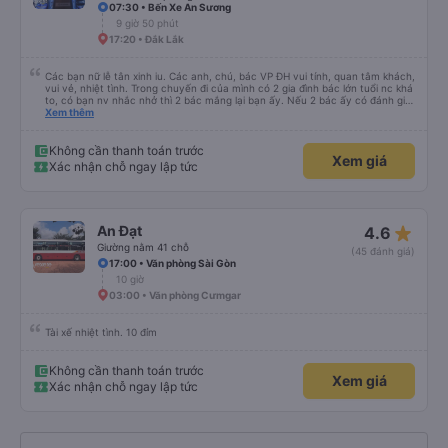
07:30 • Bến Xe An Sương
9 giờ 50 phút
17:20 • Đắk Lắk
Các bạn nữ lễ tân xinh iu. Các anh, chú, bác VP ĐH vui tính, quan tâm khách,
vui vẻ, nhiệt tình. Trong chuyến đi của mình có 2 gia đình bác lớn tuổi nc khá
to, có bạn nv nhắc nhở thì 2 bác mắng lại bạn ấy. Nếu 2 bác ấy có đánh giá
xấu thì mình ngược lại nha. Bạn ấy nhắc nhở rất đúng. 2 bác nói rất to. To
Xem thêm
đến lỗi mình ngủ còn mơ được câu chuyện các bác nói với nhau xuất hiện
trong giấc mơ của mình luôn. Nên nếu bạn ấy bị phản ánh thì đừng trừ lương
bạn ấy nha. Nếu bạn ấy bị trừ thì bảo bạn ấy liên hệ sđt của mình, mình hỗ
Không cần thanh toán trước
Xem giá
trợ ạ. Số mình đuôi 666, chuyến ĐH-NT ngày 16/1. À các bạn nữ lễ tân xinh
Xác nhận chỗ ngay lập tức
iu còn đổi cho mình phòng đơn sang đôi xong còn note là (một mình) yêu
luôn. Nhưng phòng đôi mà nằm một thì mỗi lần xe rẽ 1 cái là ✈️ Ít đi xe khách
nhưng đủ để đánh giá 10/10.
star_rate
An Đạt
4.6
Giường nằm 41 chỗ
(45 đánh giá)
17:00 • Văn phòng Sài Gòn
10 giờ
03:00 • Văn phòng Cưmgar
Tài xế nhiệt tình. 10 đỉm
Không cần thanh toán trước
Xem giá
Xác nhận chỗ ngay lập tức