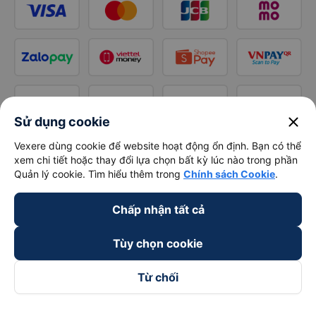
close
Sử dụng cookie
Vexere dùng cookie để website hoạt động ổn định. Bạn có thể
xem chi tiết hoặc thay đổi lựa chọn bất kỳ lúc nào trong phần
Quản lý cookie. Tìm hiểu thêm trong
Chính sách Cookie
.
Chấp nhận tất cả
Tùy chọn cookie
Từ chối
Theo dõi chúng tôi trên