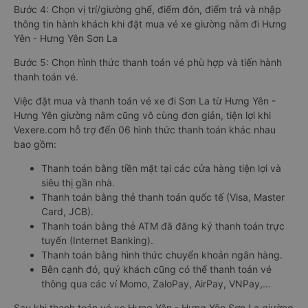
Bước 4: Chọn vị trí/giường ghế, điểm đón, điểm trả và nhập
thông tin hành khách khi đặt mua vé xe giường nằm đi Hưng
Yên - Hưng Yên Sơn La
Bước 5: Chọn hình thức thanh toán vé phù hợp và tiến hành
thanh toán vé.
Việc đặt mua và thanh toán vé xe đi Sơn La từ Hưng Yên -
Hưng Yên giường nằm cũng vô cùng đơn giản, tiện lợi khi
Vexere.com hỗ trợ đến 06 hình thức thanh toán khác nhau
bao gồm:
Thanh toán bằng tiền mặt tại các cửa hàng tiện lợi và
siêu thị gần nhà.
Thanh toán bằng thẻ thanh toán quốc tế (Visa, Master
Card, JCB).
Thanh toán bằng thẻ ATM đã đăng ký thanh toán trực
tuyến (Internet Banking).
Thanh toán bằng hình thức chuyển khoản ngân hàng.
Bên cạnh đó, quý khách cũng có thể thanh toán vé
thông qua các ví Momo, ZaloPay, AirPay, VNPay,…
Sau khi thanh toán vé xe Hưng Yên - Hưng Yên Sơn La giường