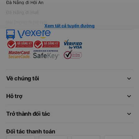
Đà Nẵng đi Hội An
Đà Nẵng đi Huế
Hải Phòng đi Hà Nội
Xem tất cả tuyến đường
keyboard_arrow_down
Về chúng tôi
keyboard_arrow_down
Hỗ trợ
keyboard_arrow_down
Trở thành đối tác
Đối tác thanh toán