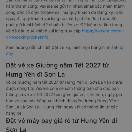
nằm thành công, Vexere sẽ gửi tin nhắn/email xác nhận thành
công đến số điện thoại/email mà quý khách đã đăng ký. Đến
ngày đi, quý khách vui lòng có mặt tại điểm đón trước 30
phút giờ khởi hành để chuẩn bị lên xe. Để kiểm tra tình trạng
vé đã đặt, quý khách vui lòng truy cập
https://vexere.com/vi-
VN/booking/ticketinfo
Xem hướng dẫn chi tiết đặt vé xe, minh họa bằng hình ảnh
tại
đây
.
Đặt vé xe Giường nằm Tết 2027 từ
Hưng Yên đi Sơn La
Vé xe Giường nằm tết 2027 từ Hưng Yên đi Sơn La vẫn chưa
được công bố. Vexere.com sẽ sớm thông báo cho các bạn
thông tin vé xe Tết 2027 bao gồm giá vé, lịch trình, ngày giờ
bán vé của các hãng xe khách đi tuyến đường Hưng Yên -
Sơn La và Sơn La - Hưng Yên ngay khi có thông tin từ các
hãng xe.
Đặt vé máy bay giá rẻ từ Hưng Yên đi
Sơn La