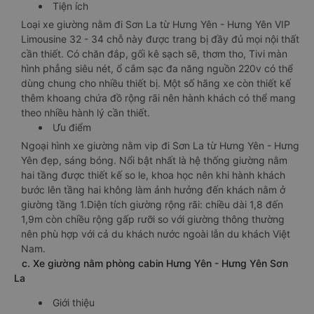
Tiện ích
Loại xe giường nằm đi Sơn La từ Hưng Yên - Hưng Yên VIP
Limousine 32 - 34 chỗ này được trang bị đầy đủ mọi nội thất
cần thiết. Có chăn đắp, gối kê sạch sẽ, thơm tho, Tivi màn
hình phẳng siêu nét, ổ cắm sạc đa năng nguồn 220v có thể
dùng chung cho nhiều thiết bị. Một số hãng xe còn thiết kế
thêm khoang chứa đồ rộng rãi nên hành khách có thể mang
theo nhiều hành lý cần thiết.
Ưu điểm
Ngoại hình xe giường nằm vip đi Sơn La từ Hưng Yên - Hưng
Yên đẹp, sáng bóng. Nổi bật nhất là hệ thống giường nằm
hai tầng được thiết kế so le, khoa học nên khi hành khách
bước lên tầng hai không làm ảnh hưởng đến khách nằm ở
giường tầng 1.Diện tích giường rộng rãi: chiều dài 1,8 đến
1,9m còn chiều rộng gấp rưỡi so với giường thông thường
nên phù hợp với cả du khách nước ngoài lẫn du khách Việt
Nam.
c. Xe giường nằm phòng cabin Hưng Yên - Hưng Yên Sơn
La
Giới thiệu