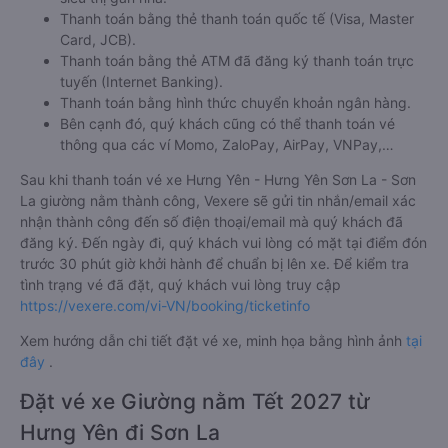
Thanh toán bằng thẻ thanh toán quốc tế (Visa, Master
Card, JCB).
Thanh toán bằng thẻ ATM đã đăng ký thanh toán trực
tuyến (Internet Banking).
Thanh toán bằng hình thức chuyển khoản ngân hàng.
Bên cạnh đó, quý khách cũng có thể thanh toán vé
thông qua các ví Momo, ZaloPay, AirPay, VNPay,…
Sau khi thanh toán vé xe Hưng Yên - Hưng Yên Sơn La - Sơn
La giường nằm thành công, Vexere sẽ gửi tin nhắn/email xác
nhận thành công đến số điện thoại/email mà quý khách đã
đăng ký. Đến ngày đi, quý khách vui lòng có mặt tại điểm đón
trước 30 phút giờ khởi hành để chuẩn bị lên xe. Để kiểm tra
tình trạng vé đã đặt, quý khách vui lòng truy cập
https://vexere.com/vi-VN/booking/ticketinfo
Xem hướng dẫn chi tiết đặt vé xe, minh họa bằng hình ảnh
tại
đây
.
Đặt vé xe Giường nằm Tết 2027 từ
Hưng Yên đi Sơn La