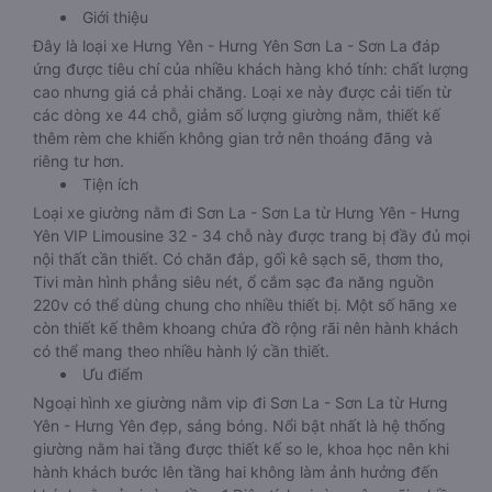
Giới thiệu
Đây là loại xe Hưng Yên - Hưng Yên Sơn La - Sơn La đáp
ứng được tiêu chí của nhiều khách hàng khó tính: chất lượng
cao nhưng giá cả phải chăng. Loại xe này được cải tiến từ
các dòng xe 44 chỗ, giảm số lượng giường nằm, thiết kế
thêm rèm che khiến không gian trở nên thoáng đãng và
riêng tư hơn.
Tiện ích
Loại xe giường nằm đi Sơn La - Sơn La từ Hưng Yên - Hưng
Yên VIP Limousine 32 - 34 chỗ này được trang bị đầy đủ mọi
nội thất cần thiết. Có chăn đắp, gối kê sạch sẽ, thơm tho,
Tivi màn hình phẳng siêu nét, ổ cắm sạc đa năng nguồn
220v có thể dùng chung cho nhiều thiết bị. Một số hãng xe
còn thiết kế thêm khoang chứa đồ rộng rãi nên hành khách
có thể mang theo nhiều hành lý cần thiết.
Ưu điểm
Ngoại hình xe giường nằm vip đi Sơn La - Sơn La từ Hưng
Yên - Hưng Yên đẹp, sáng bóng. Nổi bật nhất là hệ thống
giường nằm hai tầng được thiết kế so le, khoa học nên khi
hành khách bước lên tầng hai không làm ảnh hưởng đến