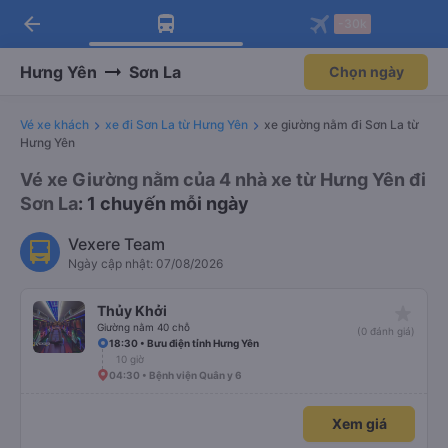
arrow_back
Tải app Vexere ngay!
Tải app Vexere
-30k
Mở app
Mở app
Nhận ưu đãi thành viên độc
-30k/ghế khi đặt vé máy bay qua
quyền
app
Hưng Yên
Sơn La
Chọn ngày
Vé xe khách
xe đi Sơn La từ Hưng Yên
xe giường nằm đi Sơn La từ
Hưng Yên
Vé xe Giường nằm của 4 nhà xe từ Hưng Yên đi
Sơn La
: 1 chuyến mỗi ngày
Vexere Team
Ngày cập nhật: 07/08/2026
star_rate
Thủy Khởi
Giường nằm 40 chỗ
(0 đánh giá)
18:30 • Bưu điện tỉnh Hưng Yên
10 giờ
04:30 • Bệnh viện Quân y 6
Xem giá