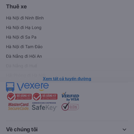
Thuê xe
Hà Nội đi Ninh Bình
Hà Nội đi Hạ Long
Hà Nội đi Sa Pa
Hà Nội đi Tam Đảo
Đà Nẵng đi Hội An
Đà Nẵng đi Huế
Hải Phòng đi Hà Nội
Xem tất cả tuyến đường
keyboard_arrow_down
Về chúng tôi