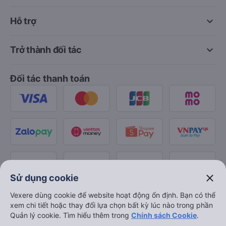
keyboard_arrow_down
Hỗ trợ
keyboard_arrow_down
Trở thành đối tác
Đối tác thanh toán
close
Sử dụng cookie
Vexere dùng cookie để website hoạt động ổn định. Bạn có thể
xem chi tiết hoặc thay đổi lựa chọn bất kỳ lúc nào trong phần
Quản lý cookie. Tìm hiểu thêm trong
Chính sách Cookie
.