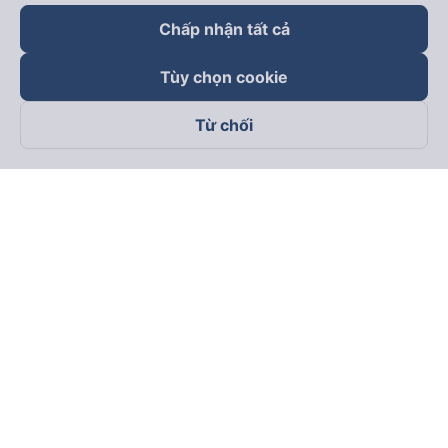
Chấp nhận tất cả
Tùy chọn cookie
Từ chối
Theo dõi chúng tôi trên
Facebook
Tiktok
Youtube
Công ty TNHH Thương Mại Dịch Vụ Vexere
Địa chỉ đăng ký kinh doanh: 8C Chữ Đồng Tử, Phường Tân
Sơn Nhất, TP. Hồ Chí Minh, Việt Nam
Địa chỉ
:
Lầu 2, toà nhà H3 Circo Hoàng Diệu, 384 Hoàng Diệu,
Phường Khánh Hội, TP Hồ Chí Minh, Việt Nam
Tầng 3, toà nhà 101 Láng Hạ, 101 Láng Hạ, Phường Láng, TP.
Hà Nội, Việt Nam
Giấy chứng nhận ĐKKD số 0315133726 do Sở KH và ĐT TP.
Hồ Chí Minh cấp lần đầu ngày 27/6/2018
Bản quyền © 2025 thuộc về Vexere.com