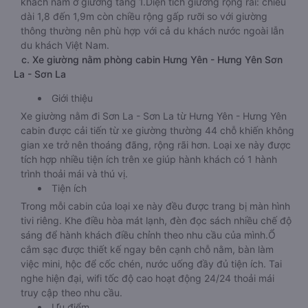
khách nằm ở giường tầng 1.Diện tích giường rộng rãi: chiều
dài 1,8 đến 1,9m còn chiều rộng gấp rưỡi so với giường
thông thường nên phù hợp với cả du khách nước ngoài lẫn
du khách Việt Nam.
c. Xe giường nằm phòng cabin Hưng Yên - Hưng Yên Sơn
La - Sơn La
Giới thiệu
Xe giường nằm đi Sơn La - Sơn La từ Hưng Yên - Hưng Yên
cabin được cải tiến từ xe giường thường 44 chỗ khiến không
gian xe trở nên thoáng đãng, rộng rãi hơn. Loại xe này được
tích hợp nhiều tiện ích trên xe giúp hành khách có 1 hành
trình thoải mái và thú vị.
Tiện ích
Trong mỗi cabin của loại xe này đều được trang bị màn hình
tivi riêng. Khe điều hòa mát lạnh, đèn đọc sách nhiều chế độ
sáng để hành khách điều chỉnh theo nhu cầu của mình.Ổ
cắm sạc được thiết kế ngay bên cạnh chỗ nằm, bàn làm
việc mini, hộc để cốc chén, nước uống đầy đủ tiện ích. Tai
nghe hiện đại, wifi tốc độ cao hoạt động 24/24 thoải mái
truy cập theo nhu cầu.
Ưu điểm