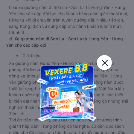
Loại xe giường nằm đi Sơn La - Sơn La từ Hưng Yên - Hưng
Yên cho các cặp đôi tạo cho khách hàng cảm giác thoải mái,
riêng tư khi di chuyển trên tuyến đường dài. Nhiều tiện ích,
sang trọng, dịch vụ cung cấp cho hành khách luôn ở mức
tốt nhất.
d. Xe giường nằm đi Sơn La - Sơn La từ Hưng Yên - Hưng
Yên cho các cặp đôi
Giới thiệu
Xe giường nằm Hưng Yên - Hưng Yên Sơn La - Sơn La
phòng đôi limousine là dòng xe có thiết kế tương tự như
dòng xe limousine đi Sơn La - Sơn La từ Hưng Yên - Hưng
Yên giường phòng. Tuy nhiên kích thước giường nằm được
thiết kế rộng hơn, phù hợp với cả khách hàng Việt Nam lẫn
khách nước ngoài. Nhà xe vẫn chú trọng trang bị các thiết
bị hiện đại nhằm đảm bảo cho quý khách hàng có những trải
nghiệm thoải mái nhất trong suốt chuyến đi.
Tiện ích
Tivi ốp trần nét cứng, đầu HD tích hợp nhiều chương trình
giải trí hấp dẫn. Trong phòng có tai nghe, có đèn đọc sách
nhiều chế độ sáng, wifi tốc độ cao. Tại mỗi giường nằm đều