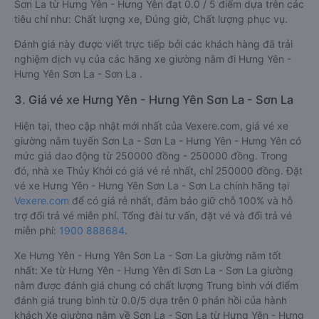
Sơn La từ Hưng Yên - Hưng Yên đạt 0.0 / 5 điểm dựa trên các
tiêu chí như: Chất lượng xe, Đúng giờ, Chất lượng phục vụ.
Đánh giá này được viết trực tiếp bởi các khách hàng đã trải
nghiệm dịch vụ của các hãng xe giường nằm đi Hưng Yên -
Hưng Yên Sơn La - Sơn La .
3. Giá vé xe Hưng Yên - Hưng Yên Sơn La - Sơn La
Hiện tại, theo cập nhật mới nhất của Vexere.com, giá vé xe
giường nằm tuyến Sơn La - Sơn La - Hưng Yên - Hưng Yên có
mức giá dao động từ 250000 đồng - 250000 đồng. Trong
đó, nhà xe Thủy Khởi có giá vé rẻ nhất, chỉ 250000 đồng. Đặt
vé xe Hưng Yên - Hưng Yên Sơn La - Sơn La chính hãng tại
Vexere.com
để có giá rẻ nhất, đảm bảo giữ chỗ 100% và hỗ
trợ đổi trả vé miễn phí. Tổng đài tư vấn, đặt vé và đổi trả vé
miễn phí:
1900 888684
.
Xe Hưng Yên - Hưng Yên Sơn La - Sơn La giường nằm tốt
nhất: Xe từ Hưng Yên - Hưng Yên đi Sơn La - Sơn La giường
nằm được đánh giá chung có chất lượng Trung bình với điểm
đánh giá trung bình từ 0.0/5 dựa trên 0 phản hồi của hành
khách Xe giường nằm về Sơn La - Sơn La từ Hưng Yên - Hưng