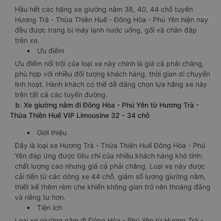
Hầu hết các hãng xe giường nằm 38, 40, 44 chỗ tuyến
Hương Trà - Thừa Thiên Huế - Đông Hòa - Phú Yên hiện nay
đều được trang bị máy lạnh nước uống, gối và chăn đắp
trên xe.
Ưu điểm
Ưu điểm nổi trội của loại xe này chính là giá cả phải chăng,
phù hợp với nhiều đối tượng khách hàng, thời gian di chuyển
linh hoạt. Hành khách có thể dễ dàng chọn lựa hãng xe này
trên tất cả các tuyến đường.
b. Xe giường nằm đi Đông Hòa - Phú Yên từ Hương Trà -
Thừa Thiên Huế VIP Limousine 32 - 34 chỗ
Giới thiệu
Đây là loại xe Hương Trà - Thừa Thiên Huế Đông Hòa - Phú
Yên đáp ứng được tiêu chí của nhiều khách hàng khó tính:
chất lượng cao nhưng giá cả phải chăng. Loại xe này được
cải tiến từ các dòng xe 44 chỗ, giảm số lượng giường nằm,
thiết kế thêm rèm che khiến không gian trở nên thoáng đãng
và riêng tư hơn.
Tiện ích
Loại xe giường nằm đi Đông Hòa - Phú Yên từ Hương Trà -