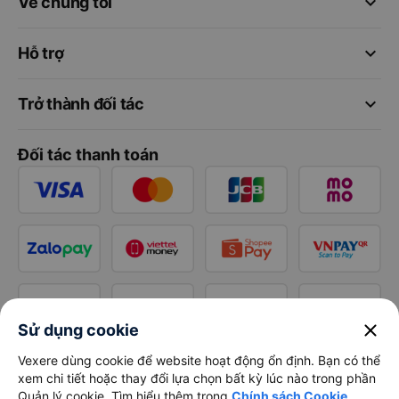
keyboard_arrow_down
Về chúng tôi
keyboard_arrow_down
Hỗ trợ
keyboard_arrow_down
Trở thành đối tác
Đối tác thanh toán
close
Sử dụng cookie
Vexere dùng cookie để website hoạt động ổn định. Bạn có thể
xem chi tiết hoặc thay đổi lựa chọn bất kỳ lúc nào trong phần
Quản lý cookie. Tìm hiểu thêm trong
Chính sách Cookie
.