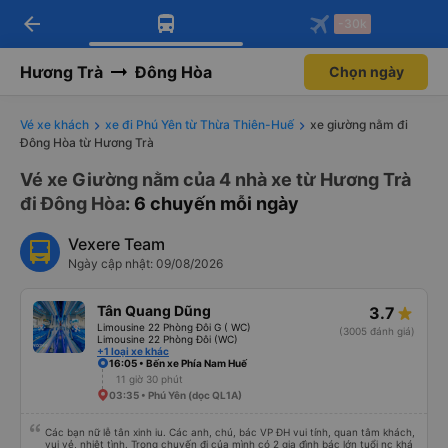
arrow_back
Tải app Vexere ngay!
Tải app Vexere
-30k
Mở app
Mở app
Nhận ưu đãi thành viên độc
-30k/ghế khi đặt vé máy bay qua
quyền
app
Hương Trà
Đông Hòa
Chọn ngày
Vé xe khách
xe đi Phú Yên từ Thừa Thiên-Huế
xe giường nằm đi
Đông Hòa từ Hương Trà
Vé xe Giường nằm của 4 nhà xe từ Hương Trà
đi Đông Hòa
: 6 chuyến mỗi ngày
Vexere Team
Ngày cập nhật: 09/08/2026
Tân Quang Dũng
3.7
Limousine 22 Phòng Đôi G ( WC)
(3005 đánh giá)
Limousine 22 Phòng Đôi (WC)
+1 loại xe khác
16:05 • Bến xe Phía Nam Huế
11 giờ 30 phút
03:35 • Phú Yên (dọc QL1A)
Các bạn nữ lễ tân xinh iu. Các anh, chú, bác VP ĐH vui tính, quan tâm khách,
vui vẻ, nhiệt tình. Trong chuyến đi của mình có 2 gia đình bác lớn tuổi nc khá