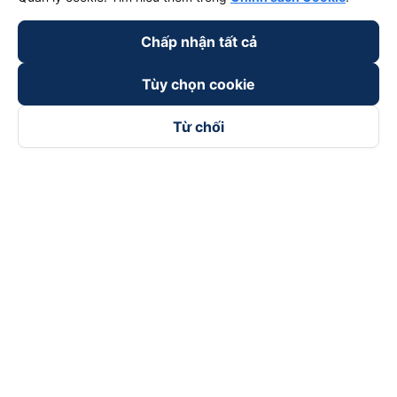
Chấp nhận tất cả
Tùy chọn cookie
Từ chối
Theo dõi chúng tôi trên
Facebook
Tiktok
Youtube
Công ty TNHH Thương Mại Dịch Vụ Vexere
Địa chỉ đăng ký kinh doanh: 8C Chữ Đồng Tử, Phường Tân
Sơn Nhất, TP. Hồ Chí Minh, Việt Nam
Địa chỉ
:
Lầu 2, toà nhà H3 Circo Hoàng Diệu, 384 Hoàng Diệu,
Phường Khánh Hội, TP Hồ Chí Minh, Việt Nam
Tầng 3, toà nhà 101 Láng Hạ, 101 Láng Hạ, Phường Láng, TP.
Hà Nội, Việt Nam
Giấy chứng nhận ĐKKD số 0315133726 do Sở KH và ĐT TP.
Hồ Chí Minh cấp lần đầu ngày 27/6/2018