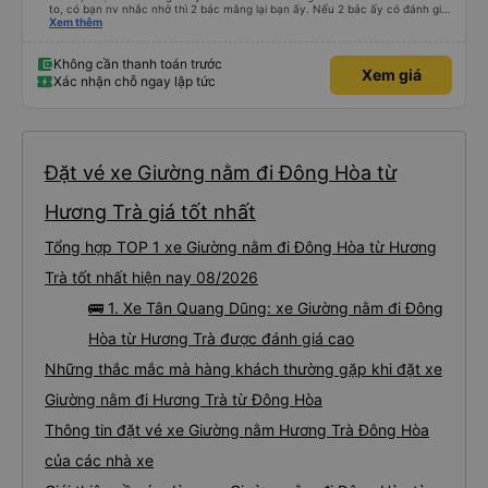
to, có bạn nv nhắc nhở thì 2 bác mắng lại bạn ấy. Nếu 2 bác ấy có đánh giá
xấu thì mình ngược lại nha. Bạn ấy nhắc nhở rất đúng. 2 bác nói rất to. To
Xem thêm
đến lỗi mình ngủ còn mơ được câu chuyện các bác nói với nhau xuất hiện
trong giấc mơ của mình luôn. Nên nếu bạn ấy bị phản ánh thì đừng trừ lương
bạn ấy nha. Nếu bạn ấy bị trừ thì bảo bạn ấy liên hệ sđt của mình, mình hỗ
Không cần thanh toán trước
Xem giá
trợ ạ. Số mình đuôi 666, chuyến ĐH-NT ngày 16/1. À các bạn nữ lễ tân xinh
Xác nhận chỗ ngay lập tức
iu còn đổi cho mình phòng đơn sang đôi xong còn note là (một mình) yêu
luôn. Nhưng phòng đôi mà nằm một thì mỗi lần xe rẽ 1 cái là ✈️ Ít đi xe khách
nhưng đủ để đánh giá 10/10.
Đặt vé xe Giường nằm đi Đông Hòa từ
Hương Trà giá tốt nhất
Tổng hợp TOP 1 xe Giường nằm đi Đông Hòa từ Hương
Trà tốt nhất hiện nay 08/2026
🚌 1. Xe Tân Quang Dũng: xe Giường nằm đi Đông
Hòa từ Hương Trà được đánh giá cao
Những thắc mắc mà hàng khách thường gặp khi đặt xe
Giường nằm đi Hương Trà từ Đông Hòa
Thông tin đặt vé xe Giường nằm Hương Trà Đông Hòa
của các nhà xe