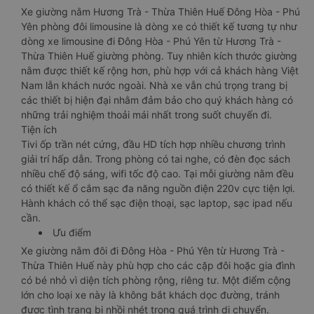
Xe giường nằm Hương Trà - Thừa Thiên Huế Đông Hòa - Phú
Yên phòng đôi limousine là dòng xe có thiết kế tương tự như
dòng xe limousine đi Đông Hòa - Phú Yên từ Hương Trà -
Thừa Thiên Huế giường phòng. Tuy nhiên kích thước giường
nằm được thiết kế rộng hơn, phù hợp với cả khách hàng Việt
Nam lẫn khách nước ngoài. Nhà xe vẫn chú trọng trang bị
các thiết bị hiện đại nhằm đảm bảo cho quý khách hàng có
những trải nghiệm thoải mái nhất trong suốt chuyến đi.
Tiện ích
Tivi ốp trần nét cứng, đầu HD tích hợp nhiều chương trình
giải trí hấp dẫn. Trong phòng có tai nghe, có đèn đọc sách
nhiều chế độ sáng, wifi tốc độ cao. Tại mỗi giường nằm đều
có thiết kế ổ cắm sạc đa năng nguồn điện 220v cực tiện lợi.
Hành khách có thể sạc điện thoại, sạc laptop, sạc ipad nếu
cần.
Ưu điểm
Xe giường nằm đôi đi Đông Hòa - Phú Yên từ Hương Trà -
Thừa Thiên Huế này phù hợp cho các cặp đôi hoặc gia đình
có bé nhỏ vì diện tích phòng rộng, riêng tư. Một điểm cộng
lớn cho loại xe này là không bắt khách dọc đường, tránh
được tình trạng bị nhồi nhét trong quá trình di chuyển.