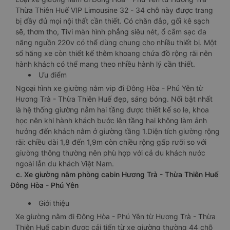
Thừa Thiên Huế VIP Limousine 32 - 34 chỗ này được trang
bị đầy đủ mọi nội thất cần thiết. Có chăn đắp, gối kê sạch
sẽ, thơm tho, Tivi màn hình phẳng siêu nét, ổ cắm sạc đa
năng nguồn 220v có thể dùng chung cho nhiều thiết bị. Một
số hãng xe còn thiết kế thêm khoang chứa đồ rộng rãi nên
hành khách có thể mang theo nhiều hành lý cần thiết.
Ưu điểm
Ngoại hình xe giường nằm vip đi Đông Hòa - Phú Yên từ
Hương Trà - Thừa Thiên Huế đẹp, sáng bóng. Nổi bật nhất
là hệ thống giường nằm hai tầng được thiết kế so le, khoa
học nên khi hành khách bước lên tầng hai không làm ảnh
hưởng đến khách nằm ở giường tầng 1.Diện tích giường rộng
rãi: chiều dài 1,8 đến 1,9m còn chiều rộng gấp rưỡi so với
giường thông thường nên phù hợp với cả du khách nước
ngoài lẫn du khách Việt Nam.
c. Xe giường nằm phòng cabin Hương Trà - Thừa Thiên Huế
Đông Hòa - Phú Yên
Giới thiệu
Xe giường nằm đi Đông Hòa - Phú Yên từ Hương Trà - Thừa
Thiên Huế cabin được cải tiến từ xe giường thường 44 chỗ