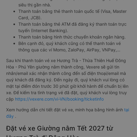
siêu thị gần nhà.
Thanh toán bằng thẻ thanh toán quốc tế (Visa, Master
Card, JCB).
Thanh toán bằng thẻ ATM đã đăng ký thanh toán trực
tuyến (Internet Banking).
Thanh toán bằng hình thức chuyển khoản ngân hàng.
Bên cạnh đó, quý khách cũng có thể thanh toán vé
thông qua các ví Momo, ZaloPay, AirPay, VNPay,…
Sau khi thanh toán vé xe Hương Trà - Thừa Thiên Huế Đông
Hòa - Phú Yên giường nằm thành công, Vexere sẽ gửi tin
nhắn/email xác nhận thành công đến số điện thoại/email mà
quý khách đã đăng ký. Đến ngày đi, quý khách vui lòng có
mặt tại điểm đón trước 30 phút giờ khởi hành để chuẩn bị lên
xe. Để kiểm tra tình trạng vé đã đặt, quý khách vui lòng truy
cập
https://vexere.com/vi-VN/booking/ticketinfo
Xem hướng dẫn chi tiết đặt vé xe, minh họa bằng hình ảnh
tại
đây
.
Đặt vé xe Giường nằm Tết 2027 từ