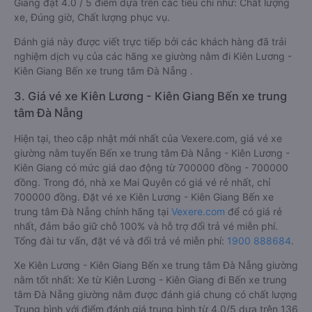
Giang đạt 4.0 / 5 điểm dựa trên các tiêu chí như: Chất lượng
xe, Đúng giờ, Chất lượng phục vụ.
Đánh giá này được viết trực tiếp bởi các khách hàng đã trải
nghiệm dịch vụ của các hãng xe giường nằm đi Kiên Lương -
Kiên Giang Bến xe trung tâm Đà Nẵng .
3. Giá vé xe Kiên Lương - Kiên Giang Bến xe trung
tâm Đà Nẵng
Hiện tại, theo cập nhật mới nhất của Vexere.com, giá vé xe
giường nằm tuyến Bến xe trung tâm Đà Nẵng - Kiên Lương -
Kiên Giang có mức giá dao động từ 700000 đồng - 700000
đồng. Trong đó, nhà xe Mai Quyên có giá vé rẻ nhất, chỉ
700000 đồng. Đặt vé xe Kiên Lương - Kiên Giang Bến xe
trung tâm Đà Nẵng chính hãng tại
Vexere.com
để có giá rẻ
nhất, đảm bảo giữ chỗ 100% và hỗ trợ đổi trả vé miễn phí.
Tổng đài tư vấn, đặt vé và đổi trả vé miễn phí:
1900 888684
.
Xe Kiên Lương - Kiên Giang Bến xe trung tâm Đà Nẵng giường
nằm tốt nhất: Xe từ Kiên Lương - Kiên Giang đi Bến xe trung
tâm Đà Nẵng giường nằm được đánh giá chung có chất lượng
Trung bình với điểm đánh giá trung bình từ 4.0/5 dựa trên 136