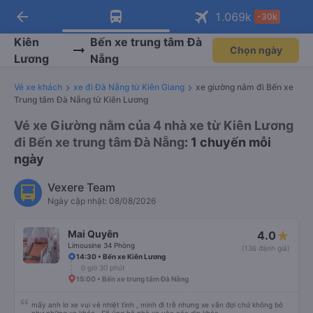
arrow_back
Tải app Vexere ngay!
Tải app Vexere
1.069
k
-30k
Mở app
Mở app
Nhận ưu đãi thành viên độc
-30k/ghế khi đặt vé máy bay qua
quyền
app
Kiên
Bến xe trung tâm Đà
Chọn ngày
Lương
Nẵng
Vé xe khách
xe đi Đà Nẵng từ Kiên Giang
xe giường nằm đi Bến xe
Trung tâm Đà Nẵng từ Kiên Lương
Vé xe Giường nằm của 4 nhà xe từ Kiên Lương
đi Bến xe trung tâm Đà Nẵng
: 1 chuyến mỗi
ngày
Vexere Team
Ngày cập nhật: 08/08/2026
Mai Quyên
4.0
Limousine 34 Phòng
(136 đánh giá)
14:30 • Bến xe Kiên Lương
0 giờ 30 phút
15:00 • Bến xe trung tâm Đà Nẵng
mấy anh lơ xe vui vẻ nhiệt tình , mình đi trễ nhưng xe vẫn đợi chứ không bỏ