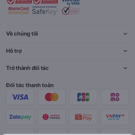
keyboard_arrow_down
Về chúng tôi
keyboard_arrow_down
Hỗ trợ
keyboard_arrow_down
Trở thành đối tác
Đối tác thanh toán