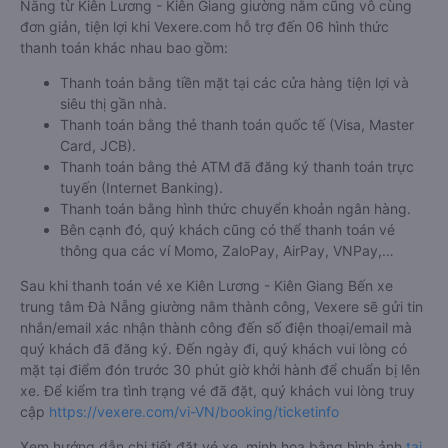
Nẵng từ Kiên Lương - Kiên Giang giường nằm cũng vô cùng
đơn giản, tiện lợi khi Vexere.com hỗ trợ đến 06 hình thức
thanh toán khác nhau bao gồm:
Thanh toán bằng tiền mặt tại các cửa hàng tiện lợi và
siêu thị gần nhà.
Thanh toán bằng thẻ thanh toán quốc tế (Visa, Master
Card, JCB).
Thanh toán bằng thẻ ATM đã đăng ký thanh toán trực
tuyến (Internet Banking).
Thanh toán bằng hình thức chuyển khoản ngân hàng.
Bên cạnh đó, quý khách cũng có thể thanh toán vé
thông qua các ví Momo, ZaloPay, AirPay, VNPay,…
Sau khi thanh toán vé xe Kiên Lương - Kiên Giang Bến xe
trung tâm Đà Nẵng giường nằm thành công, Vexere sẽ gửi tin
nhắn/email xác nhận thành công đến số điện thoại/email mà
quý khách đã đăng ký. Đến ngày đi, quý khách vui lòng có
mặt tại điểm đón trước 30 phút giờ khởi hành để chuẩn bị lên
xe. Để kiểm tra tình trạng vé đã đặt, quý khách vui lòng truy
cập
https://vexere.com/vi-VN/booking/ticketinfo
Xem hướng dẫn chi tiết đặt vé xe, minh họa bằng hình ảnh
tại