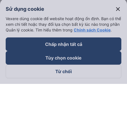
close
Sử dụng cookie
Vexere dùng cookie để website hoạt động ổn định. Bạn có thể
xem chi tiết hoặc thay đổi lựa chọn bất kỳ lúc nào trong phần
Quản lý cookie. Tìm hiểu thêm trong
Chính sách Cookie
.
Chấp nhận tất cả
Tùy chọn cookie
Từ chối
Theo dõi chúng tôi trên
Facebook
Tiktok
Youtube
Công ty TNHH Thương Mại Dịch Vụ Vexere
Địa chỉ đăng ký kinh doanh: 8C Chữ Đồng Tử, Phường Tân
Sơn Nhất, TP. Hồ Chí Minh, Việt Nam
Địa chỉ
:
Lầu 2, toà nhà H3 Circo Hoàng Diệu, 384 Hoàng Diệu,