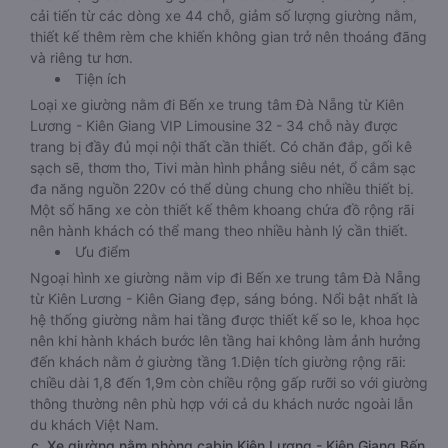
cải tiến từ các dòng xe 44 chỗ, giảm số lượng giường nằm,
thiết kế thêm rèm che khiến không gian trở nên thoáng đãng
và riêng tư hơn.
Tiện ích
Loại xe giường nằm đi Bến xe trung tâm Đà Nẵng từ Kiên
Lương - Kiên Giang VIP Limousine 32 - 34 chỗ này được
trang bị đầy đủ mọi nội thất cần thiết. Có chăn đắp, gối kê
sạch sẽ, thơm tho, Tivi màn hình phẳng siêu nét, ổ cắm sạc
đa năng nguồn 220v có thể dùng chung cho nhiều thiết bị.
Một số hãng xe còn thiết kế thêm khoang chứa đồ rộng rãi
nên hành khách có thể mang theo nhiều hành lý cần thiết.
Ưu điểm
Ngoại hình xe giường nằm vip đi Bến xe trung tâm Đà Nẵng
từ Kiên Lương - Kiên Giang đẹp, sáng bóng. Nổi bật nhất là
hệ thống giường nằm hai tầng được thiết kế so le, khoa học
nên khi hành khách bước lên tầng hai không làm ảnh hưởng
đến khách nằm ở giường tầng 1.Diện tích giường rộng rãi:
chiều dài 1,8 đến 1,9m còn chiều rộng gấp rưỡi so với giường
thông thường nên phù hợp với cả du khách nước ngoài lẫn
du khách Việt Nam.
c. Xe giường nằm phòng cabin Kiên Lương - Kiên Giang Bến