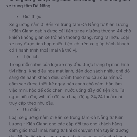
xe trung tâm Đà Nẵng
Giới thiệu
Xe giường nằm đi Bến xe trung tâm Đà Nẵng từ Kiên Lương
- Kiên Giang cabin được cải tiến từ xe giường thường 44 chỗ
khiến không gian xe trở nên thoáng đãng, rộng rãi hơn. Loại
xe này được tích hợp nhiều tiện ích trên xe giúp hành khách
có 1 hành trình thoải mái và thú vị.
Tiện ích
Trong mỗi cabin của loại xe này đều được trang bị màn hình
tivi riêng. Khe điều hòa mát lạnh, đèn đọc sách nhiều chế độ
sáng để hành khách điều chỉnh theo nhu cầu của mình.Ổ
cắm sạc được thiết kế ngay bên cạnh chỗ nằm, bàn làm
việc mini, hộc để cốc chén, nước uống đầy đủ tiện ích. Tai
nghe hiện đại, wifi tốc độ cao hoạt động 24/24 thoải mái
truy cập theo nhu cầu.
Ưu điểm
Loại xe giường nằm đi Bến xe trung tâm Đà Nẵng từ Kiên
Lương - Kiên Giang cho các cặp đôi tạo cho khách hàng
cảm giác thoải mái, riêng tư khi di chuyển trên tuyến đường
dài. Nhiều tiện ích, sang trọng, dịch vụ cung cấp cho hành