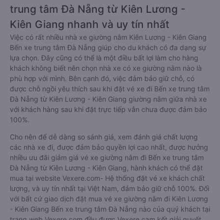
trung tâm Đà Nẵng từ Kiên Lương -
Kiên Giang nhanh và uy tín nhất
Việc có rất nhiều nhà xe giường nằm Kiên Lương - Kiên Giang
Bến xe trung tâm Đà Nẵng giúp cho du khách có đa dạng sự
lựa chọn. Đây cũng có thể là một điều bất lợi làm cho hàng
khách không biết nên chọn nhà xe có xe giường nằm nào là
phù hợp với mình. Bên cạnh đó, việc đảm bảo giữ chỗ, có
được chỗ ngồi yêu thích sau khi đặt vé xe đi Bến xe trung tâm
Đà Nẵng từ Kiên Lương - Kiên Giang giường nằm giữa nhà xe
với khách hàng sau khi đặt trực tiếp vẫn chưa được đảm bảo
100%.
Cho nên để dễ dàng so sánh giá, xem đánh giá chất lượng
các nhà xe đi, được đảm bảo quyền lợi cao nhất, được hưởng
nhiều ưu đãi giảm giá vé xe giường nằm đi Bến xe trung tâm
Đà Nẵng từ Kiên Lương - Kiên Giang, hành khách có thể đặt
mua tại website Vexere.com- Hệ thống đặt vé xe khách chất
lượng, và uy tín nhất tại Việt Nam, đảm bảo giữ chỗ 100%. Đối
với bất cứ giao dịch đặt mua vé xe giường nằm đi Kiên Lương
- Kiên Giang Bến xe trung tâm Đà Nẵng nào của quý khách tại
trang web Vexere.com đều được Vexere cam kết giải quyết