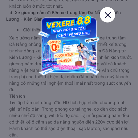
khách luôn ở mức tốt nhất.
d. Xe giường nằm đi Bến xe trung tâm Đà Nẵng từ Kiên
Lương - Kiên Giang cho các cặp đôi
Giới thiệu
Xe giường nằm Kiên Lương - Kiên Giang Bến xe trung tâm
Đà Nẵng phòng đôi limousine là dòng xe có thiết kế tương
tự như dòng xe limousine đi Bến xe trung tâm Đà Nẵng từ
Kiên Lương - Kiên Giang giường phòng. Tuy nhiên kích thước
giường nằm được thiết kế rộng hơn, phù hợp với cả khách
hàng Việt Nam lẫn khách nước ngoài. Nhà xe vẫn chú trọng
trang bị các thiết bị hiện đại nhằm đảm bảo cho quý khách
hàng có những trải nghiệm thoải mái nhất trong suốt chuyến
đi.
Tiện ích
Tivi ốp trần nét cứng, đầu HD tích hợp nhiều chương trình
giải trí hấp dẫn. Trong phòng có tai nghe, có đèn đọc sách
nhiều chế độ sáng, wifi tốc độ cao. Tại mỗi giường nằm đều
có thiết kế ổ cắm sạc đa năng nguồn điện 220v cực tiện lợi.
Hành khách có thể sạc điện thoại, sạc laptop, sạc ipad nếu
cần.