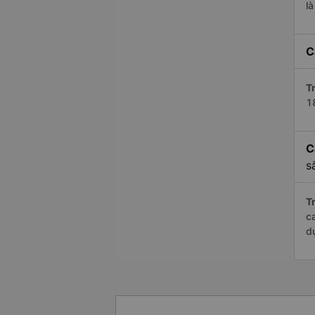
l
C
Tr
1
C
s
Tr
c
d