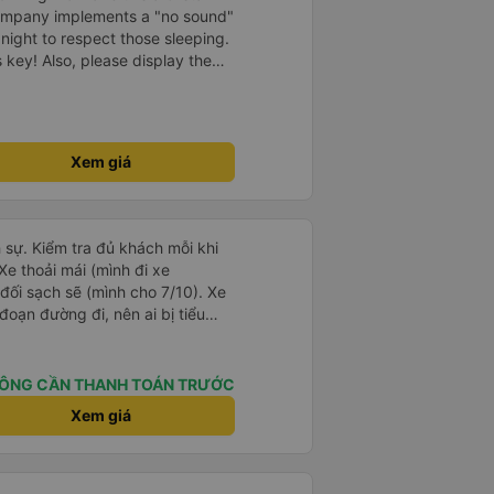
company implements a "no sound"
 night to respect those sleeping.
is key! Also, please display the
e the cabin for convenience. I
------ ​ Xe chất
t an toàn. Để dịch vụ hoàn hảo
 quy định rõ ràng về việc giữ im
Xem giá
ại) vào ban đêm để tránh làm
 Ngoài ra, nhà xe nên dán sẵn
 hành khách dễ dàng sử dụng.
à xe trong tương lai!
ch sự. Kiểm tra đủ khách mỗi khi
Xe thoải mái (mình đi xe
i sạch sẽ (mình cho 7/10). Xe
oạn đường đi, nên ai bị tiểu
nh ráng đừng uống nhiều nước
ÔNG CẦN THANH TOÁN TRƯỚC
n nhé.
Xem giá