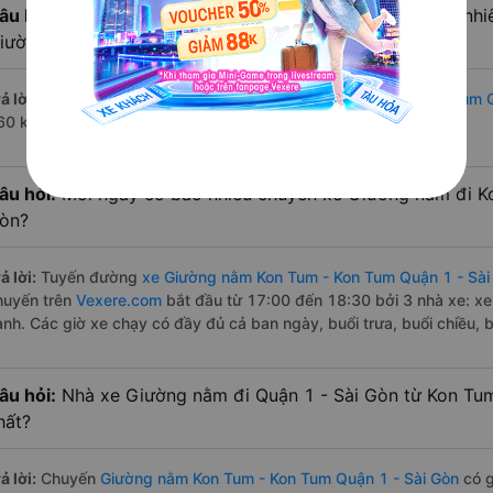
âu hỏi:
Từ Kon Tum - Kon Tum đi Quận 1 - Sài Gòn bao nhi
iường nằm?
ả lời:
Đường di chuyển bằng
xe Giường nằm đi Kon Tum - Kon Tum Q
60 km.
âu hỏi:
Mỗi ngày có bao nhiêu chuyến xe Giường nằm đi K
òn?
ả lời:
Tuyến đường
xe Giường nằm Kon Tum - Kon Tum Quận 1 - Sài
huyến trên
Vexere.com
bắt đầu từ 17:00 đến 18:30 bởi 3 nhà xe: x
ành. Các giờ xe chạy có đầy đủ cả ban ngày, buổi trưa, buổi chiều,
âu hỏi:
Nhà xe Giường nằm đi Quận 1 - Sài Gòn từ Kon Tu
hất?
ả lời:
Chuyến
Giường nằm Kon Tum - Kon Tum Quận 1 - Sài Gòn
có g