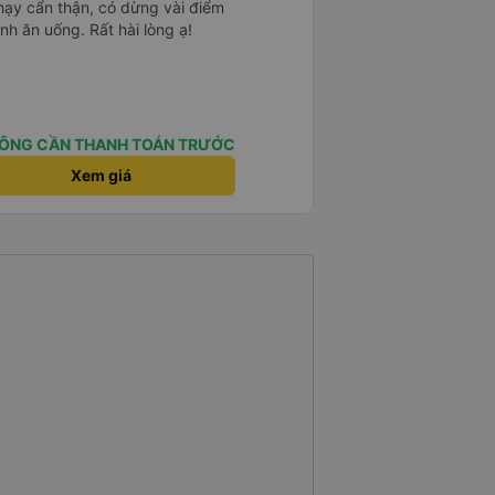
chạy cẩn thận, có dừng vài điểm
nh ăn uống. Rất hài lòng ạ!
ÔNG CẦN THANH TOÁN TRƯỚC
Xem giá