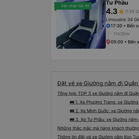
Tư Phầu
Xác nhận tức thì
4.3
star
(139 đ
Limousine 34 G
17:30 • Bến 
11h30m
05:00 • Bến 
Đặt vé xe Giường nằm đi Quận 
Tổng hợp TOP 3 xe Giường nằm đi Quận 
🚌 1. Xe Phương Trang: xe Giườn
🚌 2. Xe Minh Quốc: xe Giường nằ
🚌 3. Xe Tư Phầu: xe Giường nằm 
Những thắc mắc mà hàng khách thường 
Thông tin đặt vé xe Giường nằm Kon Tu