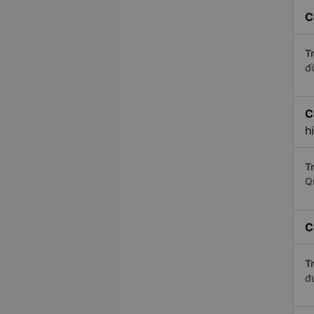
C
Tr
đ
C
h
Tr
Q
C
Tr
đ