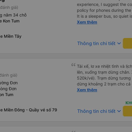
experience, I suggest the 
đánh giá)
policy for phones during the
ng nằm 34 chỗ
It is a sleeper bus, so quiet 
xe Kon Tum
Wi-Fi password clearly insid
Xem thêm
would definitely ride with them again! --------
lượng tốt và tài xế lái xe rấ
xe Miền Tây
hơn, tôi góp ý nhà xe nên có
keyboard_arrow_down
Thông tin chi tiết
lặng (tắt âm thanh điện tho
phiền hành khách khác ngủ.
mật khẩu Wi-Fi trong xe để
Tôi vẫn sẽ tiếp tục ủng hộ nh
Tài xế, lơ xe nhiệt tình và lị
lên, xuống trạm dừng chân. 
đánh giá)
520k/vé). Trạm dừng tương đố
iường Đơn
dừng khoảng 2 trạm cho cả đ
hòng Đơn
nhiều thì trước khi khởi hà
Xem thêm
Kon Tum
nha. Giờ khởi hành trên app sẽ có khác với thực tế, buổi
sáng của ngày khởi hành nhà xe sẽ gọi để hẹn giờ. Các bạn
KH
phải đến đúng giờ nhà xe hẹ
xe Miền Đông - Quầy vé số 79
keyboard_arrow_down
Thông tin chi tiết