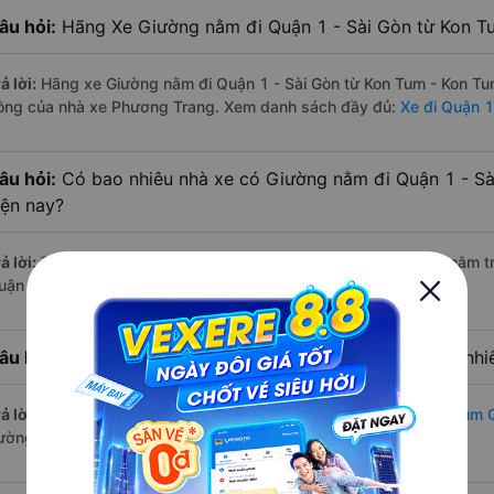
âu hỏi:
Hãng Xe Giường nằm đi Quận 1 - Sài Gòn từ Kon Tu
ả lời:
Hãng xe Giường nằm đi Quận 1 - Sài Gòn từ Kon Tum - Kon Tum
ồng của nhà xe Phương Trang. Xem danh sách đầy đủ:
Xe đi Quận 1
âu hỏi:
Có bao nhiêu nhà xe có Giường nằm đi Quận 1 - Sà
iện nay?
ả lời:
Tính tới thời điểm hiện nay thì có 3 nhà xe có xe Giường nằm
uận 1 - Sài Gòn hiện nay
âu hỏi:
Từ Kon Tum - Kon Tum đi Quận 1 - Sài Gòn bao nhi
ả lời:
Thời gian di chuyển bằng
xe Giường nằm Kon Tum - Kon Tum Q
ường đi khá thuận lợi