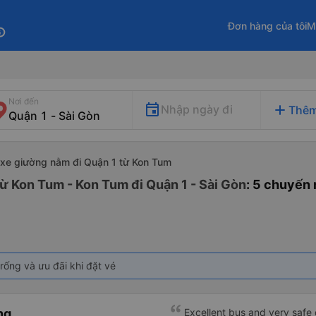
Đơn hàng của tôi
M
fo
Nơi đến
add
Nhập ngày đi
Thêm
xe giường nằm đi Quận 1 từ Kon Tum
ừ Kon Tum - Kon Tum đi Quận 1 - Sài Gòn
: 5 chuyến
rống và ưu đãi khi đặt vé
ng
Excellent bus and very safe 