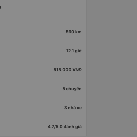
m
560 km
12.1 giờ
515.000 VNĐ
5 chuyến
3 nhà xe
4.7/5.0 đánh giá