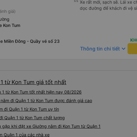
Xe rất mới, sạch sẽ. Lái xe 
dọc đường để khách đi vệ si
ánh giá)
iường
xe Kon Tum
KH
xe Miền Đông - Quầy vé số 23
keyboard_arrow_down
Thông tin chi tiết
1 từ Kon Tum giá tốt nhất
1 từ Kon Tum tốt nhất hiện nay 08/2026
g nằm đi Quận 1 từ Kon Tum được đánh giá cao
m đi Quận 1 từ Kon Tum uy tín
đi Quận 1 từ Kon Tum chất lượng
gặp khi đặt xe Giường nằm đi Kon Tum từ Quận 1
m Quận 1 của các nhà xe