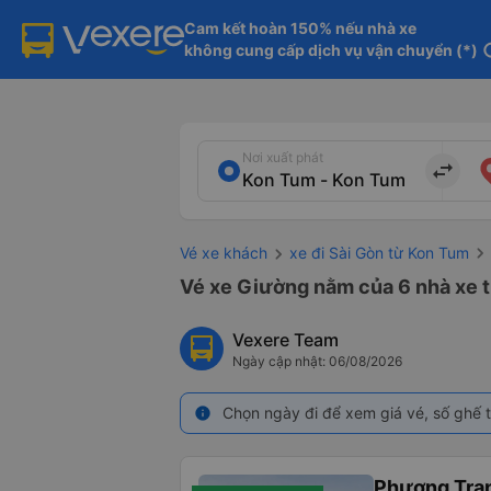
Cam kết hoàn 150% nếu nhà xe

không cung cấp dịch vụ vận chuyển (*)
in
Nơi xuất phát
import_export
Vé xe khách
xe đi Sài Gòn từ Kon Tum
Vé xe Giường nằm của 6 nhà xe t
Vexere Team
Ngày cập nhật: 06/08/2026
Chọn ngày đi để xem giá vé, số ghế t
info
Phương Tra