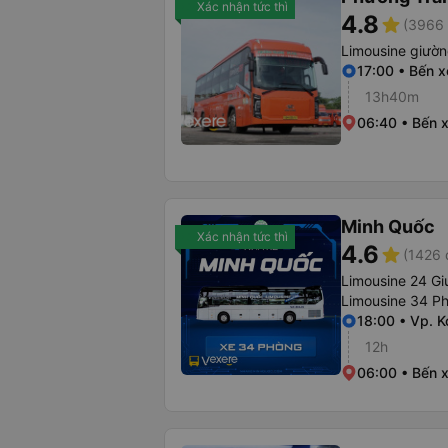
Xác nhận tức thì
4.8
star
(3966 
Limousine giườ
17:00 • Bến 
13h40m
06:40 • Bến 
Minh Quốc
Xác nhận tức thì
4.6
star
(1426 
Limousine 24 G
Limousine 34 P
18:00 • Vp. 
12h
06:00 • Bến 