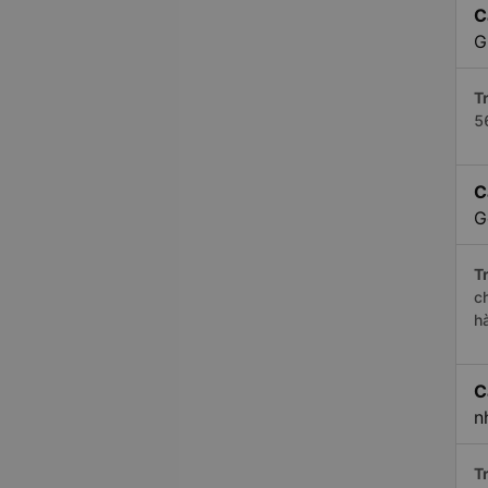
C
G
Tr
5
C
G
Tr
c
h
C
n
Tr