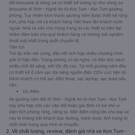
đôi limousine là dòng xe có thiết kế tương tự như dòng xe
limousine đi Vinh - Nghệ An từ Kon Tum - Kon Tum giường
phòng. Tuy nhiên kích thước giường nằm được thiết kế rộng
hơn, phù hợp với cả khách hàng Việt Nam lẫn khách nước
ngoài. Nhà xe vẫn chú trọng trang bị các thiết bị hiện đại
nhằm đảm bảo cho quý khách hàng có những trải nghiệm
thoải mái nhất trong suốt chuyến đi.
Tiện ích
Tivi ốp trần nét cứng, đầu HD tích hợp nhiều chương trình
giải trí hấp dẫn. Trong phòng có tai nghe, có đèn đọc sách
nhiều chế độ sáng, wifi tốc độ cao. Tại mỗi giường nằm đều
có thiết kế ổ cắm sạc đa năng nguồn điện 220v cực tiện lợi.
Hành khách có thể sạc điện thoại, sạc laptop, sạc ipad nếu
cần.
Ưu điểm
Xe giường nằm đôi đi Vinh - Nghệ An từ Kon Tum - Kon Tum
này phù hợp cho các cặp đôi hoặc gia đình có bé nhỏ vì
diện tích phòng rộng, riêng tư. Một điểm cộng lớn cho loại xe
này là không bắt khách dọc đường, tránh được tình trạng bị
nhồi nhét trong quá trình di chuyển.
2. Về chất lượng, review, đánh giá nhà xe Kon Tum -