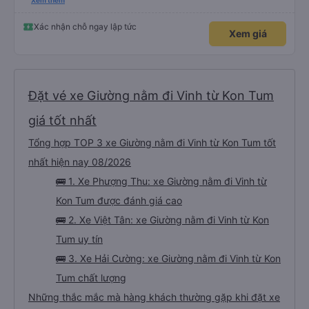
hơn một chút so với mô tả. (Lưu ý: chúng tôi hiểu và nói được một chút
Xem thêm
tiếng Việt)
Xác nhận chỗ ngay lập tức
Xem giá
Đặt vé xe Giường nằm đi Vinh từ Kon Tum
giá tốt nhất
Tổng hợp TOP 3 xe Giường nằm đi Vinh từ Kon Tum tốt
nhất hiện nay 08/2026
🚌 1. Xe Phượng Thu: xe Giường nằm đi Vinh từ
Kon Tum được đánh giá cao
🚌 2. Xe Việt Tân: xe Giường nằm đi Vinh từ Kon
Tum uy tín
🚌 3. Xe Hải Cường: xe Giường nằm đi Vinh từ Kon
Tum chất lượng
Những thắc mắc mà hàng khách thường gặp khi đặt xe