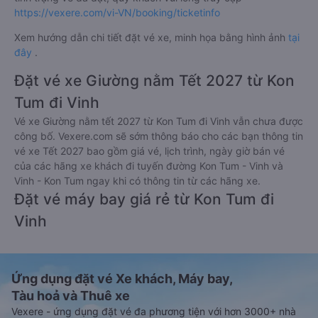
https://vexere.com/vi-VN/booking/ticketinfo
Xem hướng dẫn chi tiết đặt vé xe, minh họa bằng hình ảnh
tại
đây
.
Đặt vé xe Giường nằm Tết 2027 từ Kon
Tum đi Vinh
Vé xe Giường nằm tết 2027 từ Kon Tum đi Vinh vẫn chưa được
công bố. Vexere.com sẽ sớm thông báo cho các bạn thông tin
vé xe Tết 2027 bao gồm giá vé, lịch trình, ngày giờ bán vé
của các hãng xe khách đi tuyến đường Kon Tum - Vinh và
Vinh - Kon Tum ngay khi có thông tin từ các hãng xe.
Đặt vé máy bay giá rẻ từ Kon Tum đi
Vinh
Ứng dụng đặt vé Xe khách, Máy bay,
Tàu hoả và Thuê xe
Vexere - ứng dụng đặt vé đa phương tiện với hơn 3000+ nhà