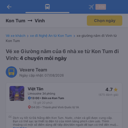
arrow_back
Tải app Vexere ngay!
Tải app Vexere
-30k
Mở app
Mở app
Nhận ưu đãi thành viên độc
-30k/ghế khi đặt vé máy bay qua
quyền
app
Kon Tum
Vinh
Chọn ngày
Vé xe khách
xe đi Nghệ An từ Kon Tum
xe giường nằm đi Vinh từ
Kon Tum
Vé xe Giường nằm của 6 nhà xe từ Kon Tum đi
Vinh
: 4 chuyến mỗi ngày
Vexere Team
Ngày cập nhật: 07/08/2026
Việt Tân
4.7
Limousine 34 phòng
(675 đánh giá)
13:00 • Bến xe Kon Tum
15 giờ 20 phút
04:20 • Thành phố Vinh Quốc lộ 1A
Dịch vụ tốt từ Đà Nẵng đến Kon Tum. Nước, chăn và gối được cung cấp.
Bạn có thể sạc lại thiết bị điện tử của mình bằng phích cắm usb. Thỉnh
thoảng có một số điểm dừng để tiếp đón/đón người để bạn có thể đến muộn