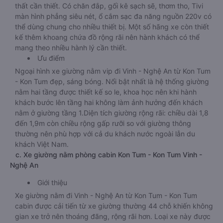
thất cần thiết. Có chăn đắp, gối kê sạch sẽ, thơm tho, Tivi
màn hình phẳng siêu nét, ổ cắm sạc đa năng nguồn 220v có
thể dùng chung cho nhiều thiết bị. Một số hãng xe còn thiết
kế thêm khoang chứa đồ rộng rãi nên hành khách có thể
mang theo nhiều hành lý cần thiết.
Ưu điểm
Ngoại hình xe giường nằm vip đi Vinh - Nghệ An từ Kon Tum
- Kon Tum đẹp, sáng bóng. Nổi bật nhất là hệ thống giường
nằm hai tầng được thiết kế so le, khoa học nên khi hành
khách bước lên tầng hai không làm ảnh hưởng đến khách
nằm ở giường tầng 1.Diện tích giường rộng rãi: chiều dài 1,8
đến 1,9m còn chiều rộng gấp rưỡi so với giường thông
thường nên phù hợp với cả du khách nước ngoài lẫn du
khách Việt Nam.
c. Xe giường nằm phòng cabin Kon Tum - Kon Tum Vinh -
Nghệ An
Giới thiệu
Xe giường nằm đi Vinh - Nghệ An từ Kon Tum - Kon Tum
cabin được cải tiến từ xe giường thường 44 chỗ khiến không
gian xe trở nên thoáng đãng, rộng rãi hơn. Loại xe này được