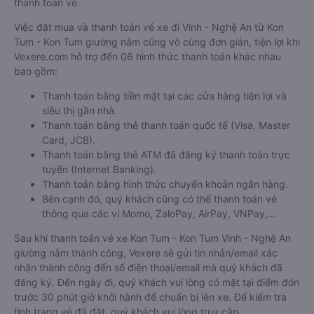
thanh toán vé.
Việc đặt mua và thanh toán vé xe đi Vinh - Nghệ An từ Kon
Tum - Kon Tum giường nằm cũng vô cùng đơn giản, tiện lợi khi
Vexere.com hỗ trợ đến 06 hình thức thanh toán khác nhau
bao gồm:
Thanh toán bằng tiền mặt tại các cửa hàng tiện lợi và
siêu thị gần nhà.
Thanh toán bằng thẻ thanh toán quốc tế (Visa, Master
Card, JCB).
Thanh toán bằng thẻ ATM đã đăng ký thanh toán trực
tuyến (Internet Banking).
Thanh toán bằng hình thức chuyển khoản ngân hàng.
Bên cạnh đó, quý khách cũng có thể thanh toán vé
thông qua các ví Momo, ZaloPay, AirPay, VNPay,…
Sau khi thanh toán vé xe Kon Tum - Kon Tum Vinh - Nghệ An
giường nằm thành công, Vexere sẽ gửi tin nhắn/email xác
nhận thành công đến số điện thoại/email mà quý khách đã
đăng ký. Đến ngày đi, quý khách vui lòng có mặt tại điểm đón
trước 30 phút giờ khởi hành để chuẩn bị lên xe. Để kiểm tra
tình trạng vé đã đặt, quý khách vui lòng truy cập