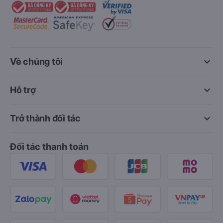
keyboard_arrow_down
Về chúng tôi
keyboard_arrow_down
Hỗ trợ
keyboard_arrow_down
Trở thành đối tác
Đối tác thanh toán