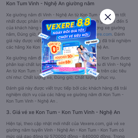
Kon Tum Vinh - Nghệ An giường nằm
Xe giường nằm đi Vinh - Nghệ An từ Kon Tum - Kon Tum tốt
nhất được phân loại chất lượng dựa trên đánh giá từ 1 đến 5
của khách hàng với các tiêu chí như: Chất lượng xe giường
nằm, Đúng giờ, Chất lượng phục vụ trên
Vexere.com
. Đánh
giá này được viết trực tiếp bởi các khách hàng đã trải nghiệm
các hãng Xe Kon Tum - Kon Tum đi Vinh - Nghệ An.
Xe giường nằm đi Vinh - Nghệ An từ Kon Tum - Kon Tum được
phân loại chất lượng tốt nhất là xe Phượng Thu đi Vinh - Nghệ
An từ Kon Tum - Kon Tum đạt 4.7 / 5 điểm dựa trên các tiêu
chí như: Chất lượng xe, Đúng giờ, Chất lượng phục vụ.
Đánh giá này được viết trực tiếp bởi các khách hàng đã trải
nghiệm dịch vụ của các hãng xe giường nằm đi Kon Tum -
Kon Tum Vinh - Nghệ An .
3. Giá vé xe Kon Tum - Kon Tum Vinh - Nghệ An
Hiện tại, theo cập nhật mới nhất của Vexere.com, giá vé xe
giường nằm tuyến Vinh - Nghệ An - Kon Tum - Kon Tum có
mức giá dao động từ 570000 đồng - 840000 đồng. Trong