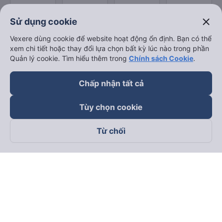
close
Sử dụng cookie
Vexere dùng cookie để website hoạt động ổn định. Bạn có thể
xem chi tiết hoặc thay đổi lựa chọn bất kỳ lúc nào trong phần
Quản lý cookie. Tìm hiểu thêm trong
Chính sách Cookie
.
Chấp nhận tất cả
Tùy chọn cookie
Từ chối
Theo dõi chúng tôi trên
Facebook
Tiktok
Youtube
Công ty TNHH Thương Mại Dịch Vụ Vexere
Địa chỉ đăng ký kinh doanh: 8C Chữ Đồng Tử, Phường Tân
Sơn Nhất, TP. Hồ Chí Minh, Việt Nam