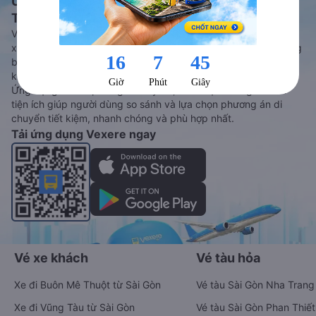
Ứng dụng đặt vé Xe khách, Máy bay,
Tàu hoả và Thuê xe
Vexere - ứng dụng đặt vé đa phương tiện với hơn 3000+ nhà
xe chất lượng cao, 5000+ tuyến đường toàn quốc, tất cả hãng
bay và hãng tàu cùng dịch vụ thuê xe máy, xe du lịch phủ
khắp các tỉnh thành tại Việt Nam.
Ứng dụng hiển thị thông tin đầy đủ, minh bạch cùng vô vàn
tiện ích giúp người dùng so sánh và lựa chọn phương án di
chuyển tiết kiệm, nhanh chóng và phù hợp nhất.
Tải ứng dụng Vexere ngay
Vé xe khách
Vé tàu hỏa
Xe đi Buôn Mê Thuột từ Sài Gòn
Vé tàu Sài Gòn Nha Trang
Xe đi Vũng Tàu từ Sài Gòn
Vé tàu Sài Gòn Phan Thiết