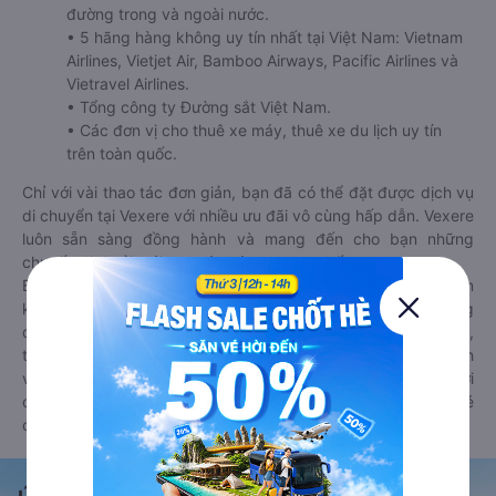
đường trong và ngoài nước.
• 5 hãng hàng không uy tín nhất tại Việt Nam: Vietnam
Airlines, Vietjet Air, Bamboo Airways, Pacific Airlines và
Vietravel Airlines.
• Tổng công ty Đường sắt Việt Nam.
• Các đơn vị cho thuê xe máy, thuê xe du lịch uy tín
trên toàn quốc.
Chỉ với vài thao tác đơn giản, bạn đã có thể đặt được dịch vụ
di chuyển tại Vexere với nhiều ưu đãi vô cùng hấp dẫn. Vexere
luôn sẵn sàng đồng hành và mang đến cho bạn những
chuyến đi thoải mái, an toàn và trọn vẹn nhất.
Bên cạnh đó, bạn có thể tham khảo thêm các phương tiện
khác tại
Goyolo.com
cho chuyến đi sắp tới. Goyolo là nền tảng
đặt vé cho phép người dùng so sánh giá cả, giờ khởi hành,
thời gian di chuyển của nhiều phương tiện máy bay, xe khách
và tàu hoả. Hệ thống của Goyolo được liên kết trực tiếp với
các hãng máy bay, xe khách và tàu hoả, luôn đảm bảo có vé
cho bạn di chuyển.