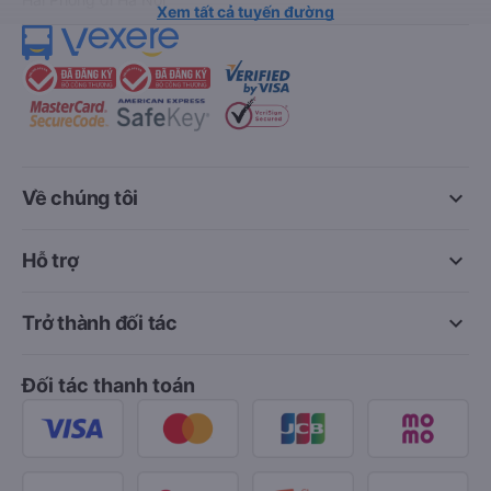
Xem tất cả tuyến đường
keyboard_arrow_down
Về chúng tôi
keyboard_arrow_down
Hỗ trợ
keyboard_arrow_down
Trở thành đối tác
Đối tác thanh toán