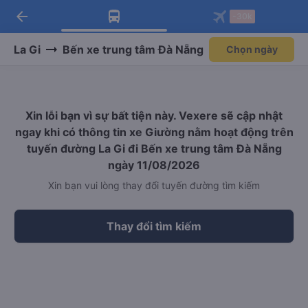
arrow_back
Tải app Vexere ngay!
Tải app Vexere
-30k
Mở app
Mở app
Nhận ưu đãi thành viên độc
-30k/ghế khi đặt vé máy bay qua
quyền
app
La Gi
Bến xe trung tâm Đà Nẵng
Chọn ngày
Xin lỗi bạn vì sự bất tiện này. Vexere sẽ cập nhật
ngay khi có thông tin xe Giường nằm hoạt động trên
tuyến đường La Gi đi Bến xe trung tâm Đà Nẵng
ngày 11/08/2026
Xin bạn vui lòng thay đổi tuyến đường tìm kiếm
Thay đổi tìm kiếm