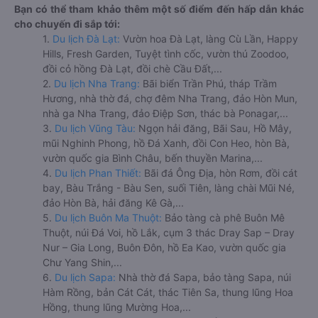
Bạn có thể tham khảo thêm một số điểm đến hấp dẫn khác
cho chuyến đi sắp tới:
1.
Du lịch Đà Lạt:
Vườn hoa Đà Lạt, làng Cù Lần, Happy
Hills, Fresh Garden, Tuyệt tình cốc, vườn thú Zoodoo,
đồi cỏ hồng Đà Lạt, đồi chè Cầu Đất,...
2.
Du lịch Nha Trang:
Bãi biển Trần Phú, tháp Trầm
Hương, nhà thờ đá, chợ đêm Nha Trang, đảo Hòn Mun,
nhà ga Nha Trang, đảo Điệp Sơn, thác bà Ponagar,...
3.
Du lịch Vũng Tàu:
Ngọn hải đăng, Bãi Sau, Hồ Mây,
mũi Nghinh Phong, hồ Đá Xanh, đồi Con Heo, hòn Bà,
vườn quốc gia Bình Châu, bến thuyền Marina,...
4.
Du lịch Phan Thiết:
Bãi đá Ông Địa, hòn Rơm, đồi cát
bay, Bàu Trắng - Bàu Sen, suối Tiên, làng chài Mũi Né,
đảo Hòn Bà, hải đăng Kê Gà,...
5.
Du lịch Buôn Ma Thuột:
Bảo tàng cà phê Buôn Mê
Thuột, núi Đá Voi, hồ Lắk, cụm 3 thác Dray Sap – Dray
Nur – Gia Long, Buôn Đôn, hồ Ea Kao, vườn quốc gia
Chư Yang Shin,...
6.
Du lịch Sapa:
Nhà thờ đá Sapa, bảo tàng Sapa, núi
Hàm Rồng, bản Cát Cát, thác Tiên Sa, thung lũng Hoa
Hồng, thung lũng Mường Hoa,...