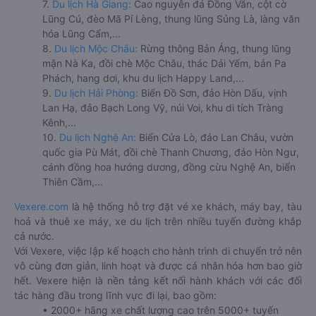
7.
Du lịch Hà Giang:
Cao nguyên đá Đồng Văn, cột cờ
Lũng Cú, đèo Mã Pí Lèng, thung lũng Sủng Là, làng văn
hóa Lũng Cẩm,...
8.
Du lịch Mộc Châu:
Rừng thông Bản Áng, thung lũng
mận Nà Ka, đồi chè Mộc Châu, thác Dải Yếm, bản Pa
Phách, hang dơi, khu du lịch Happy Land,...
9.
Du lịch Hải Phòng:
Biển Đồ Sơn, đảo Hòn Dấu, vịnh
Lan Hạ, đảo Bạch Long Vỹ, núi Voi, khu di tích Tràng
Kênh,...
10.
Du lịch Nghệ An:
Biển Cửa Lò, đảo Lan Châu, vườn
quốc gia Pù Mát, đồi chè Thanh Chương, đảo Hòn Ngư,
cánh đồng hoa hướng dương, đồng cừu Nghệ An, biển
Thiên Cầm,...
Vexere.com
là hệ thống hỗ trợ đặt vé xe khách, máy bay, tàu
hoả và thuê xe máy, xe du lịch trên nhiều tuyến đường khắp
cả nước.
Với Vexere, việc lập kế hoạch cho hành trình di chuyển trở nên
vô cùng đơn giản, linh hoạt và được cá nhân hóa hơn bao giờ
hết. Vexere hiện là nền tảng kết nối hành khách với các đối
tác hàng đầu trong lĩnh vực đi lại, bao gồm:
• 2000+ hãng xe chất lượng cao trên 5000+ tuyến