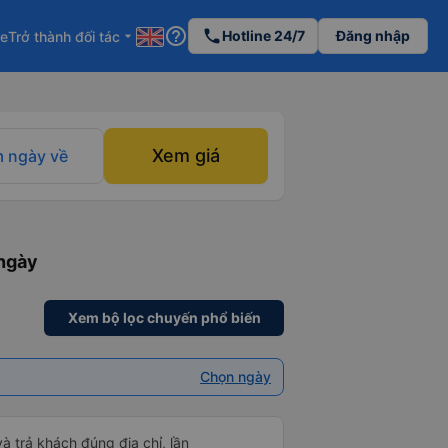
help_outline
phone
Hotline 24/7
Đăng nhập
re
Trở thành đối tác
arrow_drop_down
Xem giá
 ngày về
 ngày
Xem bộ lọc chuyến phổ biến
Chọn ngày
và trả khách đúng địa chỉ, lần