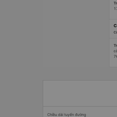
Tr
1
C
c
Tr
c
7
Chiều dài tuyến đường