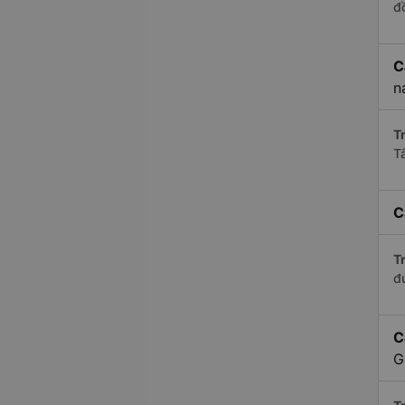
đ
C
n
Tr
T
C
Tr
đ
C
G