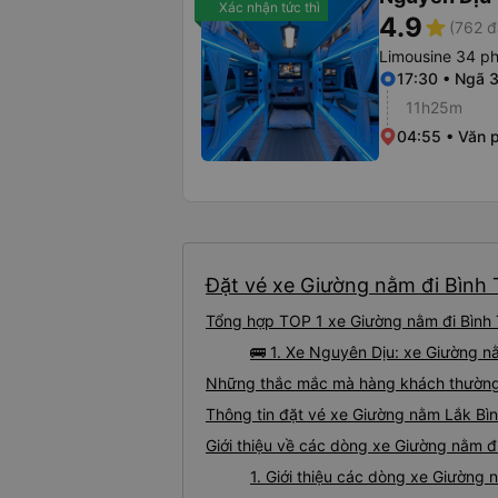
Xác nhận tức thì
4.9
star
(762 đ
Limousine 34 p
17:30 • Ngã 
11h25m
04:55 • Văn 
Đặt vé xe Giường nằm đi Bình T
Tổng hợp TOP 1 xe Giường nằm đi Bình 
🚌 1. Xe Nguyên Dịu: xe Giường n
Những thắc mắc mà hàng khách thường 
Thông tin đặt vé xe Giường nằm Lắk Bì
Giới thiệu về các dòng xe Giường nằm đ
1. Giới thiệu các dòng xe Giường 