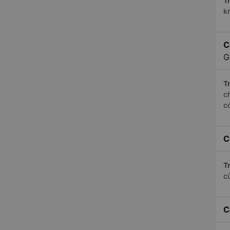
Tr
k
C
G
Tr
c
c
C
Tr
c
C