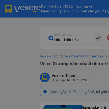
Cam kết hoàn 150% nếu nhà xe

không cung cấp dịch vụ vận chuyển (*)
in
Nơi xuất phát
import_export
Vé xe khách
xe đi Sài Gòn từ Đắk Lắk
Vé xe Giường nằm của 4 nhà xe từ
Vexere Team
Ngày cập nhật: 07/08/2026
Chọn ngày đi để xem giá vé, số ghế t
info
Nguyên Dịu