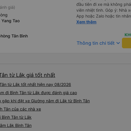
đầu tiên đi xe mà không phá
ánh giá)
viên nhiệt tình. Góp ý: Nhà 
hòng
App hoặc Zalo hoặc tin nhắn
3 Yang Tao
hành khách yên tâm đặc biệ
Xem thêm
thành cảm ơn, lần sau đặt vé
KH
phòng Tân Bình
keyboard_arrow_down
Thông tin chi tiết
ân từ Lắk giá tốt nhất
Tân từ Lắk tốt nhất hiện nay 08/2026
ằm đi Bình Tân từ Lắk được đánh giá cao
gặp khi đặt xe Giường nằm đi Lắk từ Bình Tân
nh Tân của các nhà xe
i Bình Tân từ Lắk
nằm Lắk Bình Tân