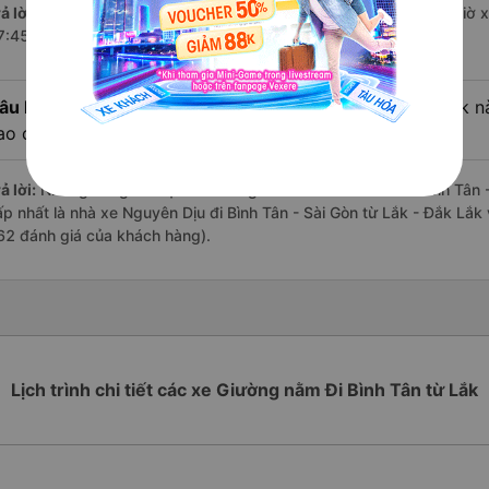
ả lời:
Chuyến
Giường nằm Lắk - Đắk Lắk Bình Tân - Sài Gòn
có giờ x
7:45 là của nhà xe Nguyên Dịu.
âu hỏi:
Review xe đi Bình Tân - Sài Gòn từ Lắk - Đắk Lắk nà
ao cấp nhất?
ả lời:
Những hãng có loại xe Giường nằm đi Lắk - Đắk Lắk Bình Tân - 
ấp nhất là nhà xe Nguyên Dịu đi Bình Tân - Sài Gòn từ Lắk - Đắk Lắk 
62 đánh giá của khách hàng).
Lịch trình chi tiết các xe Giường nằm Đi Bình Tân từ Lắk