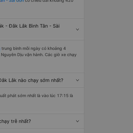
ân - Sài Gòn
có chiều dài khoảng 420
 - Đắk Lắk Bình Tân - Sài
n
trung bình mỗi ngày có khoảng 4
e Nguyên Dịu vận hành. Các giờ xe chạy
 Đắk Lắk nào chạy sớm nhất?
uất phát sớm nhất là vào lúc 17:15 là
chạy trễ nhất?