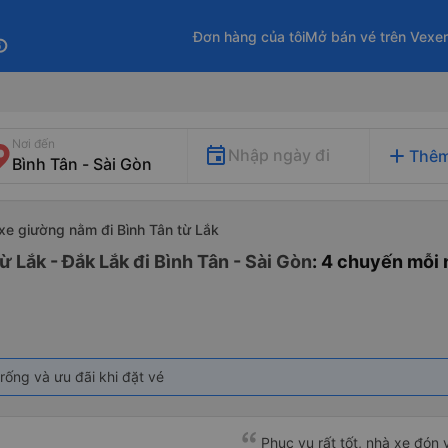
Đơn hàng của tôi
Mở bán vé trên Vexe
fo
Nơi đến
add
Nhập ngày đi
Thêm
xe giường nằm đi Bình Tân từ Lắk
 Lắk - Đắk Lắk đi Bình Tân - Sài Gòn
: 4 chuyến mỗi
rống và ưu đãi khi đặt vé
Phục vụ rất tốt, nhà xe đón 