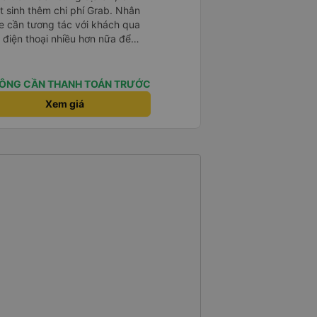
t sinh thêm chi phí Grab. Nhân
xe cần tương tác với khách qua
 điện thoại nhiều hơn nữa để
t là khách đặt vé qua App. Chân
 lại
ÔNG CẦN THANH TOÁN TRƯỚC
Xem giá