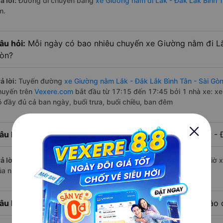
ả lời:
Đường di chuyển bằng
xe Giường nằm đi Lắk - Đắk Lắk Bình T
m.
âu hỏi:
Mỗi ngày có bao nhiêu chuyến xe Giường nằm đi Lắk
òn?
ả lời:
Tuyến đường
xe Giường nằm Lắk - Đắk Lắk Bình Tân - Sài Gò
huyến trên
Vexere.com
bắt đầu từ 17:15 đến 17:45 bởi 1 nhà xe: x
ó đầy đủ cả ban ngày, buổi trưa, buổi chiều, ban đêm
âu hỏi:
Nhà xe Giường nằm đi Bình Tân - Sài Gòn từ Lắk -
ả lời:
Chuyến
Giường nằm Lắk - Đắk Lắk Bình Tân - Sài Gòn
có giờ x
ủa nhà xe Nguyên Dịu.
âu hỏi:
Nhà xe đi Bình Tân - Sài Gòn từ Lắk - Đắk Lắk nào 