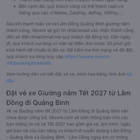
Bên cạnh đó, quý khách cũng có thể thanh toán vé
thông qua các ví Momo, ZaloPay, AirPay, VNPay,…
Sau khi thanh toán vé xe Lâm Đồng Quảng Bình giường nằm
thành công, Vexere sẽ gửi tin nhắn/email xác nhận thành công
đến số điện thoại/email mà quý khách đã đăng ký. Đến ngày
đi, quý khách vui lòng có mặt tại điểm đón trước 30 phút giờ
khởi hành để chuẩn bị lên xe. Để kiểm tra tình trạng vé đã đặt,
quý khách vui lòng truy cập
https://vexere.com/vi-
VN/booking/ticketinfo
Xem hướng dẫn chi tiết đặt vé xe, minh họa bằng hình ảnh
tại
đây
.
Đặt vé xe Giường nằm Tết 2027 từ Lâm
Đồng đi Quảng Bình
Vé xe Giường nằm tết 2027 từ Lâm Đồng đi Quảng Bình vẫn
chưa được công bố. Vexere.com sẽ sớm thông báo cho các
bạn thông tin vé xe Tết 2027 bao gồm giá vé, lịch trình, ngày
giờ bán vé của các hãng xe khách đi tuyến đường Lâm Đồng
- Quảng Bình và Quảng Bình - Lâm Đồng ngay khi có thông