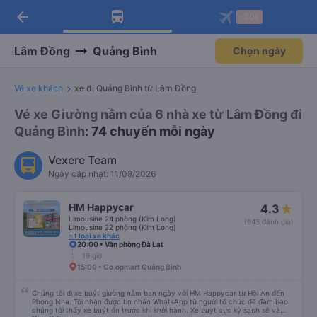
arrow_back
Tải app Vexere ngay!
Tải app Vexere
-30k
Mở app
Mở app
Nhận ưu đãi thành viên độc
-30k/ghế khi đặt vé máy bay qua
quyền
app
Lâm Đồng
Quảng Bình
Chọn ngày
Vé xe khách
xe đi Quảng Bình từ Lâm Đồng
Vé xe Giường nằm của 6 nhà xe từ Lâm Đồng đi
Quảng Bình
: 74 chuyến mỗi ngày
Vexere Team
Ngày cập nhật: 11/08/2026
HM Happycar
4.3
Limousine 24 phòng (Kim Long)
(943 đánh giá)
Limousine 22 phòng (Kim Long)
+1 loại xe khác
20:00 • Văn phòng Đà Lạt
19 giờ
15:00 • Co.opmart Quảng Bình
Chúng tôi đi xe buýt giường nằm ban ngày với HM Happycar từ Hội An đến
Phong Nha. Tôi nhận được tin nhắn WhatsApp từ người tổ chức để đảm bảo
chúng tôi thấy xe buýt ổn trước khi khởi hành. Xe buýt cực kỳ sạch sẽ và