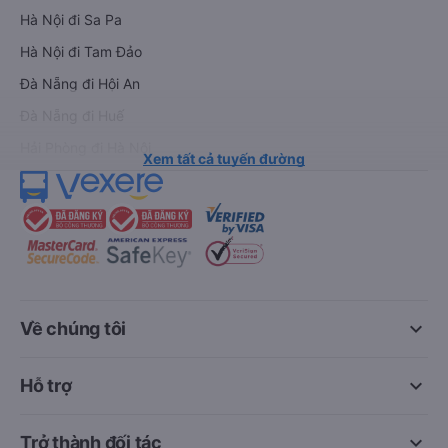
Hà Nội đi Sa Pa
Hà Nội đi Tam Đảo
Đà Nẵng đi Hội An
Đà Nẵng đi Huế
Hải Phòng đi Hà Nội
Xem tất cả tuyến đường
keyboard_arrow_down
Về chúng tôi
keyboard_arrow_down
Hỗ trợ
keyboard_arrow_down
Trở thành đối tác