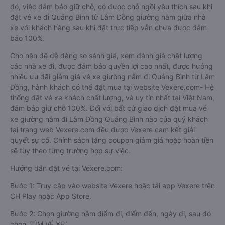
đó, việc đảm bảo giữ chỗ, có được chỗ ngồi yêu thích sau khi
đặt vé xe đi Quảng Bình từ Lâm Đồng giường nằm giữa nhà
xe với khách hàng sau khi đặt trực tiếp vẫn chưa được đảm
bảo 100%.
Cho nên để dễ dàng so sánh giá, xem đánh giá chất lượng
các nhà xe đi, được đảm bảo quyền lợi cao nhất, được hưởng
nhiều ưu đãi giảm giá vé xe giường nằm đi Quảng Bình từ Lâm
Đồng, hành khách có thể đặt mua tại website Vexere.com- Hệ
thống đặt vé xe khách chất lượng, và uy tín nhất tại Việt Nam,
đảm bảo giữ chỗ 100%. Đối với bất cứ giao dịch đặt mua vé
xe giường nằm đi Lâm Đồng Quảng Bình nào của quý khách
tại trang web Vexere.com đều được Vexere cam kết giải
quyết sự cố. Chính sách tặng coupon giảm giá hoặc hoàn tiền
sẽ tùy theo từng trường hợp sự việc.
Hướng dẫn đặt vé tại Vexere.com:
Bước 1: Truy cập vào website Vexere hoặc tải app Vexere trên
CH Play hoặc App Store.
Bước 2: Chọn giường nằm điểm đi, điểm đến, ngày đi, sau đó
chọn “TÌM VÉ XE”.