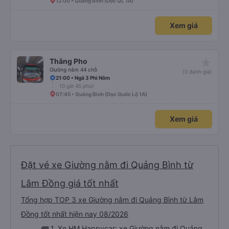
12:00 • Quảng Bình (Dọc QL 1A)
Xem giá
star_rate
Thắng Pho
Giường nằm 44 chỗ
(0 đánh giá)
21:00 • Ngã 3 Phi Nôm
10 giờ 45 phút
07:45 • Quảng Bình (Dọc Quốc Lộ 1A)
Xem giá
Đặt vé xe Giường nằm đi Quảng Bình từ
Lâm Đồng giá tốt nhất
Tổng hợp TOP 3 xe Giường nằm đi Quảng Bình từ Lâm
Đồng tốt nhất hiện nay 08/2026
🚌 1. Xe HM Happycar: xe Giường nằm đi Quảng