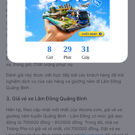
Xe giường nằm đi Quảng Bình từ Lâm Đồng tốt nhất được
phân loại chất lượng dựa trên đánh giá từ 1 đến 5 của khách
hàng với các tiêu chí như: Chất lượng xe giường nằm, Đúng
giờ, Chất lượng phục vụ trên
Vexere.com
. Đánh giá này được
viết trực tiếp bởi các khách hàng đã trải nghiệm các hãng Xe
Lâm Đồng đi Quảng Bình.
Xe giường nằm đi Quảng Bình từ Lâm Đồng được phân loại
chất lượng tốt nhất là xe HM Happycar đi Quảng Bình từ Lâm
Đồng đạt 4.3 / 5 điểm dựa trên các tiêu chí như: Chất lượng
xe, Đúng giờ, Chất lượng phục vụ.
Đánh giá này được viết trực tiếp bởi các khách hàng đã trải
nghiệm dịch vụ của các hãng xe giường nằm đi Lâm Đồng
Quảng Bình .
3. Giá vé xe Lâm Đồng Quảng Bình
Hiện tại, theo cập nhật mới nhất của Vexere.com, giá vé xe
giường nằm tuyến Quảng Bình - Lâm Đồng có mức giá dao
động từ 700000 đồng - 950000 đồng. Trong đó, nhà xe
Thắng Pho có giá vé rẻ nhất, chỉ 700000 đồng. Đặt vé xe
Lâm Đồng Quảng Bình chính hãng tại
Vexere.com
để có giá rẻ