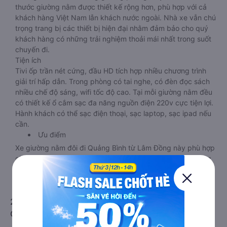
thước giường nằm được thiết kế rộng hơn, phù hợp với cả
khách hàng Việt Nam lẫn khách nước ngoài. Nhà xe vẫn chú
trọng trang bị các thiết bị hiện đại nhằm đảm bảo cho quý
khách hàng có những trải nghiệm thoải mái nhất trong suốt
chuyến đi.
Tiện ích
Tivi ốp trần nét cứng, đầu HD tích hợp nhiều chương trình
giải trí hấp dẫn. Trong phòng có tai nghe, có đèn đọc sách
nhiều chế độ sáng, wifi tốc độ cao. Tại mỗi giường nằm đều
có thiết kế ổ cắm sạc đa năng nguồn điện 220v cực tiện lợi.
Hành khách có thể sạc điện thoại, sạc laptop, sạc ipad nếu
cần.
Ưu điểm
Xe giường nằm đôi đi Quảng Bình từ Lâm Đồng này phù hợp
cho các cặp đôi hoặc gia đình có bé nhỏ vì diện tích phòng
rộng, riêng tư. Một điểm cộng lớn cho loại xe này là không
bắt khách dọc đường, tránh được tình trạng bị nhồi nhét
trong quá trình di chuyển.
2. Về chất lượng, review, đánh giá nhà xe Lâm Đồng
Quảng Bình giường nằm