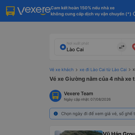
Cam kết hoàn 150% nếu nhà xe

không cung cấp dịch vụ vận chuyển (*)
in
Nơi xuất phát
import_export
x
Vé xe khách
xe đi Lào Cai từ Lào Cai
Vé xe Giường nằm của 4 nhà xe từ
Vexere Team
Ngày cập nhật: 07/08/2026
Chọn ngày đi để xem giá vé, số ghế t
info
Vũ Hán Gro