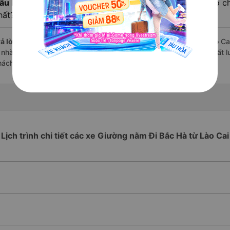
âu hỏi:
Review xe đi Bắc Hà - Lào Cai từ Lào Cai nào có ch
hất?
ả lời:
Những hãng có loại xe Giường nằm đi Lào Cai Bắc Hà - Lào Cai
à nhà xe Vũ Hán Group đi Bắc Hà - Lào Cai từ Lào Cai với điểm chất 
hách hàng).
Lịch trình chi tiết các xe Giường nằm Đi Bắc Hà từ Lào Cai