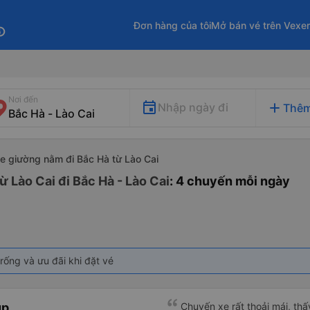
Đơn hàng của tôi
Mở bán vé trên Vexe
fo
Nơi đến
add
Nhập ngày đi
Thêm
e giường nằm đi Bắc Hà từ Lào Cai
 Lào Cai đi Bắc Hà - Lào Cai
: 4 chuyến mỗi ngày
rống và ưu đãi khi đặt vé
up
Chuyến xe rất thoải mái, th