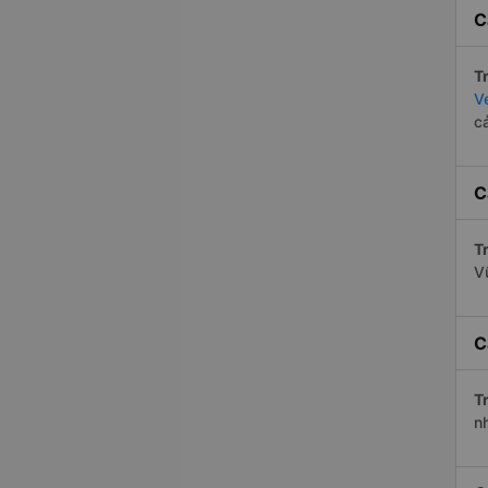
C
Tr
V
c
C
Tr
V
C
Tr
n