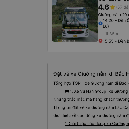
4.6
star
(57 đá
Giường nằm 20 
14:20 • Đền 
Lu)
1h35m
15:55 • Đền 
Đặt vé xe Giường nằm đi Bắc Hà
Tổng hợp TOP 1 xe Giường nằm đi Bắc H
🚌 1. Xe Vũ Hán Group: xe Giường
Những thắc mắc mà hàng khách thường 
Thông tin đặt vé xe Giường nằm Lào Ca
Giới thiệu về các dòng xe Giường nằm đ
1. Giới thiệu các dòng xe Giường