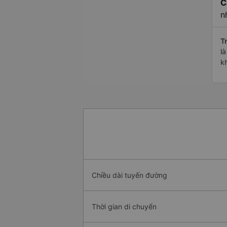
C
n
Tr
l
k
Chiều dài tuyến đường
Thời gian di chuyển