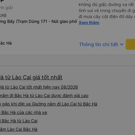
không đủ giấc đường xa rất 
nh giá)
tình vui vẻ trong chuyến đi
chỗ
đi mưa cây cột điện đổ dây
Ông Bẩy (Trạm Dừng 171 - Nút giao phố
tài cùng nhau dựng tạm cho xe qua mà thấy nghề này khổ
Xem thêm
quá 🤣 mong nhà xe tăng lư
động lực haha
Bắc Hà
keyboard_arrow_down
Thông tin chi tiết
 từ Lào Cai giá tốt nhất
à từ Lào Cai tốt nhất hiện nay 08/2026
 nằm đi Bắc Hà từ Lào Cai được đánh giá cao
gặp khi đặt xe Giường nằm đi Lào Cai từ Bắc Hà
i Bắc Hà của các nhà xe
i Bắc Hà từ Lào Cai
 nằm Lào Cai Bắc Hà