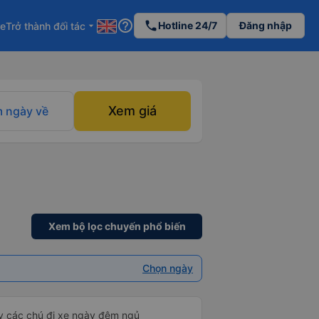
help_outline
phone
Hotline 24/7
Đăng nhập
re
Trở thành đối tác
arrow_drop_down
Xem giá
 ngày về
Xem bộ lọc chuyến phổ biến
Chọn ngày
ấy các chú đi xe ngày đêm ngủ