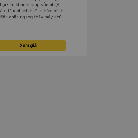
hại sức khỏe nhưng vẫn nhiệt
 gặp đủ mọi tình huống hôm mình
 điện chắn ngang thấy mấy chú
ơng cho các chú để có thêm
Xem giá