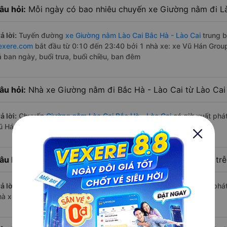
âu hỏi:
Mỗi ngày có bao nhiêu chuyến xe Giường nằm đi Là
ả lời:
Tuyến đường
xe Giường nằm Lào Cai Bắc Hà - Lào Cai
trung b
exere.com
bắt đầu từ 0:10 đến 23:40 bởi 1 nhà xe: xe Vũ Hán Grou
ả ban ngày, buổi trưa, buổi chiều, ban đêm
âu hỏi:
Nhà xe Giường nằm đi Bắc Hà - Lào Cai từ Lào Cai
ả lời:
Chuyến
Giường nằm Lào Cai Bắc Hà - Lào Cai
có giờ xuất phát
ũ Hán Group.
âu hỏi:
Nhà xe đi Bắc Hà - Lào Cai từ Lào Cai nào chạy trễ
ả lời:
Chuyến
Giường nằm Lào Cai Bắc Hà - Lào Cai
có giờ xuất phát
hà xe Vũ Hán Group.