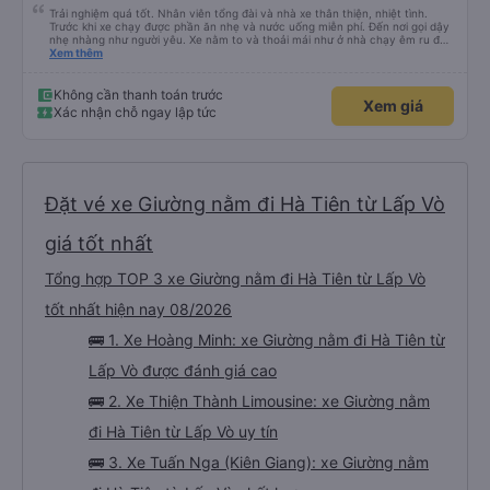
Trải nghiệm quá tốt. Nhân viên tổng đài và nhà xe thân thiện, nhiệt tình.
Trước khi xe chạy được phần ăn nhẹ và nước uống miễn phí. Đến nơi gọi dậy
nhẹ nhàng như người yêu. Xe nằm to và thoải mái như ở nhà chạy êm ru đến
nơi lúc nào không hay luôn. I had very good experience with this bus
Xem thêm
operator. The staff are friendly and helpful. Before getting on the bus, we
were offered light meals and drinks. When the bus has arrived, the staff
woke us up as they were waking up up their lovers. If you are foreigners and
Không cần thanh toán trước
Xem giá
planning to take this bus, please don’t hesitate as the seats are big and
Xác nhận chỗ ngay lập tức
comfortable enough for you to sleep on.
Đặt vé xe Giường nằm đi Hà Tiên từ Lấp Vò
giá tốt nhất
Tổng hợp TOP 3 xe Giường nằm đi Hà Tiên từ Lấp Vò
tốt nhất hiện nay 08/2026
🚌 1. Xe Hoàng Minh: xe Giường nằm đi Hà Tiên từ
Lấp Vò được đánh giá cao
🚌 2. Xe Thiện Thành Limousine: xe Giường nằm
đi Hà Tiên từ Lấp Vò uy tín
🚌 3. Xe Tuấn Nga (Kiên Giang): xe Giường nằm