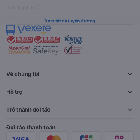
Đà Nẵng đi Huế
Hải Phòng đi Hà Nội
Xem tất cả tuyến đường
keyboard_arrow_down
Về chúng tôi
keyboard_arrow_down
Hỗ trợ
keyboard_arrow_down
Trở thành đối tác
Đối tác thanh toán