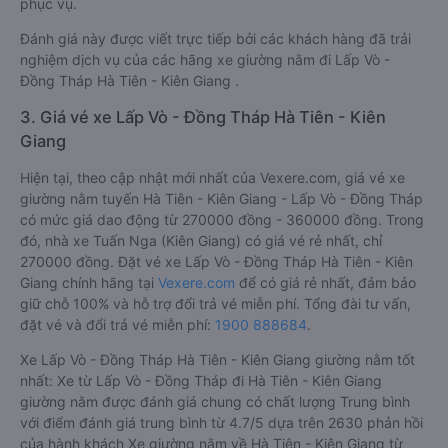
phục vụ.
Đánh giá này được viết trực tiếp bởi các khách hàng đã trải
nghiệm dịch vụ của các hãng xe giường nằm đi Lấp Vò -
Đồng Tháp Hà Tiên - Kiên Giang .
3. Giá vé xe Lấp Vò - Đồng Tháp Hà Tiên - Kiên
Giang
Hiện tại, theo cập nhật mới nhất của Vexere.com, giá vé xe
giường nằm tuyến Hà Tiên - Kiên Giang - Lấp Vò - Đồng Tháp
có mức giá dao động từ 270000 đồng - 360000 đồng. Trong
đó, nhà xe Tuấn Nga (Kiên Giang) có giá vé rẻ nhất, chỉ
270000 đồng. Đặt vé xe Lấp Vò - Đồng Tháp Hà Tiên - Kiên
Giang chính hãng tại
Vexere.com
để có giá rẻ nhất, đảm bảo
giữ chỗ 100% và hỗ trợ đổi trả vé miễn phí. Tổng đài tư vấn,
đặt vé và đổi trả vé miễn phí:
1900 888684
.
Xe Lấp Vò - Đồng Tháp Hà Tiên - Kiên Giang giường nằm tốt
nhất: Xe từ Lấp Vò - Đồng Tháp đi Hà Tiên - Kiên Giang
giường nằm được đánh giá chung có chất lượng Trung bình
với điểm đánh giá trung bình từ 4.7/5 dựa trên 2630 phản hồi
của hành khách Xe giường nằm về Hà Tiên - Kiên Giang từ