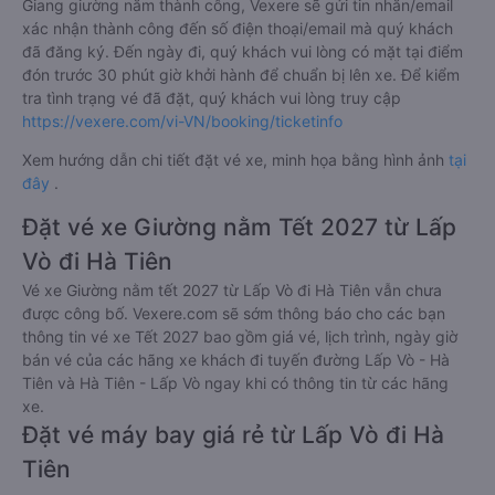
Giang giường nằm thành công, Vexere sẽ gửi tin nhắn/email
xác nhận thành công đến số điện thoại/email mà quý khách
đã đăng ký. Đến ngày đi, quý khách vui lòng có mặt tại điểm
đón trước 30 phút giờ khởi hành để chuẩn bị lên xe. Để kiểm
tra tình trạng vé đã đặt, quý khách vui lòng truy cập
https://vexere.com/vi-VN/booking/ticketinfo
Xem hướng dẫn chi tiết đặt vé xe, minh họa bằng hình ảnh
tại
đây
.
Đặt vé xe Giường nằm Tết 2027 từ Lấp
Vò đi Hà Tiên
Vé xe Giường nằm tết 2027 từ Lấp Vò đi Hà Tiên vẫn chưa
được công bố. Vexere.com sẽ sớm thông báo cho các bạn
thông tin vé xe Tết 2027 bao gồm giá vé, lịch trình, ngày giờ
bán vé của các hãng xe khách đi tuyến đường Lấp Vò - Hà
Tiên và Hà Tiên - Lấp Vò ngay khi có thông tin từ các hãng
xe.
Đặt vé máy bay giá rẻ từ Lấp Vò đi Hà
Tiên