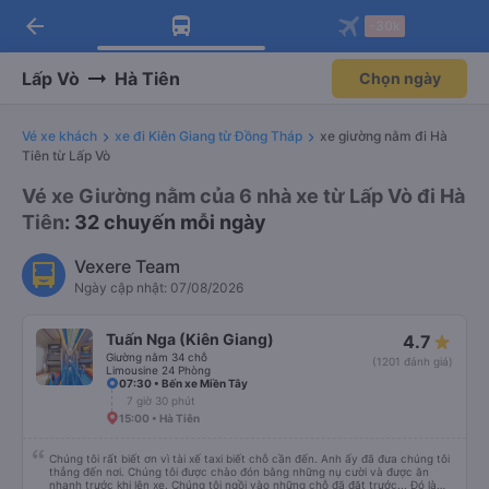
arrow_back
Tải app Vexere ngay!
Tải app Vexere
-30k
Mở app
Mở app
Nhận ưu đãi thành viên độc
-30k/ghế khi đặt vé máy bay qua
quyền
app
Lấp Vò
Hà Tiên
Chọn ngày
Vé xe khách
xe đi Kiên Giang từ Đồng Tháp
xe giường nằm đi Hà
Tiên từ Lấp Vò
Vé xe Giường nằm của 6 nhà xe từ Lấp Vò đi Hà
Tiên
: 32 chuyến mỗi ngày
Vexere Team
Ngày cập nhật: 07/08/2026
Tuấn Nga (Kiên Giang)
4.7
Giường nằm 34 chỗ
(1201 đánh giá)
Limousine 24 Phòng
07:30 • Bến xe Miền Tây
7 giờ 30 phút
15:00 • Hà Tiên
Chúng tôi rất biết ơn vì tài xế taxi biết chỗ cần đến. Anh ấy đã đưa chúng tôi
thẳng đến nơi. Chúng tôi được chào đón bằng những nụ cười và được ăn
nhanh trước khi lên xe. Chúng tôi ngồi vào những chỗ đã đặt trước... Đó là