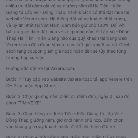
nhiều ưu đãi giảm giá vé xe giường nằm đi Hà Tiên - Kiên
Giang từ Lấp Vò - Đồng Tháp, hành khách có thể đặt mua tại
website Vexere.com- Hệ thống đặt vé xe khách chất lượng,
và uy tín nhất tại Việt Nam, đảm bảo giữ chỗ 100%. Đối với
bất cứ giao dịch đặt mua vé xe giường nằm đi Lấp Vò - Đồng
Tháp Hà Tiên - Kiên Giang nào của quý khách tại trang web
Vexere.com đều được Vexere cam kết giải quyết sự cố. Chính
sách tặng coupon giảm giá hoặc hoàn tiền sẽ tùy theo từng
trường hợp sự việc.
Hướng dẫn đặt vé tại Vexere.com:
Bước 1: Truy cập vào website Vexere hoặc tải app Vexere trên
CH Play hoặc App Store.
Bước 2: Chọn giường nằm điểm đi, điểm đến, ngày đi, sau đó
chọn “TÌM VÉ XE”.
Bước 3: Chọn hãng xe đi Hà Tiên - Kiên Giang từ Lấp Vò -
Đồng Tháp giường nằm, giờ khởi hành phù hợp. Bấm chọn
vào khung giờ quý khách muốn đi để tiến hành đặt vé.
Bước 4: Chọn vị trí/giường ghế, điểm đón, điểm trả và nhập