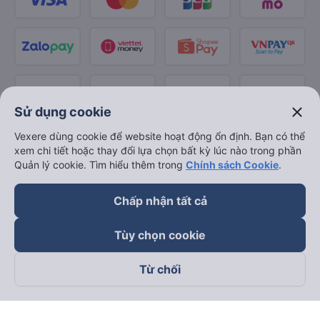
close
Sử dụng cookie
Vexere dùng cookie để website hoạt động ổn định. Bạn có thể
xem chi tiết hoặc thay đổi lựa chọn bất kỳ lúc nào trong phần
Quản lý cookie. Tìm hiểu thêm trong
Chính sách Cookie
.
Chấp nhận tất cả
Tùy chọn cookie
Từ chối
Theo dõi chúng tôi trên
Facebook
Tiktok
Youtube