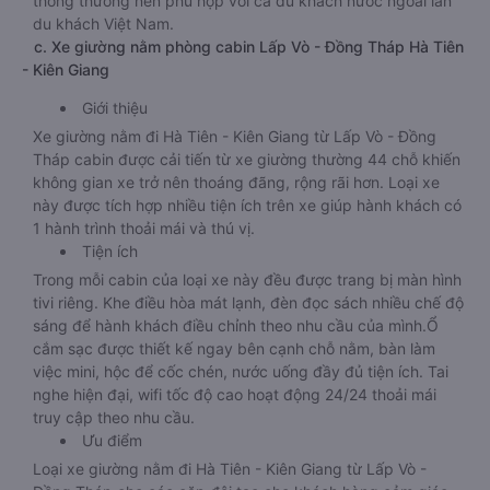
thông thường nên phù hợp với cả du khách nước ngoài lẫn
du khách Việt Nam.
c. Xe giường nằm phòng cabin Lấp Vò - Đồng Tháp Hà Tiên
- Kiên Giang
Giới thiệu
Xe giường nằm đi Hà Tiên - Kiên Giang từ Lấp Vò - Đồng
Tháp cabin được cải tiến từ xe giường thường 44 chỗ khiến
không gian xe trở nên thoáng đãng, rộng rãi hơn. Loại xe
này được tích hợp nhiều tiện ích trên xe giúp hành khách có
1 hành trình thoải mái và thú vị.
Tiện ích
Trong mỗi cabin của loại xe này đều được trang bị màn hình
tivi riêng. Khe điều hòa mát lạnh, đèn đọc sách nhiều chế độ
sáng để hành khách điều chỉnh theo nhu cầu của mình.Ổ
cắm sạc được thiết kế ngay bên cạnh chỗ nằm, bàn làm
việc mini, hộc để cốc chén, nước uống đầy đủ tiện ích. Tai
nghe hiện đại, wifi tốc độ cao hoạt động 24/24 thoải mái
truy cập theo nhu cầu.
Ưu điểm
Loại xe giường nằm đi Hà Tiên - Kiên Giang từ Lấp Vò -