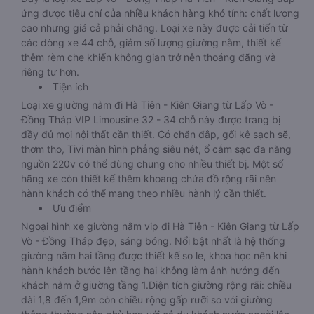
ứng được tiêu chí của nhiều khách hàng khó tính: chất lượng
cao nhưng giá cả phải chăng. Loại xe này được cải tiến từ
các dòng xe 44 chỗ, giảm số lượng giường nằm, thiết kế
thêm rèm che khiến không gian trở nên thoáng đãng và
riêng tư hơn.
Tiện ích
Loại xe giường nằm đi Hà Tiên - Kiên Giang từ Lấp Vò -
Đồng Tháp VIP Limousine 32 - 34 chỗ này được trang bị
đầy đủ mọi nội thất cần thiết. Có chăn đắp, gối kê sạch sẽ,
thơm tho, Tivi màn hình phẳng siêu nét, ổ cắm sạc đa năng
nguồn 220v có thể dùng chung cho nhiều thiết bị. Một số
hãng xe còn thiết kế thêm khoang chứa đồ rộng rãi nên
hành khách có thể mang theo nhiều hành lý cần thiết.
Ưu điểm
Ngoại hình xe giường nằm vip đi Hà Tiên - Kiên Giang từ Lấp
Vò - Đồng Tháp đẹp, sáng bóng. Nổi bật nhất là hệ thống
giường nằm hai tầng được thiết kế so le, khoa học nên khi
hành khách bước lên tầng hai không làm ảnh hưởng đến
khách nằm ở giường tầng 1.Diện tích giường rộng rãi: chiều
dài 1,8 đến 1,9m còn chiều rộng gấp rưỡi so với giường