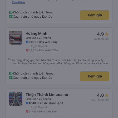
bốn chỗ ngồi ở phía sau cùng của xe... Các con tôi gọi đó là &quot;xe xóc
Xem thêm
nảy&quot; vì chuyến đi rất rất gập ghềnh. Tài xế của chúng tôi là một người
lái xe Việt Nam điển hình. Chuyến đi rất đẹp với những con kênh và những
ngôi nhà ven kênh.
Không cần thanh toán trước
Xem giá
Xác nhận chỗ ngay lập tức
Hoàng Minh
4.9
Limousine 24 Phòng
(43 đánh giá)
01:00 • Cầu Vàm Cống
4 giờ 30 phút
05:30 • Bến xe Hà Tiên
Xe chsjy đúng giờ, đến bến Phà Thạnh thới, bác tài tận tâm dùng xe máy
nhanh nhẹn đưa hai vợ chồng mình đến phòng vé. Cảm ơn bác tài và nhà xe
Không cần thanh toán trước
Xem giá
Xác nhận chỗ ngay lập tức
Thiện Thành Limousine
4.8
Limousine 24 phòng
(1387 đánh giá)
17:40 • Lấp Vò - Quốc lộ 80
3 giờ 20 phút
21:00 • Bến xe Hà Tiên