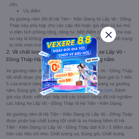
cần.
Ưu điểm
Xe giường nằm đôi đi Hà Tiên - Kiên Giang từ Lấp Vò - Đồng
Tháp này phù hợp cho các cặp đôi hoặc gia đình có bé nhỏ
vì diện tích phòng rộng, riêng tư. Một điểm cộng lớn cho loại
xe này là không bắt khách dọc đường, tránh được tình trạng
bị nhồi nhét trong quá trình di chuyển.
2. Về chất lượng, review, đánh giá nhà xe Lấp Vò -
Đồng Tháp Hà Tiên - Kiên Giang giường nằm
Xe giường nằm đi Hà Tiên - Kiên Giang từ Lấp Vò - Đồng Tháp
tốt nhất được phân loại chất lượng dựa trên đánh giá từ 1 đến
5 của khách hàng với các tiêu chí như: Chất lượng xe giường
nằm, Đúng giờ, Chất lượng phục vụ trên
Vexere.com
. Đánh
giá này được viết trực tiếp bởi các khách hàng đã trải nghiệm
các hãng Xe Lấp Vò - Đồng Tháp đi Hà Tiên - Kiên Giang.
Xe giường nằm đi Hà Tiên - Kiên Giang từ Lấp Vò - Đồng Tháp
được phân loại chất lượng tốt nhất là xe Hoàng Minh đi Hà
Tiên - Kiên Giang từ Lấp Vò - Đồng Tháp đạt 4.9 / 5 điểm dựa
trên các tiêu chí như: Chất lượng xe, Đúng giờ, Chất lượng