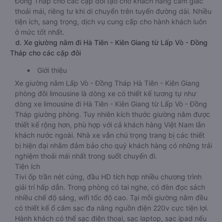
Đồng Tháp cho các cặp đôi tạo cho khách hàng cảm giác
thoải mái, riêng tư khi di chuyển trên tuyến đường dài. Nhiều
tiện ích, sang trọng, dịch vụ cung cấp cho hành khách luôn
ở mức tốt nhất.
d. Xe giường nằm đi Hà Tiên - Kiên Giang từ Lấp Vò - Đồng
Tháp cho các cặp đôi
Giới thiệu
Xe giường nằm Lấp Vò - Đồng Tháp Hà Tiên - Kiên Giang
phòng đôi limousine là dòng xe có thiết kế tương tự như
dòng xe limousine đi Hà Tiên - Kiên Giang từ Lấp Vò - Đồng
Tháp giường phòng. Tuy nhiên kích thước giường nằm được
thiết kế rộng hơn, phù hợp với cả khách hàng Việt Nam lẫn
khách nước ngoài. Nhà xe vẫn chú trọng trang bị các thiết
bị hiện đại nhằm đảm bảo cho quý khách hàng có những trải
nghiệm thoải mái nhất trong suốt chuyến đi.
Tiện ích
Tivi ốp trần nét cứng, đầu HD tích hợp nhiều chương trình
giải trí hấp dẫn. Trong phòng có tai nghe, có đèn đọc sách
nhiều chế độ sáng, wifi tốc độ cao. Tại mỗi giường nằm đều
có thiết kế ổ cắm sạc đa năng nguồn điện 220v cực tiện lợi.
Hành khách có thể sạc điện thoại, sạc laptop, sạc ipad nếu