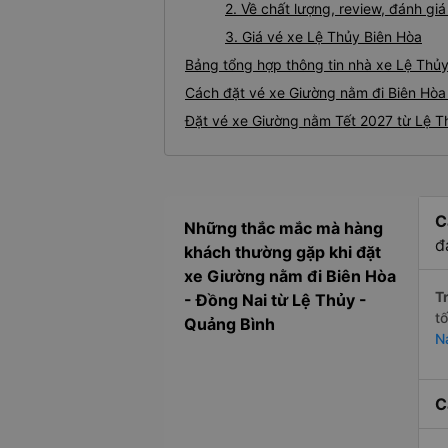
2. Về chất lượng, review, đánh g
3. Giá vé xe Lệ Thủy Biên Hòa
Bảng tổng hợp thông tin nhà xe Lệ Thủy
Cách đặt vé xe Giường nằm đi Biên Hòa 
Đặt vé xe Giường nằm Tết 2027 từ Lệ T
C
Những thắc mắc mà hàng
đ
khách thường gặp khi đặt
xe Giường nằm đi Biên Hòa
Tr
- Đồng Nai từ Lệ Thủy -
t
Quảng Bình
N
C