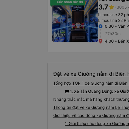
Xác nhận tức thì
3.7
star
(3005 
Limousine 32 p
Limousine 22 P
10:30 • Văn 
27h30m
14:00 • Bến 
Đặt vé xe Giường nằm đi Biên 
Tổng hợp TOP 1 xe Giường nằm đi Biên 
🚌 1. Xe Tân Quang Dũng: xe Giư
Những thắc mắc mà hàng khách thường 
Thông tin đặt vé xe Giường nằm Lệ Thủ
Giới thiệu về các dòng xe Giường nằm đ
1. Giới thiệu các dòng xe Giường