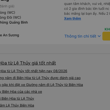
quan tâm khách, vui vẻ, nhiệt tình. Trong
đánh giá)
có 2 gia đình bác lớn tuổi nc
hòng (WC)
bác mắng lại bạn ấy. Nếu 2 
hòng Đôi (WC)
ngược lại nha. Bạn ấy nhắc n
Xem thêm
Phòng Quảng Bình
đến lỗi mình ngủ còn mơ đượ
nhau xuất hiện trong giấc mơ của mình luôn. Nên nếu bạn
KH
bị phản ánh thì đừng trừ lươ
Xe An Sương
keyboard_arrow_down
Thông tin chi tiết
thì bảo bạn ấy liên hệ sđt c
đuôi 666, chuyến ĐH-NT ngày
iu còn đổi cho mình phòng đ
(một mình) yêu luôn. Nhưng
lần xe rẽ 1 cái là ✈️ Ít đi x
Hòa từ Lệ Thủy giá tốt nhất
10/10.
Hòa từ Lệ Thủy tốt nhất hiện nay 08/2026
ờng nằm đi Biên Hòa từ Lệ Thủy được đánh giá cao
gặp khi đặt xe Giường nằm đi Lệ Thủy từ Biên Hòa
y Biên Hòa của các nhà xe
i Biên Hòa từ Lệ Thủy
 nằm Lệ Thủy Biên Hòa