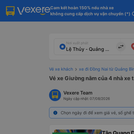
Cam kết hoàn 150% nếu nhà xe

không cung cấp dịch vụ vận chuyển (*)
in
Nơi xuất phát
import_export
Vé xe khách
xe đi Đồng Nai từ Quảng Bì
Vé xe Giường nằm của 4 nhà xe t
Vexere Team
Ngày cập nhật: 07/08/2026
Chọn ngày đi để xem giá vé, số ghế t
info
Tân Quang 