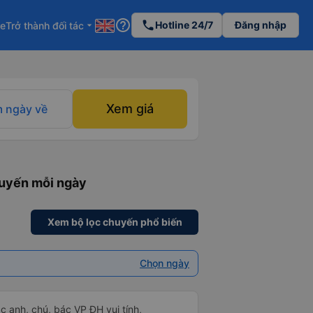
help_outline
phone
Hotline 24/7
Đăng nhập
re
Trở thành đối tác
arrow_drop_down
Xem giá
 ngày về
huyến mỗi ngày
Xem bộ lọc chuyến phổ biến
Chọn ngày
ác anh, chú, bác VP ĐH vui tính,