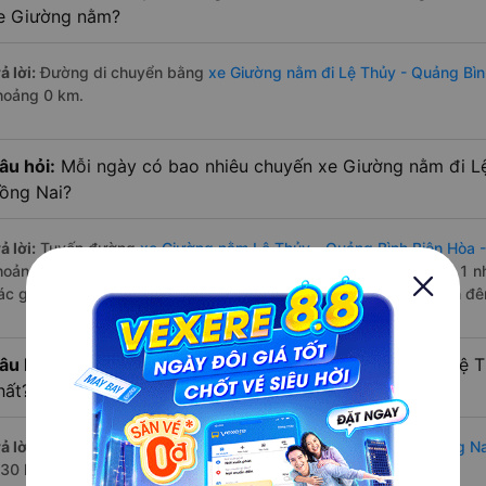
e Giường nằm?
ả lời:
Đường di chuyển bằng
xe Giường nằm đi Lệ Thủy - Quảng Bìn
hoảng 0 km.
âu hỏi:
Mỗi ngày có bao nhiêu chuyến xe Giường nằm đi Lệ
ồng Nai?
ả lời:
Tuyến đường
xe Giường nằm Lệ Thủy - Quảng Bình Biên Hòa 
hoảng 8 chuyến trên
Vexere.com
bắt đầu từ 3:30 đến 10:30 bởi 1 
ác giờ xe chạy có đầy đủ cả ban ngày, buổi trưa, buổi chiều, ban đ
âu hỏi:
Nhà xe Giường nằm đi Biên Hòa - Đồng Nai từ Lệ 
hất?
ả lời:
Chuyến
Giường nằm Lệ Thủy - Quảng Bình Biên Hòa - Đồng Na
:30 là của nhà xe Tân Quang Dũng.