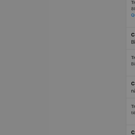
Tr
8
Q
C
B
Tr
B
C
n
Tr
t
C