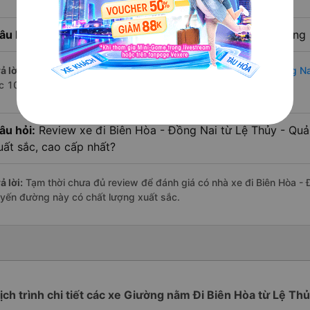
âu hỏi:
Nhà xe đi Biên Hòa - Đồng Nai từ Lệ Thủy - Quảng 
ả lời:
Chuyến
Giường nằm Lệ Thủy - Quảng Bình Biên Hòa - Đồng Na
úc 10:30 là của nhà xe Tân Quang Dũng.
âu hỏi:
Review xe đi Biên Hòa - Đồng Nai từ Lệ Thủy - Quản
uất sắc, cao cấp nhất?
ả lời:
Tạm thời chưa đủ review để đánh giá có nhà xe đi Biên Hòa - 
uyến đường này có chất lượng xuất sắc.
ịch trình chi tiết các xe Giường nằm Đi Biên Hòa từ Lệ Th