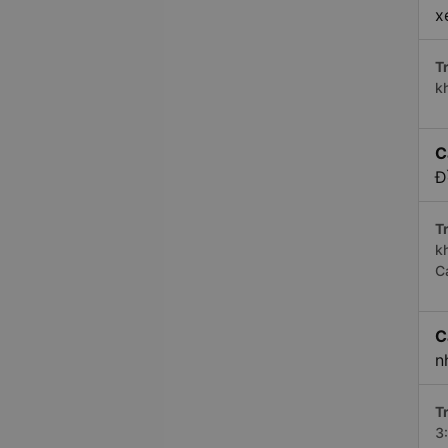
x
Tr
k
C
Đ
Tr
k
C
C
n
Tr
3