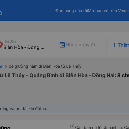
Đơn hàng của tôi
Mở bán vé trên Vexe
fo
Nơi đến
add
Nhập ngày đi
Thêm
xe giường nằm đi Biên Hòa từ Lệ Thủy
nh
ừ Lệ Thủy - Quảng Bình đi Biên Hòa - Đồng Nai
: 8 c
rống và ưu đãi khi đặt vé
Dũng
Các bạn nữ lễ tân xinh iu. C