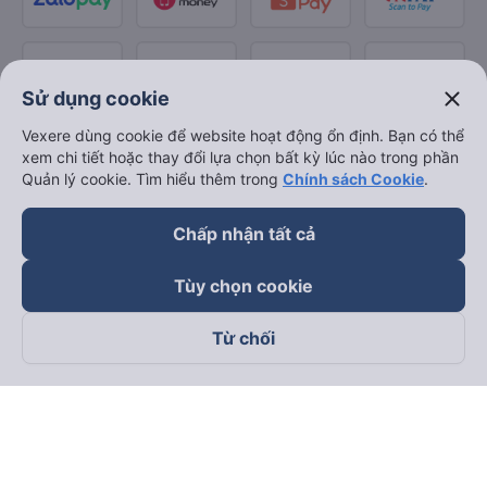
close
Sử dụng cookie
Vexere dùng cookie để website hoạt động ổn định. Bạn có thể
xem chi tiết hoặc thay đổi lựa chọn bất kỳ lúc nào trong phần
Quản lý cookie. Tìm hiểu thêm trong
Chính sách Cookie
.
Chấp nhận tất cả
Tùy chọn cookie
Từ chối
Theo dõi chúng tôi trên
Facebook
Tiktok
Youtube
Công ty TNHH Thương Mại Dịch Vụ Vexere