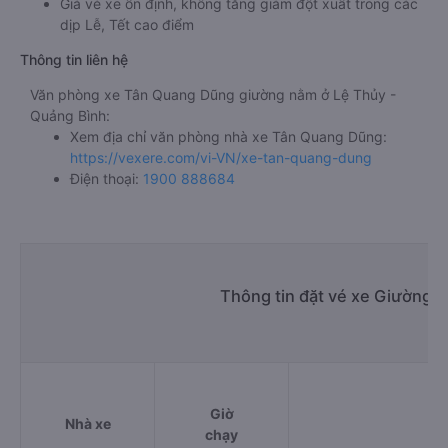
Giá vé xe ổn định, không tăng giảm đột xuất trong các
dịp Lễ, Tết cao điểm
Thông tin liên hệ
Văn phòng xe Tân Quang Dũng giường nằm ở Lệ Thủy -
Quảng Bình:
Xem địa chỉ văn phòng nhà xe Tân Quang Dũng:
https://vexere.com/vi-VN/xe-tan-quang-dung
Điện thoại:
1900 888684
Thông tin đặt vé xe Giường 
Giờ
Nhà xe
Đ
chạy