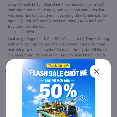
sáng để hành khách điều chỉnh theo nhu cầu của mình.Ổ
cắm sạc được thiết kế ngay bên cạnh chỗ nằm, bàn làm
việc mini, hộc để cốc chén, nước uống đầy đủ tiện ích. Tai
nghe hiện đại, wifi tốc độ cao hoạt động 24/24 thoải mái
truy cập theo nhu cầu.
Ưu điểm
Loại xe giường nằm đi Chư Sê - Gia Lai từ Lệ Thủy - Quảng
Bình cho các cặp đôi tạo cho khách hàng cảm giác thoải
mái, riêng tư khi di chuyển trên tuyến đường dài. Nhiều tiện
ích, sang trọng, dịch vụ cung cấp cho hành khách luôn ở
mức tốt nhất.
d. Xe giường nằm đi Chư Sê - Gia Lai từ Lệ Thủy - Quảng
Bình cho các cặp đôi
Giới thiệu
Xe giường nằm Lệ Thủy - Quảng Bình Chư Sê - Gia Lai
phòng đôi limousine là dòng xe có thiết kế tương tự như
dòng xe limousine đi Chư Sê - Gia Lai từ Lệ Thủy - Quảng
Bình giường phòng. Tuy nhiên kích thước giường nằm được
thiết kế rộng hơn, phù hợp với cả khách hàng Việt Nam lẫn
khách nước ngoài. Nhà xe vẫn chú trọng trang bị các thiết