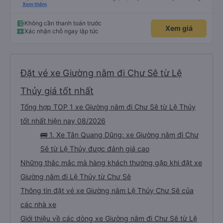
xấu thì mình ngược lại nha. Bạn ấy nhắc nhở rất đúng. 2 bác nói rất to. To
Xem thêm
đến lỗi mình ngủ còn mơ được câu chuyện các bác nói với nhau xuất hiện
trong giấc mơ của mình luôn. Nên nếu bạn ấy bị phản ánh thì đừng trừ lương
bạn ấy nha. Nếu bạn ấy bị trừ thì bảo bạn ấy liên hệ sđt của mình, mình hỗ
Không cần thanh toán trước
Xem giá
trợ ạ. Số mình đuôi 666, chuyến ĐH-NT ngày 16/1. À các bạn nữ lễ tân xinh
Xác nhận chỗ ngay lập tức
iu còn đổi cho mình phòng đơn sang đôi xong còn note là (một mình) yêu
luôn. Nhưng phòng đôi mà nằm một thì mỗi lần xe rẽ 1 cái là ✈️ Ít đi xe khách
nhưng đủ để đánh giá 10/10.
Đặt vé xe Giường nằm đi Chư Sê từ Lệ
Thủy giá tốt nhất
Tổng hợp TOP 1 xe Giường nằm đi Chư Sê từ Lệ Thủy
tốt nhất hiện nay 08/2026
🚌 1. Xe Tân Quang Dũng: xe Giường nằm đi Chư
Sê từ Lệ Thủy được đánh giá cao
Những thắc mắc mà hàng khách thường gặp khi đặt xe
Giường nằm đi Lệ Thủy từ Chư Sê
Thông tin đặt vé xe Giường nằm Lệ Thủy Chư Sê của
các nhà xe
Giới thiệu về các dòng xe Giường nằm đi Chư Sê từ Lệ