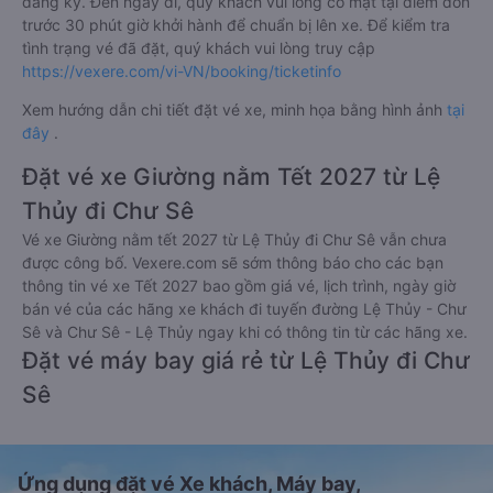
đăng ký. Đến ngày đi, quý khách vui lòng có mặt tại điểm đón
trước 30 phút giờ khởi hành để chuẩn bị lên xe. Để kiểm tra
tình trạng vé đã đặt, quý khách vui lòng truy cập
https://vexere.com/vi-VN/booking/ticketinfo
Xem hướng dẫn chi tiết đặt vé xe, minh họa bằng hình ảnh
tại
đây
.
Đặt vé xe Giường nằm Tết 2027 từ Lệ
Thủy đi Chư Sê
Vé xe Giường nằm tết 2027 từ Lệ Thủy đi Chư Sê vẫn chưa
được công bố. Vexere.com sẽ sớm thông báo cho các bạn
thông tin vé xe Tết 2027 bao gồm giá vé, lịch trình, ngày giờ
bán vé của các hãng xe khách đi tuyến đường Lệ Thủy - Chư
Sê và Chư Sê - Lệ Thủy ngay khi có thông tin từ các hãng xe.
Đặt vé máy bay giá rẻ từ Lệ Thủy đi Chư
Sê
Ứng dụng đặt vé Xe khách, Máy bay,