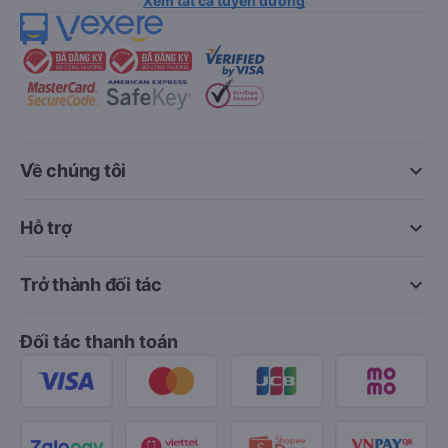
Xem tất cả tuyến đường
keyboard_arrow_down
Về chúng tôi
keyboard_arrow_down
Hỗ trợ
keyboard_arrow_down
Trở thành đối tác
Đối tác thanh toán