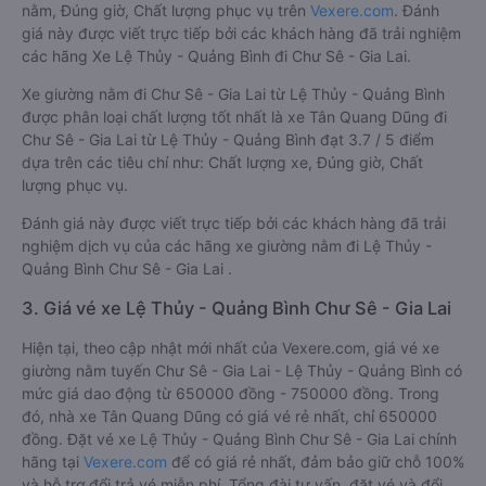
nằm, Đúng giờ, Chất lượng phục vụ trên
Vexere.com
. Đánh
giá này được viết trực tiếp bởi các khách hàng đã trải nghiệm
các hãng Xe Lệ Thủy - Quảng Bình đi Chư Sê - Gia Lai.
Xe giường nằm đi Chư Sê - Gia Lai từ Lệ Thủy - Quảng Bình
được phân loại chất lượng tốt nhất là xe Tân Quang Dũng đi
Chư Sê - Gia Lai từ Lệ Thủy - Quảng Bình đạt 3.7 / 5 điểm
dựa trên các tiêu chí như: Chất lượng xe, Đúng giờ, Chất
lượng phục vụ.
Đánh giá này được viết trực tiếp bởi các khách hàng đã trải
nghiệm dịch vụ của các hãng xe giường nằm đi Lệ Thủy -
Quảng Bình Chư Sê - Gia Lai .
3. Giá vé xe Lệ Thủy - Quảng Bình Chư Sê - Gia Lai
Hiện tại, theo cập nhật mới nhất của Vexere.com, giá vé xe
giường nằm tuyến Chư Sê - Gia Lai - Lệ Thủy - Quảng Bình có
mức giá dao động từ 650000 đồng - 750000 đồng. Trong
đó, nhà xe Tân Quang Dũng có giá vé rẻ nhất, chỉ 650000
đồng. Đặt vé xe Lệ Thủy - Quảng Bình Chư Sê - Gia Lai chính
hãng tại
Vexere.com
để có giá rẻ nhất, đảm bảo giữ chỗ 100%
và hỗ trợ đổi trả vé miễn phí. Tổng đài tư vấn, đặt vé và đổi