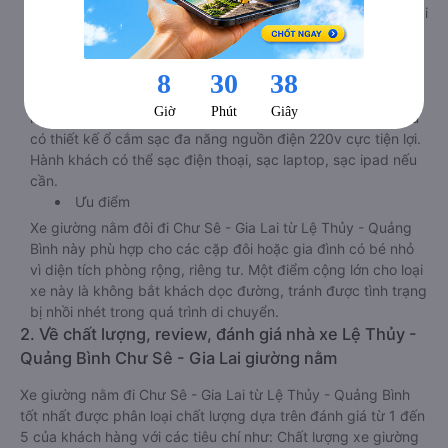
bị hiện đại nhằm đảm bảo cho quý khách hàng có những trải
nghiệm thoải mái nhất trong suốt chuyến đi.
Tiện ích
Tivi ốp trần nét cứng, đầu HD tích hợp nhiều chương trình
giải trí hấp dẫn. Trong phòng có tai nghe, có đèn đọc sách
nhiều chế độ sáng, wifi tốc độ cao. Tại mỗi giường nằm đều
có thiết kế ổ cắm sạc đa năng nguồn điện 220v cực tiện lợi.
Hành khách có thể sạc điện thoại, sạc laptop, sạc ipad nếu
cần.
Ưu điểm
Xe giường nằm đôi đi Chư Sê - Gia Lai từ Lệ Thủy - Quảng
Bình này phù hợp cho các cặp đôi hoặc gia đình có bé nhỏ
vì diện tích phòng rộng, riêng tư. Một điểm cộng lớn cho loại
xe này là không bắt khách dọc đường, tránh được tình trạng
bị nhồi nhét trong quá trình di chuyển.
2. Về chất lượng, review, đánh giá nhà xe Lệ Thủy -
Quảng Bình Chư Sê - Gia Lai giường nằm
Xe giường nằm đi Chư Sê - Gia Lai từ Lệ Thủy - Quảng Bình
tốt nhất được phân loại chất lượng dựa trên đánh giá từ 1 đến
5 của khách hàng với các tiêu chí như: Chất lượng xe giường