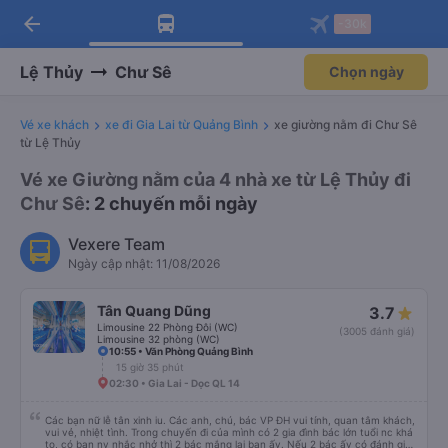
arrow_back
Tải app Vexere ngay!
Tải app Vexere
-30k
Mở app
Mở app
Nhận ưu đãi thành viên độc
-30k/ghế khi đặt vé máy bay qua
quyền
app
Lệ Thủy
Chư Sê
Chọn ngày
Vé xe khách
xe đi Gia Lai từ Quảng Bình
xe giường nằm đi Chư Sê
từ Lệ Thủy
Vé xe Giường nằm của 4 nhà xe từ Lệ Thủy đi
Chư Sê
: 2 chuyến mỗi ngày
Vexere Team
Ngày cập nhật: 11/08/2026
Tân Quang Dũng
3.7
Limousine 22 Phòng Đôi (WC)
(3005 đánh giá)
Limousine 32 phòng (WC)
10:55 • Văn Phòng Quảng Bình
15 giờ 35 phút
02:30 • Gia Lai - Dọc QL 14
Các bạn nữ lễ tân xinh iu. Các anh, chú, bác VP ĐH vui tính, quan tâm khách,
vui vẻ, nhiệt tình. Trong chuyến đi của mình có 2 gia đình bác lớn tuổi nc khá
to, có bạn nv nhắc nhở thì 2 bác mắng lại bạn ấy. Nếu 2 bác ấy có đánh giá