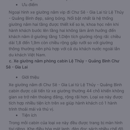
Ưu điểm
Ngoại hình xe giường nằm vip đi Chư Sê - Gia Lai từ Lệ Thủy
- Quảng Bình đẹp, sáng bóng. Nổi bật nhất là hệ thống
giường nằm hai tầng được thiết kế so le, khoa học nên khi
hành khách bước lên tầng hai không làm ảnh hưởng đến
khách nằm ở giường tầng 1.Diện tích giường rộng rãi: chiều
dài 1,8 đến 1,9m còn chiều rộng gấp rưỡi so với giường
thông thường nên phù hợp với cả du khách nước ngoài lẫn
du khách Việt Nam.
c. Xe giường nằm phòng cabin Lệ Thủy - Quảng Bình Chư
Sê - Gia Lai
Giới thiệu
Xe giường nằm đi Chư Sê - Gia Lai từ Lệ Thủy - Quảng Bình
cabin được cải tiến từ xe giường thường 44 chỗ khiến không
gian xe trở nên thoáng đãng, rộng rãi hơn. Loại xe này được
tích hợp nhiều tiện ích trên xe giúp hành khách có 1 hành
trình thoải mái và thú vị.
Tiện ích
Trong mỗi cabin của loại xe này đều được trang bị màn hình
tivi riêng. Khe điều hòa mát lạnh, đèn đọc sách nhiều chế độ