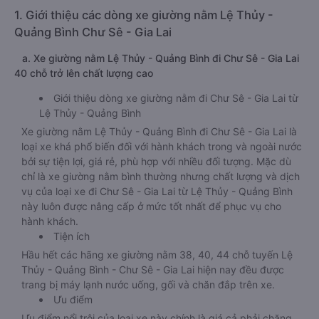
1. Giới thiệu các dòng xe giường nằm Lệ Thủy -
Quảng Bình Chư Sê - Gia Lai
a. Xe giường nằm Lệ Thủy - Quảng Bình đi Chư Sê - Gia Lai
40 chỗ trở lên chất lượng cao
Giới thiệu dòng xe giường nằm đi Chư Sê - Gia Lai từ
Lệ Thủy - Quảng Bình
Xe giường nằm Lệ Thủy - Quảng Bình đi Chư Sê - Gia Lai là
loại xe khá phổ biến đối với hành khách trong và ngoài nước
bởi sự tiện lợi, giá rẻ, phù hợp với nhiều đối tượng. Mặc dù
chỉ là xe giường nằm bình thường nhưng chất lượng và dịch
vụ của loại xe đi Chư Sê - Gia Lai từ Lệ Thủy - Quảng Bình
này luôn được nâng cấp ở mức tốt nhất để phục vụ cho
hành khách.
Tiện ích
Hầu hết các hãng xe giường nằm 38, 40, 44 chỗ tuyến Lệ
Thủy - Quảng Bình - Chư Sê - Gia Lai hiện nay đều được
trang bị máy lạnh nước uống, gối và chăn đắp trên xe.
Ưu điểm
Ưu điểm nổi trội của loại xe này chính là giá cả phải chăng,