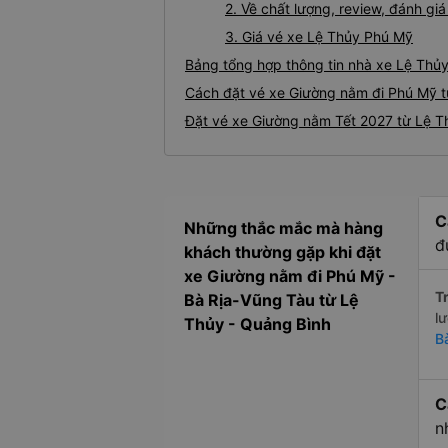
2. Về chất lượng, review, đánh g
3. Giá vé xe Lệ Thủy Phú Mỹ
Bảng tổng hợp thông tin nhà xe Lệ Thủ
Cách đặt vé xe Giường nằm đi Phú Mỹ t
Đặt vé xe Giường nằm Tết 2027 từ Lệ T
C
Những thắc mắc mà hàng
đ
khách thường gặp khi đặt
xe Giường nằm đi Phú Mỹ -
Tr
Bà Rịa-Vũng Tàu từ Lệ
l
Thủy - Quảng Bình
B
C
n