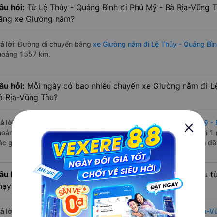
âu hỏi:
Từ Lệ Thủy - Quảng Bình đi Phú Mỹ - Bà Rịa-Vũng T
ằng xe Giường nằm?
ả lời:
Đường di chuyển bằng
xe Giường nằm đi Lệ Thủy - Quảng Bìn
hoảng 1557 km.
âu hỏi:
Mỗi ngày có bao nhiêu chuyến xe Giường nằm đi Lệ
à Rịa-Vũng Tàu?
ả lời:
Tuyến đường
xe Giường nằm Lệ Thủy - Quảng Bình Phú Mỹ - 
hoảng 1 chuyến trên
Vexere.com
bắt đầu từ 10:36 đến 10:36 bởi 1
ác giờ xe chạy có đầy đủ cả ban ngày, buổi trưa, buổi chiều, ban đ
âu hỏi:
Nhà xe Giường nằm đi Phú Mỹ - Bà Rịa-Vũng Tàu từ
hạy sớm nhất?
ả lời:
Chuyến
Giường nằm Lệ Thủy - Quảng Bình Phú Mỹ - Bà Rịa-V