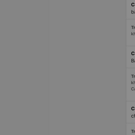
C
b
Tr
k
C
B
Tr
k
C
C
c
Tr