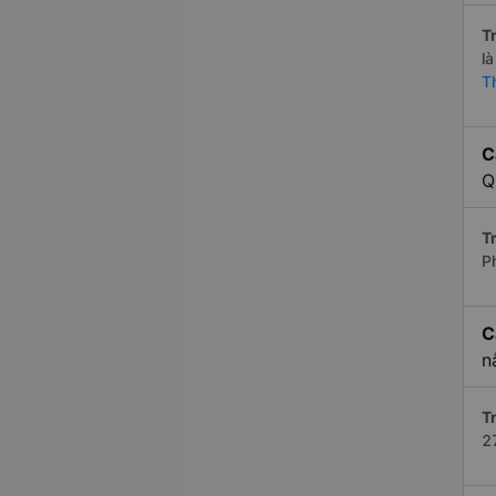
Tr
l
T
C
Q
Tr
P
C
n
Tr
2