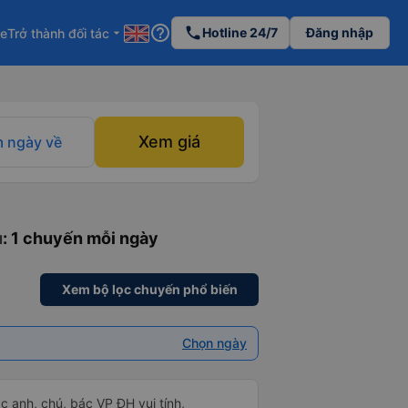
help_outline
phone
Hotline 24/7
Đăng nhập
re
Trở thành đối tác
arrow_drop_down
Xem giá
 ngày về
u
: 1 chuyến mỗi ngày
Xem bộ lọc chuyến phổ biến
Chọn ngày
ác anh, chú, bác VP ĐH vui tính,