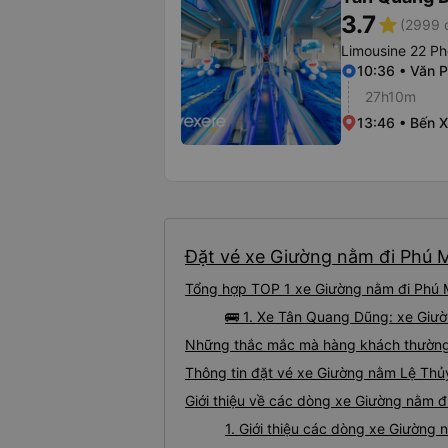
3.7
star
(2999 
Limousine 22 Ph
10:36 • Văn 
27h10m
13:46 • Bến 
Đặt vé xe Giường nằm đi Phú M
Tổng hợp TOP 1 xe Giường nằm đi Phú M
🚌 1. Xe Tân Quang Dũng: xe Giư
Những thắc mắc mà hàng khách thường 
Thông tin đặt vé xe Giường nằm Lệ Thủ
Giới thiệu về các dòng xe Giường nằm đ
1. Giới thiệu các dòng xe Giường