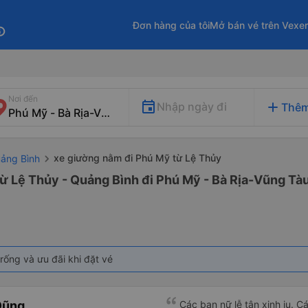
Đơn hàng của tôi
Mở bán vé trên Vexe
fo
Nơi đến
add
Nhập ngày đi
Thêm
xe giường nằm đi Phú Mỹ từ Lệ Thủy
uảng Bình
ừ Lệ Thủy - Quảng Bình đi Phú Mỹ - Bà Rịa-Vũng Tà
rống và ưu đãi khi đặt vé
Dũng
Các bạn nữ lễ tân xinh iu. C