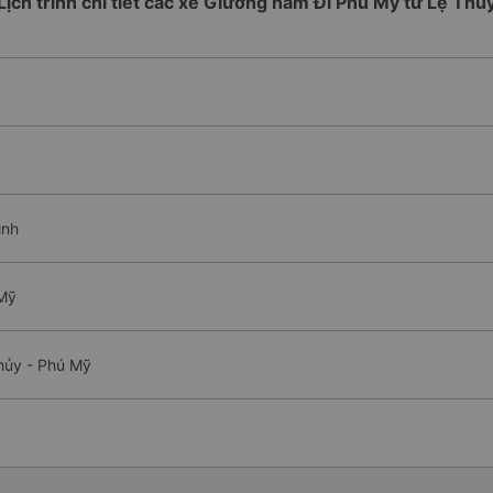
Lịch trình chi tiết các xe Giường nằm Đi Phú Mỹ từ Lệ Thủ
ình
 Mỹ
hủy - Phú Mỹ