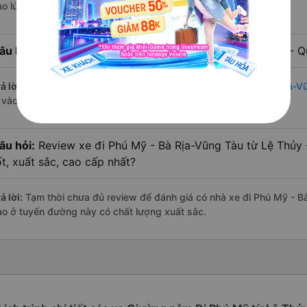
ào lúc 10:36 là của nhà xe Tân Quang Dũng.
âu hỏi:
Nhà xe đi Phú Mỹ - Bà Rịa-Vũng Tàu từ Lệ Thủy - Q
ả lời:
Chuyến
Giường nằm Lệ Thủy - Quảng Bình Phú Mỹ - Bà Rịa-V
à vào lúc 10:36 là của nhà xe Tân Quang Dũng.
âu hỏi:
Review xe đi Phú Mỹ - Bà Rịa-Vũng Tàu từ Lệ Thủy 
ốt, xuất sắc, cao cấp nhất?
ả lời:
Tạm thời chưa đủ review để đánh giá có nhà xe đi Phú Mỹ - B
ào ở tuyến đường này có chất lượng xuất sắc.