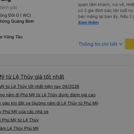
quan tâm khách, vui vẻ, nhiệt tình. Trong
đánh giá)
có 2 gia đình bác lớn tuổi nc
òng Đôi G ( WC)
bác mắng lại bạn ấy. Nếu 2 
Phòng Quảng Bình
ngược lại nha. Bạn ấy nhắc n
Xem thêm
đến lỗi mình ngủ còn mơ đượ
nhau xuất hiện trong giấc mơ của mình luôn. Nên nếu bạn
Xe Vũng Tàu
bị phản ánh thì đừng trừ lươ
keyboard_arrow_down
Thông tin chi tiết
thì bảo bạn ấy liên hệ sđt c
đuôi 666, chuyến ĐH-NT ngày
iu còn đổi cho mình phòng đ
(một mình) yêu luôn. Nhưng
lần xe rẽ 1 cái là ✈️ Ít đi x
ỹ từ Lệ Thủy giá tốt nhất
10/10.
ỹ từ Lệ Thủy tốt nhất hiện nay 08/2026
ờng nằm đi Phú Mỹ từ Lệ Thủy được đánh giá cao
gặp khi đặt xe Giường nằm đi Lệ Thủy từ Phú Mỹ
y Phú Mỹ của các nhà xe
i Phú Mỹ từ Lệ Thủy
 nằm Lệ Thủy Phú Mỹ