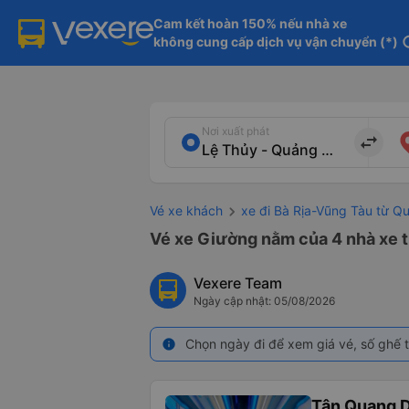
Cam kết hoàn 150% nếu nhà xe

không cung cấp dịch vụ vận chuyển (*)
in
Nơi xuất phát
import_export
Vé xe khách
xe đi Bà Rịa-Vũng Tàu từ Q
Vé xe Giường nằm của 4 nhà xe t
Vexere Team
Ngày cập nhật: 05/08/2026
Chọn ngày đi để xem giá vé, số ghế t
info
Tân Quang 