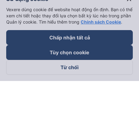
Vexere dùng cookie để website hoạt động ổn định. Bạn có thể
xem chi tiết hoặc thay đổi lựa chọn bất kỳ lúc nào trong phần
Quản lý cookie. Tìm hiểu thêm trong
Chính sách Cookie
.
Chấp nhận tất cả
Tùy chọn cookie
Từ chối
Theo dõi chúng tôi trên
Facebook
Tiktok
Youtube
Công ty TNHH Thương Mại Dịch Vụ Vexere
Địa chỉ đăng ký kinh doanh: 8C Chữ Đồng Tử, Phường Tân
Sơn Nhất, TP. Hồ Chí Minh, Việt Nam
Địa chỉ
:
Lầu 2, toà nhà H3 Circo Hoàng Diệu, 384 Hoàng Diệu,
Phường Khánh Hội, TP Hồ Chí Minh, Việt Nam