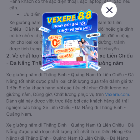
Hành khách có thể sạc điện thoại, sạc laptop, sạc ipad nếu
cần.
Ưu điểm
Xe giường nằm đôi đi Thăng Bình - Quảng Nam từ Liên
Chiểu - Đà Nẵng này phù hợp cho các cặp đôi hoặc gia đình
có bé nhỏ vì diện tích phòng rộng, riêng tư. Một điểm cộng
lớn cho loại xe này là không bắt khách dọc đường, tránh
được tình trạng bị nhồi nhét trong quá trình di chuyển.
2. Về chất lượng, review, đánh giá nhà xe Liên Chiểu
- Đà Nẵng Thăng Bình - Quảng Nam giường nằm
Xe giường nằm đi Thăng Bình - Quảng Nam từ Liên Chiểu - Đà
Nẵng tốt nhất được phân loại chất lượng dựa trên đánh giá từ
1 đến 5 của khách hàng với các tiêu chí như: Chất lượng xe
giường nằm, Đúng giờ, Chất lượng phục vụ trên
Vexere.com
.
Đánh giá này được viết trực tiếp bởi các khách hàng đã trải
nghiệm các hãng Xe Liên Chiểu - Đà Nẵng đi Thăng Bình -
Quảng Nam.
Xe giường nằm đi Thăng Bình - Quảng Nam từ Liên Chiểu - Đà
Nẵng được phân loại chất lượng tốt nhất là xe Diên Hồng (Đà
Nẵng) đi Thăng Bình - Quảng Nam từ Liên Chiểu - Đà Nẵng