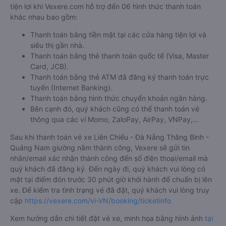
tiện lợi khi Vexere.com hỗ trợ đến 06 hình thức thanh toán
khác nhau bao gồm:
Thanh toán bằng tiền mặt tại các cửa hàng tiện lợi và
siêu thị gần nhà.
Thanh toán bằng thẻ thanh toán quốc tế (Visa, Master
Card, JCB).
Thanh toán bằng thẻ ATM đã đăng ký thanh toán trực
tuyến (Internet Banking).
Thanh toán bằng hình thức chuyển khoản ngân hàng.
Bên cạnh đó, quý khách cũng có thể thanh toán vé
thông qua các ví Momo, ZaloPay, AirPay, VNPay,…
Sau khi thanh toán vé xe Liên Chiểu - Đà Nẵng Thăng Bình -
Quảng Nam giường nằm thành công, Vexere sẽ gửi tin
nhắn/email xác nhận thành công đến số điện thoại/email mà
quý khách đã đăng ký. Đến ngày đi, quý khách vui lòng có
mặt tại điểm đón trước 30 phút giờ khởi hành để chuẩn bị lên
xe. Để kiểm tra tình trạng vé đã đặt, quý khách vui lòng truy
cập
https://vexere.com/vi-VN/booking/ticketinfo
Xem hướng dẫn chi tiết đặt vé xe, minh họa bằng hình ảnh
tại