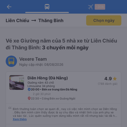
arrow_back
Tải app Vexere ngay!
Tải app Vexere
-30k
Mở app
Mở app
Nhận ưu đãi thành viên độc
-30k/ghế khi đặt vé máy bay qua
quyền
app
Liên Chiểu
Thăng Bình
Chọn ngày
Vé xe Giường nằm của 5 nhà xe từ Liên Chiểu
đi Thăng Bình
: 3 chuyến mỗi ngày
Vexere Team
Ngày cập nhật: 08/08/2026
Diên Hồng (Đà Nẵng)
4.9
Giường nằm 43 chỗ
(788 đánh giá)
Limousine 34 phòng
20:00 • Bến xe trung tâm Đà Nẵng
2 giờ 30 phút
22:30 • Cổng Bến xe Quảng Ngãi
Bình thường toàn chọn xe quen đi , nay có việc nên mình chọn xe Diên Hồng
. Điều làm mình cảm thấy được là sự chu đáo và nhiệt tình của anh phụ xe
và bác tài . Lúc quên xuống trạm dừng kiểu mình rất rối nhưng bác tài đã hỗ
trợ mình về tận nhà . 10 điểm chất lượng 🥰
Xem thêm