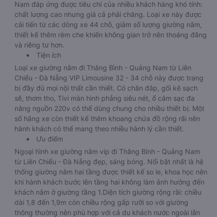
Nam đáp ứng được tiêu chí của nhiều khách hàng khó tính:
chất lượng cao nhưng giá cả phải chăng. Loại xe này được
cải tiến từ các dòng xe 44 chỗ, giảm số lượng giường nằm,
thiết kế thêm rèm che khiến không gian trở nên thoáng đãng
và riêng tư hơn.
Tiện ích
Loại xe giường nằm đi Thăng Bình - Quảng Nam từ Liên
Chiểu - Đà Nẵng VIP Limousine 32 - 34 chỗ này được trang
bị đầy đủ mọi nội thất cần thiết. Có chăn đắp, gối kê sạch
sẽ, thơm tho, Tivi màn hình phẳng siêu nét, ổ cắm sạc đa
năng nguồn 220v có thể dùng chung cho nhiều thiết bị. Một
số hãng xe còn thiết kế thêm khoang chứa đồ rộng rãi nên
hành khách có thể mang theo nhiều hành lý cần thiết.
Ưu điểm
Ngoại hình xe giường nằm vip đi Thăng Bình - Quảng Nam
từ Liên Chiểu - Đà Nẵng đẹp, sáng bóng. Nổi bật nhất là hệ
thống giường nằm hai tầng được thiết kế so le, khoa học nên
khi hành khách bước lên tầng hai không làm ảnh hưởng đến
khách nằm ở giường tầng 1.Diện tích giường rộng rãi: chiều
dài 1,8 đến 1,9m còn chiều rộng gấp rưỡi so với giường
thông thường nên phù hợp với cả du khách nước ngoài lẫn