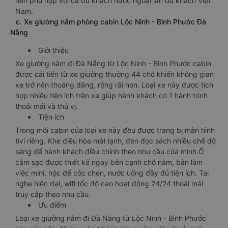
nên phù hợp với cả du khách nước ngoài lẫn du khách Việt
Nam.
c. Xe giường nằm phòng cabin Lộc Ninh - Bình Phước Đà
Nẵng
Giới thiệu
Xe giường nằm đi Đà Nẵng từ Lộc Ninh - Bình Phước cabin
được cải tiến từ xe giường thường 44 chỗ khiến không gian
xe trở nên thoáng đãng, rộng rãi hơn. Loại xe này được tích
hợp nhiều tiện ích trên xe giúp hành khách có 1 hành trình
thoải mái và thú vị.
Tiện ích
Trong mỗi cabin của loại xe này đều được trang bị màn hình
tivi riêng. Khe điều hòa mát lạnh, đèn đọc sách nhiều chế độ
sáng để hành khách điều chỉnh theo nhu cầu của mình.Ổ
cắm sạc được thiết kế ngay bên cạnh chỗ nằm, bàn làm
việc mini, hộc để cốc chén, nước uống đầy đủ tiện ích. Tai
nghe hiện đại, wifi tốc độ cao hoạt động 24/24 thoải mái
truy cập theo nhu cầu.
Ưu điểm
Loại xe giường nằm đi Đà Nẵng từ Lộc Ninh - Bình Phước