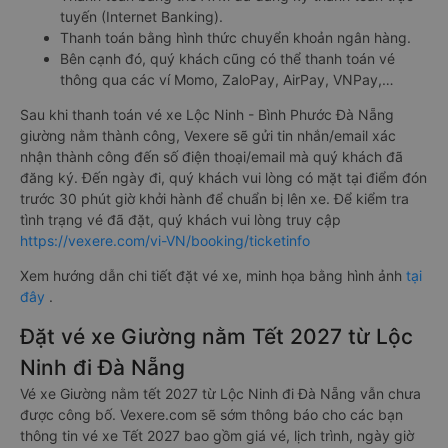
tuyến (Internet Banking).
Thanh toán bằng hình thức chuyển khoản ngân hàng.
Bên cạnh đó, quý khách cũng có thể thanh toán vé
thông qua các ví Momo, ZaloPay, AirPay, VNPay,…
Sau khi thanh toán vé xe Lộc Ninh - Bình Phước Đà Nẵng
giường nằm thành công, Vexere sẽ gửi tin nhắn/email xác
nhận thành công đến số điện thoại/email mà quý khách đã
đăng ký. Đến ngày đi, quý khách vui lòng có mặt tại điểm đón
trước 30 phút giờ khởi hành để chuẩn bị lên xe. Để kiểm tra
tình trạng vé đã đặt, quý khách vui lòng truy cập
https://vexere.com/vi-VN/booking/ticketinfo
Xem hướng dẫn chi tiết đặt vé xe, minh họa bằng hình ảnh
tại
đây
.
Đặt vé xe Giường nằm Tết 2027 từ Lộc
Ninh đi Đà Nẵng
Vé xe Giường nằm tết 2027 từ Lộc Ninh đi Đà Nẵng vẫn chưa
được công bố. Vexere.com sẽ sớm thông báo cho các bạn
thông tin vé xe Tết 2027 bao gồm giá vé, lịch trình, ngày giờ