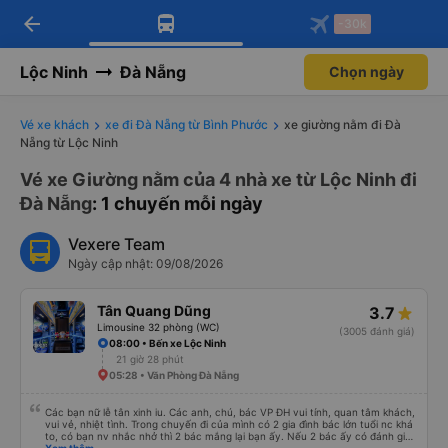
arrow_back
Tải app Vexere ngay!
Tải app Vexere
-30k
Mở app
Mở app
Nhận ưu đãi thành viên độc
-30k/ghế khi đặt vé máy bay qua
quyền
app
Lộc Ninh
Đà Nẵng
Chọn ngày
Vé xe khách
xe đi Đà Nẵng từ Bình Phước
xe giường nằm đi Đà
Nẵng từ Lộc Ninh
Vé xe Giường nằm của 4 nhà xe từ Lộc Ninh đi
Đà Nẵng
: 1 chuyến mỗi ngày
Vexere Team
Ngày cập nhật: 09/08/2026
Tân Quang Dũng
3.7
Limousine 32 phòng (WC)
(3005 đánh giá)
08:00 • Bến xe Lộc Ninh
21 giờ 28 phút
05:28 • Văn Phòng Đà Nẵng
Các bạn nữ lễ tân xinh iu. Các anh, chú, bác VP ĐH vui tính, quan tâm khách,
vui vẻ, nhiệt tình. Trong chuyến đi của mình có 2 gia đình bác lớn tuổi nc khá
to, có bạn nv nhắc nhở thì 2 bác mắng lại bạn ấy. Nếu 2 bác ấy có đánh giá