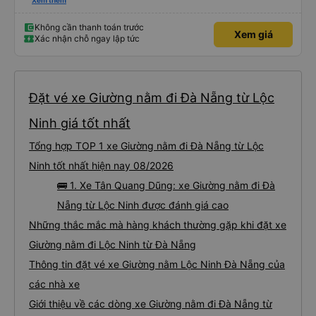
xấu thì mình ngược lại nha. Bạn ấy nhắc nhở rất đúng. 2 bác nói rất to. To
Xem thêm
đến lỗi mình ngủ còn mơ được câu chuyện các bác nói với nhau xuất hiện
trong giấc mơ của mình luôn. Nên nếu bạn ấy bị phản ánh thì đừng trừ lương
bạn ấy nha. Nếu bạn ấy bị trừ thì bảo bạn ấy liên hệ sđt của mình, mình hỗ
Không cần thanh toán trước
Xem giá
trợ ạ. Số mình đuôi 666, chuyến ĐH-NT ngày 16/1. À các bạn nữ lễ tân xinh
Xác nhận chỗ ngay lập tức
iu còn đổi cho mình phòng đơn sang đôi xong còn note là (một mình) yêu
luôn. Nhưng phòng đôi mà nằm một thì mỗi lần xe rẽ 1 cái là ✈️ Ít đi xe khách
nhưng đủ để đánh giá 10/10.
Đặt vé xe Giường nằm đi Đà Nẵng từ Lộc
Ninh giá tốt nhất
Tổng hợp TOP 1 xe Giường nằm đi Đà Nẵng từ Lộc
Ninh tốt nhất hiện nay 08/2026
🚌 1. Xe Tân Quang Dũng: xe Giường nằm đi Đà
Nẵng từ Lộc Ninh được đánh giá cao
Những thắc mắc mà hàng khách thường gặp khi đặt xe
Giường nằm đi Lộc Ninh từ Đà Nẵng
Thông tin đặt vé xe Giường nằm Lộc Ninh Đà Nẵng của
các nhà xe
Giới thiệu về các dòng xe Giường nằm đi Đà Nẵng từ