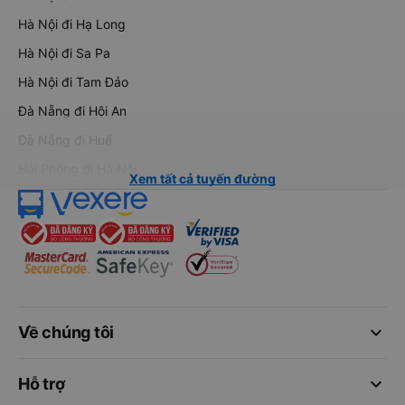
Hà Nội đi Hạ Long
Hà Nội đi Sa Pa
Hà Nội đi Tam Đảo
Đà Nẵng đi Hội An
Đà Nẵng đi Huế
Hải Phòng đi Hà Nội
Xem tất cả tuyến đường
keyboard_arrow_down
Về chúng tôi
keyboard_arrow_down
Hỗ trợ