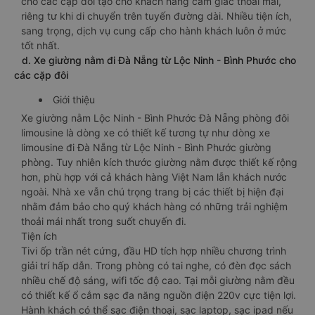
cho các cặp đôi tạo cho khách hàng cảm giác thoải mái,
riêng tư khi di chuyển trên tuyến đường dài. Nhiều tiện ích,
sang trọng, dịch vụ cung cấp cho hành khách luôn ở mức
tốt nhất.
d. Xe giường nằm đi Đà Nẵng từ Lộc Ninh - Bình Phước cho
các cặp đôi
Giới thiệu
Xe giường nằm Lộc Ninh - Bình Phước Đà Nẵng phòng đôi
limousine là dòng xe có thiết kế tương tự như dòng xe
limousine đi Đà Nẵng từ Lộc Ninh - Bình Phước giường
phòng. Tuy nhiên kích thước giường nằm được thiết kế rộng
hơn, phù hợp với cả khách hàng Việt Nam lẫn khách nước
ngoài. Nhà xe vẫn chú trọng trang bị các thiết bị hiện đại
nhằm đảm bảo cho quý khách hàng có những trải nghiệm
thoải mái nhất trong suốt chuyến đi.
Tiện ích
Tivi ốp trần nét cứng, đầu HD tích hợp nhiều chương trình
giải trí hấp dẫn. Trong phòng có tai nghe, có đèn đọc sách
nhiều chế độ sáng, wifi tốc độ cao. Tại mỗi giường nằm đều
có thiết kế ổ cắm sạc đa năng nguồn điện 220v cực tiện lợi.
Hành khách có thể sạc điện thoại, sạc laptop, sạc ipad nếu