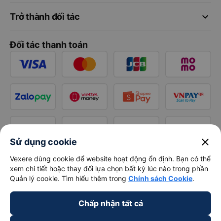
keyboard_arrow_down
Trở thành đối tác
Đối tác thanh toán
close
Sử dụng cookie
Vexere dùng cookie để website hoạt động ổn định. Bạn có thể
xem chi tiết hoặc thay đổi lựa chọn bất kỳ lúc nào trong phần
Quản lý cookie. Tìm hiểu thêm trong
Chính sách Cookie
.
Chấp nhận tất cả