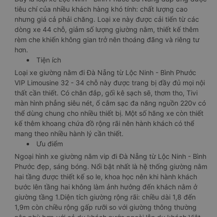
tiêu chí của nhiều khách hàng khó tính: chất lượng cao
nhưng giá cả phải chăng. Loại xe này được cải tiến từ các
dòng xe 44 chỗ, giảm số lượng giường nằm, thiết kế thêm
rèm che khiến không gian trở nên thoáng đãng và riêng tư
hơn.
Tiện ích
Loại xe giường nằm đi Đà Nẵng từ Lộc Ninh - Bình Phước
VIP Limousine 32 - 34 chỗ này được trang bị đầy đủ mọi nội
thất cần thiết. Có chăn đắp, gối kê sạch sẽ, thơm tho, Tivi
màn hình phẳng siêu nét, ổ cắm sạc đa năng nguồn 220v có
thể dùng chung cho nhiều thiết bị. Một số hãng xe còn thiết
kế thêm khoang chứa đồ rộng rãi nên hành khách có thể
mang theo nhiều hành lý cần thiết.
Ưu điểm
Ngoại hình xe giường nằm vip đi Đà Nẵng từ Lộc Ninh - Bình
Phước đẹp, sáng bóng. Nổi bật nhất là hệ thống giường nằm
hai tầng được thiết kế so le, khoa học nên khi hành khách
bước lên tầng hai không làm ảnh hưởng đến khách nằm ở
giường tầng 1.Diện tích giường rộng rãi: chiều dài 1,8 đến
1,9m còn chiều rộng gấp rưỡi so với giường thông thường