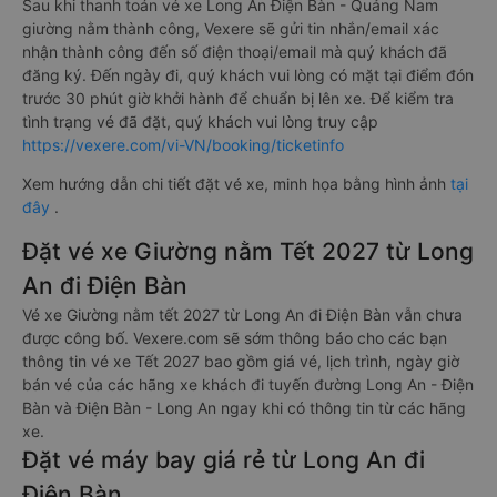
Sau khi thanh toán vé xe Long An Điện Bàn - Quảng Nam
giường nằm thành công, Vexere sẽ gửi tin nhắn/email xác
nhận thành công đến số điện thoại/email mà quý khách đã
đăng ký. Đến ngày đi, quý khách vui lòng có mặt tại điểm đón
trước 30 phút giờ khởi hành để chuẩn bị lên xe. Để kiểm tra
tình trạng vé đã đặt, quý khách vui lòng truy cập
https://vexere.com/vi-VN/booking/ticketinfo
Xem hướng dẫn chi tiết đặt vé xe, minh họa bằng hình ảnh
tại
đây
.
Đặt vé xe Giường nằm Tết 2027 từ Long
An đi Điện Bàn
Vé xe Giường nằm tết 2027 từ Long An đi Điện Bàn vẫn chưa
được công bố. Vexere.com sẽ sớm thông báo cho các bạn
thông tin vé xe Tết 2027 bao gồm giá vé, lịch trình, ngày giờ
bán vé của các hãng xe khách đi tuyến đường Long An - Điện
Bàn và Điện Bàn - Long An ngay khi có thông tin từ các hãng
xe.
Đặt vé máy bay giá rẻ từ Long An đi
Điện Bàn