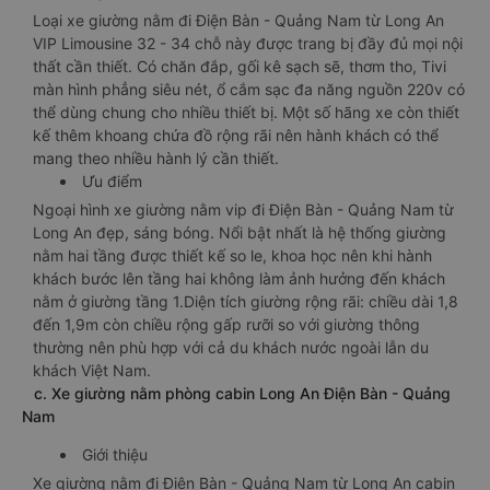
Loại xe giường nằm đi Điện Bàn - Quảng Nam từ Long An
VIP Limousine 32 - 34 chỗ này được trang bị đầy đủ mọi nội
thất cần thiết. Có chăn đắp, gối kê sạch sẽ, thơm tho, Tivi
màn hình phẳng siêu nét, ổ cắm sạc đa năng nguồn 220v có
thể dùng chung cho nhiều thiết bị. Một số hãng xe còn thiết
kế thêm khoang chứa đồ rộng rãi nên hành khách có thể
mang theo nhiều hành lý cần thiết.
Ưu điểm
Ngoại hình xe giường nằm vip đi Điện Bàn - Quảng Nam từ
Long An đẹp, sáng bóng. Nổi bật nhất là hệ thống giường
nằm hai tầng được thiết kế so le, khoa học nên khi hành
khách bước lên tầng hai không làm ảnh hưởng đến khách
nằm ở giường tầng 1.Diện tích giường rộng rãi: chiều dài 1,8
đến 1,9m còn chiều rộng gấp rưỡi so với giường thông
thường nên phù hợp với cả du khách nước ngoài lẫn du
khách Việt Nam.
c. Xe giường nằm phòng cabin Long An Điện Bàn - Quảng
Nam
Giới thiệu
Xe giường nằm đi Điện Bàn - Quảng Nam từ Long An cabin