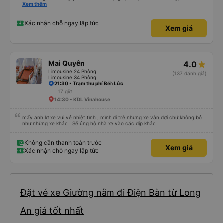
hộ và giới thiệu cho người thân sử dụng dịch vụ của nhà xe này
Xem thêm
Xác nhận chỗ ngay lập tức
Xem giá
Mai Quyên
4.0
Limousine 24 Phòng
(137 đánh giá)
Limousine 34 Phòng
21:30 • Trạm thu phí Bến Lức
17 giờ
14:30 • KDL Vinahouse
mấy anh lơ xe vui vẻ nhiệt tình , mình đi trễ nhưng xe vẫn đợi chứ không bỏ
như những xe khác . Sẽ ủng hộ nhà xe vào các dịp khác
Không cần thanh toán trước
Xem giá
Xác nhận chỗ ngay lập tức
Đặt vé xe Giường nằm đi Điện Bàn từ Long
An giá tốt nhất