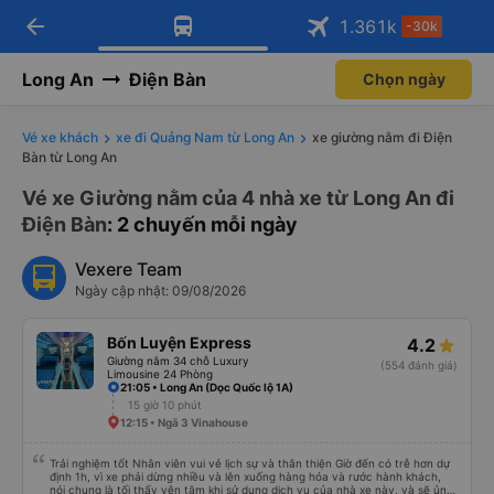
arrow_back
Tải app Vexere ngay!
Tải app Vexere
1.361
k
-30k
Mở app
Mở app
Nhận ưu đãi thành viên độc
-30k/ghế khi đặt vé máy bay qua
quyền
app
Long An
Điện Bàn
Chọn ngày
Vé xe khách
xe đi Quảng Nam từ Long An
xe giường nằm đi Điện
Bàn từ Long An
Vé xe Giường nằm của 4 nhà xe từ Long An đi
Điện Bàn
: 2 chuyến mỗi ngày
Vexere Team
Ngày cập nhật: 09/08/2026
Bốn Luyện Express
4.2
Giường nằm 34 chỗ Luxury
(554 đánh giá)
Limousine 24 Phòng
21:05 • Long An (Dọc Quốc lộ 1A)
15 giờ 10 phút
12:15 • Ngã 3 Vinahouse
Trải nghiệm tốt Nhân viên vui vẻ lịch sự và thân thiện Giờ đến có trễ hơn dự
định 1h, vì xe phải dừng nhiều và lên xuống hàng hóa và rước hành khách,
nói chung là tối thấy yên tâm khi sử dụng dịch vụ của nhà xe này, và sẽ ủng