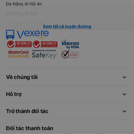
Đà Nẵng đi Hội An
Đà Nẵng đi Huế
Hải Phòng đi Hà Nội
Xem tất cả tuyến đường
keyboard_arrow_down
Về chúng tôi
keyboard_arrow_down
Hỗ trợ
keyboard_arrow_down
Trở thành đối tác
Đối tác thanh toán