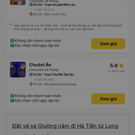
Limousine 34 Phòng
23:00 • Trạm thu phí Bến Lức
6 giờ 30 phút
05:30 • Bến xe Hà Tiên
mấy anh lơ xe vui vẻ nhiệt tình , mình đi trễ nhưng xe vẫn đợi chứ không bỏ
như những xe khác . Sẽ ủng hộ nhà xe vào các dịp khác
Không cần thanh toán trước
Xem giá
Xác nhận chỗ ngay lập tức
star_rate
Chuônl Ẩn
5.0
Limousine 24 Phòng
(3 đánh giá)
13:20 • Trạm Thu Phí Tân An.
6 giờ 26 phút
19:46 • Văn phòng Kiên Giang
Không cần thanh toán trước
Xem giá
Xác nhận chỗ ngay lập tức
Đặt vé xe Giường nằm đi Hà Tiên từ Long