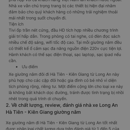
Nhà xe vẫn chú trọng trang bị các thiết bị hiện đại nhằm
đảm bảo cho quý khách hàng có những trải nghiệm thoải
mái nhất trong suốt chuyến đi.
Tiện ích
Tivi ốp trần nét cứng, đầu HD tích hợp nhiều chương trình
giải trí hấp dẫn. Trong phòng có tai nghe, có đèn đọc sách
nhiều chế độ sáng, wifi tốc độ cao. Tại mỗi giường nằm đều
có thiết kế ổ cắm sạc đa năng nguồn điện 220v cực tiện lợi.
Hành khách có thể sạc điện thoại, sạc laptop, sạc ipad nếu
cần.
Ưu điểm
Xe giường nằm đôi đi Hà Tiên - Kiên Giang từ Long An này
phù hợp cho các cặp đôi hoặc gia đình có bé nhỏ vì diện
tích phòng rộng, riêng tư. Một điểm cộng lớn cho loại xe này
là không bắt khách dọc đường, tránh được tình trạng bị nhồi
nhét trong quá trình di chuyển.
2. Về chất lượng, review, đánh giá nhà xe Long An
Hà Tiên - Kiên Giang giường nằm
Xe giường nằm đi Hà Tiên - Kiên Giang từ Long An tốt nhất
được phân loại chất lượng dựa trên đánh giá từ 1 đến 5 của