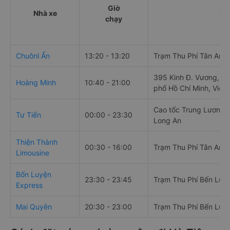
Giờ
Nhà xe
Đi
chạy
Chuônl Ẩn
13:20 - 13:20
Trạm Thu Phí Tân An
395 Kinh Đ. Vương, An
Hoàng Minh
10:40 - 21:00
phố Hồ Chí Minh, Việt
Cao tốc Trung Lương -
Tư Tiến
00:00 - 23:30
Long An
Thiện Thành
00:30 - 16:00
Trạm Thu Phí Tân An
Limousine
Bốn Luyện
23:30 - 23:45
Trạm Thu Phí Bến Lức
Express
Mai Quyên
20:30 - 23:00
Trạm Thu Phí Bến Lức