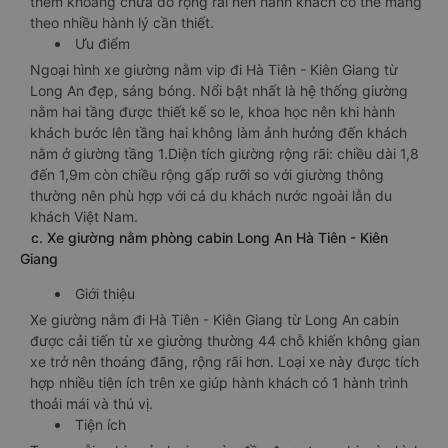
thêm khoang chứa đồ rộng rãi nên hành khách có thể mang
theo nhiều hành lý cần thiết.
Ưu điểm
Ngoại hình xe giường nằm vip đi Hà Tiên - Kiên Giang từ
Long An đẹp, sáng bóng. Nổi bật nhất là hệ thống giường
nằm hai tầng được thiết kế so le, khoa học nên khi hành
khách bước lên tầng hai không làm ảnh hưởng đến khách
nằm ở giường tầng 1.Diện tích giường rộng rãi: chiều dài 1,8
đến 1,9m còn chiều rộng gấp rưỡi so với giường thông
thường nên phù hợp với cả du khách nước ngoài lẫn du
khách Việt Nam.
c. Xe giường nằm phòng cabin Long An Hà Tiên - Kiên
Giang
Giới thiệu
Xe giường nằm đi Hà Tiên - Kiên Giang từ Long An cabin
được cải tiến từ xe giường thường 44 chỗ khiến không gian
xe trở nên thoáng đãng, rộng rãi hơn. Loại xe này được tích
hợp nhiều tiện ích trên xe giúp hành khách có 1 hành trình
thoải mái và thú vị.
Tiện ích