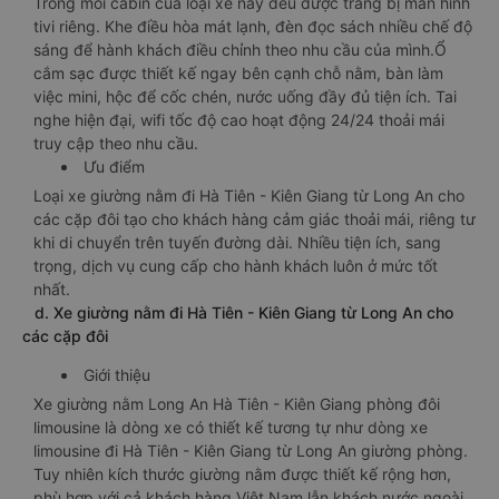
Trong mỗi cabin của loại xe này đều được trang bị màn hình
tivi riêng. Khe điều hòa mát lạnh, đèn đọc sách nhiều chế độ
sáng để hành khách điều chỉnh theo nhu cầu của mình.Ổ
cắm sạc được thiết kế ngay bên cạnh chỗ nằm, bàn làm
việc mini, hộc để cốc chén, nước uống đầy đủ tiện ích. Tai
nghe hiện đại, wifi tốc độ cao hoạt động 24/24 thoải mái
truy cập theo nhu cầu.
Ưu điểm
Loại xe giường nằm đi Hà Tiên - Kiên Giang từ Long An cho
các cặp đôi tạo cho khách hàng cảm giác thoải mái, riêng tư
khi di chuyển trên tuyến đường dài. Nhiều tiện ích, sang
trọng, dịch vụ cung cấp cho hành khách luôn ở mức tốt
nhất.
d. Xe giường nằm đi Hà Tiên - Kiên Giang từ Long An cho
các cặp đôi
Giới thiệu
Xe giường nằm Long An Hà Tiên - Kiên Giang phòng đôi
limousine là dòng xe có thiết kế tương tự như dòng xe
limousine đi Hà Tiên - Kiên Giang từ Long An giường phòng.
Tuy nhiên kích thước giường nằm được thiết kế rộng hơn,
phù hợp với cả khách hàng Việt Nam lẫn khách nước ngoài.