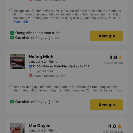
Trải nghiệm tốt Nhân viên vui vẻ lịch sự và thân thiện Giờ đến có trễ hơn dự
định 1h, vì xe phải dừng nhiều và lên xuống hàng hóa và rước hành khách,
nói chung là tối thấy yên tâm khi sử dụng dịch vụ của nhà xe này, và sẽ ủng
hộ và giới thiệu cho người thân sử dụng dịch vụ của nhà xe này
Xem thêm
Không cần thanh toán trước
Xem giá
Xác nhận chỗ ngay lập tức
Hoàng Minh
4.9
Limousine 24 Phòng
(43 đánh giá)
21:00 • Bến xe Miền Tây - Quầy vé số 18
8 giờ 30 phút
05:30 • Bến xe Hà Tiên
Xe chsjy đúng giờ, đến bến Phà Thạnh thới, bác tài tận tâm dùng xe máy
nhanh nhẹn đưa hai vợ chồng mình đến phòng vé. Cảm ơn bác tài và nhà xe
Xác nhận chỗ ngay lập tức
Xem giá
star_rate
Mai Quyên
4.0
Limousine 24 Phòng
(137 đánh giá)