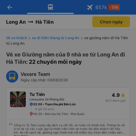
arrow_back
Tải app Vexere ngay!
Tải app Vexere
657
k
-30k
Mở app
Mở app
Nhận ưu đãi thành viên độc
-30k/ghế khi đặt vé máy bay qua
quyền
app
Long An
Hà Tiên
Chọn ngày
Vé xe khách
xe đi Kiên Giang từ Long An
xe giường nằm đi Hà Tiên
từ Long An
Vé xe Giường nằm của 9 nhà xe từ Long An đi
Hà Tiên
: 22 chuyến mỗi ngày
Vexere Team
Ngày cập nhật: 09/08/2026
Tư Tiến
4.9
Limousine 24 Phòng Đôi
(813 đánh giá)
23:30 • Trạm thu phí Bến Lức
6 giờ 50 phút
06:20 • Bến tàu Hà Tiên - Phú Quốc
Công ty Tu Tien cung cấp dịch vụ rất tốt, an toàn và thoải mái. Thông tin về
vị trí xe và các cuộc gọi từ nhân viên trên xe trước khi đón khách rất hữu
ích. Xe rất sạch sẽ, giường ngủ thoải mái với nhiều tùy chọn đèn chiếu sáng