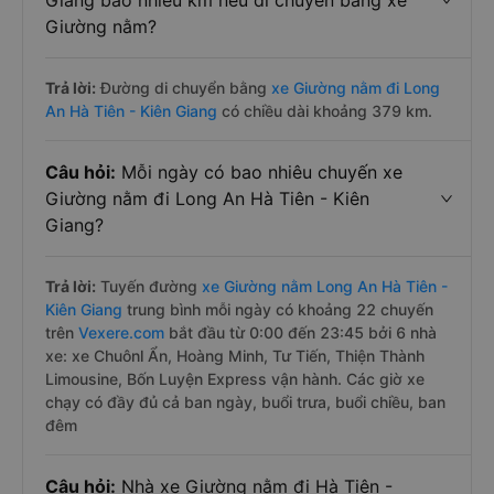
Giang bao nhiêu km nếu di chuyển bằng xe
Giường nằm?
Trả lời:
Đường di chuyển bằng
xe Giường nằm đi Long
An Hà Tiên - Kiên Giang
có chiều dài khoảng 379 km.
Câu hỏi:
Mỗi ngày có bao nhiêu chuyến xe
Giường nằm đi Long An Hà Tiên - Kiên
Giang?
Trả lời:
Tuyến đường
xe Giường nằm Long An Hà Tiên -
Kiên Giang
trung bình mỗi ngày có khoảng 22 chuyến
trên
Vexere.com
bắt đầu từ 0:00 đến 23:45 bởi 6 nhà
xe: xe Chuônl Ẩn, Hoàng Minh, Tư Tiến, Thiện Thành
Limousine, Bốn Luyện Express vận hành. Các giờ xe
chạy có đầy đủ cả ban ngày, buổi trưa, buổi chiều, ban
đêm
Câu hỏi:
Nhà xe Giường nằm đi Hà Tiên -