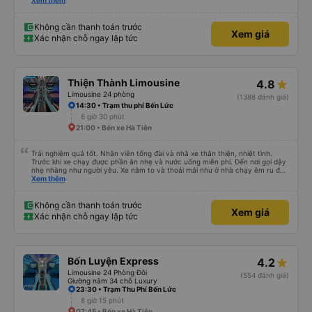
và cổng USB được đặt ở vị trí thuận tiện. Nhân viên rất lịch sự và xe đến
Xem thêm
điểm đến sớm hơn dự kiến. Cảm ơn!
Không cần thanh toán trước
Xem giá
Xác nhận chỗ ngay lập tức
Thiện Thành Limousine
4.8
Limousine 24 phòng
(1388 đánh giá)
14:30 • Trạm thu phí Bến Lức
6 giờ 30 phút
21:00 • Bến xe Hà Tiên
Trải nghiệm quá tốt. Nhân viên tổng đài và nhà xe thân thiện, nhiệt tình.
Trước khi xe chạy được phần ăn nhẹ và nước uống miễn phí. Đến nơi gọi dậy
nhẹ nhàng như người yêu. Xe nằm to và thoải mái như ở nhà chạy êm ru đến
nơi lúc nào không hay luôn. I had very good experience with this bus
Xem thêm
operator. The staff are friendly and helpful. Before getting on the bus, we
were offered light meals and drinks. When the bus has arrived, the staff
woke us up as they were waking up up their lovers. If you are foreigners and
Không cần thanh toán trước
Xem giá
planning to take this bus, please don’t hesitate as the seats are big and
Xác nhận chỗ ngay lập tức
comfortable enough for you to sleep on.
Bốn Luyện Express
4.2
Limousine 24 Phòng Đôi
(554 đánh giá)
Giường nằm 34 chỗ Luxury
23:30 • Trạm Thu Phí Bến Lức
8 giờ 15 phút
07:45 • Bến xe Hà Tiên