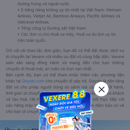
đường trong và ngoài nước.
• 5 hãng hàng không uy tín nhất tại Việt Nam: Vietnam
Airlines, Vietjet Air, Bamboo Airways, Pacific Airlines và
Vietravel Airlines.
• Tổng công ty Đường sắt Việt Nam.
• Các đơn vị cho thuê xe máy, thuê xe du lịch uy tín
trên toàn quốc.
Chỉ với vài thao tác đơn giản, bạn đã có thể đặt được dịch vụ
di chuyển tại Vexere với nhiều ưu đãi vô cùng hấp dẫn. Vexere
luôn sẵn sàng đồng hành và mang đến cho bạn những
chuyến đi thoải mái, an toàn và trọn vẹn nhất.
Bên cạnh đó, bạn có thể tham khảo thêm các phương tiện
khác tại
Goyolo.com
cho chuyến đi sắp tới. Goyolo là nền tảng
đặt vé cho phép người dùng so sánh giá cả, giờ khởi hành,
thời gian di chuyển của nhiều phương tiện máy bay, xe khách
và tàu hoả. Hệ thống của Goyolo được liên kết trực tiếp với
các hãng máy bay, xe khách và tàu hoả, luôn đảm bảo có vé
cho bạn di chuyển.