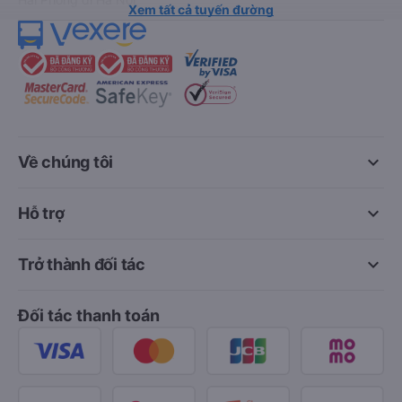
Xem tất cả tuyến đường
keyboard_arrow_down
Về chúng tôi
keyboard_arrow_down
Hỗ trợ
keyboard_arrow_down
Trở thành đối tác
Đối tác thanh toán