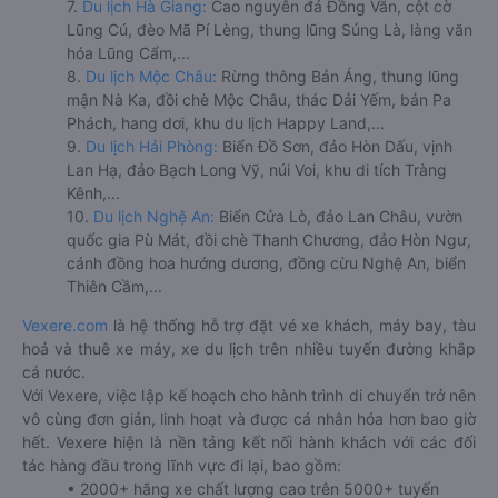
7.
Du lịch Hà Giang:
Cao nguyên đá Đồng Văn, cột cờ
Lũng Cú, đèo Mã Pí Lèng, thung lũng Sủng Là, làng văn
hóa Lũng Cẩm,...
8.
Du lịch Mộc Châu:
Rừng thông Bản Áng, thung lũng
mận Nà Ka, đồi chè Mộc Châu, thác Dải Yếm, bản Pa
Phách, hang dơi, khu du lịch Happy Land,...
9.
Du lịch Hải Phòng:
Biển Đồ Sơn, đảo Hòn Dấu, vịnh
Lan Hạ, đảo Bạch Long Vỹ, núi Voi, khu di tích Tràng
Kênh,...
10.
Du lịch Nghệ An:
Biển Cửa Lò, đảo Lan Châu, vườn
quốc gia Pù Mát, đồi chè Thanh Chương, đảo Hòn Ngư,
cánh đồng hoa hướng dương, đồng cừu Nghệ An, biển
Thiên Cầm,...
Vexere.com
là hệ thống hỗ trợ đặt vé xe khách, máy bay, tàu
hoả và thuê xe máy, xe du lịch trên nhiều tuyến đường khắp
cả nước.
Với Vexere, việc lập kế hoạch cho hành trình di chuyển trở nên
vô cùng đơn giản, linh hoạt và được cá nhân hóa hơn bao giờ
hết. Vexere hiện là nền tảng kết nối hành khách với các đối
tác hàng đầu trong lĩnh vực đi lại, bao gồm:
• 2000+ hãng xe chất lượng cao trên 5000+ tuyến