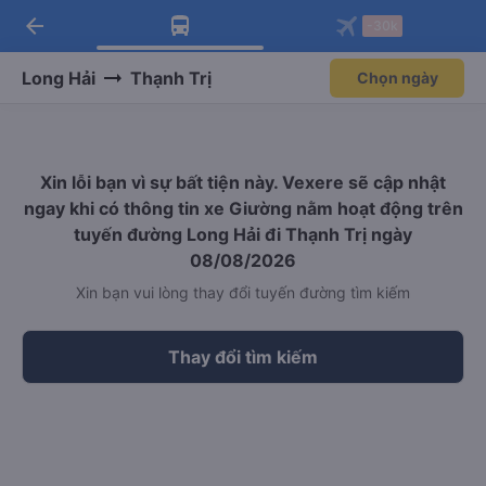
arrow_back
Tải app Vexere ngay!
Tải app Vexere
-30k
Mở app
Mở app
Nhận ưu đãi thành viên độc
-30k/ghế khi đặt vé máy bay qua
quyền
app
Long Hải
Thạnh Trị
Chọn ngày
Xin lỗi bạn vì sự bất tiện này. Vexere sẽ cập nhật
ngay khi có thông tin xe Giường nằm hoạt động trên
tuyến đường Long Hải đi Thạnh Trị ngày
08/08/2026
Xin bạn vui lòng thay đổi tuyến đường tìm kiếm
Thay đổi tìm kiếm