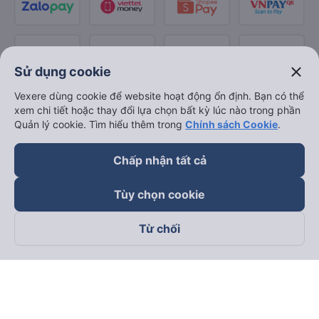
close
Sử dụng cookie
Vexere dùng cookie để website hoạt động ổn định. Bạn có thể
xem chi tiết hoặc thay đổi lựa chọn bất kỳ lúc nào trong phần
Quản lý cookie. Tìm hiểu thêm trong
Chính sách Cookie
.
Chấp nhận tất cả
Tùy chọn cookie
Từ chối
Theo dõi chúng tôi trên
Facebook
Tiktok
Youtube
Công ty TNHH Thương Mại Dịch Vụ Vexere