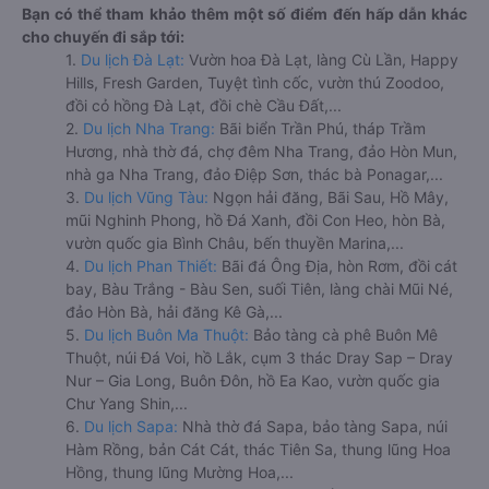
Bạn có thể tham khảo thêm một số điểm đến hấp dẫn khác
cho chuyến đi sắp tới:
1.
Du lịch Đà Lạt:
Vườn hoa Đà Lạt, làng Cù Lần, Happy
Hills, Fresh Garden, Tuyệt tình cốc, vườn thú Zoodoo,
đồi cỏ hồng Đà Lạt, đồi chè Cầu Đất,...
2.
Du lịch Nha Trang:
Bãi biển Trần Phú, tháp Trầm
Hương, nhà thờ đá, chợ đêm Nha Trang, đảo Hòn Mun,
nhà ga Nha Trang, đảo Điệp Sơn, thác bà Ponagar,...
3.
Du lịch Vũng Tàu:
Ngọn hải đăng, Bãi Sau, Hồ Mây,
mũi Nghinh Phong, hồ Đá Xanh, đồi Con Heo, hòn Bà,
vườn quốc gia Bình Châu, bến thuyền Marina,...
4.
Du lịch Phan Thiết:
Bãi đá Ông Địa, hòn Rơm, đồi cát
bay, Bàu Trắng - Bàu Sen, suối Tiên, làng chài Mũi Né,
đảo Hòn Bà, hải đăng Kê Gà,...
5.
Du lịch Buôn Ma Thuột:
Bảo tàng cà phê Buôn Mê
Thuột, núi Đá Voi, hồ Lắk, cụm 3 thác Dray Sap – Dray
Nur – Gia Long, Buôn Đôn, hồ Ea Kao, vườn quốc gia
Chư Yang Shin,...
6.
Du lịch Sapa:
Nhà thờ đá Sapa, bảo tàng Sapa, núi
Hàm Rồng, bản Cát Cát, thác Tiên Sa, thung lũng Hoa
Hồng, thung lũng Mường Hoa,...