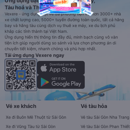
Ứng dụng đặt vé Xe khách, Máy bay,
Tàu hoả và Thuê xe
Vexere - ứng dụng đặt vé đa phương tiện với hơn 3000+ nhà
xe chất lượng cao, 5000+ tuyến đường toàn quốc, tất cả hãng
bay và hãng tàu cùng dịch vụ thuê xe máy, xe du lịch phủ
khắp các tỉnh thành tại Việt Nam.
Ứng dụng hiển thị thông tin đầy đủ, minh bạch cùng vô vàn
tiện ích giúp người dùng so sánh và lựa chọn phương án di
chuyển tiết kiệm, nhanh chóng và phù hợp nhất.
Tải ứng dụng Vexere ngay
Vé xe khách
Vé tàu hỏa
Xe đi Buôn Mê Thuột từ Sài Gòn
Vé tàu Sài Gòn Nha Trang
Xe đi Vũng Tàu từ Sài Gòn
Vé tàu Sài Gòn Phan Thiết