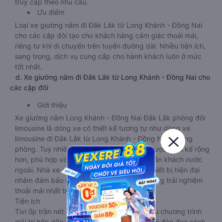
truy cập theo nhu cầu.
Ưu điểm
Loại xe giường nằm đi Đắk Lắk từ Long Khánh - Đồng Nai
cho các cặp đôi tạo cho khách hàng cảm giác thoải mái,
riêng tư khi di chuyển trên tuyến đường dài. Nhiều tiện ích,
sang trọng, dịch vụ cung cấp cho hành khách luôn ở mức
tốt nhất.
d. Xe giường nằm đi Đắk Lắk từ Long Khánh - Đồng Nai cho
các cặp đôi
Giới thiệu
Xe giường nằm Long Khánh - Đồng Nai Đắk Lắk phòng đôi
limousine là dòng xe có thiết kế tương tự như dòng xe
limousine đi Đắk Lắk từ Long Khánh - Đồng Nai giường
phòng. Tuy nhiên kích thước giường nằm được thiết kế rộng
hơn, phù hợp với cả khách hàng Việt Nam lẫn khách nước
ngoài. Nhà xe vẫn chú trọng trang bị các thiết bị hiện đại
nhằm đảm bảo cho quý khách hàng có những trải nghiệm
thoải mái nhất trong suốt chuyến đi.
Tiện ích
Tivi ốp trần nét cứng, đầu HD tích hợp nhiều chương trình
giải trí hấp dẫn. Trong phòng có tai nghe, có đèn đọc sách