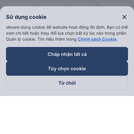
close
Sử dụng cookie
Vexere dùng cookie để website hoạt động ổn định. Bạn có thể
xem chi tiết hoặc thay đổi lựa chọn bất kỳ lúc nào trong phần
Quản lý cookie. Tìm hiểu thêm trong
Chính sách Cookie
.
Chấp nhận tất cả
Tùy chọn cookie
Từ chối
Theo dõi chúng tôi trên
Facebook
Tiktok
Youtube
Công ty TNHH Thương Mại Dịch Vụ Vexere
Địa chỉ đăng ký kinh doanh: 8C Chữ Đồng Tử, Phường Tân