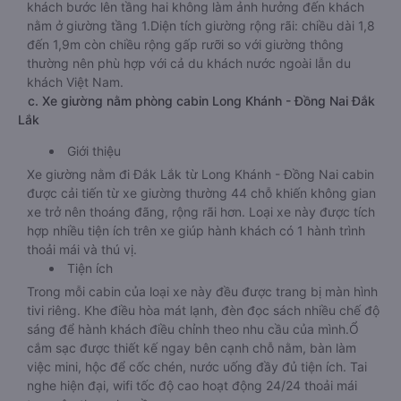
khách bước lên tầng hai không làm ảnh hưởng đến khách
nằm ở giường tầng 1.Diện tích giường rộng rãi: chiều dài 1,8
đến 1,9m còn chiều rộng gấp rưỡi so với giường thông
thường nên phù hợp với cả du khách nước ngoài lẫn du
khách Việt Nam.
c. Xe giường nằm phòng cabin Long Khánh - Đồng Nai Đắk
Lắk
Giới thiệu
Xe giường nằm đi Đắk Lắk từ Long Khánh - Đồng Nai cabin
được cải tiến từ xe giường thường 44 chỗ khiến không gian
xe trở nên thoáng đãng, rộng rãi hơn. Loại xe này được tích
hợp nhiều tiện ích trên xe giúp hành khách có 1 hành trình
thoải mái và thú vị.
Tiện ích
Trong mỗi cabin của loại xe này đều được trang bị màn hình
tivi riêng. Khe điều hòa mát lạnh, đèn đọc sách nhiều chế độ
sáng để hành khách điều chỉnh theo nhu cầu của mình.Ổ
cắm sạc được thiết kế ngay bên cạnh chỗ nằm, bàn làm
việc mini, hộc để cốc chén, nước uống đầy đủ tiện ích. Tai
nghe hiện đại, wifi tốc độ cao hoạt động 24/24 thoải mái