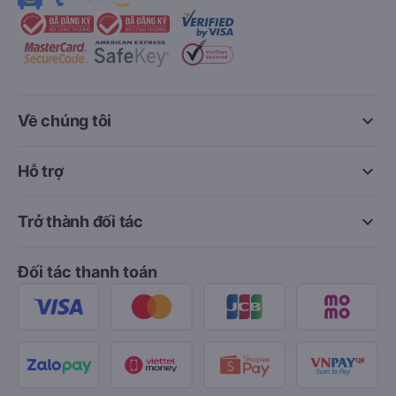
keyboard_arrow_down
Về chúng tôi
keyboard_arrow_down
Hỗ trợ
keyboard_arrow_down
Trở thành đối tác
Đối tác thanh toán