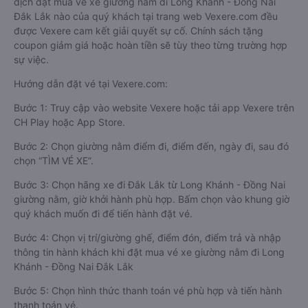
dịch đặt mua vé xe giường nằm đi Long Khánh - Đồng Nai
Đắk Lắk nào của quý khách tại trang web Vexere.com đều
được Vexere cam kết giải quyết sự cố. Chính sách tặng
coupon giảm giá hoặc hoàn tiền sẽ tùy theo từng trường hợp
sự việc.
Hướng dẫn đặt vé tại Vexere.com:
Bước 1: Truy cập vào website Vexere hoặc tải app Vexere trên
CH Play hoặc App Store.
Bước 2: Chọn giường nằm điểm đi, điểm đến, ngày đi, sau đó
chọn “TÌM VÉ XE”.
Bước 3: Chọn hãng xe đi Đắk Lắk từ Long Khánh - Đồng Nai
giường nằm, giờ khởi hành phù hợp. Bấm chọn vào khung giờ
quý khách muốn đi để tiến hành đặt vé.
Bước 4: Chọn vị trí/giường ghế, điểm đón, điểm trả và nhập
thông tin hành khách khi đặt mua vé xe giường nằm đi Long
Khánh - Đồng Nai Đắk Lắk
Bước 5: Chọn hình thức thanh toán vé phù hợp và tiến hành
thanh toán vé.