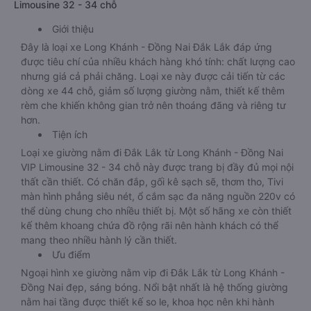
Limousine 32 - 34 chỗ
Giới thiệu
Đây là loại xe Long Khánh - Đồng Nai Đắk Lắk đáp ứng
được tiêu chí của nhiều khách hàng khó tính: chất lượng cao
nhưng giá cả phải chăng. Loại xe này được cải tiến từ các
dòng xe 44 chỗ, giảm số lượng giường nằm, thiết kế thêm
rèm che khiến không gian trở nên thoáng đãng và riêng tư
hơn.
Tiện ích
Loại xe giường nằm đi Đắk Lắk từ Long Khánh - Đồng Nai
VIP Limousine 32 - 34 chỗ này được trang bị đầy đủ mọi nội
thất cần thiết. Có chăn đắp, gối kê sạch sẽ, thơm tho, Tivi
màn hình phẳng siêu nét, ổ cắm sạc đa năng nguồn 220v có
thể dùng chung cho nhiều thiết bị. Một số hãng xe còn thiết
kế thêm khoang chứa đồ rộng rãi nên hành khách có thể
mang theo nhiều hành lý cần thiết.
Ưu điểm
Ngoại hình xe giường nằm vip đi Đắk Lắk từ Long Khánh -
Đồng Nai đẹp, sáng bóng. Nổi bật nhất là hệ thống giường
nằm hai tầng được thiết kế so le, khoa học nên khi hành