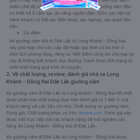
nhiều chế độ sáng, wifi tốc độ cao. Tại mỗi giường nằm đều
có thiết kế ổ cắm sạc đa năng nguồn điện 220v cực tiện lợi.
Hành khách có thể sạc điện thoại, sạc laptop, sạc ipad nếu
cần.
Ưu điểm
Xe giường nằm đôi đi Đắk Lắk từ Long Khánh - Đồng Nai
này phù hợp cho các cặp đôi hoặc gia đình có bé nhỏ vì
diện tích phòng rộng, riêng tư. Một điểm cộng lớn cho loại xe
này là không bắt khách dọc đường, tránh được tình trạng bị
nhồi nhét trong quá trình di chuyển.
2. Về chất lượng, review, đánh giá nhà xe Long
Khánh - Đồng Nai Đắk Lắk giường nằm
Xe giường nằm đi Đắk Lắk từ Long Khánh - Đồng Nai tốt nhất
được phân loại chất lượng dựa trên đánh giá từ 1 đến 5 của
khách hàng với các tiêu chí như: Chất lượng xe giường nằm,
Đúng giờ, Chất lượng phục vụ trên
Vexere.com
. Đánh giá này
được viết trực tiếp bởi các khách hàng đã trải nghiệm các
hãng Xe Long Khánh - Đồng Nai đi Đắk Lắk.
Xe giường nằm đi Đắk Lắk từ Long Khánh - Đồng Nai được