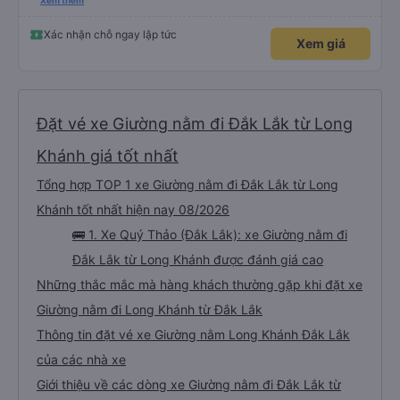
đánh giá 5 sao rồi. Chú tài xế còn uống pepsi rất dễ thương chứ không có
Xem thêm
hút thuốc phè phè như các xe khác. Đón trả đúng điểm. Được nằm đúng
giường đã đặt. Nói chung 10 điểm.
Xác nhận chỗ ngay lập tức
Xem giá
Đặt vé xe Giường nằm đi Đắk Lắk từ Long
Khánh giá tốt nhất
Tổng hợp TOP 1 xe Giường nằm đi Đắk Lắk từ Long
Khánh tốt nhất hiện nay 08/2026
🚌 1. Xe Quý Thảo (Đắk Lắk): xe Giường nằm đi
Đắk Lắk từ Long Khánh được đánh giá cao
Những thắc mắc mà hàng khách thường gặp khi đặt xe
Giường nằm đi Long Khánh từ Đắk Lắk
Thông tin đặt vé xe Giường nằm Long Khánh Đắk Lắk
của các nhà xe
Giới thiệu về các dòng xe Giường nằm đi Đắk Lắk từ