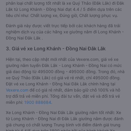
phân loại chất lượng tốt nhất là xe Quý Thảo (Đắk Lắk) đi Đắk
Lắk từ Long Khánh - Đồng Nai đạt 4.4 / 5 điểm dựa trên các
tiêu chí như: Chất lượng xe, Đúng giờ, Chất lượng phục vụ.
Đánh giá này được viết trực tiếp bởi các khách hàng đã trải
nghiệm dịch vụ của các hãng xe giường nằm đi Long Khánh -
Đồng Nai Đắk Lắk .
3. Giá vé xe Long Khánh - Đồng Nai Đắk Lắk
Hiện tại, theo cập nhật mới nhất của Vexere.com, giá vé xe
giường nằm tuyến Đắk Lắk - Long Khánh - Đồng Nai có mức
giá dao động từ 495000 đồng - 495000 đồng. Trong đó, nhà
xe Quý Thảo (Đắk Lắk) có giá vé rẻ nhất, chỉ 495000 đồng.
Đặt vé xe Long Khánh - Đồng Nai Đắk Lắk chính hãng tại
Vexere.com
để có giá rẻ nhất, đảm bảo giữ chỗ 100% và hỗ
trợ đổi trả vé miễn phí. Tổng đài tư vấn, đặt vé và đổi trả vé
miễn phí:
1900 888684
.
Xe Long Khánh - Đồng Nai Đắk Lắk giường nằm tốt nhất: Xe
từ Long Khánh - Đồng Nai đi Đắk Lắk giường nằm được đánh
giá chung có chất lượng Trung bình với điểm đánh giá trung
bình từ 4.4/5 dựa trên 1800 phản hồi của hành khách Xe