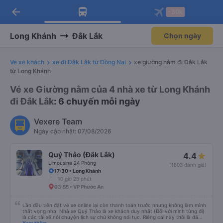
arrow_back
Tải app Vexere ngay!
Tải app Vexere
-30k
Mở app
Mở app
Nhận ưu đãi thành viên độc
-30k/ghế khi đặt vé máy bay qua
quyền
app
Long Khánh
Đắk Lắk
Chọn ngày
Vé xe khách
xe đi Đắk Lắk từ Đồng Nai
xe giường nằm đi Đắk Lắk
từ Long Khánh
Vé xe Giường nằm của 4 nhà xe từ Long Khánh
đi Đắk Lắk
: 6 chuyến mỗi ngày
Vexere Team
Ngày cập nhật: 07/08/2026
Quý Thảo (Đắk Lắk)
4.4
Limousine 24 Phòng
(1803 đánh giá)
17:30 • Long Khánh
10 giờ 25 phút
03:55 • VP Phước An
Lần đầu tiên đặt vé xe online lại còn thanh toán trước nhưng không làm mình
thất vọng nha! Nhà xe Quý Thảo là xe khách duy nhất (Đối với mình từng đi)
là các tài xế nói chuyện lịch sự chứ không nói tục. Riêng cái này thôi là đã