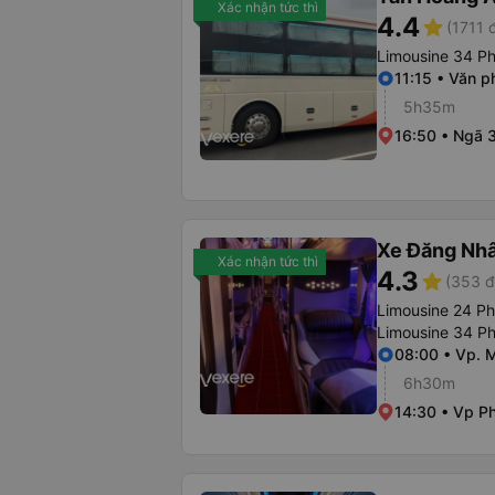
Xác nhận tức thì
4.4
star
(1711 
Limousine 34 P
11:15 • Văn 
5h35m
16:50 • Ngã 
Xe Đăng Nh
Xác nhận tức thì
4.3
star
(353 đ
Limousine 24 P
Limousine 34 P
08:00 • Vp. 
6h30m
14:30 • Vp P