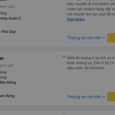
báo chuyến đi cho khách yê
đánh giá)
chăm sóc khách hàng đặt vé
hòng
nói chuyện lịch sự chút để 
phòng Quận 5
hàng
Xem thêm
3 Phú Quý
keyboard_arrow_down
Thông tin chi tiết
ân
Mình ấn tượng ở sự lịch sự 
khác không có. Đón ở QL13 
ánh giá)
điều mình rất thíchhhh
hòng
hòng
Miền Đông
han Rang
keyboard_arrow_down
Thông tin chi tiết