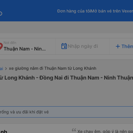
Đơn hàng của tôi
Mở bán vé trên Vexe
fo
Nơi đến
add
Nhập ngày đi
Thêm
xe giường nằm đi Thuận Nam từ Long Khánh
ai
từ Long Khánh - Đồng Nai đi Thuận Nam - Ninh Thuậ
rống và ưu đãi khi đặt vé
Anh
Xe chạy êm, góp ý là nên g