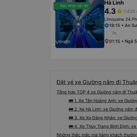
Hà Linh
Xác nhận tức thì
4.3
star
(1430 
Limousine 24 P
18:15 • An Sư
7h
01:15 • Ngã 5
Đặt vé xe Giường nằm đi Thuậ
Tổng hợp TOP 4 xe Giường nằm đi Thuậ
🚌 1. Xe Tân Hoàng Anh: xe Giườ
🚌 2. Xe Hà Linh: xe Giường nằm 
🚌 3. Xe Xe Đăng Nhân: xe Giườn
🚌 4. Xe Thùy Trang Bình Định: 
Những thắc mắc mà hàng khách thường