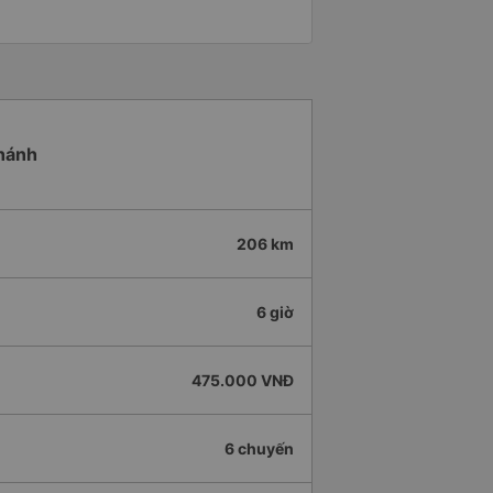
Khánh
206 km
6 giờ
475.000 VNĐ
6 chuyến