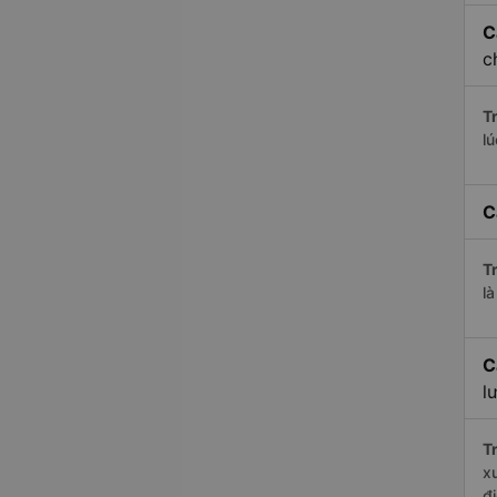
C
c
Tr
l
C
Tr
l
C
l
Tr
x
đ