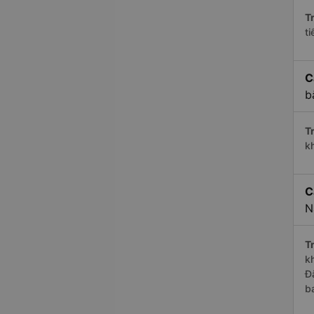
Tr
t
C
b
Tr
k
C
N
Tr
k
Đ
b