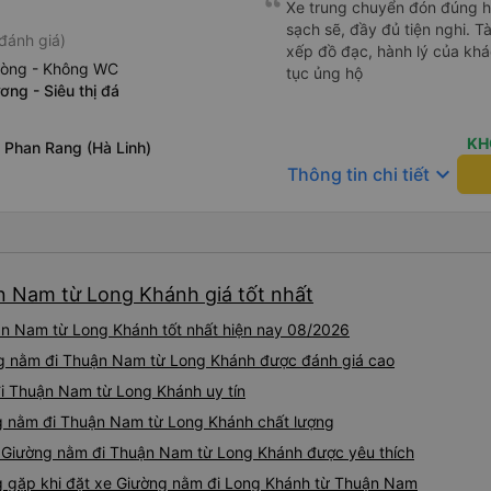
Xe trung chuyển đón đúng h, 
sạch sẽ, đầy đủ tiện nghi. Tà
đánh giá)
xếp đồ đạc, hành lý của khá
hòng - Không WC
tục ủng hộ
ơng - Siêu thị đá
KH
 Phan Rang (Hà Linh)
keyboard_arrow_down
Thông tin chi tiết
n Nam từ Long Khánh giá tốt nhất
n Nam từ Long Khánh tốt nhất hiện nay 08/2026
ng nằm đi Thuận Nam từ Long Khánh được đánh giá cao
đi Thuận Nam từ Long Khánh uy tín
g nằm đi Thuận Nam từ Long Khánh chất lượng
xe Giường nằm đi Thuận Nam từ Long Khánh được yêu thích
 gặp khi đặt xe Giường nằm đi Long Khánh từ Thuận Nam