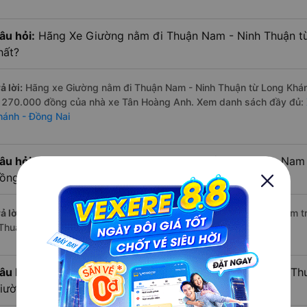
âu hỏi:
Hãng Xe Giường nằm đi Thuận Nam - Ninh Thuận từ
hất?
ả lời:
Hãng xe Giường nằm đi Thuận Nam - Ninh Thuận từ Long Khánh
à 270.000 đồng của nhà xe Tân Hoàng Anh. Xem danh sách đầy đủ:
hánh - Đồng Nai
âu hỏi:
Có bao nhiêu nhà xe có Giường nằm đi Thuận Nam 
ồng Nai hiện nay?
ả lời:
Tính tới thời điểm hiện nay thì có 4 nhà xe có xe Giường nằm
 Thuận Nam - Ninh Thuận hiện nay
âu hỏi:
Từ Long Khánh - Đồng Nai đi Thuận Nam - Ninh Thu
iường nằm?