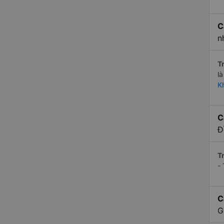
C
n
Tr
l
K
C
Đ
Tr
-
C
G