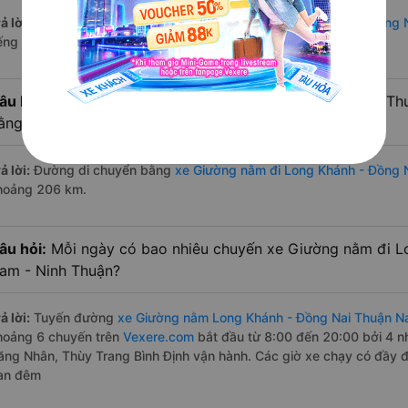
ả lời:
Thời gian di chuyển bằng
xe Giường nằm Long Khánh - Đồng 
iếng nếu đường đi khá thuận lợi
âu hỏi:
Từ Long Khánh - Đồng Nai đi Thuận Nam - Ninh Thu
ằng xe Giường nằm?
ả lời:
Đường di chuyển bằng
xe Giường nằm đi Long Khánh - Đồng 
hoảng 206 km.
âu hỏi:
Mỗi ngày có bao nhiêu chuyến xe Giường nằm đi L
am - Ninh Thuận?
ả lời:
Tuyến đường
xe Giường nằm Long Khánh - Đồng Nai Thuận N
hoảng 6 chuyến trên
Vexere.com
bắt đầu từ 8:00 đến 20:00 bởi 4 n
ăng Nhân, Thùy Trang Bình Định vận hành. Các giờ xe chạy có đầy đủ
an đêm