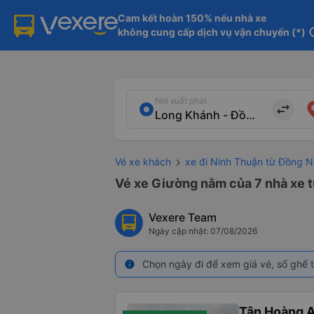
Cam kết hoàn 150% nếu nhà xe

không cung cấp dịch vụ vận chuyển (*)
in
Nơi xuất phát
import_export
Vé xe khách
xe đi Ninh Thuận từ Đồng N
Vé xe Giường nằm của 7 nhà xe 
Vexere Team
Ngày cập nhật: 07/08/2026
Chọn ngày đi để xem giá vé, số ghế t
info
Tân Hoàng 