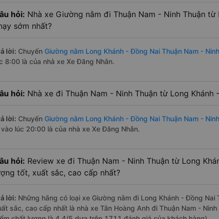
âu hỏi:
Nhà xe Giường nằm đi Thuận Nam - Ninh Thuận từ 
hạy sớm nhất?
ả lời:
Chuyến
Giường nằm Long Khánh - Đồng Nai Thuận Nam - Nin
úc 8:00 là của nhà xe Xe Đăng Nhân.
âu hỏi:
Nhà xe đi Thuận Nam - Ninh Thuận từ Long Khánh -
ả lời:
Chuyến
Giường nằm Long Khánh - Đồng Nai Thuận Nam - Nin
à vào lúc 20:00 là của nhà xe Xe Đăng Nhân.
âu hỏi:
Review xe đi Thuận Nam - Ninh Thuận từ Long Khán
ượng tốt, xuất sắc, cao cấp nhất?
ả lời:
Những hãng có loại xe Giường nằm đi Long Khánh - Đồng Nai T
uất sắc, cao cấp nhất là nhà xe Tân Hoàng Anh đi Thuận Nam - Ninh
iểm chất lượng là 4.4/5 dựa trên 1711 đánh giá của khách hàng).