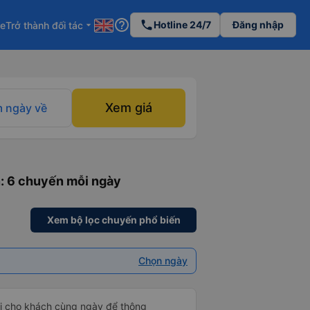
help_outline
phone
Hotline 24/7
Đăng nhập
re
Trở thành đối tác
arrow_drop_down
Xem giá
 ngày về
n
: 6 chuyến mỗi ngày
Xem bộ lọc chuyến phổ biến
Chọn ngày
ọi cho khách cùng ngày để thông