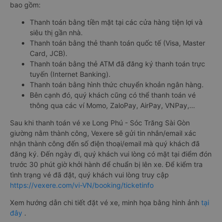
bao gồm:
Thanh toán bằng tiền mặt tại các cửa hàng tiện lợi và
siêu thị gần nhà.
Thanh toán bằng thẻ thanh toán quốc tế (Visa, Master
Card, JCB).
Thanh toán bằng thẻ ATM đã đăng ký thanh toán trực
tuyến (Internet Banking).
Thanh toán bằng hình thức chuyển khoản ngân hàng.
Bên cạnh đó, quý khách cũng có thể thanh toán vé
thông qua các ví Momo, ZaloPay, AirPay, VNPay,…
Sau khi thanh toán vé xe Long Phú - Sóc Trăng Sài Gòn
giường nằm thành công, Vexere sẽ gửi tin nhắn/email xác
nhận thành công đến số điện thoại/email mà quý khách đã
đăng ký. Đến ngày đi, quý khách vui lòng có mặt tại điểm đón
trước 30 phút giờ khởi hành để chuẩn bị lên xe. Để kiểm tra
tình trạng vé đã đặt, quý khách vui lòng truy cập
https://vexere.com/vi-VN/booking/ticketinfo
Xem hướng dẫn chi tiết đặt vé xe, minh họa bằng hình ảnh
tại
đây
.