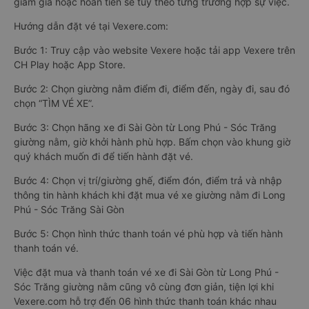
giảm giá hoặc hoàn tiền sẽ tùy theo từng trường hợp sự việc.
Hướng dẫn đặt vé tại Vexere.com:
Bước 1: Truy cập vào website Vexere hoặc tải app Vexere trên
CH Play hoặc App Store.
Bước 2: Chọn giường nằm điểm đi, điểm đến, ngày đi, sau đó
chọn “TÌM VÉ XE”.
Bước 3: Chọn hãng xe đi Sài Gòn từ Long Phú - Sóc Trăng
giường nằm, giờ khởi hành phù hợp. Bấm chọn vào khung giờ
quý khách muốn đi để tiến hành đặt vé.
Bước 4: Chọn vị trí/giường ghế, điểm đón, điểm trả và nhập
thông tin hành khách khi đặt mua vé xe giường nằm đi Long
Phú - Sóc Trăng Sài Gòn
Bước 5: Chọn hình thức thanh toán vé phù hợp và tiến hành
thanh toán vé.
Việc đặt mua và thanh toán vé xe đi Sài Gòn từ Long Phú -
Sóc Trăng giường nằm cũng vô cùng đơn giản, tiện lợi khi
Vexere.com hỗ trợ đến 06 hình thức thanh toán khác nhau