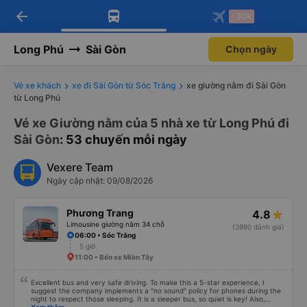
arrow_back
Tải app Vexere ngay!
Tải app Vexere
-30k
Mở app
Mở app
Nhận ưu đãi thành viên độc
-30k/ghế khi đặt vé máy bay qua
quyền
app
Long Phú
Sài Gòn
Chọn ngày
Vé xe khách
xe đi Sài Gòn từ Sóc Trăng
xe giường nằm đi Sài Gòn
từ Long Phú
Vé xe Giường nằm của 5 nhà xe từ Long Phú đi
Sài Gòn
: 53 chuyến mỗi ngày
Vexere Team
Ngày cập nhật: 09/08/2026
Phương Trang
4.8
Limousine giường nằm 34 chỗ
(3990 đánh giá)
06:00 • Sóc Trăng
5 giờ
11:00 • Bến xe Miền Tây
Excellent bus and very safe driving. To make this a 5-star experience, I
suggest the company implements a "no sound" policy for phones during the
night to respect those sleeping. It is a sleeper bus, so quiet is key! Also,