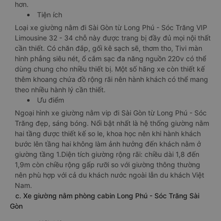
hơn.
Tiện ích
Loại xe giường nằm đi Sài Gòn từ Long Phú - Sóc Trăng VIP
Limousine 32 - 34 chỗ này được trang bị đầy đủ mọi nội thất
cần thiết. Có chăn đắp, gối kê sạch sẽ, thơm tho, Tivi màn
hình phẳng siêu nét, ổ cắm sạc đa năng nguồn 220v có thể
dùng chung cho nhiều thiết bị. Một số hãng xe còn thiết kế
thêm khoang chứa đồ rộng rãi nên hành khách có thể mang
theo nhiều hành lý cần thiết.
Ưu điểm
Ngoại hình xe giường nằm vip đi Sài Gòn từ Long Phú - Sóc
Trăng đẹp, sáng bóng. Nổi bật nhất là hệ thống giường nằm
hai tầng được thiết kế so le, khoa học nên khi hành khách
bước lên tầng hai không làm ảnh hưởng đến khách nằm ở
giường tầng 1.Diện tích giường rộng rãi: chiều dài 1,8 đến
1,9m còn chiều rộng gấp rưỡi so với giường thông thường
nên phù hợp với cả du khách nước ngoài lẫn du khách Việt
Nam.
c. Xe giường nằm phòng cabin Long Phú - Sóc Trăng Sài
Gòn