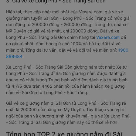
3. Giá vé xe Long Phú - Sóc Trăng Sài Gòn
Hiện tại, theo cập nhật mới nhất của Vexere.com, giá vé xe
giường nằm tuyến Sài Gòn - Long Phú - Sóc Trăng có mức giá
dao động từ 200000 đồng - 260000 đồng. Trong đó, nhà xe
Mỹ Duyên có giá vé rẻ nhất, chỉ 200000 đồng. Đặt vé xe
Long Phú - Sóc Trăng Sài Gòn chính hãng tại
Vexere.com
để
có giá rẻ nhất, đảm bảo giữ chỗ 100% và hỗ trợ đổi trả vé
miễn phí. Tổng đài tư vấn, đặt vé và đổi trả vé miễn phí:
1900
888684
.
Xe Long Phú - Sóc Trăng Sài Gòn giường nằm tốt nhất: Xe từ
Long Phú - Sóc Trăng đi Sài Gòn giường nằm được đánh giá
chung có chất lượng Trung bình với điểm đánh giá trung bình
từ 4.7/5 dựa trên 4462 phản hồi của hành khách Xe giường
nằm về Sài Gòn từ Long Phú - Sóc Trăng.
Giá vé xe giường nằm đi Sài Gòn từ Long Phú - Sóc Trăng rẻ
nhất là 200000 của hãng xe Mỹ Duyên. Tùy thuộc vào vị trí
ngồi của bạn và chương trình khuyến mãi, giá vé Xe Long Phú
- Sóc Trăng đi Sài Gòn giường nằm này có thể sẽ rẻ hơn
Tổng hợp TOP 2 xe giường nằm đi Sài