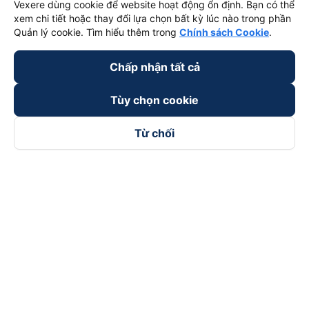
Vexere dùng cookie để website hoạt động ổn định. Bạn có thể
xem chi tiết hoặc thay đổi lựa chọn bất kỳ lúc nào trong phần
Quản lý cookie. Tìm hiểu thêm trong
Chính sách Cookie
.
Chấp nhận tất cả
Tùy chọn cookie
Từ chối
Theo dõi chúng tôi trên
Facebook
Tiktok
Youtube
Công ty TNHH Thương Mại Dịch Vụ Vexere
Địa chỉ đăng ký kinh doanh: 8C Chữ Đồng Tử, Phường Tân
Sơn Nhất, TP. Hồ Chí Minh, Việt Nam
Địa chỉ
:
Lầu 2, toà nhà H3 Circo Hoàng Diệu, 384 Hoàng Diệu,
Phường Khánh Hội, TP Hồ Chí Minh, Việt Nam
Tầng 3, toà nhà 101 Láng Hạ, 101 Láng Hạ, Phường Láng, TP.