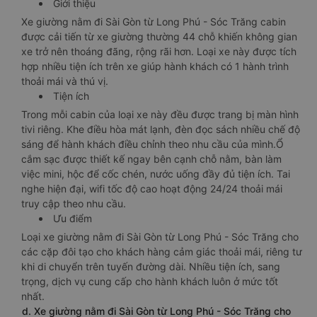
Giới thiệu
Xe giường nằm đi Sài Gòn từ Long Phú - Sóc Trăng cabin
được cải tiến từ xe giường thường 44 chỗ khiến không gian
xe trở nên thoáng đãng, rộng rãi hơn. Loại xe này được tích
hợp nhiều tiện ích trên xe giúp hành khách có 1 hành trình
thoải mái và thú vị.
Tiện ích
Trong mỗi cabin của loại xe này đều được trang bị màn hình
tivi riêng. Khe điều hòa mát lạnh, đèn đọc sách nhiều chế độ
sáng để hành khách điều chỉnh theo nhu cầu của mình.Ổ
cắm sạc được thiết kế ngay bên cạnh chỗ nằm, bàn làm
việc mini, hộc để cốc chén, nước uống đầy đủ tiện ích. Tai
nghe hiện đại, wifi tốc độ cao hoạt động 24/24 thoải mái
truy cập theo nhu cầu.
Ưu điểm
Loại xe giường nằm đi Sài Gòn từ Long Phú - Sóc Trăng cho
các cặp đôi tạo cho khách hàng cảm giác thoải mái, riêng tư
khi di chuyển trên tuyến đường dài. Nhiều tiện ích, sang
trọng, dịch vụ cung cấp cho hành khách luôn ở mức tốt
nhất.
d. Xe giường nằm đi Sài Gòn từ Long Phú - Sóc Trăng cho