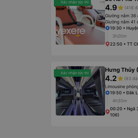
Xác nhận tức thì
4.9
star
(418 đ
Giường nằm 36 
Giường nằm 41 
19:30 • Huyệ
3h20m
22:50 • TT C
Hưng Thủy (
Xác nhận tức thì
4.2
star
(83 đá
Limousine phòng
19:50 • Đắk L
4h30m
00:20 • Ngã 
106)