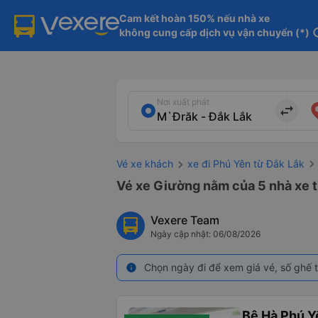
Cam kết hoàn 150% nếu nhà xe

không cung cấp dịch vụ vận chuyển (*)
in
Nơi xuất phát
import_export
Vé xe khách
xe đi Phú Yên từ Đắk Lắk
Vé xe Giường nằm của 5 nhà xe t
Vexere Team
Ngày cập nhật: 06/08/2026
Chọn ngày đi để xem giá vé, số ghế t
info
Bê Hà Phú Y