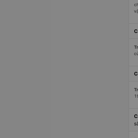
c
v
C
Tr
c
C
Tr
1
C
s