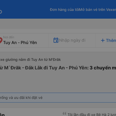
Đơn hàng của tôi
Mở bán vé trên Vexe
fo
Nơi đến
add
Nhập ngày đi
Thêm
xe giường nằm đi Tuy An từ M'Đrăk
ừ M`Đrăk - Đắk Lắk đi Tuy An - Phú Yên
: 3 chuyến m
rống và ưu đãi khi đặt vé
ên
Tôi lần đầu đi xe Bê Hà 2 lư