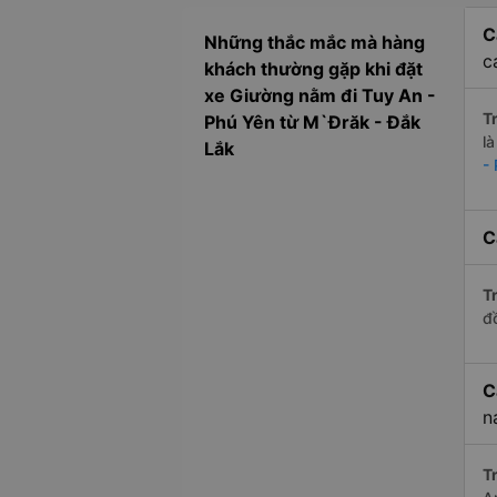
C
Những thắc mắc mà hàng
c
khách thường gặp khi đặt
xe Giường nằm đi Tuy An -
Tr
Phú Yên từ M`Đrăk - Đắk
l
Lắk
-
C
Tr
đ
C
n
Tr