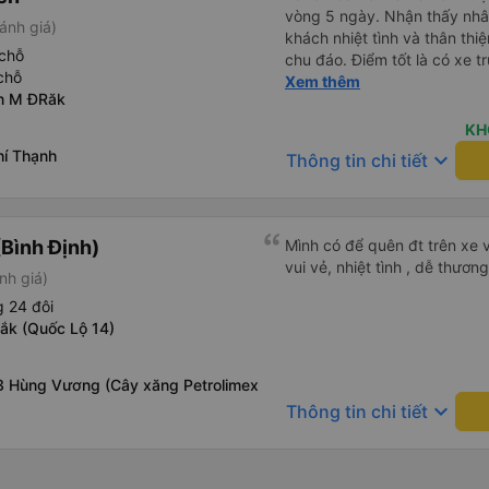
vòng 5 ngày. Nhận thấy nhân
ánh giá)
khách nhiệt tình và thân thiệ
chỗ
chu đáo. Điểm tốt là có xe t
chỗ
xe trung chuyển rất vui tính
Xem thêm
n M ĐRăk
hành lý lên xe cũng như đún
ngày càng phục vụ tốt và c
KH
hí Thạnh
keyboard_arrow_down
Thông tin chi tiết
Bình Định)
Mình có để quên đt trên xe v
vui vẻ, nhiệt tình , dễ thương
nh giá)
 24 đôi
ắk (Quốc Lộ 14)
3 Hùng Vương (Cây xăng Petrolimex
keyboard_arrow_down
Thông tin chi tiết