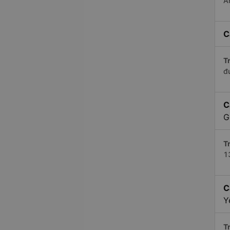
A
C
Tr
đ
C
G
Tr
1
C
Y
Tr