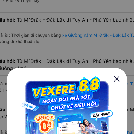
n - Phú Yên hiện nay
âu hỏi:
Từ M`Đrăk - Đắk Lắk đi Tuy An - Phú Yên bao nhiê
ả lời:
Thời gian di chuyển bằng
xe Giường nằm M`Đrăk - Đắk Lắk Tu
ường đi khá thuận lợi
âu hỏi:
Từ M`Đrăk - Đắk Lắk đi Tuy An - Phú Yên bao nhiê
iường nằm?
ả lời:
Đường di chuyển bằng
xe Giường nằm đi M`Đrăk - Đắk Lắk T
31 km.
âu hỏi:
Mỗi ngày có bao nhiêu chuyến xe Giường nằm đi M
ên?
ả lời:
Tuyến đường
xe Giường nằm M`Đrăk - Đắk Lắk Tuy An - Phú