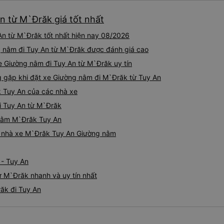
n từ M`Đrăk giá tốt nhất
n từ M`Đrăk tốt nhất hiện nay 08/2026
g nằm đi Tuy An từ M`Đrăk được đánh giá cao
xe Giường nằm đi Tuy An từ M`Đrăk uy tín
gặp khi đặt xe Giường nằm đi M`Đrăk từ Tuy An
 Tuy An của các nhà xe
i Tuy An từ M`Đrăk
 nằm M`Đrăk Tuy An
iá nhà xe M`Đrăk Tuy An Giường nằm
 - Tuy An
ừ M`Đrăk nhanh và uy tín nhất
ăk đi Tuy An