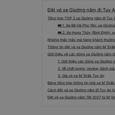
Đặt vé xe Giường nằm đi Tuy A
Tổng hợp TOP 2 xe Giường nằm đi Tuy A
🚌 1. Xe Bê Hà Phú Yên: xe Giườn
🚌 2. Xe Hưng Thủy (Bình Định): 
Những thắc mắc mà hàng khách thường 
Thông tin đặt vé xe Giường nằm M`Đrăk
Giới thiệu về các dòng xe Giường nằm đ
1. Giới thiệu các dòng xe Giường
2. Về chất lượng, review, đánh g
3. Giá vé xe M`Đrăk Tuy An
Bảng tổng hợp thông tin nhà xe M`Đrăk
Cách đặt vé xe Giường nằm đi Tuy An t
Đặt vé xe Giường nằm Tết 2027 từ M`Đr