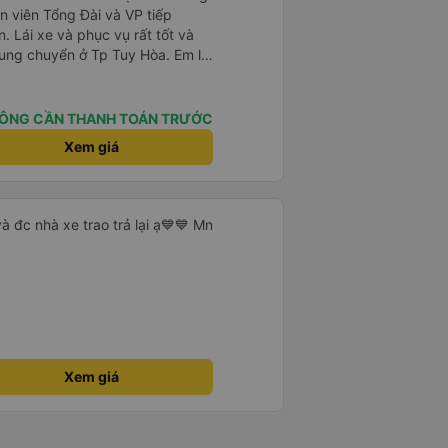
 viên Tổng Đài và VP tiếp
n. Lái xe và phục vụ rất tốt và
rung chuyển ở Tp Tuy Hòa. Em lái
 và nhiệt tình giúp khách đưa
g giờ đưa đón. Mong là nhà xe
ó nhiều khách hàng.
ÔNG CẦN THANH TOÁN TRƯỚC
Xem giá
à đc nhà xe trao trả lại ạ💙💙 Mn
Xem giá