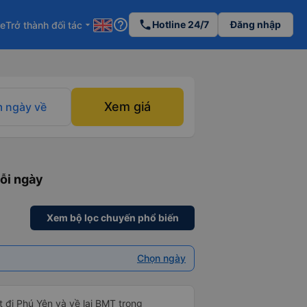
help_outline
phone
Hotline 24/7
Đăng nhập
re
Trở thành đối tác
arrow_drop_down
Xem giá
 ngày về
ỗi ngày
Xem bộ lọc chuyến phổ biến
Chọn ngày
ợt đi Phú Yên và về lại BMT trong