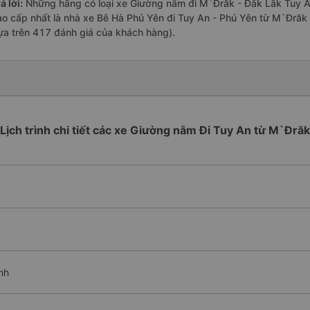
ả lời:
Những hãng có loại xe Giường nằm đi M`Đrăk - Đắk Lắk Tuy An
ao cấp nhất là nhà xe Bê Hà Phú Yên đi Tuy An - Phú Yên từ M`Đrăk 
ựa trên 417 đánh giá của khách hàng).
Lịch trình chi tiết các xe Giường nằm Đi Tuy An từ M`Đrăk
nh