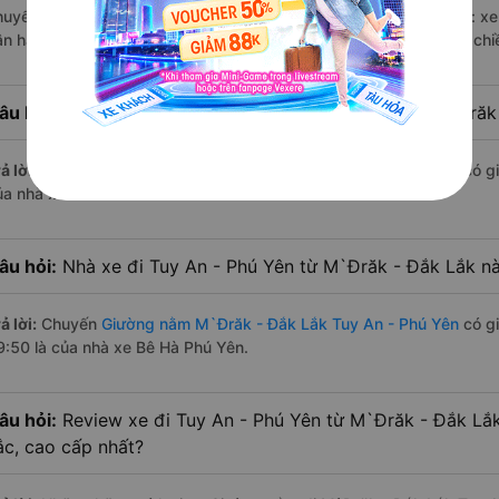
huyến trên
Vexere.com
bắt đầu từ 11:30 đến 19:50 bởi 2 nhà xe: x
ận hành. Các giờ xe chạy có đầy đủ cả ban ngày, buổi trưa, buổi ch
âu hỏi:
Nhà xe Giường nằm đi Tuy An - Phú Yên từ M`Đrăk
ả lời:
Chuyến
Giường nằm M`Đrăk - Đắk Lắk Tuy An - Phú Yên
có gi
ủa nhà xe Bê Hà Phú Yên.
âu hỏi:
Nhà xe đi Tuy An - Phú Yên từ M`Đrăk - Đắk Lắk nà
ả lời:
Chuyến
Giường nằm M`Đrăk - Đắk Lắk Tuy An - Phú Yên
có gi
9:50 là của nhà xe Bê Hà Phú Yên.
âu hỏi:
Review xe đi Tuy An - Phú Yên từ M`Đrăk - Đắk Lắk
ắc, cao cấp nhất?