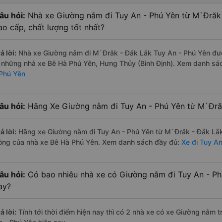
âu hỏi:
Nhà xe Giường nằm đi Tuy An - Phú Yên từ M`Đrăk
ao cấp, chất lượng tốt nhất?
ả lời:
Nhà xe Giường nằm đi M`Đrăk - Đắk Lắk Tuy An - Phú Yên được
à những nhà xe Bê Hà Phú Yên, Hưng Thủy (Bình Định). Xem danh sá
 Phú Yên
âu hỏi:
Hãng Xe Giường nằm đi Tuy An - Phú Yên từ M`Đrăk
ả lời:
Hãng xe Giường nằm đi Tuy An - Phú Yên từ M`Đrăk - Đắk Lắk 
ồng của nhà xe Bê Hà Phú Yên. Xem danh sách đầy đủ:
Xe đi Tuy A
âu hỏi:
Có bao nhiêu nhà xe có Giường nằm đi Tuy An - Ph
ay?
ả lời:
Tính tới thời điểm hiện nay thì có 2 nhà xe có xe Giường nằm