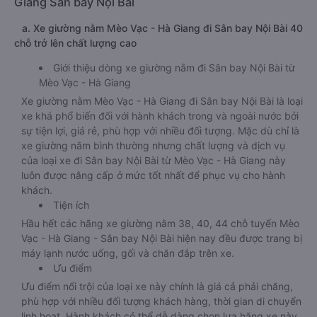
Giang Sân bay Nội Bài
a. Xe giường nằm Mèo Vạc - Hà Giang đi Sân bay Nội Bài 40
chỗ trở lên chất lượng cao
Giới thiệu dòng xe giường nằm đi Sân bay Nội Bài từ
Mèo Vạc - Hà Giang
Xe giường nằm Mèo Vạc - Hà Giang đi Sân bay Nội Bài là loại
xe khá phổ biến đối với hành khách trong và ngoài nước bởi
sự tiện lợi, giá rẻ, phù hợp với nhiều đối tượng. Mặc dù chỉ là
xe giường nằm bình thường nhưng chất lượng và dịch vụ
của loại xe đi Sân bay Nội Bài từ Mèo Vạc - Hà Giang này
luôn được nâng cấp ở mức tốt nhất để phục vụ cho hành
khách.
Tiện ích
Hầu hết các hãng xe giường nằm 38, 40, 44 chỗ tuyến Mèo
Vạc - Hà Giang - Sân bay Nội Bài hiện nay đều được trang bị
máy lạnh nước uống, gối và chăn đắp trên xe.
Ưu điểm
Ưu điểm nổi trội của loại xe này chính là giá cả phải chăng,
phù hợp với nhiều đối tượng khách hàng, thời gian di chuyển
linh hoạt. Hành khách có thể dễ dàng chọn lựa hãng xe này