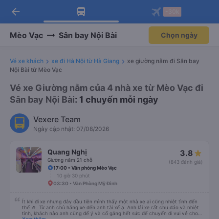
arrow_back
Tải app Vexere ngay!
Tải app Vexere
-30k
Mở app
Mở app
Nhận ưu đãi thành viên độc
-30k/ghế khi đặt vé máy bay qua
quyền
app
Mèo Vạc
Sân bay Nội Bài
Chọn ngày
Vé xe khách
xe đi Hà Nội từ Hà Giang
xe giường nằm đi Sân bay
Nội Bài từ Mèo Vạc
Vé xe Giường nằm của 4 nhà xe từ Mèo Vạc đi
Sân bay Nội Bài
: 1 chuyến mỗi ngày
Vexere Team
Ngày cập nhật: 07/08/2026
Quang Nghị
3.8
Giường nằm 21 chỗ
(843 đánh giá)
17:00 • Văn phòng Mèo Vạc
10 giờ 30 phút
03:30 • Văn Phòng Mỹ Đình
Ít khi đi xe nhưng đây đầu tiên mình thấy một nhà xe ai cũng nhiệt tình đến
thế ☺️. Từ anh chủ hãng xe đến anh tài xế ạ. Anh lái xe rất chu đáo và nhiệt
tình, khách nào anh cũng để ý và cố gắng hết sức để chuyến đi vui vẻ cho