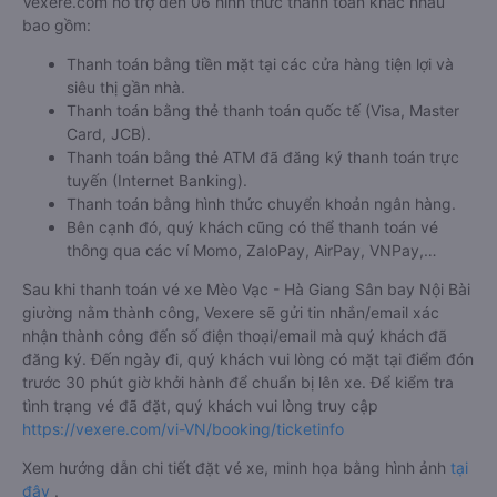
Vexere.com hỗ trợ đến 06 hình thức thanh toán khác nhau
bao gồm:
Thanh toán bằng tiền mặt tại các cửa hàng tiện lợi và
siêu thị gần nhà.
Thanh toán bằng thẻ thanh toán quốc tế (Visa, Master
Card, JCB).
Thanh toán bằng thẻ ATM đã đăng ký thanh toán trực
tuyến (Internet Banking).
Thanh toán bằng hình thức chuyển khoản ngân hàng.
Bên cạnh đó, quý khách cũng có thể thanh toán vé
thông qua các ví Momo, ZaloPay, AirPay, VNPay,…
Sau khi thanh toán vé xe Mèo Vạc - Hà Giang Sân bay Nội Bài
giường nằm thành công, Vexere sẽ gửi tin nhắn/email xác
nhận thành công đến số điện thoại/email mà quý khách đã
đăng ký. Đến ngày đi, quý khách vui lòng có mặt tại điểm đón
trước 30 phút giờ khởi hành để chuẩn bị lên xe. Để kiểm tra
tình trạng vé đã đặt, quý khách vui lòng truy cập
https://vexere.com/vi-VN/booking/ticketinfo
Xem hướng dẫn chi tiết đặt vé xe, minh họa bằng hình ảnh
tại
đây
.