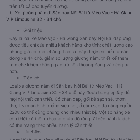
trên tất cả các tuyến đường.
b. Xe giường nằm đi Sân bay Nội Bài từ Mèo Vạc - Hà Giang
VIP Limousine 32 - 34 chỗ
Giới thiệu
Đây là loại xe Mèo Vạc - Hà Giang Sân bay Nội Bài đáp ứng
được tiêu chí của nhiều khách hàng khó tính: chất lượng cao
nhưng giá cả phải chăng. Loại xe này được cải tiến từ các
dòng xe 44 chỗ, giảm số lượng giường nằm, thiết kế thêm
rèm che khiến không gian trở nên thoáng đãng và riêng tư
hơn.
Tiện ích
Loại xe giường nằm đi Sân bay Nội Bài từ Mèo Vạc - Hà
Giang VIP Limousine 32 - 34 chỗ này được trang bị đầy đủ
mọi nội thất cần thiết. Có chăn đắp, gối kê sạch sẽ, thơm
tho, Tivi màn hình phẳng siêu nét, ổ cắm sạc đa năng nguồn
220v có thể dùng chung cho nhiều thiết bị. Một số hãng xe
còn thiết kế thêm khoang chứa đồ rộng rãi nên hành khách
có thể mang theo nhiều hành lý cần thiết.
Ưu điểm
Ngoại hình xe giường nằm vip đi Sân bay Nội Bài từ Mèo Vạc