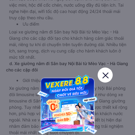
việc mini, hộc để cốc chén, nước uống đầy đủ tiện ích. Tai
nghe hiện đại, wifi tốc độ cao hoạt động 24/24 thoải mái
truy cập theo nhu cầu.
Ưu điểm
Loại xe giường nằm đi Sân bay Nội Bài từ Mèo Vạc - Hà
Giang cho các cặp đôi tạo cho khách hàng cảm giác thoải
mái, riêng tư khi di chuyển trên tuyến đường dài. Nhiều tiện
ích, sang trọng, dịch vụ cung cấp cho hành khách luôn ở
mức tốt nhất.
d. Xe giường nằm đi Sân bay Nội Bài từ Mèo Vạc - Hà Giang
cho các cặp đôi
Giới thiệu
Xe giường nằm Mèo Vạc - Hà Giang Sân bay Nội Bài phòng
đôi limousine là dòng xe có thiết kế tương tự như dòng xe
limousine đi Sân bay Nội Bài từ Mèo Vạc - Hà Giang giường
phòng. Tuy nhiên kích thước giường nằm được thiết kế rộng
hơn, phù hợp với cả khách hàng Việt Nam lẫn khách nước
ngoài. Nhà xe vẫn chú trọng trang bị các thiết bị hiện đại
nhằm đảm bảo cho quý khách hàng có những trải nghiệm
thoải mái nhất trong suốt chuyến đi.