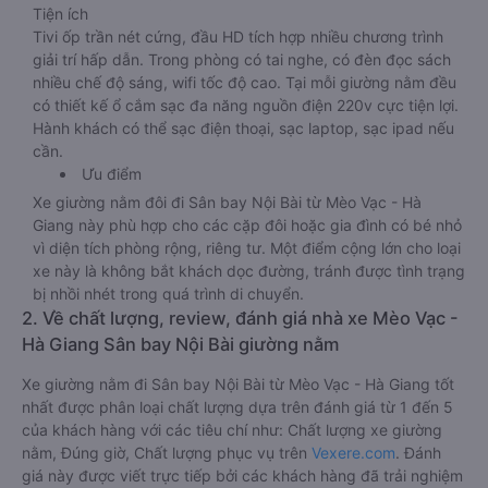
Tiện ích
Tivi ốp trần nét cứng, đầu HD tích hợp nhiều chương trình
giải trí hấp dẫn. Trong phòng có tai nghe, có đèn đọc sách
nhiều chế độ sáng, wifi tốc độ cao. Tại mỗi giường nằm đều
có thiết kế ổ cắm sạc đa năng nguồn điện 220v cực tiện lợi.
Hành khách có thể sạc điện thoại, sạc laptop, sạc ipad nếu
cần.
Ưu điểm
Xe giường nằm đôi đi Sân bay Nội Bài từ Mèo Vạc - Hà
Giang này phù hợp cho các cặp đôi hoặc gia đình có bé nhỏ
vì diện tích phòng rộng, riêng tư. Một điểm cộng lớn cho loại
xe này là không bắt khách dọc đường, tránh được tình trạng
bị nhồi nhét trong quá trình di chuyển.
2. Về chất lượng, review, đánh giá nhà xe Mèo Vạc -
Hà Giang Sân bay Nội Bài giường nằm
Xe giường nằm đi Sân bay Nội Bài từ Mèo Vạc - Hà Giang tốt
nhất được phân loại chất lượng dựa trên đánh giá từ 1 đến 5
của khách hàng với các tiêu chí như: Chất lượng xe giường
nằm, Đúng giờ, Chất lượng phục vụ trên
Vexere.com
. Đánh
giá này được viết trực tiếp bởi các khách hàng đã trải nghiệm