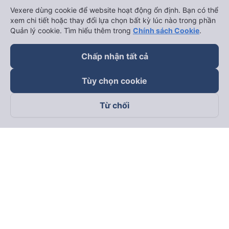
Vexere dùng cookie để website hoạt động ổn định. Bạn có thể
xem chi tiết hoặc thay đổi lựa chọn bất kỳ lúc nào trong phần
Quản lý cookie. Tìm hiểu thêm trong
Chính sách Cookie
.
Chấp nhận tất cả
Tùy chọn cookie
Từ chối
Theo dõi chúng tôi trên
Facebook
Tiktok
Youtube
Công ty TNHH Thương Mại Dịch Vụ Vexere
Địa chỉ đăng ký kinh doanh: 8C Chữ Đồng Tử, Phường Tân
Sơn Nhất, TP. Hồ Chí Minh, Việt Nam
Địa chỉ
:
Lầu 2, toà nhà H3 Circo Hoàng Diệu, 384 Hoàng Diệu,
Phường Khánh Hội, TP Hồ Chí Minh, Việt Nam
Tầng 3, toà nhà 101 Láng Hạ, 101 Láng Hạ, Phường Láng, TP.