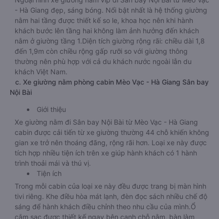
- Hà Giang đẹp, sáng bóng. Nổi bật nhất là hệ thống giường
nằm hai tầng được thiết kế so le, khoa học nên khi hành
khách bước lên tầng hai không làm ảnh hưởng đến khách
nằm ở giường tầng 1.Diện tích giường rộng rãi: chiều dài 1,8
đến 1,9m còn chiều rộng gấp rưỡi so với giường thông
thường nên phù hợp với cả du khách nước ngoài lẫn du
khách Việt Nam.
c. Xe giường nằm phòng cabin Mèo Vạc - Hà Giang Sân bay
Nội Bài
Giới thiệu
Xe giường nằm đi Sân bay Nội Bài từ Mèo Vạc - Hà Giang
cabin được cải tiến từ xe giường thường 44 chỗ khiến không
gian xe trở nên thoáng đãng, rộng rãi hơn. Loại xe này được
tích hợp nhiều tiện ích trên xe giúp hành khách có 1 hành
trình thoải mái và thú vị.
Tiện ích
Trong mỗi cabin của loại xe này đều được trang bị màn hình
tivi riêng. Khe điều hòa mát lạnh, đèn đọc sách nhiều chế độ
sáng để hành khách điều chỉnh theo nhu cầu của mình.Ổ
cắm sạc được thiết kế ngay bên cạnh chỗ nằm, bàn làm