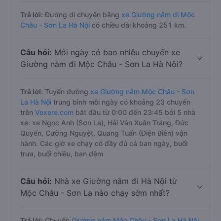
Trả lời:
Đường di chuyển bằng
xe Giường nằm đi Mộc
Châu - Sơn La Hà Nội
có chiều dài khoảng 251 km.
Câu hỏi:
Mỗi ngày có bao nhiêu chuyến xe
Giường nằm đi Mộc Châu - Sơn La Hà Nội?
Trả lời:
Tuyến đường
xe Giường nằm Mộc Châu - Sơn
La Hà Nội
trung bình mỗi ngày có khoảng 23 chuyến
trên
Vexere.com
bắt đầu từ 0:00 đến 23:45 bởi 5 nhà
xe: xe Ngọc Anh (Sơn La), Hải Vân Xuân Tráng, Đức
Quyến, Cường Nguyệt, Quang Tuấn (Điện Biên) vận
hành. Các giờ xe chạy có đầy đủ cả ban ngày, buổi
trưa, buổi chiều, ban đêm
Câu hỏi:
Nhà xe Giường nằm đi Hà Nội từ
Mộc Châu - Sơn La nào chạy sớm nhất?
Trả lời:
Chuyến
Giường nằm Mộc Châu - Sơn La Hà Nội