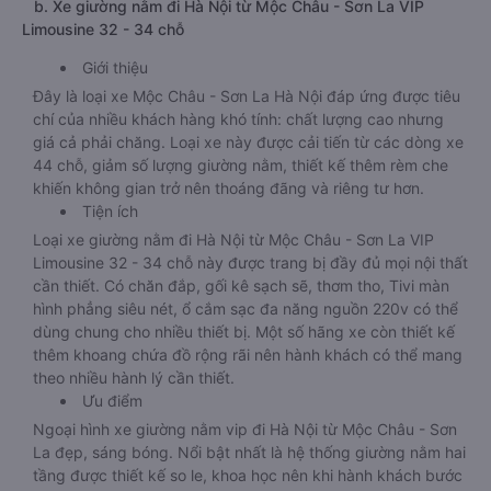
b. Xe giường nằm đi Hà Nội từ Mộc Châu - Sơn La VIP
Limousine 32 - 34 chỗ
Giới thiệu
Đây là loại xe Mộc Châu - Sơn La Hà Nội đáp ứng được tiêu
chí của nhiều khách hàng khó tính: chất lượng cao nhưng
giá cả phải chăng. Loại xe này được cải tiến từ các dòng xe
44 chỗ, giảm số lượng giường nằm, thiết kế thêm rèm che
khiến không gian trở nên thoáng đãng và riêng tư hơn.
Tiện ích
Loại xe giường nằm đi Hà Nội từ Mộc Châu - Sơn La VIP
Limousine 32 - 34 chỗ này được trang bị đầy đủ mọi nội thất
cần thiết. Có chăn đắp, gối kê sạch sẽ, thơm tho, Tivi màn
hình phẳng siêu nét, ổ cắm sạc đa năng nguồn 220v có thể
dùng chung cho nhiều thiết bị. Một số hãng xe còn thiết kế
thêm khoang chứa đồ rộng rãi nên hành khách có thể mang
theo nhiều hành lý cần thiết.
Ưu điểm
Ngoại hình xe giường nằm vip đi Hà Nội từ Mộc Châu - Sơn
La đẹp, sáng bóng. Nổi bật nhất là hệ thống giường nằm hai
tầng được thiết kế so le, khoa học nên khi hành khách bước