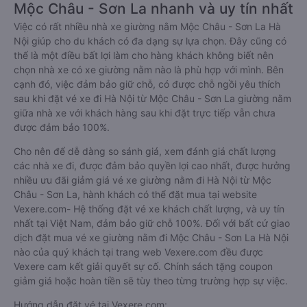
Mộc Châu - Sơn La nhanh và uy tín nhất
Việc có rất nhiều nhà xe giường nằm Mộc Châu - Sơn La Hà
Nội giúp cho du khách có đa dạng sự lựa chọn. Đây cũng có
thể là một điều bất lợi làm cho hàng khách không biết nên
chọn nhà xe có xe giường nằm nào là phù hợp với mình. Bên
cạnh đó, việc đảm bảo giữ chỗ, có được chỗ ngồi yêu thích
sau khi đặt vé xe đi Hà Nội từ Mộc Châu - Sơn La giường nằm
giữa nhà xe với khách hàng sau khi đặt trực tiếp vẫn chưa
được đảm bảo 100%.
Cho nên để dễ dàng so sánh giá, xem đánh giá chất lượng
các nhà xe đi, được đảm bảo quyền lợi cao nhất, được hưởng
nhiều ưu đãi giảm giá vé xe giường nằm đi Hà Nội từ Mộc
Châu - Sơn La, hành khách có thể đặt mua tại website
Vexere.com- Hệ thống đặt vé xe khách chất lượng, và uy tín
nhất tại Việt Nam, đảm bảo giữ chỗ 100%. Đối với bất cứ giao
dịch đặt mua vé xe giường nằm đi Mộc Châu - Sơn La Hà Nội
nào của quý khách tại trang web Vexere.com đều được
Vexere cam kết giải quyết sự cố. Chính sách tặng coupon
giảm giá hoặc hoàn tiền sẽ tùy theo từng trường hợp sự việc.
Hướng dẫn đặt vé tại Vexere.com: