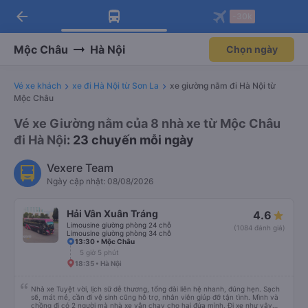
arrow_back
Tải app Vexere ngay!
Tải app Vexere
-30k
Mở app
Mở app
Nhận ưu đãi thành viên độc
-30k/ghế khi đặt vé máy bay qua
quyền
app
Mộc Châu
Hà Nội
Chọn ngày
Vé xe khách
xe đi Hà Nội từ Sơn La
xe giường nằm đi Hà Nội từ
Mộc Châu
Vé xe Giường nằm của 8 nhà xe từ Mộc Châu
đi Hà Nội
: 23 chuyến mỗi ngày
Vexere Team
Ngày cập nhật: 08/08/2026
Hải Vân Xuân Tráng
4.6
Limousine giường phòng 24 chỗ
(1084 đánh giá)
Limousine giường phòng 34 chỗ
13:30 • Mộc Châu
5 giờ 5 phút
18:35 • Hà Nội
Nhà xe Tuyệt vời, lịch sữ dễ thương, tổng đài liên hệ nhanh, đúng hẹn. Sạch
sẽ, mát mẻ, cần đi vệ sinh cũng hỗ trợ, nhân viên giúp đỡ tận tình. Mình và
chồng đi có 2 người mà nhà xe vẫn chạy cho hai đứa mình. Đi xe như vậy