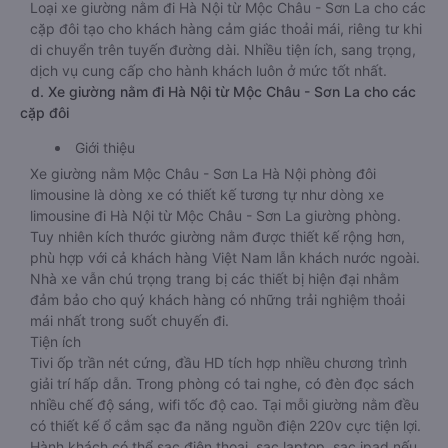
Loại xe giường nằm đi Hà Nội từ Mộc Châu - Sơn La cho các
cặp đôi tạo cho khách hàng cảm giác thoải mái, riêng tư khi
di chuyển trên tuyến đường dài. Nhiều tiện ích, sang trọng,
dịch vụ cung cấp cho hành khách luôn ở mức tốt nhất.
d. Xe giường nằm đi Hà Nội từ Mộc Châu - Sơn La cho các
cặp đôi
Giới thiệu
Xe giường nằm Mộc Châu - Sơn La Hà Nội phòng đôi
limousine là dòng xe có thiết kế tương tự như dòng xe
limousine đi Hà Nội từ Mộc Châu - Sơn La giường phòng.
Tuy nhiên kích thước giường nằm được thiết kế rộng hơn,
phù hợp với cả khách hàng Việt Nam lẫn khách nước ngoài.
Nhà xe vẫn chú trọng trang bị các thiết bị hiện đại nhằm
đảm bảo cho quý khách hàng có những trải nghiệm thoải
mái nhất trong suốt chuyến đi.
Tiện ích
Tivi ốp trần nét cứng, đầu HD tích hợp nhiều chương trình
giải trí hấp dẫn. Trong phòng có tai nghe, có đèn đọc sách
nhiều chế độ sáng, wifi tốc độ cao. Tại mỗi giường nằm đều
có thiết kế ổ cắm sạc đa năng nguồn điện 220v cực tiện lợi.
Hành khách có thể sạc điện thoại, sạc laptop, sạc ipad nếu