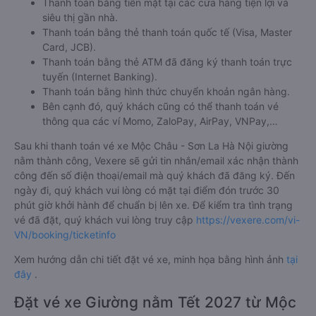
Thanh toán bằng tiền mặt tại các cửa hàng tiện lợi và
siêu thị gần nhà.
Thanh toán bằng thẻ thanh toán quốc tế (Visa, Master
Card, JCB).
Thanh toán bằng thẻ ATM đã đăng ký thanh toán trực
tuyến (Internet Banking).
Thanh toán bằng hình thức chuyển khoản ngân hàng.
Bên cạnh đó, quý khách cũng có thể thanh toán vé
thông qua các ví Momo, ZaloPay, AirPay, VNPay,…
Sau khi thanh toán vé xe Mộc Châu - Sơn La Hà Nội giường
nằm thành công, Vexere sẽ gửi tin nhắn/email xác nhận thành
công đến số điện thoại/email mà quý khách đã đăng ký. Đến
ngày đi, quý khách vui lòng có mặt tại điểm đón trước 30
phút giờ khởi hành để chuẩn bị lên xe. Để kiểm tra tình trạng
vé đã đặt, quý khách vui lòng truy cập
https://vexere.com/vi-
VN/booking/ticketinfo
Xem hướng dẫn chi tiết đặt vé xe, minh họa bằng hình ảnh
tại
đây
.
Đặt vé xe Giường nằm Tết 2027 từ Mộc