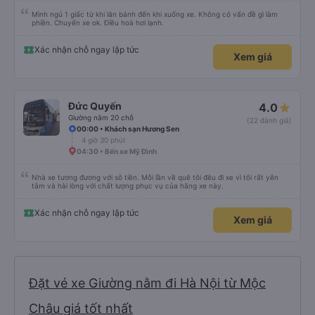
Mình ngủ 1 giấc từ khi lăn bánh đến khi xuống xe. Không có vấn đề gì làm
phiền. Chuyến xe ok. Điều hoà hơi lạnh.
Xác nhận chỗ ngay lập tức
Xem giá
Đức Quyến
4.0
Giường nằm 20 chỗ
(22 đánh giá)
00:00 • Khách sạn Hương Sen
4 giờ 30 phút
04:30 • Bến xe Mỹ Đình
Nhà xe tương đương với sô tiền. Mỗi lần về quê tôi đêu đi xe vì tôi rất yên
tâm và hài lòng với chất lượng phục vụ của hãng xe này.
Xác nhận chỗ ngay lập tức
Xem giá
Đặt vé xe Giường nằm đi Hà Nội từ Mộc
Châu giá tốt nhất