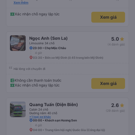
thật sự thoải mái hơn các chuyến khác, mà hơn có 1 ổ bánh mì. Chúc nhà xe
Xem thêm
làm ăn phát đạt. Cảm ơn nhà xe.
Xác nhận chỗ ngay lập tức
Xem giá
Ngọc Anh (Sơn La)
5.0
Limousine 34 chỗ
(4 đánh giá)
23:30 • Chợ Mộc Châu
4 giờ
03:30 • Bến xe Mỹ Đình (ô 45 trong bến Mỹ Đình)
Hài lòng với chuyến đi
Không cần thanh toán trước
Xem giá
Xác nhận chỗ ngay lập tức
Quang Tuấn (Điện Biên)
2.6
Cabin 24 chỗ
(29 đánh giá)
Giường nằm 40 chỗ
+1 loại xe khác
00:00 • Khách sạn Hương Sen
4 giờ
04:00 • Trung tâm hội nghị Quốc Gia (Cổng đại lộ)