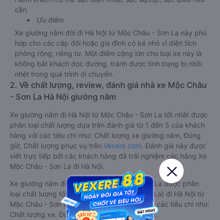
cần.
Ưu điểm
Xe giường nằm đôi đi Hà Nội từ Mộc Châu - Sơn La này phù
hợp cho các cặp đôi hoặc gia đình có bé nhỏ vì diện tích
phòng rộng, riêng tư. Một điểm cộng lớn cho loại xe này là
không bắt khách dọc đường, tránh được tình trạng bị nhồi
nhét trong quá trình di chuyển.
2. Về chất lượng, review, đánh giá nhà xe Mộc Châu
- Sơn La Hà Nội giường nằm
Xe giường nằm đi Hà Nội từ Mộc Châu - Sơn La tốt nhất được
phân loại chất lượng dựa trên đánh giá từ 1 đến 5 của khách
hàng với các tiêu chí như: Chất lượng xe giường nằm, Đúng
giờ, Chất lượng phục vụ trên
Vexere.com
. Đánh giá này được
viết trực tiếp bởi các khách hàng đã trải nghiệm các hãng Xe
Mộc Châu - Sơn La đi Hà Nội.
Xe giường nằm đi Hà Nội từ Mộc Châu - Sơn La được phân
loại chất lượng tốt nhất là xe Ngọc Anh (Sơn La) đi Hà Nội từ
Mộc Châu - Sơn La đạt 5.0 / 5 điểm dựa trên các tiêu chí như:
Chất lượng xe, Đúng giờ, Chất lượng phục vụ.