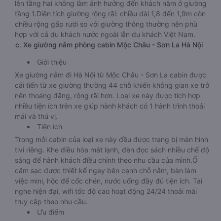
lên tầng hai không làm ảnh hưởng đến khách nằm ở giường
tầng 1.Diện tích giường rộng rãi: chiều dài 1,8 đến 1,9m còn
chiều rộng gấp rưỡi so với giường thông thường nên phù
hợp với cả du khách nước ngoài lẫn du khách Việt Nam.
c. Xe giường nằm phòng cabin Mộc Châu - Sơn La Hà Nội
Giới thiệu
Xe giường nằm đi Hà Nội từ Mộc Châu - Sơn La cabin được
cải tiến từ xe giường thường 44 chỗ khiến không gian xe trở
nên thoáng đãng, rộng rãi hơn. Loại xe này được tích hợp
nhiều tiện ích trên xe giúp hành khách có 1 hành trình thoải
mái và thú vị.
Tiện ích
Trong mỗi cabin của loại xe này đều được trang bị màn hình
tivi riêng. Khe điều hòa mát lạnh, đèn đọc sách nhiều chế độ
sáng để hành khách điều chỉnh theo nhu cầu của mình.Ổ
cắm sạc được thiết kế ngay bên cạnh chỗ nằm, bàn làm
việc mini, hộc để cốc chén, nước uống đầy đủ tiện ích. Tai
nghe hiện đại, wifi tốc độ cao hoạt động 24/24 thoải mái
truy cập theo nhu cầu.
Ưu điểm