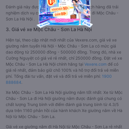
Đánh giá này được viết trực tiếp bởi các khách hàng đã trải
nghiệm dịch vụ của các hãng xe giường nằm đi Mộc Châu -
Sơn La Hà Nội .
3. Giá vé xe Mộc Châu - Sơn La Hà Nội
Hiện tại, theo cập nhật mới nhất của Vexere.com, giá vé xe
giường nằm tuyến Hà Nội - Mộc Châu - Sơn La có mức giá
dao động từ 250000 đồng - 500000 đồng. Trong đó, nhà xe
Cường Nguyệt có giá vé rẻ nhất, chỉ 250000 đồng. Đặt vé xe
Mộc Châu - Sơn La Hà Nội chính hãng tại
Vexere.com
để có
giá rẻ nhất, đảm bảo giữ chỗ 100% và hỗ trợ đổi trả vé miễn
phí. Tổng đài tư vấn, đặt vé và đổi trả vé miễn phí:
1900
888684
.
Xe Mộc Châu - Sơn La Hà Nội giường nằm tốt nhất: Xe từ Mộc
Châu - Sơn La đi Hà Nội giường nằm được đánh giá chung có
chất lượng Trung bình với điểm đánh giá trung bình từ 4.3/5
dựa trên 1160 phản hồi của hành khách Xe giường nằm về Hà
Nội từ Mộc Châu - Sơn La.
Giá vé xe giường nằm đi Hà Nội từ Mộc Châu - Sơn La rẻ nhất