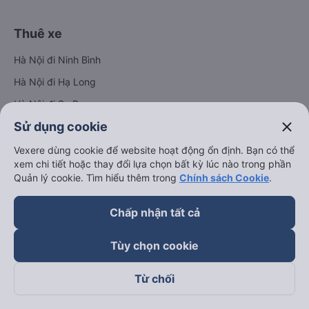
Thuê xe
Hà Nội đi Ninh Bình
Hà Nội đi Hạ Long
Hà Nội đi Sa Pa
close
Sử dụng cookie
Hà Nội đi Tam Đảo
Đà Nẵng đi Hội An
Vexere dùng cookie để website hoạt động ổn định. Bạn có thể
xem chi tiết hoặc thay đổi lựa chọn bất kỳ lúc nào trong phần
Đà Nẵng đi Huế
Quản lý cookie. Tìm hiểu thêm trong
Chính sách Cookie
.
Hải Phòng đi Hà Nội
Xem tất cả tuyến đường
Chấp nhận tất cả
Tùy chọn cookie
Từ chối