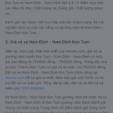
Kon Tum từ Nam Định - Nam Định đạt 4.8 / 5 điểm dựa trên
các tiêu chí như: Chất lượng xe, Đúng giờ, Chất lượng phục
vụ.
Đánh giá này được viết trực tiếp bởi các khách hàng đã trải
nghiệm dịch vụ của các hãng xe giường nằm đi Nam Định -
Nam Định Kon Tum .
3. Giá vé xe Nam Định - Nam Định Kon Tum
Hiện tại, theo cập nhật mới nhất của Vexere.com, giá vé xe
giường nằm tuyến Kon Tum - Nam Định - Nam Định có mức
giá dao động từ 750000 đồng - 750000 đồng. Trong đó, nhà
xe Đức Thành (Kon Tum) có giá vé rẻ nhất, chỉ 750000 đồng.
Đặt vé xe Nam Định - Nam Định Kon Tum chính hãng tại
Vexere.com
để có giá rẻ nhất, đảm bảo giữ chỗ 100% và hỗ
trợ đổi trả vé miễn phí. Tổng đài tư vấn, đặt vé và đổi trả vé
miễn phí:
1900 888684
.
Xe Nam Định - Nam Định Kon Tum giường nằm tốt nhất: Xe từ
Nam Định - Nam Định đi Kon Tum giường nằm được đánh giá
chung có chất lượng Trung bình với điểm đánh giá trung bình
từ 4.8/5 dựa trên 80 phản hồi của hành khách Xe giường nằm