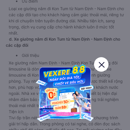
Ưu điểm
Loại xe giường nằm đi Kon Tum từ Nam Định - Nam Định cho
các cặp đôi tạo cho khách hàng cảm giác thoải mái, riêng tư
khi di chuyển trên tuyến đường dài. Nhiều tiện ích, sang
trọng, dịch vụ cung cấp cho hành khách luôn ở mức tốt
nhất.
d. Xe giường nằm đi Kon Tum từ Nam Định - Nam Định cho
các cặp đôi
Giới thiệu
Xe giường nằm Nam Định - Nam Định Kon Tum phòng đôi
limousine là dòng xe có thiết kế tương tự như dòng xe
limousine đi Kon Tum từ Nam Định - Nam Định giường
phòng. Tuy nhiên kích thước giường nằm được thiết kế rộng
hơn, phù hợp với cả khách hàng Việt Nam lẫn khách nước
ngoài. Nhà xe vẫn chú trọng trang bị các thiết bị hiện đại
nhằm đảm bảo cho quý khách hàng có những trải nghiệm
thoải mái nhất trong suốt chuyến đi.
Tiện ích
Tivi ốp trần nét cứng, đầu HD tích hợp nhiều chương trình
giải trí hấp dẫn. Trong phòng có tai nghe, có đèn đọc sách
nhiều chế độ sáng, wifi tốc độ cao. Tại mỗi giường nằm đều