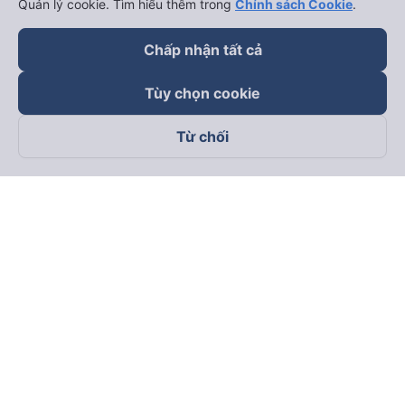
Quản lý cookie. Tìm hiểu thêm trong
Chính sách Cookie
.
Chấp nhận tất cả
Tùy chọn cookie
Từ chối
Theo dõi chúng tôi trên
Facebook
Tiktok
Youtube
Công ty TNHH Thương Mại Dịch Vụ Vexere
Địa chỉ đăng ký kinh doanh: 8C Chữ Đồng Tử, Phường Tân
Sơn Nhất, TP. Hồ Chí Minh, Việt Nam
Địa chỉ
:
Lầu 2, toà nhà H3 Circo Hoàng Diệu, 384 Hoàng Diệu,
Phường Khánh Hội, TP Hồ Chí Minh, Việt Nam
Tầng 3, toà nhà 101 Láng Hạ, 101 Láng Hạ, Phường Láng, TP.
Hà Nội, Việt Nam
Giấy chứng nhận ĐKKD số 0315133726 do Sở KH và ĐT TP.