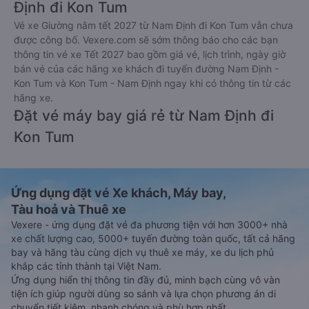
Định đi Kon Tum
Vé xe Giường nằm tết 2027 từ Nam Định đi Kon Tum vẫn chưa
được công bố. Vexere.com sẽ sớm thông báo cho các bạn
thông tin vé xe Tết 2027 bao gồm giá vé, lịch trình, ngày giờ
bán vé của các hãng xe khách đi tuyến đường Nam Định -
Kon Tum và Kon Tum - Nam Định ngay khi có thông tin từ các
hãng xe.
Đặt vé máy bay giá rẻ từ Nam Định đi
Kon Tum
Ứng dụng đặt vé Xe khách, Máy bay,
Tàu hoả và Thuê xe
Vexere - ứng dụng đặt vé đa phương tiện với hơn 3000+ nhà
xe chất lượng cao, 5000+ tuyến đường toàn quốc, tất cả hãng
bay và hãng tàu cùng dịch vụ thuê xe máy, xe du lịch phủ
khắp các tỉnh thành tại Việt Nam.
Ứng dụng hiển thị thông tin đầy đủ, minh bạch cùng vô vàn
tiện ích giúp người dùng so sánh và lựa chọn phương án di
chuyển tiết kiệm, nhanh chóng và phù hợp nhất.