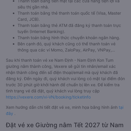
Thanh toán bằng tiền mặt tại các cửa hàng tiện lợi và
siêu thị gần nhà.
Thanh toán bằng thẻ thanh toán quốc tế (Visa, Master
Card, JCB).
Thanh toán bằng thẻ ATM đã đăng ký thanh toán trực
tuyến (Internet Banking).
Thanh toán bằng hình thức chuyển khoản ngân hàng.
Bên cạnh đó, quý khách cũng có thể thanh toán vé
thông qua các ví Momo, ZaloPay, AirPay, VNPay,…
Sau khi thanh toán vé xe Nam Định - Nam Định Kon Tum
giường nằm thành công, Vexere sẽ gửi tin nhắn/email xác
nhận thành công đến số điện thoại/email mà quý khách đã
đăng ký. Đến ngày đi, quý khách vui lòng có mặt tại điểm đón
trước 30 phút giờ khởi hành để chuẩn bị lên xe. Để kiểm tra
tình trạng vé đã đặt, quý khách vui lòng truy cập
https://vexere.com/vi-VN/booking/ticketinfo
Xem hướng dẫn chi tiết đặt vé xe, minh họa bằng hình ảnh
tại
đây
.
Đặt vé xe Giường nằm Tết 2027 từ Nam