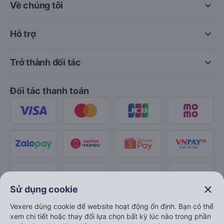
keyboard_arrow_down
Về chúng tôi
keyboard_arrow_down
Hỗ trợ
keyboard_arrow_down
Trở thành đối tác
Đối tác thanh toán
close
Sử dụng cookie
Vexere dùng cookie để website hoạt động ổn định. Bạn có thể
xem chi tiết hoặc thay đổi lựa chọn bất kỳ lúc nào trong phần