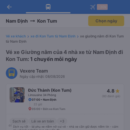
arrow_back
Tải app Vexere ngay!
Tải app Vexere
-30k
Mở app
Mở app
Nhận ưu đãi thành viên độc
-30k/ghế khi đặt vé máy bay qua
quyền
app
Nam Định
Kon Tum
Chọn ngày
Vé xe khách
xe đi Kon Tum từ Nam Định
xe giường nằm đi Kon Tum
từ Nam Định
Vé xe Giường nằm của 4 nhà xe từ Nam Định đi
Kon Tum
: 1 chuyến mỗi ngày
Vexere Team
Ngày cập nhật: 08/08/2026
Đức Thành (Kon Tum)
4.8
Limousine 34 Phòng
(80 đánh giá)
07:00 • Nam Định
22 giờ
05:00 • Bến xe Kon Tum
Sạch sẽ
Lái xe an toàn
+3
Dịch vụ tốt - lái phụ xe niềm nở vui vẻ - nhà xe cần giữ được niềm tin - cảm