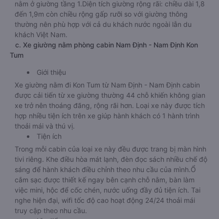
nằm ở giường tầng 1.Diện tích giường rộng rãi: chiều dài 1,8
đến 1,9m còn chiều rộng gấp rưỡi so với giường thông
thường nên phù hợp với cả du khách nước ngoài lẫn du
khách Việt Nam.
c. Xe giường nằm phòng cabin Nam Định - Nam Định Kon
Tum
Giới thiệu
Xe giường nằm đi Kon Tum từ Nam Định - Nam Định cabin
được cải tiến từ xe giường thường 44 chỗ khiến không gian
xe trở nên thoáng đãng, rộng rãi hơn. Loại xe này được tích
hợp nhiều tiện ích trên xe giúp hành khách có 1 hành trình
thoải mái và thú vị.
Tiện ích
Trong mỗi cabin của loại xe này đều được trang bị màn hình
tivi riêng. Khe điều hòa mát lạnh, đèn đọc sách nhiều chế độ
sáng để hành khách điều chỉnh theo nhu cầu của mình.Ổ
cắm sạc được thiết kế ngay bên cạnh chỗ nằm, bàn làm
việc mini, hộc để cốc chén, nước uống đầy đủ tiện ích. Tai
nghe hiện đại, wifi tốc độ cao hoạt động 24/24 thoải mái
truy cập theo nhu cầu.